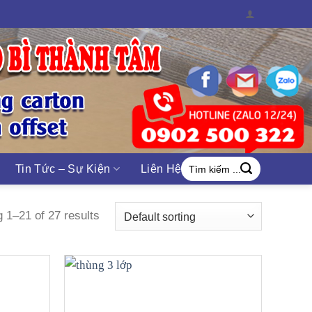
Search
Tin Tức – Sự Kiện
Liên Hệ
for:
 1–21 of 27 results