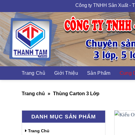
Skip
Công ty TNHH Sản Xuất - Thương 
to
content
Cung C
Trang Chủ
Giới Thiệu
Sản Phẩm
Trang chủ
»
Thùng Carton 3 Lớp
DANH MỤC SẢN PHẨM
Trang Chủ