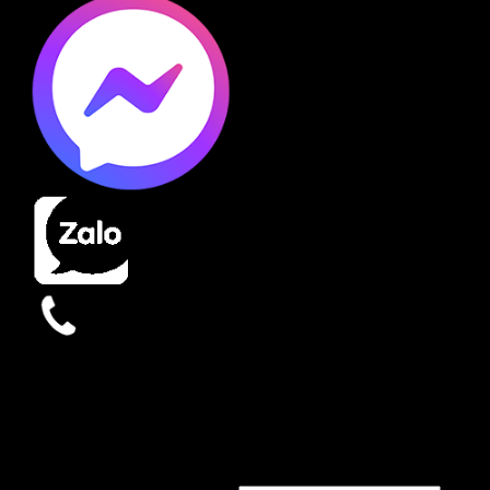
x
x
Login