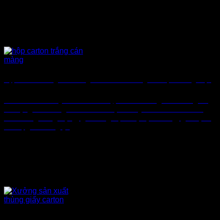
Hộp Carton Trắng Cán Màng – Bao Bì Gia Tăng Giá Trị Thương Hiệu
Thành Tâm chuyên sản xuất hộp carton trắng cán màng và
đa dạng các dòng bao bì cao cấp theo yêu cầu. In sắc nét,
cán màng sang trọng, gia công trực tiếp tại xưởng, giá cạnh
tranh, giao hàng [...]
Xưởng Sản Xuất Thùng Carton Gò Vấp Theo Yêu Cầu