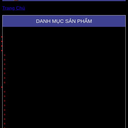
Trang Chủ
»
Tin Tức
DANH MỤC SẢN PHẨM
Trang Chủ
Giới Thiệu
Sản Phẩm
Cung Cấp Hộp Giấy, Thùng Giấy
Hộp Giấy
Thùng Carton 3 Lớp
Thùng Carton 5 Lớp
Thùng Carton 7 Lớp
Thùng Offset
Thùng Thiết Kế Theo Yêu Cầu
Vách Ngăn
Carton Theo Ngành Hàng
Nông Sản
Thực Phẩm
Xuất Khẩu
Tiêu Dùng
Mỹ Phẩm
Thủy Sản
Thiết Bị
Quà Tặng