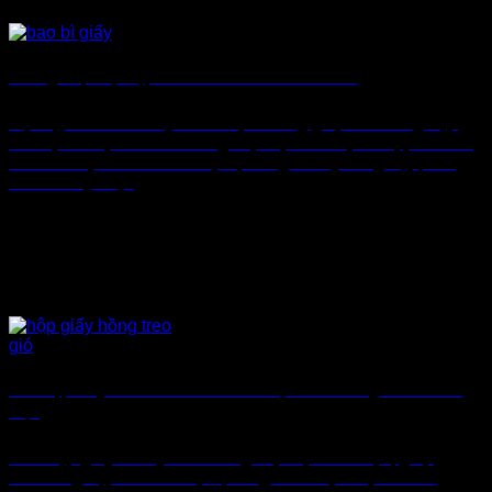
Xưởng Nhận Đặt Hộp Carton Theo Yêu Cầu Giá Tốt
Đặt hộp carton theo yêu cầu tại xưởng giúp doanh nghiệp
tiết kiệm chi phí và sở hữu giải pháp bao bì phù hợp. Thành
Tâm – Nhận thiết kế miễn phí, in logo chuyên nghiệp, sản
xuất theo yêu [...]
Làm Hộp Giấy Theo Yêu Cầu – Giải Pháp Bao Bì Nâng Tầm Thương
Hiệu
Làm hộp giấy theo yêu cầu là giải pháp toàn diện, giúp
doanh nghiệp tối ưu chi phí, nâng cao nhận diện thương