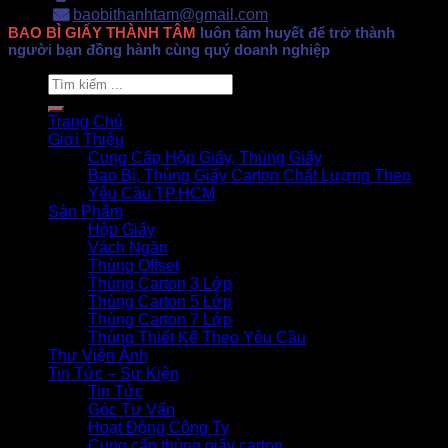
baobithanhtam@gmail.com
BAO BÌ GIẤY THÀNH TÂM
luôn tâm huyết để trở thành
người bạn đồng hành cùng quý doanh nghiệp
Search
for:
Trang Chủ
Giới Thiệu
Cung Cấp Hộp Giấy, Thùng Giấy
Bao Bì, Thùng Giấy Carton Chất Lượng Theo
Yêu Cầu TP.HCM
Sản Phẩm
Hộp Giấy
Vách Ngăn
Thùng Offset
Thùng Carton 3 Lớp
Thùng Carton 5 Lớp
Thùng Carton 7 Lớp
Thùng Thiết Kế Theo Yêu Cầu
Thư Viện Ảnh
Tin Tức – Sự Kiện
Tin Tức
Góc Tư Vấn
Hoạt Động Công Ty
Cung cấp thùng giấy carton