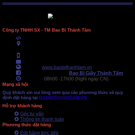
Công ty TNHH SX - TM Bao Bì Thành Tâm
Mã số thuế:
0313489420
ĐC:
E6/11B Ấp 58, Xã Vĩnh Lộc, TPHCM
(434 Thới Hòa, Vĩnh Lộc A, TPHCM)
Hotline:
0902.500.322
- 0283.765.8979
Email:
baobithanhtam@gmail.com
Webiste:
www.baobithanhtam.vn
Fanpage Facebook:
Bao Bì Giấy Thành Tâm
Làm việc:
08h00 -
17h00 (Nghỉ ngày CN)
Mạng xã hội
Quý khách xin vui lòng xem qua các phương thức và quy
định đặt hàng tại
BAOBITHANHTAM.VN
Hỗ trợ khách hàng
Góc tư vấn
Thông tin thanh toán
Phương thức đặt hàng
Đặt hàng trực tiếp