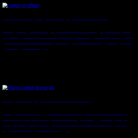
Sản Xuất Thùng Đóng Sầu Riêng Đạt Chuẩn Xuất Khẩu
Thùng đóng sầu riêng đạt chuẩn xuất khẩu giúp bảo vệ trái
cây trong suốt quá trình vận chuyển. Đồng thời đáp ứng các
yêu cầu khắt khe của thị trường quốc tế. Trong những năm
gần đây, sầu riêng [...]
Thùng Carton Đựng Gà Theo Yêu Cầu Giá Tốt
Thùng carton đựng gà sản xuất theo yêu cầu với chất liệu
bền chắc, chịu lực tốt, thiết kế thông thoáng, phù hợp vận
chuyển và phân phối gia cầm. Nhằm tối ưu hóa hiệu quả
logistics, thùng carton đựng [...]