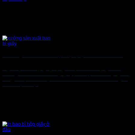
Xu Hướng Thiết Kế & In Ấn Hộp Giấy Đựng Sản Phẩm Mới Nhất
Cập nhật mẫu hộp giấy đựng sản phẩm ấn tượng và xu
hướng, thiết kế và in ấn hộp giấy phù hợp theo từng ngành
hàng, sản phẩm và ngân sách đầu tư. Hình thức bên ngoài
của sản phẩm [...]