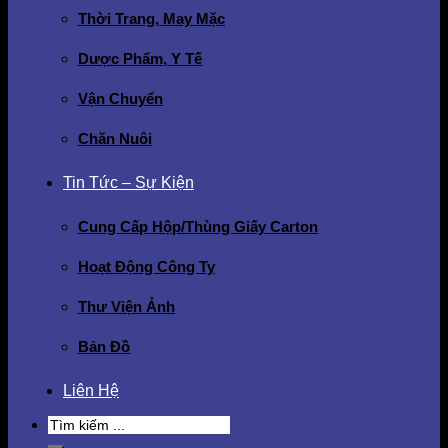
Thời Trang, May Mặc
Dược Phẩm, Y Tế
Vận Chuyển
Chăn Nuôi
Tin Tức – Sự Kiện
Cung Cấp Hộp/Thùng Giấy Carton
Hoạt Động Công Ty
Thư Viện Ảnh
Bản Đồ
Liên Hệ
Search
for: