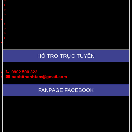
Thời Trang, May Mặc
Dược Phẩm, Y Tế
Vận Chuyển
Chăn Nuôi
Tin Tức – Sự Kiện
Cung Cấp Hộp/Thùng Giấy Carton
Hoạt Động Công Ty
Thư Viện Ảnh
Bản Đồ
Liên Hệ
HỖ TRỢ TRỰC TUYẾN
0902.500.322
baobithanhtam@gmail.com
FANPAGE FACEBOOK