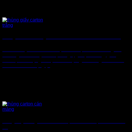
Xưởng Sản Xuất Thùng Bìa Carton Giá Rẻ Theo Yêu Cầu TPHCM
Bao Bì Giấy Thành Tâm nhận thiết kế, sản xuất thùng bìa
carton giá rẻ theo yêu cầu, in logo, giá tận xưởng, giao
nhanh, chất lượng ổn định cho mọi ngành hàng. Nhu cầu
tìm kiếm và sử dụng [...]
Thùng Giấy Chống Thấm – Giải Pháp Bao Bì Bảo Vệ Sản Phẩm Tối
Ưu