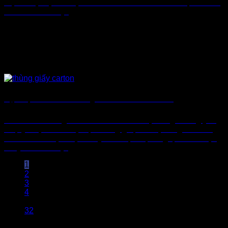
hiệu và tạo lợi thế cạnh tranh. Theo nhiều báo cáo, nhu cầu
sản xuất bao bì [...]
Cập Nhật Kích Thước Thùng Carton Tiêu Chuẩn 2026
Kích thước thùng carton tiêu chuẩn là một trong những yếu
tố quyết định đến hiệu quả đóng gói, bảo vệ hàng hóa cũng
như tối ưu chi phí vận chuyển. Thực tế, trong quá trình vận
chuyển chỉ cần [...]
1
2
3
4
…
32