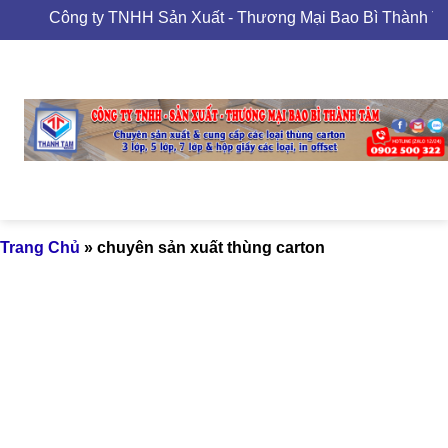
Skip
Công ty TNHH Sản Xuất - Thương Mại Bao Bì Thành Tâ
to
content
Trang Chủ
»
chuyên sản xuất thùng carton