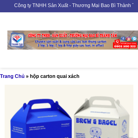
Skip
Công ty TNHH Sản Xuất - Thương Mại Bao Bì Thành Tâm
to
content
Trang Chủ
»
hộp carton quai xách