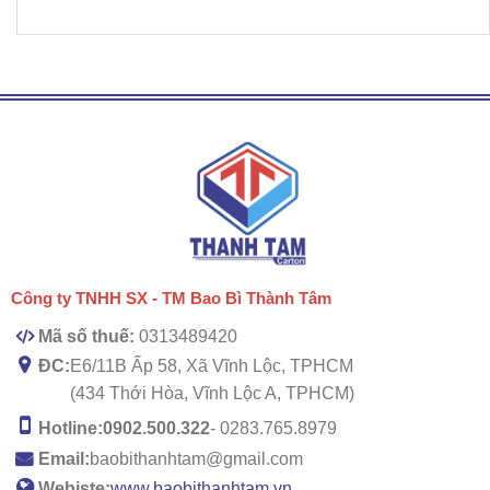
Công ty TNHH SX - TM Bao Bì Thành Tâm
Mã số thuế:
0313489420
ĐC:
E6/11B Ấp 58, Xã Vĩnh Lộc, TPHCM
(434 Thới Hòa, Vĩnh Lộc A, TPHCM)
Hotline:
0902.500.322
- 0283.765.8979
Email:
baobithanhtam@gmail.com
Webiste:
www.baobithanhtam.vn