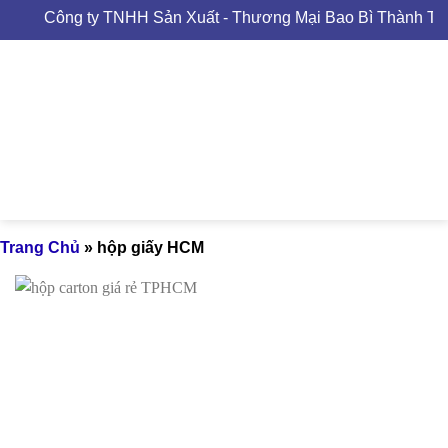
Skip
Công ty TNHH Sản Xuất - Thương Mại Bao Bì Thành Tâm
to
content
Trang Chủ
»
hộp giấy HCM