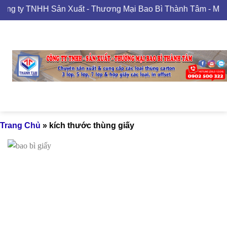
Skip
ng ty TNHH Sản Xuất - Thương Mại Bao Bì Thành Tâm - MST
to
content
Trang Chủ
»
kích thước thùng giấy