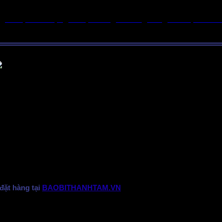
iá tốt, chất lượng ổn định và giao hàng đúng tiến độ? Khôn
đặt hàng tại
BAOBITHANHTAM.VN