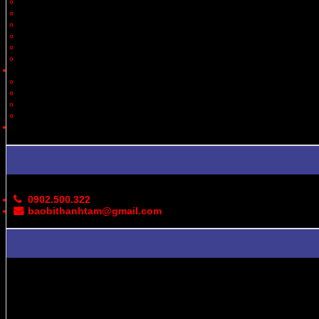
Thiết Bị
Quà Tặng
Thời Trang, May Mặc
Dược Phẩm, Y Tế
Vận Chuyển
Chăn Nuôi
Tin Tức – Sự Kiện
Cung Cấp Hộp/Thùng Giấy Carton
Hoạt Động Công Ty
Thư Viện Ảnh
Bản Đồ
Liên Hệ
0902.500.322
baobithanhtam@gmail.com