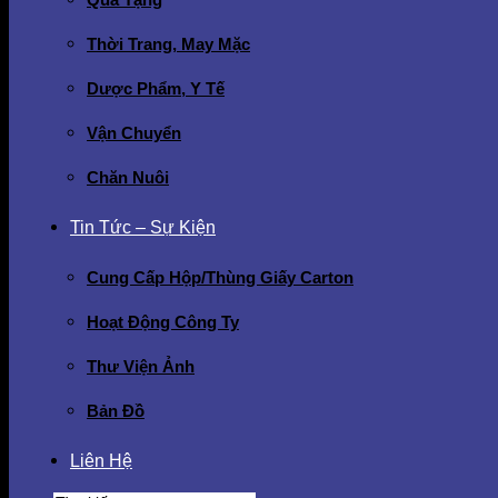
Thời Trang, May Mặc
Dược Phẩm, Y Tế
Vận Chuyển
Chăn Nuôi
Tin Tức – Sự Kiện
Cung Cấp Hộp/Thùng Giấy Carton
Hoạt Động Công Ty
Thư Viện Ảnh
Bản Đồ
Liên Hệ