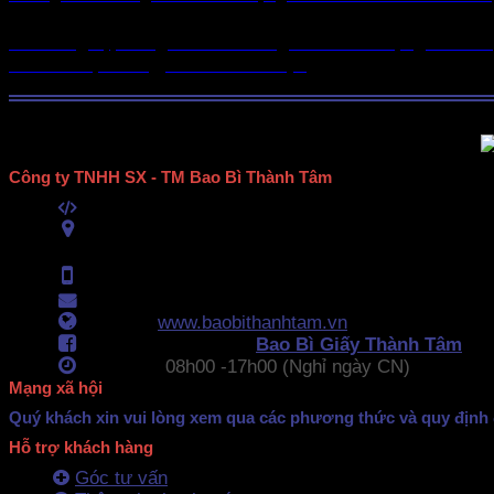
Doanh nghiệp đang cần làm thùng carton số lượng lớn với g
nơi trên thị trường, trở thành bao [...]
Công ty TNHH SX - TM Bao Bì Thành Tâm
Mã số thuế:
0313489420
ĐC:
E6/11B Ấp 58, Xã Vĩnh Lộc, TPHCM
(434 Thới Hòa, Vĩnh Lộc A, TPHCM)
Hotline:
0902.500.322
- 0283.765.8979
Email:
baobithanhtam@gmail.com
Webiste:
www.baobithanhtam.vn
Fanpage Facebook:
Bao Bì Giấy Thành Tâm
Làm việc:
08h00 -
17h00 (Nghỉ ngày CN)
Mạng xã hội
Quý khách xin vui lòng xem qua các phương thức và quy định 
Hỗ trợ khách hàng
Góc tư vấn