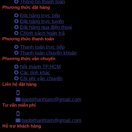
Thông tin thanh toán
Phương thức đặt hàng
Đặt hàng trực tiếp
Đặt hàng trực tuyến
Đặt hàng qua điện thoại
Chính sách hoàn trả
Phương thức thanh toán
Thanh toán trực tiếp
Thanh toán chuyển khoản
Phương thức vận chuyển
Nội thành TP.HCM
Các tỉnh khác
Chi phí vận chuyển
Liên hệ đặt hàng
Hotline: 0902.500.322
baobithanhtam@gmail.com
Tư vấn miễn phí
Hotline: 0902.500.322
baobithanhtam@gmail.com
Hỗ trợ khách hàng