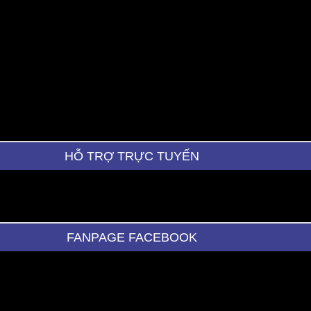
HỖ TRỢ TRỰC TUYẾN
FANPAGE FACEBOOK