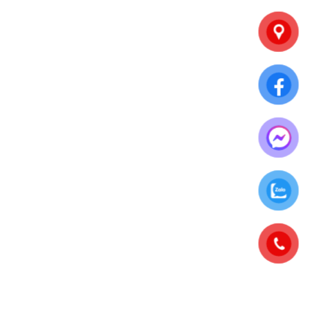
Thanh toán trực tiếp
Thanh toán chuyển khoản
Phương thức vận chuyển
Nội thành TP.HCM
Liên hệ đặt hàng
Các tỉnh khác
Chi phí vận chuyển
Hotline: 0902.500.322
baobithanhtam@gmail.com
Tư vấn miễn phí
Hotline: 0902.500.322
baobithanhtam@gmail.com
Hỗ trợ khách hàng
Hotline: 0902.500.322
baobithanhtam@gmail.com
Liên hệ giao hàng