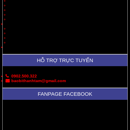
Quà Tặng
Thời Trang, May Mặc
Dược Phẩm, Y Tế
Vận Chuyển
Chăn Nuôi
Tin Tức – Sự Kiện
Cung Cấp Hộp/Thùng Giấy Carton
Hoạt Động Công Ty
Thư Viện Ảnh
Bản Đồ
Liên Hệ
HỖ TRỢ TRỰC TUYẾN
0902.500.322
baobithanhtam@gmail.com
FANPAGE FACEBOOK