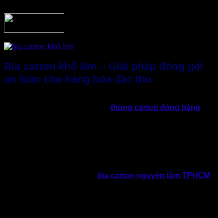
chuyển khác nhau.
Bìa carton khổ lớn – Giải pháp đóng gói
an toàn cho hàng hóa đặc thù
Đối với những sản phẩm có kích thước lớn hoặc hình dạng
đặc biệt, việc sử dụng các loại
thùng carton đóng hàng
thông thường thường không mang lại hiệu quả tối ưu.
Thay vào đó, bìa carton đóng hàng khổ lớn trở thành giải
pháp được nhiều doanh nghiệp lựa chọn. Bởi loại carton
này có tính linh hoạt cao, khả năng chịu lực tốt và dễ dàng
gia công theo từng quy cách sản phẩm.
Đặc biệt, nhu cầu sản xuất
bìa carton nguyên tấm TPHCM
tăng cao, bởi lẽ không chỉ bảo vệ sản phẩm, lựa chọn này
còn góp phần tối ưu chi phí vật tư và nâng cao hiệu quả
đóng gói trong sản xuất.