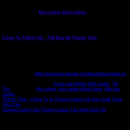
Với kinh nghiệm, hệ thống máy móc hiện đại và quy trình
kiểm soát chất lượng chặt chẽ. Vì thế, nếu doanh nghiệp có
nhu cầu sản xuất
bìa carton đóng hàng
, nhanh chóng liên
hệ Thành Tâm để được hỗ trợ, góp phần nâng cao hiệu quả
đóng gói, giảm thiểu rủi ro trong vận chuyển và tối ưu chi phí
trong dài hạn.
Công Ty TNHH SX – TM Bao Bì Thành Tâm
Địa chỉ: 434 Thới Hòa, Vĩnh Lộc, TP.Hồ Chí Minh
Hotline: 0902.500.322 | 0283.765.8979
Email: baobithanhtam@gmail.com
Website: www.baobithanhtam.vn |
www.thunggiaythanhtam.com
Fanpage:
https://www.facebook.com/baobithanhtam.vn
This entry was posted in
Cung cấp thùng giấy carton
,
Tin
Tức
and tagged
bìa carton
,
bìa carton đóng hàng
,
tấm bìa
carton
.
Thành Tâm – Công Ty In Thùng Carton Và Sản Xuất Theo
Yêu Cầu
Xưởng Cung Cấp Thùng Carton Tây Ninh Giá Tốt
Để lại một bình luận