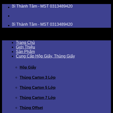
Skip
ì Thành Tâm - MST 0313489420
to
content
ì Thành Tâm - MST 0313489420
Trang Chủ
Giới Thiệu
Sản Phẩm
Cung Cấp Hộp Giấy, Thùng Giấy
Hộp Giấy
Thùng Carton 3 Lớp
Thùng Carton 5 Lớp
Thùng Carton 7 Lớp
Thùng Offset