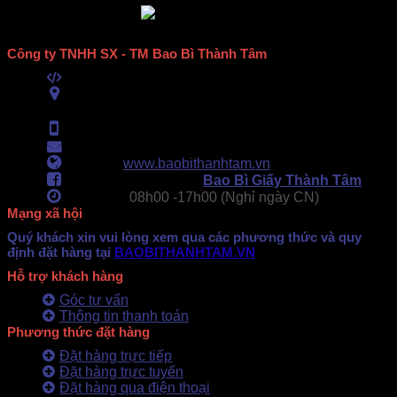
Công ty TNHH SX - TM Bao Bì Thành Tâm
Mã số thuế:
0313489420
ĐC:
E6/11B Ấp 58, Xã Vĩnh Lộc, TPHCM
(434 Thới Hòa, Vĩnh Lộc A, TPHCM)
Hotline:
0902.500.322
- 0283.765.8979
Email:
baobithanhtam@gmail.com
Webiste:
www.baobithanhtam.vn
Fanpage Facebook:
Bao Bì Giấy Thành Tâm
Làm việc:
08h00 -
17h00 (Nghỉ ngày CN)
Mạng xã hội
Quý khách xin vui lòng xem qua các phương thức và quy
định đặt hàng tại
BAOBITHANHTAM.VN
Hỗ trợ khách hàng
Góc tư vấn
Thông tin thanh toán
Phương thức đặt hàng
Đặt hàng trực tiếp
Đặt hàng trực tuyến
Đặt hàng qua điện thoại