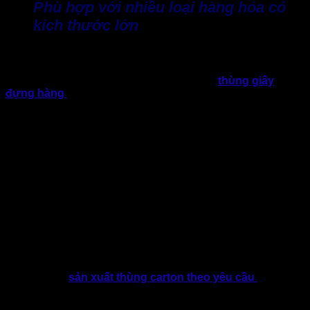
Phù hợp với nhiều loại hàng hóa có
kích thước lớn
Một ưu điểm nổi bật của bìa carton khổ lớn là dễ dàng ứng
dụng cho hầu hết các nhóm hàng hóa có kích thước vượt
tiêu chuẩn hoặc khó đóng gói nếu sử dụng
thùng giấy
đựng hàng
truyền thống. Bởi vậy, đây được xem là giải
pháp hiệu quả và cần thiết cho ngành hàng:
Nội thất gỗ, bàn ghế, tủ, giường.
Cửa nhôm kính, cửa gỗ công nghiệp.
Tấm inox, nhôm, thép.
Mặt đá tự nhiên, đá nhân tạo.
Thiết bị điện tử kích thước lớn.
Máy móc, thiết bị công nghiệp.
Linh kiện cơ khí.
Vật liệu quảng cáo.
Tấm mica, fomex, alu.
Hàng xuất khẩu đóng pallet.
…
Thay vì phải
sản xuất thùng carton theo yêu cầu
theo từng
loại mỗi sản phẩm khác nhau, tất nhiên chi phí cũng không
hề ít. Lúc này, doanh nghiệp có thể sử dụng bìa carton trực