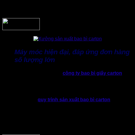
sử dụng vật liệu vượt nhu cầu, từ đó tiết kiệm đáng kể chi
phí đóng gói.
Máy móc hiện đại, đáp ứng đơn hàng
số lượng lớn
Một trong những lợi thế của
công ty bao bì giấy carton
Thành Tâm là sở hữu dây chuyền sản xuất đồng bộ. Điều
này luôn đảm bảo chất lượng ổn định ngay cả với các đơn
đặt hàng số lượng lớn, cần giao trong thời gian ngắn.
Tại Thành Tâm,
quy trình sản xuất bao bì carton
diễn ra
chuyên nghiệp và khép kín. Đồng thời xưởng đầu tư máy
móc hiện đại không chỉ nâng cao độ chính xác của từng tấm
bìa carton. Nhờ đó giảm hao hụt nguyên liệu, tối ưu giá
thành và đáp ứng tốt các dự án sản xuất liên tục của doanh
nghiệp.