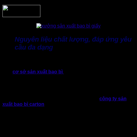
Nguyên liệu chất lượng, đáp ứng yêu
cầu đa dạng
Độ bền của giấy tấm bìa carton đóng hàng phụ thuộc rất lớn
vào chất lượng giấy và kết cấu sóng bên trong. Hiểu điều
này,
cơ sở sản xuất bao bì
Thành Tâm luôn khắt khe trong
quá trình lựa chọn nguồn nguyên liệu. Đảm bảo định lượng
phù hợp với từng mục đích sử dụng, giúp sản phẩm đạt khả
năng chịu lực và chống va đập tối ưu.
Tùy theo đặc tính hàng hóa, đội ngũ kỹ thuật
công ty sản
xuất bao bì carton
Thành Tâm sẽ tư vấn loại carton phù
hợp. Baom gồm về số lớp carton, kiểu sóng, định lượng
giấy, độ cứng cùng khả năng chịu nén, và kích thước tối ưu
cho từng sản phẩm.,…
Việc lựa chọn đúng quy cách ngay từ đầu không chỉ giúp
bảo vệ hàng hóa hiệu quả mà còn hạn chế tối đa tình trạng