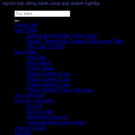
người bạn đồng hành cùng quý doanh nghiệp
Search
for:
Trang Chủ
Giới Thiệu
Cung Cấp Hộp Giấy, Thùng Giấy
Bao Bì, Thùng Giấy Carton Chất Lượng Theo
Yêu Cầu TP.HCM
Sản Phẩm
Hộp Giấy
Vách Ngăn
Thùng Offset
Thùng Carton 3 Lớp
Thùng Carton 5 Lớp
Thùng Carton 7 Lớp
Thùng Thiết Kế Theo Yêu Cầu
Thư Viện Ảnh
Tin Tức – Sự Kiện
Tin Tức
Góc Tư Vấn
Hoạt Động Công Ty
Cung cấp thùng giấy carton
Thùng Có Sẵn
Bản Đồ