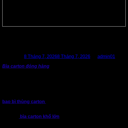
Xưởng Cung Cấp Bìa Carton Đóng
Hàng Khổ Lớn Giá Tốt
Posted on
8 Tháng 7, 2026
8 Tháng 7, 2026
by
admin01
Bìa carton đóng hàng
khổ lớn bảo vệ hàng hóa cồng kềnh,
chống va đập và tối ưu chi phí vận chuyển. Thành Tâm nhận
sản xuất theo kích thước yêu cầu, giao hàng nhanh toàn
quốc.
Đối với nhóm hàng hóa có kích thước lớn, trọng lượng nặng,
hình dạng đặc thù hoặc cần vận chuyển đường dài. Lúc này,
bao bì thùng carton
thông thường sẽ khó có thể đáp ứng
được yêu cầu về độ bền và khả năng bảo vệ.
Bởi vậy,
bìa carton khổ lớn
trở thành giải pháp đóng gói
đáp ứng khả năng bảo vệ, hạn chế va đập, chống trầy xước
và giảm thiểu rủi ro hư hỏng với hàng hóa đặc thù.