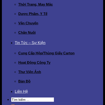
Thời Trang, May Mặc
Dược Phẩm, Y Tế
Vận Chuyển
Chăn Nuôi
Tin Tức – Sự Kiện
Cung Cấp Hộp/Thùng Giấy Carton
Hoạt Động Công Ty
Thư Viện Ảnh
Bản Đồ
Liên Hệ
Search
for: