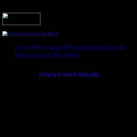
bảo an toàn cho hàng hóa vừa tối ưu chi phí đầu tư bao bì.
Cam kết mang đến giải pháp bao bì
hiệu quả và tiết kiệm
Với phương châm “Đúng chất lượng – Đúng số lượng –
Đúng thời gian”,
công ty in bao bì hộp giấy
Bao Bì Giấy
Thành Tâm luôn hướng đến mục tiêu xây dựng mối quan hệ
hợp tác lâu dài thông qua chất lượng sản phẩm và dịch vụ
chuyên nghiệp.
Đặc biệt, Thành Tâm sản xuất trực tiếp tại xưởng, không qua
trung gian nhờ đó dễ dàng tối ưu chi phí. Đồng thời, nhận
gia công bao bì carton theo kích thước và yêu cầu thực tế.
Hỗ trợ tư vấn lựa chọn chất liệu phù hợp, luôn đảm bảo chất
lượng đồng đều giữa các lô hàng và dịch vụ hậu mãi chuyên
nghiệp.