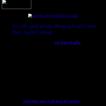
Tư vấn giải pháp đóng gói phù hợp
theo ngành hàng
Không chỉ cung cấp sản phẩm,
cty bao bì giấy
Thành Tâm
còn đồng hành cùng doanh nghiệp trong việc xây dựng giải
pháp đóng gói hiệu quả. Đội ngũ tư vấn sẽ dựa trên các yếu
tố như kích thước, trọng lượng, phương thức vận chuyển và
điều kiện lưu kho để đề xuất loại bìa carton đóng hàng phù
hợp nhất.
Giải pháp này đặc biệt hữu ích đối với các ngành điển hình,
thường xuyên sử dụng bao bì khổ lớn như Nội thất; Điện tử;
Cơ khí; Máy móc công nghiệp; Kính và vật liệu xây dựng;
Thực phẩm; Hàng tiêu dùng; Hàng xuất khẩu;…
Nhờ kinh nghiệm thực hiện nhiều dự án sản xuất bao bì
carton đóng gói cho doanh nghiệp trong và ngoài nước. Đặc
biệt, sở hữu
nhà máy sản xuất bao bì carton
trực tiếp, giúp
Thành Tâm chủ động đưa ra phương án sản xuất vừa đảm