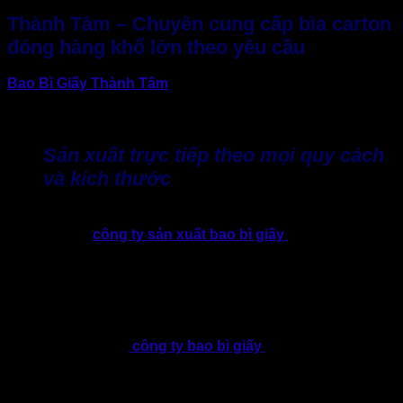
Thành Tâm – Chuyên cung cấp bìa carton
đóng hàng khổ lớn theo yêu cầu
Bao Bì Giấy Thành Tâm
đầu tư hệ thống máy móc hiện đại
cùng quy trình sản xuất khép kín, đáp ứng đa dạng nhu cầu
về bìa carton đóng hàng khổ lớn theo yêu cầu.
Sản xuất trực tiếp theo mọi quy cách
và kích thước
Không phải mọi loại hàng hóa đều có kích thước tiêu chuẩn.
Chính vì vậy,
công ty sản xuất bao bì giấy
Thành Tâm tập
trung phát triển dịch vụ sản xuất theo yêu cầu. Hỗ trợ doanh
nghiệp sở hữu những tấm bìa carton phù hợp với từng sản
phẩm thay vì phải cắt ghép thủ công.
Xưởng nhận gia công đa dạng quy cách carton 3 lớp, 5 lớp
và 7 lớp với kích thước theo yêu cầu. Với ưu điểm sản xuất
trực tiếp tại xưởng,
công ty bao bì giấy
Thành Tâm luôn
chủ động kiểm soát chất lượng từng công đoạn. Nhờ đó rút
ngắn thời gian sản xuất và đảm bảo tiến độ giao hàng cho
các đơn hàng số lượng lớn.