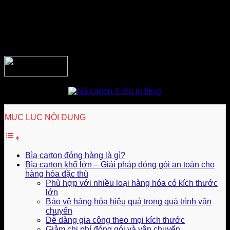
Điều quan trọng hơn hết, bìa carton đóng hàng có thể sản
xuất theo kích thước linh hoạt, phù hợp với nhiều quy cách
hàng hóa khác nhau. Vì thế, giải pháp đóng gói này dần trở
thành sự lựa chọn khá hiệu quả trong thời điểm hiện đại.
MỤC LỤC NỘI DUNG
Bìa carton đóng hàng là gì?
Bìa carton khổ lớn – Giải pháp đóng gói an toàn cho
hàng hóa đặc thù
Phù hợp với nhiều loại hàng hóa có kích thước
lớn
Bảo vệ hàng hóa hiệu quả trong quá trình vận
chuyển
Dễ dàng gia công theo mọi kích thước
Giảm chi phí đóng gói và vận chuyển