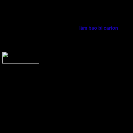
tiếp bằng cách đóng gói bên ngoài sản phẩm hoặc kết hợp
cùng vật liệu gia cố nhằm tạo nên quy trình đóng gói hoàn
chỉnh.
Đặc biệt đối với hàng hóa có kích thước thay đổi thường
xuyên theo từng đơn hàng. Lúc này,
làm bao bì carton
dạng
tấm bìa theo yêu cầu sẽ giúp doanh nghiệp chủ động hơn
trong quá trình vận hành, hạn chế đáng kể lượng vật tư dư
thừa.