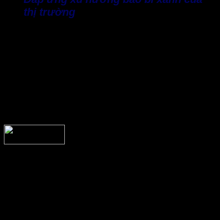
thị trường
Một tiêu chí quan trọng đối với bao bì đóng gói cho hàng hóa
xuất khẩu cần sử dụng vật liệu bền vững, an toàn với môi
trường. Bìa carton là một trong những vật liệu được đánh giá
cao nhờ khả năng tái chế và tái sử dụng nhiều lần, đáp ứng
tiêu chí đóng gói xanh và an toàn.
Đối với các doanh nghiệp xây dựng hình ảnh thương hiệu
theo hướng phát triển bền vững. Tấm bìa carton chính là lựa
chọn không chỉ mang ý nghĩa bảo vệ sản phẩm mà còn góp
phần nâng cao uy tín trong mắt khách hàng và đối tác.