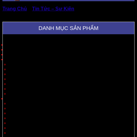
Trang Chủ
»
Tin Tức – Sự Kiện
»
Xưởng Cung Cấp Bìa
Carton Đóng Hàng Khổ Lớn Giá Tốt
DANH MỤC SẢN PHẨM
Trang Chủ
Giới Thiệu
Sản Phẩm
Cung Cấp Hộp Giấy, Thùng Giấy
Hộp Giấy
Thùng Carton 3 Lớp
Thùng Carton 5 Lớp
Thùng Carton 7 Lớp
Thùng Offset
Thùng Thiết Kế Theo Yêu Cầu
Vách Ngăn
Carton Theo Ngành Hàng
Nông Sản
Thực Phẩm
Xuất Khẩu
Tiêu Dùng
Mỹ Phẩm
Thủy Sản
Thiết Bị