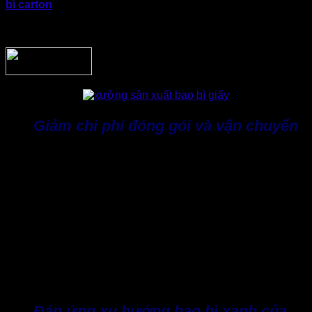
bì carton
thể hiện thông tin thương hiệu. Lúc này, doanh
nghiệp không chỉ tiết kiệm thời gian đóng gói mà còn nâng
cao tính chuyên nghiệp trong từng đơn hàng.
Giảm chi phí đóng gói và vận chuyển
Nhiều doanh nghiệp thường cho rằng đặt sản xuất theo yêu
cầu sẽ có chi phí cao hơn. Thực tế, nếu xét về khía cạnh
tổng thể trong chi phí vận hành thì sản xuất sẽ tiết kiệm hơn.
Bởi nếu sử dụng đúng quy cách tấm bìa carton, doanh
nghiệp sẽ giảm được chi phí vật tư dư thừa, giảm tỷ lệ hàng
hóa hư hỏng và chi phí đổi trả và bảo hành.
Đối với doanh nghiệp có sản lượng lớn, mức tiết kiệm này
có thể mang lại hiệu quả đáng kể trong dài hạn. Ngoài ra,
việc tối ưu kích thước kiện hàng còn giúp tận dụng tốt hơn
không gian container hoặc xe vận chuyển.
Đáp ứng xu hướng bao bì xanh của