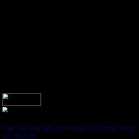
Kích thước
hộp Carton đựng quần áo
dạng hộp nắp gài
thông dụng hiện nay có thông số là 26 x 20 x 5 (cm), 30 x 21
x 7 (cm), 35 x 25 x 5 (cm), 20 x 20 x 8 (cm), 26 x 15 x 8 (cm)…
định lượng tiêu chuẩn 125-155. Với kích thước này các loại
giấy chúng ta có thể áp dụng in Flexo hoặc Offset để gia tăng
nét độc đáo, thẩm mỹ, nâng tầm thương hiệu với khách
hàng.
Chi tiết hơn có thông số và kiểu hộp như sau:
Hộp Carton nắp gài hông đựng quần áo
: 26 x 20 x 5
(cm), 30 x 21 x 7 (cm)
Hộp Carton gài Pizza đựng quần áo
: 35 x 25 x 5
(cm)
Hộp nắp gài hông vuông
: 20 x 20 x 8 (cm)
Hộp Carton nắp gài hông
: 26 x 15 x 8 (cm)
Các loại hộp giấy đựng quần áo thông dụng
tại TPHCM