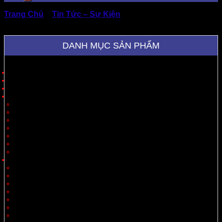
Trang Chủ
»
Tin Tức – Sự Kiện
»
Hộp Carton đựng quần
áo độc đáo, kiểu dáng đẹp thu hút khách hàng
DANH MỤC SẢN PHẨM
Trang Chủ
Giới Thiệu
Sản Phẩm
Cung Cấp Hộp Giấy, Thùng Giấy
Hộp Giấy
Thùng Carton 3 Lớp
Thùng Carton 5 Lớp
Thùng Carton 7 Lớp
Thùng Offset
Thùng Thiết Kế Theo Yêu Cầu
Vách Ngăn
Carton Theo Ngành Hàng
Nông Sản
Thực Phẩm
Xuất Khẩu
Tiêu Dùng
Mỹ Phẩm
Thủy Sản
Thiết Bị