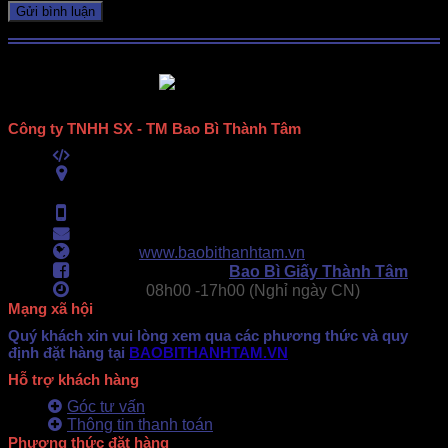
Công ty TNHH SX - TM Bao Bì Thành Tâm
Mã số thuế:
0313489420
ĐC:
E6/11B Ấp 58, Xã Vĩnh Lộc, TPHCM
(434 Thới Hòa, Vĩnh Lộc A, TPHCM)
Hotline:
0902.500.322
- 0283.765.8979
Email:
baobithanhtam@gmail.com
Webiste:
www.baobithanhtam.vn
Fanpage Facebook:
Bao Bì Giấy Thành Tâm
Làm việc:
08h00 -
17h00 (Nghỉ ngày CN)
Mạng xã hội
Quý khách xin vui lòng xem qua các phương thức và quy
định đặt hàng tại
BAOBITHANHTAM.VN
Hỗ trợ khách hàng
Góc tư vấn
Thông tin thanh toán
Phương thức đặt hàng