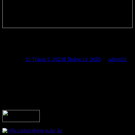
Hộp Carton đựng quần áo độc đáo,
kiểu dáng đẹp thu hút khách hàng
Posted on
31 Tháng 5, 2023
9 Tháng 12, 2025
by
admin01
Hộp Carton đựng quần áo
là 1 trong những yếu tố quan
trọng quyết định giá trị sản phẩm, khẳng định vị thế thương
hiệu trong mắt khách hàng. Dù thương hiệu mới của bạn
chưa nổi danh nhưng chỉ cần có 1 chiếc
hộp đựng quần áo
tinh tế, lịch sự vừa khéo thể hiện logo, hình ảnh chuyên
nghiệp của thương hiệu trên bề mặt bao trùm những chiếc
quần áo là đủ khẳng định vị thế sản phẩm.