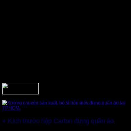
Hộp giấy đựng quần áo
cao cấp phải có cấu tạo từ 3 lớp
giấy Carton trở lên với lối thiết kế gọn gàng, tinh tế, chắc
chắn… đảm bảo đóng gói an toàn và thẩm mỹ.
Giấy 3 lớp có độ cứng vừa phải rất phù hợp đựng
quần áo nhẹ nhàng. Các mặt bên và trên dưới hộp giấy
được cố định khá chắc chắn giúp bảo vệ vận chuyển
tốt, chống va chạm và không làm các cạnh hộp bị gãy
hay bóp méo khi phải xếp chồng.
Giữa các phần dùng keo dán hay kết dính bằng ghim
phải được làm ẩn bên trong, không lộ bên ngoài nhằm
tăng tính thẩm mỹ cho
hộp Carton đựng quần áo
.
Bề mặt thùng là loại giấy cao cấp đặt tính nhẵn bóng,
láng mịn không bị bong rợp… in ấn hình ảnh, logo rất
tiện lợi.
+ Kích thước hộp Carton đựng quần áo