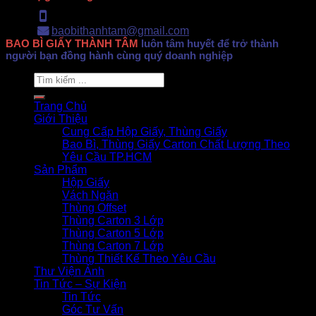
Hotline: 0902.500.322
baobithanhtam@gmail.com
BAO BÌ GIẤY THÀNH TÂM
luôn tâm huyết để trở thành
người bạn đồng hành cùng quý doanh nghiệp
Search
for:
Trang Chủ
Giới Thiệu
Cung Cấp Hộp Giấy, Thùng Giấy
Bao Bì, Thùng Giấy Carton Chất Lượng Theo
Yêu Cầu TP.HCM
Sản Phẩm
Hộp Giấy
Vách Ngăn
Thùng Offset
Thùng Carton 3 Lớp
Thùng Carton 5 Lớp
Thùng Carton 7 Lớp
Thùng Thiết Kế Theo Yêu Cầu
Thư Viện Ảnh
Tin Tức – Sự Kiện
Tin Tức
Góc Tư Vấn