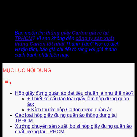
Lần mua đầu tiền khách hàng không biết bạn là ai, những họ
sẽ để ý sự chu đáo từ cách đóng gói của bạn, ghi nhớ đến
bạn. Sau khi trải nghiệm sản phẩm tốt, họ sẽ dựa vào thông
tin địa chỉ in trên hộp quay lại mua lần 2, lần 3…
Bạn muốn tìm
thùng giấy Carton giá rẻ tại
TPHCM
? Vì sao không đến
công ty sản xuất
thùng Carton tốt nhất
Thành Tâm? Nơi có dịch
vụ tận tâm, báo giá chi tiết rõ ràng với giá thành
cạnh tranh nhất hiện nay.
MỤC LỤC NỘI DUNG
Hộp giấy đựng quần áo đạt tiêu chuẩn là như thế nào?
+ Thiết kế cấu tạo loại giấy làm hộp đựng quần
áo:
+ Kích thước hộp Carton đựng quần áo
Các loại hộp giấy đựng quần áo thông dụng tại
TPHCM
Xưởng chuyên sản xuất, bỏ sỉ hộp giấy đựng quần áo
chất lượng tại TPHCM