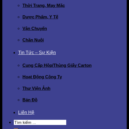
Thời Trang, May Mặc
Dược Phẩm, Y Tế
Vận Chuyển
Chăn Nuôi
Tin Tức – Sự Kiện
Cung Cấp Hộp/Thùng Giấy Carton
Hoạt Động Công Ty
Thư Viện Ảnh
Bản Đồ
Liên Hệ
Search
for: