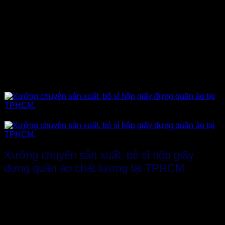
Có nhiều loại hộp giấy đựng quần áo nhưng thông dụng
nhất hiện nay là thiết kế theo quy cách:
Hộp Carton nắp gài hông
Hộp Carton gài Pizza (dạng hộp đựng bánh pizza)
Hộp Carton âm dương nắp rời
Hộp Carton đựng quần áo nắp gài có tai khóa
HỘP CARTON NẮP GÀI BỒI SÓNG
THÙNG CARTON LỚN THIẾT KẾ THEO YÊU CẦU
Xưởng chuyên sản xuất, bỏ sỉ hộp giấy
đựng quần áo chất lượng tại TPHCM
Đến với
Thành Tâm
, chắc chắn bạn sẽ cảm thấy hài lòng
tuyệt đối bởi những mẫu
hộp Carton đựng quần áo
của
chúng tôi rất phong phú, đa dạng mẫu mã với nhiều thiết kế
sang trọng, độc đáo đi theo xu hướng mới nhất hiện nay.