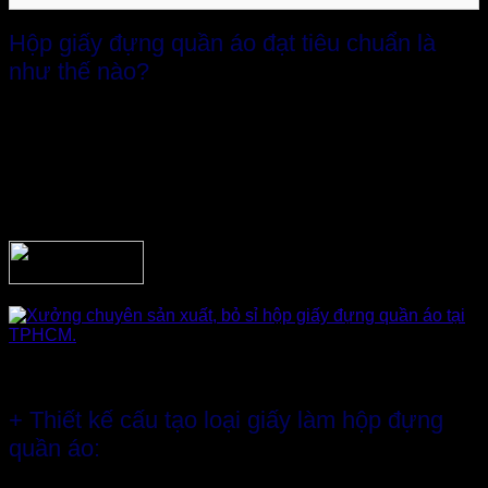
Hộp giấy đựng quần áo đạt tiêu chuẩn là
như thế nào?
Trong ngành may mặc thời trang thì yếu tố then chốt nhất
chính là mẫu mã đẹp, độc, lạ theo xu hướng mới nhất.
Những bộ cánh được thiết kế lộng lẫy thu hút ánh nhìn thì
phải được bao bọc bởi những chiếc
hộp giấy đựng quần
áo đẹp
, tinh tế không kém phần để tạo ấn tượng, khẳng định
giá trị cho những bộ cánh ấy.
Vì thế, tiêu chuẩn đầu tiên đặt ra chính là…
+ Thiết kế cấu tạo loại giấy làm hộp đựng
quần áo
: