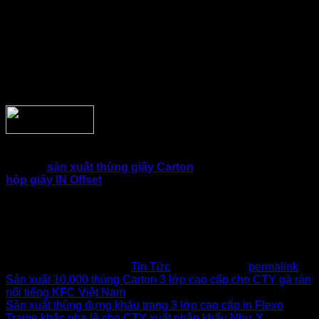
Từ những chiếc
hộp Carton nắp gài
đựng quần tây, áo
vest, sơ mi… rất lịch lãm, sang trọng dành cho các quý ông.
Hay chiếc hộp tinh tế, nhẹ nhàng, giản đơn nhưng lại rất thu
hút chị em phụ nữ. Cho đến từng chiếc hộp ngộ nghĩnh lôi
cuốn cho các bé nhỏ… đều được thiết kế tỉ mỉ, khắt họ chi
tiết từng đường nét qua dây chuyền hiện đại, tiên tiến nhất
hiện nay.
Do đó, nơi Uy tín và đáng tin cậy nhất chỉ là
Thành Tâm
–
Xưởng
sản xuất thùng giấy Carton
3 lớp, 5 lớp & các loại
hộp giấy IN Offset
với giá thành vô cùng phải chăng và đảm
bảo chất lượng từng sản phẩm cho ra đạt tiêu chuẩn tuyệt
đối, không có sản phẩm lỗi.
Liên hệ ngay Thành Tâm,
Hotline: 0902.500.322
nhận
ƯU ĐÃI FREESHIP TẬN NƠI
nhé!
This entry was posted in
Tin Tức
. Bookmark the
permalink
.
Sản xuất 10.000 thùng Carton 3 lớp cao cấp cho CTY gà rán
nổi tiếng KFC Việt Nam
Sản xuất thùng đựng khẩu trang 3 lớp cao cấp in Flexo
Trame khắc pha lê cho CTY xuất nhập khẩu Như Ý