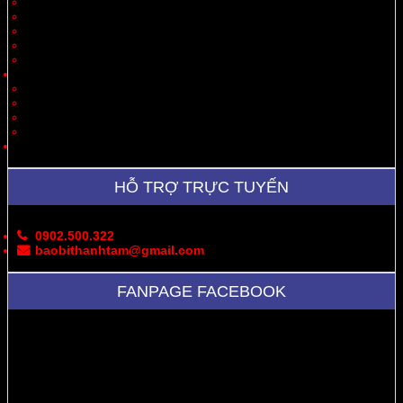
Quà Tặng
Thời Trang, May Mặc
Dược Phẩm, Y Tế
Vận Chuyển
Chăn Nuôi
Tin Tức – Sự Kiện
Cung Cấp Hộp/Thùng Giấy Carton
Hoạt Động Công Ty
Thư Viện Ảnh
Bản Đồ
Liên Hệ
HỖ TRỢ TRỰC TUYẾN
0902.500.322
baobithanhtam@gmail.com
FANPAGE FACEBOOK