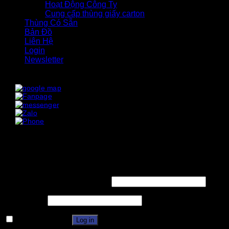
Hoạt Động Công Ty
Cung cấp thùng giấy carton
Thùng Có Sẵn
Bản Đồ
Liên Hệ
Login
Newsletter
x
x
Login
Username or email address
*
Password
*
Remember me
Log in