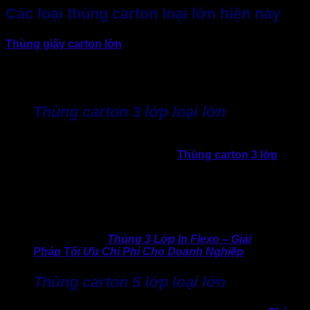
Các loại thùng carton loại lớn hiện nay
Thùng giấy carton lớn
không chỉ khác nhau về kích thước
mà còn về cấu trúc và khả năng chịu lực. Được thiết kế và
phát triển nhằm phù hợp với nhiều nhu cầu đóng gói khác
nhau.
Thùng carton 3 lớp loại lớn
Loại thùng carton này phổ biến trong ngành thời trang, F&B,
tiêu dùng nhanh vì có giá thành rẻ.
Thùng carton 3 lớp
có
độ bền không cao bằng 5 hay 7 lớp.
Tuy nhiên khá phù hợp khi dùng cho sản phẩm quần áo,
thực phẩm, phụ kiện, hoặc các sản phẩm nhẹ thì đây là lựa
chọn kinh tế, giá tốt.
>> Xem ngay:
Thùng 3 Lớp In Flexo – Giải
Pháp Tối Ưu Chi Phí Cho Doanh Nghiệp
Thùng carton 5 lớp loại lớn