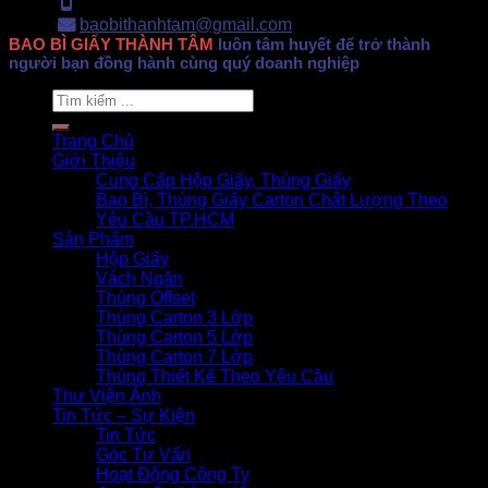
Hotline: 0902.500.322
baobithanhtam@gmail.com
BAO BÌ GIẤY THÀNH TÂM
luôn tâm huyết để trở thành
người bạn đồng hành cùng quý doanh nghiệp
Search
for:
Trang Chủ
Giới Thiệu
Cung Cấp Hộp Giấy, Thùng Giấy
Bao Bì, Thùng Giấy Carton Chất Lượng Theo
Yêu Cầu TP.HCM
Sản Phẩm
Hộp Giấy
Vách Ngăn
Thùng Offset
Thùng Carton 3 Lớp
Thùng Carton 5 Lớp
Thùng Carton 7 Lớp
Thùng Thiết Kế Theo Yêu Cầu
Thư Viện Ảnh
Tin Tức – Sự Kiện
Tin Tức
Góc Tư Vấn
Hoạt Động Công Ty