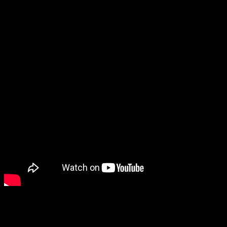
Thùng carton kích thước lớn không chỉ là “chiếc hộp đóng
gói” khổng lồ. Mà là một giải pháp vận hành tiết kiệm và bền
vững cho doanh nghiệp. Trong bối cảnh ngành bao bì giấy