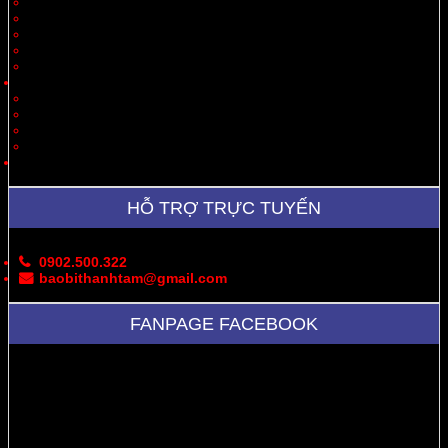
Quà Tặng
Thời Trang, May Mặc
Dược Phẩm, Y Tế
Vận Chuyển
Chăn Nuôi
Tin Tức – Sự Kiện
Cung Cấp Hộp/Thùng Giấy Carton
Hoạt Động Công Ty
Thư Viện Ảnh
Bản Đồ
Liên Hệ
HỖ TRỢ TRỰC TUYẾN
0902.500.322
baobithanhtam@gmail.com
FANPAGE FACEBOOK