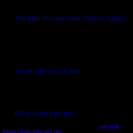
toàn trong mọi hành trình.
Thể hiện thương hiệu chuyên nghiệp
Tại Thành Tâm, khách hàng có thể tối ưu chiến lược quảng
bá nhờ thông điệp trên bao bì. ÁP dụng công nghệ in Flexo
và
Carton in Offset
đến 6 màu giúp bao bì không chỉ là lớp
vỏ bảo vệ sản phẩm. Giờ đây, bao bì còn trở thành công cụ
marketing trực tiếp và vô cùng hiệu quả khi đến tay khách
hàng.
Tối ưu chi phí dài hạn
Chính sách giá sỉ cạnh tranh tốt nhất thị trường hiện nay,
cam kết ổn định ngay cả khi thị trường biến động. Nhiều
khách hàng tại Thành Tâm đã tối ưu đến 15% chi phí bao bì
nhờ giải pháp đóng gói phù hợp.
Đồng hành trọn gói
Doanh nghiệp có thể yên tâm khi chọn xưởng
sản xuất
thùng carton theo yêu cầu
Thành Tâm. Bởi tại đây, doanh