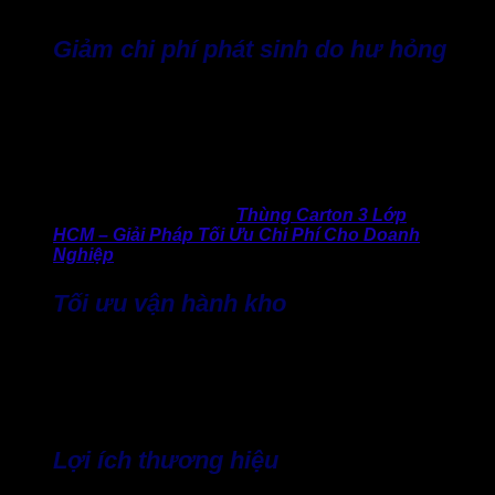
và nhân công bốc xếp hàng hóa hơn.
Giảm chi phí phát sinh do hư hỏng
Nhiều nghiên cứu logistics cho thấy tỷ lệ hư hỏng hàng hóa
khi vận chuyển bằng thùng nhỏ lẻ cao hơn 20 – 25% so với
hàng hóa được vận chuyển trong thùng lớn. Bởi lẽ hàng
trong thùng nhỏ dễ bị va đập và xếp chồng không chắc
chắn.
>> Thông tin hữu ích:
Thùng Carton 3 Lớp
HCM – Giải Pháp Tối Ưu Chi Phí Cho Doanh
Nghiệp
Tối ưu vận hành kho
Thùng giấy carton lớn giúp công đoạn lưu kho và quản lý
hàng hóa hiệu quả hơn. Đặc biệt, nhiều doanh nghiệp
thương mại điện tử cho biết việc sử dụng thùng lớn đã giúp
họ giảm trung bình 8 – 12% diện tích lưu kho.
Lợi ích thương hiệu