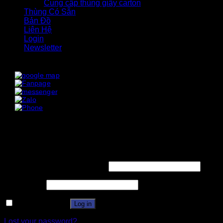
Cung cấp thùng giấy carton
Thùng Có Sẵn
Bản Đồ
Liên Hệ
Login
Newsletter
x
x
Login
Username or email address
*
Password
*
Remember me
Log in
Lost your password?