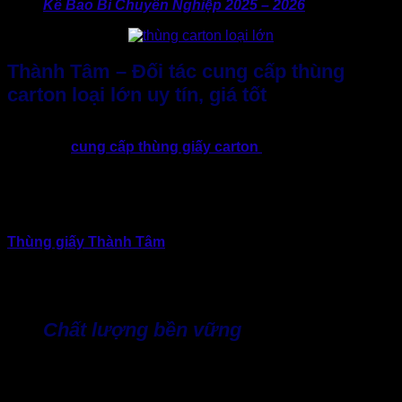
Kế Bao Bì Chuyên Nghiệp 2025 – 2026
Thành Tâm – Đối tác cung cấp thùng
carton loại lớn uy tín, giá tốt
Trong bối cảnh chi phí vận hành ngày càng tăng, lựa chọn
đúng nhà
cung cấp thùng giấy carton
loại lớn không chỉ là
bài toán tiết kiệm. Đây còn là chiến lược nâng cao lợi thế
cạnh tranh và hỗ trợ doanh nghiệp tối ưu chi phí và kinh
doanh hiệu quả hơn.
Với hơn 10 năm kinh nghiệm sản xuất bao bì tại TP.HCM.
Thùng giấy Thành Tâm
đã và đang trở thành đối tác đáng
tin cậy của nhiều doanh nghiệp đa lĩnh vực từ thương mại
điện tử, thực phẩm, tiêu dùng, thiết bị máy móc, logistics cho
đến xuất khẩu,…
Chất lượng bền vững
Mỗi chiếc thùng giấy carton đều được sản xuất từ nguồn
nguyên liệu giấy Kraft, Duplex chịu lực cao. Thành Tâm có
quy trình kiểm soát nghiêm ngặt về độ bền, giúp hàng hóa an