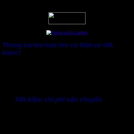
hàng hóa và mục đích sử dụng.
Thùng carton loại lớn có thật sự tiết
kiệm?
Đây là câu hỏi mà nhiều chủ doanh nghiệp đặt ra khi cân
nhắc giữa việc mua nhiều thùng nhỏ hay sử dụng thùng
carton size lớn luôn nhằm tiết kiệm chi phí. Thực tế, điều này
đúng nhưng chỉ trong trường hợp kích thước thùng tương
thích với sản phẩm và đem lại những lợi ích:
Tiết kiệm chi phí vận chuyển
Theo Statista (2024), quá trình tối ưu khâu đóng gói có thể
giảm 10 – 15% chi phí logistics. Nếu một đơn hàng thay vì
phải dùng 4 thùng cỡ nhỏ, chỉ cần 1 thùng size lớn. Điều này
giúp doanh nghiệp sẽ tiết kiệm đáng kể chi phí kho bãi, xe tải