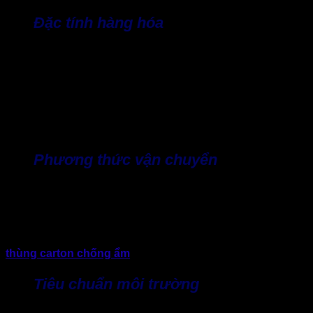
Đặc tính hàng hóa
Tùy vào tính chất lượng của sản phẩm, doanh nghiệp sẽ
chọn lựa loại thùng phù hợp. Ví dụ, đối với hàng trọng lượng
nhẹ, nhỏ thì thùng 3 lớp là lựa chọn tối ưu. Còn hàng vừa,
dễ vỡ hoặc quá trình vận chuyển lâu, dài ngày thì ưu tiên
chọn thùng 5 lớp. Đặc biệt, thùng giấy carton 7 lớp đáp ứng
yêu cầu của hàng hóa xuất khẩu, trọng lượng nặng và vận
chuyển trong thời gian dài ngày, container.
Phương thức vận chuyển
Tiếp đến, quá trình vận chuyển cũng là yếu tố quan trọng
giúp bạn chọn được loại thùng carton phù hợp. Đơn giản
nếu hàng hóa kinh doanh trong nước, thùng 3 – 5 lớp là lựa
chọn phù hợp. Nhưng đối với hàng hóa xuất khẩu quốc tế, di
chuyển container thì nên dùng 7 lớp để chống nén, đặc biệt
thùng carton chống ẩm
luôn được ưu tiên.
Tiêu chuẩn môi trường