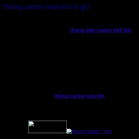
Thùng carton loại lớn là gì?
Trong ngành bao bì,
thùng carton loại lớn
thường được
hiểu là những thùng có kích thước lớn hơn chuẩn thông
dụng (trên 60x40x40 cm). Loại
thùng giấy carton khổ lớn
được thiết kế để sử dụng cho hàng hóa có trọng lượng
nặng, kích thước cồng kềnh hơn. Hoặc thiết kế với kích
thước theo yêu cầu nhằm bảo vệ đặc biệt trong quá trình vận
chuyển.
Tại Việt Nam, theo Hiệp hội Bao bì Việt Nam (VINPAS):
“Nhu
cầu thùng giấy carton tăng trưởng đều đặn ở mức 12 –
15%/năm. Trong đó nhóm
thùng kích thước lớn
chiếm tỷ
trọng ngày càng cao, nhất là từ thương mại điện tử và
logistics.”
Không chỉ để đóng gói,
thùng carton size lớn
được đánh
giá là chiến lược trong quản lý chuỗi cung ứng: Giảm chi phí
vận tải, bảo vệ hàng hóa và nâng cao hình ảnh chuyên
nghiệp của doanh nghiệp.