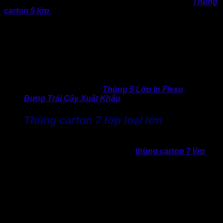
Được thiết kế với hai lớp sóng và ba lớp giấy phẳng.
Thùng
carton 5 lớp
đáp ứng tiêu chuẩn sử dụng đối với các sản
phẩm vừa phải về trọng lượng như đồ gia dụng, thiết bị điện
tử cỡ trung. Và có thể sử dụng cho hàng hóa xuất khẩu với
trọng lượng phù hợp.
Theo khảo sát của một số doanh nghiệp phân phối điện máy
tại TP.HCM:
“70% đơn hàng vận chuyển nội địa nặng từ 10 –
20 kg được đóng bằng thùng 5 lớp.”
>> Tham khảo ngay:
Thùng 5 Lớp In Flexo
Đựng Trái Cây Xuất Khẩu
Thùng carton 7 lớp loại lớn
Đây là lựa chọn của các ngành công nghiệp nặng hoặc nhu
cầu xuất khẩu. Nhờ độ bền vượt trội,
thùng carton 7 lớp
bảo vệ hiệu quả máy móc, linh kiện công nghiệp và hàng
xuất khẩu đi đường biển. Đặc biệt, đáp ứng các tiêu chuẩn
về hàng hóa của nhiều đơn vị logistics quốc tế yêu cầu loại
bao bì xuất khẩu nhằm giảm thiểu rủi ro hư hỏng.
Bởi thế, việc chọn loại thùng carton kích thước lớn không
đơn giản là “thùng 3, 5 hay 7 lớp”. Điều này còn liên quan
đến bản chất sản phẩm và phương thức vận chuyển của