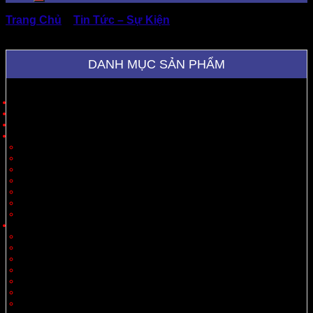
Trang Chủ
»
Tin Tức – Sự Kiện
»
Thùng Carton Loại Lớn
Có Thật Sự Tiết Kiệm?
DANH MỤC SẢN PHẨM
Trang Chủ
Giới Thiệu
Sản Phẩm
Cung Cấp Hộp Giấy, Thùng Giấy
Hộp Giấy
Thùng Carton 3 Lớp
Thùng Carton 5 Lớp
Thùng Carton 7 Lớp
Thùng Offset
Thùng Thiết Kế Theo Yêu Cầu
Vách Ngăn
Carton Theo Ngành Hàng
Nông Sản
Thực Phẩm
Xuất Khẩu
Tiêu Dùng
Mỹ Phẩm
Thủy Sản
Thiết Bị