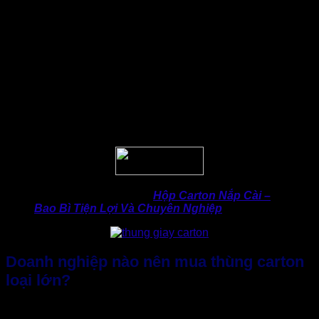
Các đối tác xuất khẩu lớn đa số đều yêu cầu bao bì đạt
chứng chỉ FSC hoặc sử dụng vật liệu tái chế. Do đó, việc
chọn
thùng carton đóng hàng xuất khẩu
đáp ứng tiêu
chuẩn xanh cũng là một “chìa khóa” giúp mở rộng thị trường.
Theo dự báo của Allied Market Research (2024) cho biết:
“Thị trường bao bì giấy toàn cầu có thể đạt 500 tỷ USD vào
năm 2030, trong đó nhu cầu về carton sóng loại lớn chiếm
hơn 25%”
. Điều này cho thấy lựa chọn loại thùng đúng và
kích thước phù hợp không chỉ giúp tiết kiệm mà còn giúp
doanh nghiệp bắt kịp xu hướng.
>> Kiến thức hữu ích:
Hộp Carton Nắp Cài –
Bao Bì Tiện Lợi Và Chuyên Nghiệp
Doanh nghiệp nào nên mua thùng carton
loại lớn?
Không phải doanh nghiệp nào cũng cần thùng giấy lớn. Tuy