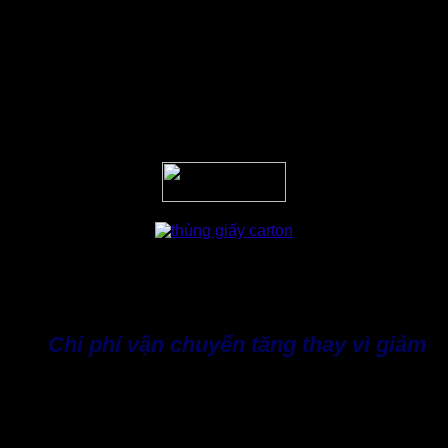
Sử dụng thùng giấy carton khổ lớn cho phép việc in ấn logo,
hình ảnh thương hiệu và thông tin rõ ràng hơn. Nhờ vậy
nâng cao nhận diện, tạo cảm giác chuyên nghiệp trong mắt
khách hàng và đối tác quốc tế.
Như vậy, thùng carton loại lớn tuy có chi phí sản xuất cao
hơn ban đầu nhưng mang lại giá trị tiết kiệm tổng thể trong
vận hành.
Tuy nhiên, ngoài những lợi ích vượt trội trên, nhưng nếu
chọn thùng quá lớn so với hàng hóa, doanh nghiệp có thể
gặp phải một số hạn chế:
Chi phí vận chuyển tăng thay vì giảm
Do kích thước cồng kềnh, thùng quá lớn dễ chiếm nhiều
diện tích kho bãi và xe tải. Điều khiến đơn vị vận chuyển tính
phí theo thể tích thay vì trọng lượng.