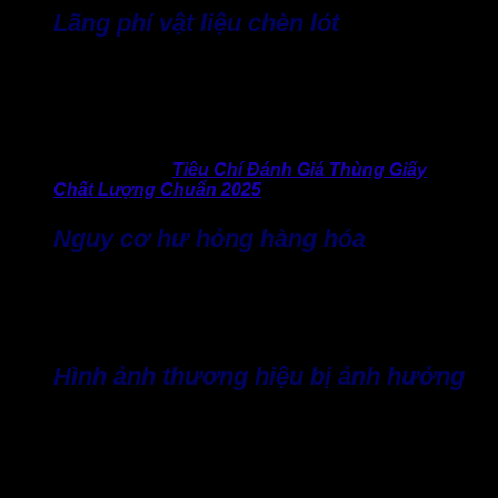
Lãng phí vật liệu chèn lót
Nếu thùng quá lớn so với sản phẩm, sẽ không còn an toàn,
dễ bị xê dịch trong quá trình doanh nghiệp. Lúc này, lại phải
tốn thêm chi phí mua thêm xốp, giấy, hoặc túi khí. Chi phí này
về lâu dài không hề nhỏ và còn mất thêm thời gian xử lý.
>> Xem thêm:
Tiêu Chí Đánh Giá Thùng Giấy
Chất Lượng Chuẩn 2025
Nguy cơ hư hỏng hàng hóa
Nếu sản phẩm “bơi” trong thùng quá rộng, va đập trong quá
trình vận chuyển càng dễ xảy ra. Điều này ảnh hưởng đến
trải nghiệm khách hàng và gia tăng khả năng hư hỏng.
Hình ảnh thương hiệu bị ảnh hưởng
Việc đóng gói lỏng lẻo, không khớp kích thước có thể khiến
khách hàng cảm nhận doanh nghiệp thiếu sự chuyên nghiệp
trong khâu bao bì.