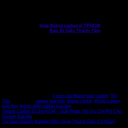
Việt Nam dự báo đạt hơn 4 tỷ USD vào năm 2029, việc chọn
đúng thùng carton loại lớn là quyết định giúp doanh nghiệp
đi trước một bước trong tối ưu chi phí và đáp ứng xu hướng
xanh toàn cầu.
Nếu bạn đang tìm
mua thùng carton ở TPHCM
uy tín, giá
tốt tại TP.HCM. Hãy để
Bao Bì Giấy Thành Tâm
đồng hành
cùng sự phát triển của doanh nghiệp bạn.
Công ty TNHH SX – TM Bao Bì Thành Tâm
Địa chỉ:
E6/11B Đường Thới Hòa (Đường Số 7 KCN
Vĩnh Lộc), Vĩnh Lộc, TP.Hồ Chí Minh
Hotline:
0902.500.322 | 0283.765.8979
Email:
baobithanhtam@gmail.com
Website:
www.baobithanhtam.vn |
www.thunggiaythanhtam.com
Fanpage:
https://www.facebook.com/baobithanhtam.vn
This entry was posted in
Cung cấp thùng giấy carton
,
Tin
Tức
and tagged
carton loại lớn
,
thùng carton
,
thùng carton
loại lớn
,
thùng giấy carton loại lớn
.
Thùng Carton 3 Lớp HCM – Giải Pháp Tối Ưu Chi Phí Cho
Doanh Nghiệp
Tại Sao Doanh Nghiệp Nên Chọn Thùng Giấy Có Nắp?