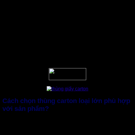
Theo một báo cáo của
Statista 2024:
“C
ó tới 37% doanh
nghiệp thương mại điện tử phản ánh chi phí vận chuyển tăng
10 – 15% chỉ vì lựa chọn kích thước thùng không tối ưu”
.
Điều này cho thấy, không phải lúc nào thùng carton loại lớn
cũng đồng nghĩa với tiết kiệm.
Bởi thế, doanh nghiệp cần xem xét và cân đối giữa kích
thước sản phẩm và bao bì carton sẽ sử dụng. Trường hợp
sản phẩm đa dạng, nên đặt thùng giấy carton với nhiều kích
thước khác nhau, từ nhỏ, vừa đến size lớn. Điều này tuy chỉ
là chi tiết nhỏ nhưng thực sự tối ưu chi phí hiệu quả hơn việc
“một size cho tất cả”.
Cách chọn thùng carton loại lớn phù hợp
với sản phẩm?
Để không rơi vào tình trạng “tiết kiệm trước, lãng phí sau”,
doanh nghiệp cần cân nhắc và có kế hoạch chuẩn bị trước
khi đặt
sản xuất thùng giấy carton
, trong đó: