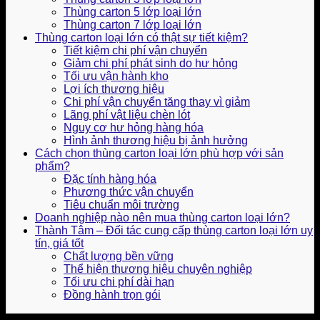
Thùng carton 5 lớp loại lớn
Thùng carton 7 lớp loại lớn
Thùng carton loại lớn có thật sự tiết kiệm?
Tiết kiệm chi phí vận chuyển
Giảm chi phí phát sinh do hư hỏng
Tối ưu vận hành kho
Lợi ích thương hiệu
Chi phí vận chuyển tăng thay vì giảm
Lãng phí vật liệu chèn lót
Nguy cơ hư hỏng hàng hóa
Hình ảnh thương hiệu bị ảnh hưởng
Cách chọn thùng carton loại lớn phù hợp với sản
phẩm?
Đặc tính hàng hóa
Phương thức vận chuyển
Tiêu chuẩn môi trường
Doanh nghiệp nào nên mua thùng carton loại lớn?
Thành Tâm – Đối tác cung cấp thùng carton loại lớn uy
tín, giá tốt
Chất lượng bền vững
Thể hiện thương hiệu chuyên nghiệp
Tối ưu chi phí dài hạn
Đồng hành trọn gói