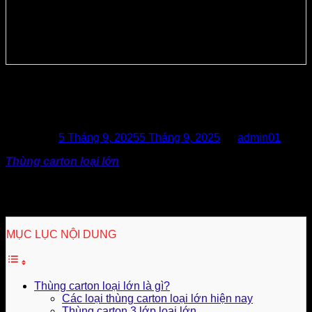
Thùng Carton Loại Lớn Có Thật Sự
Tiết Kiệm?
Posted on
5 Tháng 9, 2025
5 Tháng 9, 2025
by
admin01
Thùng carton loại lớn
có thật sự tiết kiệm cho doanh
nghiệp? Cùng khám phá “sự thật” này nhé. Và cập nhật xu
hướng thị trường, các chọn lựa thùng giấy carton phù hợp
với nhu cầu và sản phẩm của từng doanh nghiệp.
MỤC LỤC NỘI DUNG
Thùng carton loại lớn là gì?
Các loại thùng carton loại lớn hiện nay
Thùng carton 3 lớp loại lớn