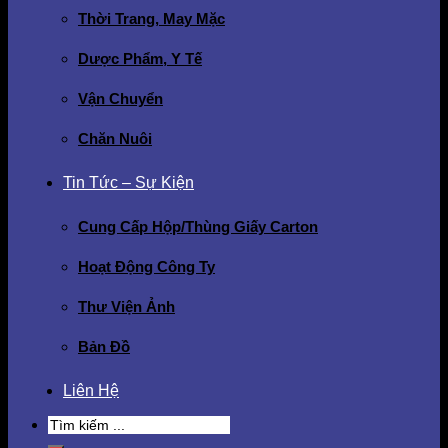
Thời Trang, May Mặc
Dược Phẩm, Y Tế
Vận Chuyển
Chăn Nuôi
Tin Tức – Sự Kiện
Cung Cấp Hộp/Thùng Giấy Carton
Hoạt Động Công Ty
Thư Viện Ảnh
Bản Đồ
Liên Hệ
Search
for: