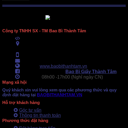
Công ty TNHH SX - TM Bao Bì Thành Tâm
Mã số thuế:
0313489420
ĐC:
E6/11B Ấp 58, Xã Vĩnh Lộc, TPHCM
(434 Thới Hòa, Vĩnh Lộc A, TPHCM)
Hotline:
0902.500.322
- 0283.765.8979
Email:
baobithanhtam@gmail.com
Webiste:
www.baobithanhtam.vn
Fanpage Facebook:
Bao Bì Giấy Thành Tâm
Làm việc:
08h00 -
17h00 (Nghỉ ngày CN)
Mạng xã hội
Quý khách xin vui lòng xem qua các phương thức và quy
định đặt hàng tại
BAOBITHANHTAM.VN
Hỗ trợ khách hàng
Góc tư vấn
Thông tin thanh toán
Phương thức đặt hàng