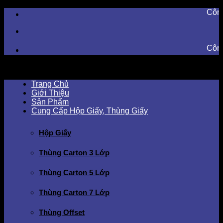
Skip
Công ty T
to
content
Công ty T
Trang Chủ
Giới Thiệu
Sản Phẩm
Cung Cấp Hộp Giấy, Thùng Giấy
Hộp Giấy
Thùng Carton 3 Lớp
Thùng Carton 5 Lớp
Thùng Carton 7 Lớp
Thùng Offset