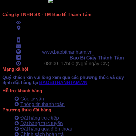
Công ty TNHH SX - TM Bao Bì Thành Tâm
Mã số thuế:
0313489420
ĐC:
E6/11B Ấp 58, Xã Vĩnh Lộc, TPHCM
(434 Thới Hòa, Vĩnh Lộc A, TPHCM)
Hotline:
0902.500.322
- 0283.765.8979
Email:
baobithanhtam@gmail.com
Webiste:
www.baobithanhtam.vn
Fanpage Facebook:
Bao Bì Giấy Thành Tâm
Làm việc:
08h00 -
17h00 (Nghỉ ngày CN)
Mạng xã hội
Quý khách xin vui lòng xem qua các phương thức và quy
định đặt hàng tại
BAOBITHANHTAM.VN
Hỗ trợ khách hàng
Góc tư vấn
Thông tin thanh toán
Phương thức đặt hàng
Đặt hàng trực tiếp
Đặt hàng trực tuyến
Đặt hàng qua điện thoại
Chính sách hoàn trả