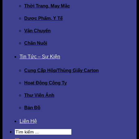
Thời Trang, May Mặc
Dược Phẩm, Y Tế
Vận Chuyển
Chăn Nuôi
Tin Tức – Sự Kiện
Cung Cấp Hộp/Thùng Giấy Carton
Hoạt Động Công Ty
Thư Viện Ảnh
Bản Đồ
Liên Hệ
Search
for: