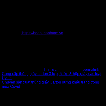
🏡 E6/11B Ấp 5 , Đường Thới Hòa , ( KCN Vĩnh Lộc ) Bình
Chánh, Tp. HCM.
📧 Email: baobithanhtam@gmail.com
☎️ Hotline: 0902.500.322 ( Ms. Phúc ) Zalo
💬 Website:
https://baobithanhtam.vn
==============================
VĂN PHÒNG & NHÀ MÁY SẢN XUẤT
🏡 E6/11B ấp 5 , Đường Thới Hòa , Xã Vĩnh Lộc A , H. Bình
Chánh . TP HCM ( Đường số 7 , KCN Vĩnh Lộc )
This entry was posted in
Tin Tức
. Bookmark the
permalink
.
Cung cấp thùng giấy carton 3 lớp, 5 lớp & hộp giấy các loại
Uy tín
Chuyên sản xuất thùng giấy Carton đựng khẩu trang trong
mùa Covid
Để lại một bình luận
Email của bạn sẽ không được hiển thị công khai.
Các