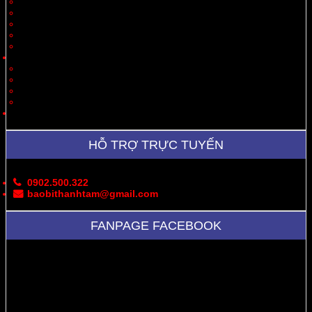
Quà Tặng
Thời Trang, May Mặc
Dược Phẩm, Y Tế
Vận Chuyển
Chăn Nuôi
Tin Tức – Sự Kiện
Cung Cấp Hộp/Thùng Giấy Carton
Hoạt Động Công Ty
Thư Viện Ảnh
Bản Đồ
Liên Hệ
HỖ TRỢ TRỰC TUYẾN
0902.500.322
baobithanhtam@gmail.com
FANPAGE FACEBOOK