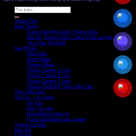
Search
for:
Trang Chủ
Giới Thiệu
Cung Cấp Hộp Giấy, Thùng Giấy
Bao Bì, Thùng Giấy Carton Chất Lượng Theo
Yêu Cầu TP.HCM
Sản Phẩm
Hộp Giấy
Vách Ngăn
Thùng Offset
Thùng Carton 3 Lớp
Thùng Carton 5 Lớp
Thùng Carton 7 Lớp
Thùng Thiết Kế Theo Yêu Cầu
Thư Viện Ảnh
Tin Tức – Sự Kiện
Tin Tức
Góc Tư Vấn
Hoạt Động Công Ty
Cung cấp thùng giấy carton
Thùng Có Sẵn
Bản Đồ
Liên Hệ