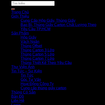
Search
for:
Trang Chủ
Giới Thiệu
Cung Cấp Hộp Giấy, Thùng Giấy
Bao Bì, Thùng Giấy Carton Chất Lượng Theo
Yêu Cầu TP.HCM
Sản Phẩm
Hộp Giấy
Vách Ngăn
Thùng Offset
Thùng Carton 3 Lớp
Thùng Carton 5 Lớp
Thùng Carton 7 Lớp
Thùng Thiết Kế Theo Yêu Cầu
Thư Viện Ảnh
Tin Tức – Sự Kiện
Tin Tức
Góc Tư Vấn
Hoạt Động Công Ty
Cung cấp thùng giấy carton
Thùng Có Sẵn
Bản Đồ
Liên Hệ
Login