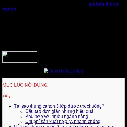
ít trường hợp doanh nghiệp sẽ nhận được
giá bán thùng
carton
có sự chênh lệch khá lớn giữa các đơn vị cung cấp
và không rõ nguyên nhân.
Vì thế, việc hiểu rõ hơn về báo giá thùng carton 3 lớp bao
gồm những hạng mục nào sẽ giúp doanh nghiệp chủ động
hơn khi lựa chọn nhà cung cấp. Đồng thời còn tối ưu chi phí
đóng gói nhưng vẫn đảm bảo chất lượng hàng hóa được
bảo vệ bên trong.
MỤC LỤC NỘI DUNG
Tại sao thùng carton 3 lớp được ưa chuộng?
Cấu tạo đơn giản nhưng hiệu quả
Phù hợp với nhiều ngành hàng
Chi phí sản xuất hợp lý, nhanh chóng
Báo giá thùng carton 3 lớp bao gồm các hạng mục