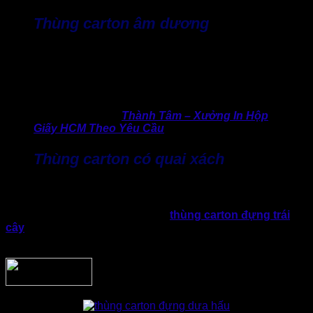
Thùng carton âm dương
Thùng âm dương sẽ có hai phần rời nhau gồm nắp và thân.
Loại thùng này thường được sử dụng cho sản phẩm cần tính
thẩm mỹ cao trong hàng hóa có giá trị, quà tặng, mỹ phẩm,
bao bì sản phẩm cao cấp,…
>> Bí quyết hay:
Thành Tâm – Xưởng In Hộp
Giấy HCM Theo Yêu Cầu
Thùng carton có quai xách
Đây là loại thùng được thiết kế thêm chi tiết tay cầm nhằm
thuận tiện khi sử dụng và di chuyển. Thường được dùng cho
các ngành hàng như thực phẩm,
thùng carton đựng trái
cây
, nông sản xuất khẩu, quà tặng, hàng tiêu dùng, giày dép,
…