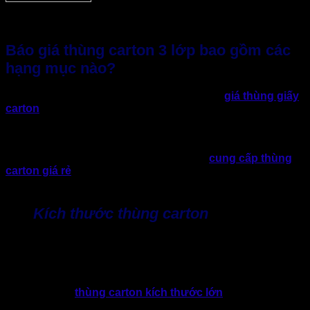
Báo giá thùng carton 3 lớp bao gồm các
hạng mục nào?
Nhiều doanh nghiệp vẫn luôn nghĩ rằng báo
giá thùng giấy
carton
chỉ phụ thuộc vào kích thước và số lượng thùng. Tuy
nhiên trên thực tế, cụ thể về báo giá thùng carton 3 lớp sẽ
được cấu thành từ nhiều yếu tố khác nhau trong quá trình
sản xuất. Việc hiểu rõ từng hạng mục sẽ giúp doanh nghiệp
dễ dàng so sánh báo giá giữa các đơn vị
cung cấp thùng
carton giá rẻ
và đưa ra lựa chọn phương án phù hợp nhất
cho mình.
Kích thước thùng carton
Kích thước là yếu tố đầu tiên ảnh hưởng trực tiếp đến báo
giá thùng carton 3 lớp. Thông thường, kích thước thùng sẽ
được tính theo công thức: Dài x Rộng x Cao (mm)
Tất nhiên, khi
thùng carton kích thước lớn
cần sử dụng
lượng giấy nhiều, điều này sẽ dẫn đến chi phí sản xuất cao