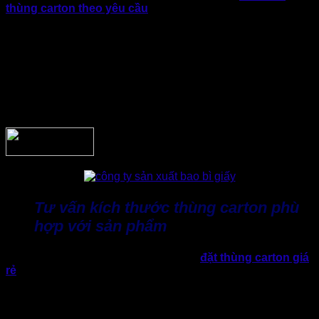
thùng carton theo yêu cầu
từ khâu nguyên liệu cho đến
thành phẩm, đồng thời đảm bảo tiến độ sản xuất ổn định cho
các đơn hàng số lượng lớn.
Việc sản xuất trực tiếp cũng giúp giảm bớt các khâu trung
gian trong quá trình cung ứng, đem đến mức giá cạnh tranh.
Đây là yếu tố quan trọng giúp báo giá thùng carton 3 lớp từ
Thành Tâm luôn tốt hơn so với nhiều đơn vị chỉ đóng vai trò
thương mại.
Tư vấn kích thước thùng carton phù
hợp với sản phẩm
Trong thực tế, nhiều doanh nghiệp khi
đặt thùng carton giá
rẻ
thường lựa chọn kích thước theo cảm tính hoặc sử dụng
lại kích thước cũ. Điều này đôi khi dẫn đến tình trạng thùng
có size quá lớn hoặc quá nhỏ so với sản phẩm, gây lãng phí
vật liệu hoặc làm giảm hiệu quả bảo vệ hàng hóa.