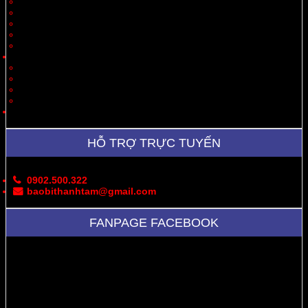
Quà Tặng
Thời Trang, May Mặc
Dược Phẩm, Y Tế
Vận Chuyển
Chăn Nuôi
Tin Tức – Sự Kiện
Cung Cấp Hộp/Thùng Giấy Carton
Hoạt Động Công Ty
Thư Viện Ảnh
Bản Đồ
Liên Hệ
HỖ TRỢ TRỰC TUYẾN
0902.500.322
baobithanhtam@gmail.com
FANPAGE FACEBOOK