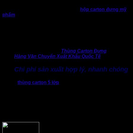
được ưa chuộng trong đóng gói hàng hóa vận chuyển kênh
TMĐT, tiêu dùng, chăm sóc cá nhân,
hộp carton đựng mỹ
phẩm
, quần áo, giày dép, linh kiện điện tử, thực phẩm,…
Theo số liệu từ Hiệp hội Bao bì Việt Nam cập nhật:
“Nhu cầu
sử dụng bao bì carton tăng trung bình 8 – 10% mỗi năm.
Trong đó thùng carton 3 lớp chiếm tỷ lệ lớn nhất trong các
đơn hàng đóng gói thương mại điện tử.”
>> Tham khảo thêm:
Thùng Carton Đựng
Hàng Vận Chuyển Xuất Khẩu Quốc Tế
Chi phí sản xuất hợp lý, nhanh chóng
So với
thùng carton 5 lớp
hoặc carton 7 lớp thì chi phí sản
xuất thùng 3 lớp thấp hơn khá đáng kể và dễ dàng sản xuất
số lượng lớn, thời gian nhanh. Điều này là yếu tố quan trọng
giúp doanh nghiệp tiết kiệm chi phí bao bì khi đóng gói số
lượng lớn. Do đó, khi tìm hiểu báo giá thùng carton 3 lớp,
nhiều doanh nghiệp mong muốn có giải pháp tối ưu chi phí
nhưng vẫn đảm bảo tiêu chuẩn vận chuyển.