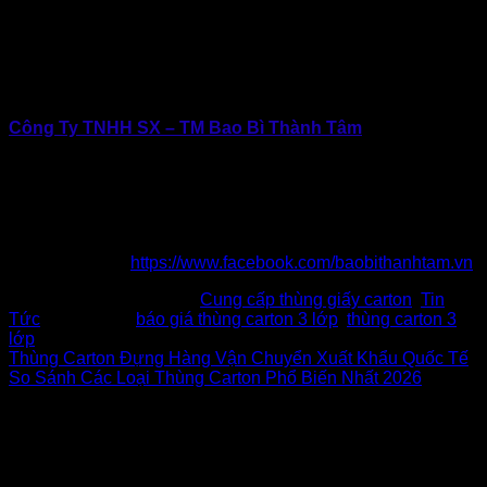
bao bì tối ưu cho từng ngành hàng.
Liên hệ Bao Bì Giấy Thành Tâm ngay hôm nay để nhận báo
giá chi tiết và tư vấn giải pháp thùng carton phù hợp với
doanh nghiệp của bạn.
Công Ty TNHH SX – TM Bao Bì Thành Tâm
Địa chỉ: 434 Thới Hòa, Vĩnh Lộc, TP.Hồ Chí Minh
Hotline: 0902.500.322 | 0283.765.8979
Email: baobithanhtam@gmail.com
Website: www.baobithanhtam.vn |
www.thunggiaythanhtam.com
Fanpage:
https://www.facebook.com/baobithanhtam.vn
This entry was posted in
Cung cấp thùng giấy carton
,
Tin
Tức
and tagged
báo giá thùng carton 3 lớp
,
thùng carton 3
lớp
.
Thùng Carton Đựng Hàng Vận Chuyển Xuất Khẩu Quốc Tế
So Sánh Các Loại Thùng Carton Phổ Biến Nhất 2026
Để lại một bình luận
Email của bạn sẽ không được hiển thị công khai.
Các
trường bắt buộc được đánh dấu
*