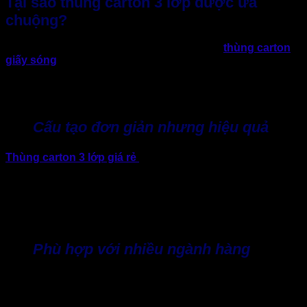
Tại sao thùng carton 3 lớp được ưa
chuộng?
Trên thị trường bao bì hiện nay có nhiều loại
thùng carton
giấy sóng
cấu trúc 3 lớp, 5 lớp, 7 lớp… Mỗi loại sẽ phù hợp
với từng mục đích sử dụng khác nhau. Trong đó, thùng
carton 3 lớp vẫn là nhóm carton được sử dụng phổ biến nhất
nhờ sự cân bằng giữa chi phí và khả năng bảo vệ hàng hóa.
Cấu tạo đơn giản nhưng hiệu quả
Thùng carton 3 lớp giá rẻ
được cấu tạo từ 2 lớp giấy
phẳng bên ngoài và 1 lớp giấy sóng ở giữa. Lớp sóng này
sẽ đóng vai trò tạo độ đàn hồi và giúp thùng chịu lực tốt hơn
so với giấy carton thông thường. Nhờ vậy, thùng có thể bảo
vệ hàng hóa khỏi các tác động bên ngoài trong quá trình vận
chuyển như va chạm, rung lắc.
Phù hợp với nhiều ngành hàng
Một trong những lý do khiến báo giá thùng carton 3 lớp luôn
được quan tâm là vì đây là loại thùng phù hợp với đa dạng
hàng hóa, ngành nghề khác nhau. Điển hình, carton 3 lớp