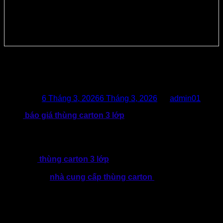
Báo Giá Thùng Carton 3 Lớp Gồm
Những Hạng Mục Nào?
Posted on
6 Tháng 3, 2026
6 Tháng 3, 2026
by
admin01
Bảng
báo giá thùng carton 3 lớp
được các xưởng sản xuất
tư vấn sẽ bao gồm những hạng mục nào và đâu là yếu tố
quan trọng giúp doanh nghiệp xác định chất lượng của bao
bì. Cùng tìm hiểu các thông tin được chia sẻ dưới đây!
Hiện nay,
thùng carton 3 lớp
là một trong những loại bao bì
được sử dụng phổ biến nhất hiện nay. Vì thế, trong quá trình
tìm kiếm các
nhà cung cấp thùng carton
phù hợp, doanh
nghiệp thường thấy rằng báo giá thùng carton 3 lớp của các
cơ sở sản xuất lại có sự chênh lệch.
Trên thực tế, mức giá của loại thùng giấy sẽ không cố định
mà phụ thuộc vào nhiều yếu tố khác nhau. Tất nhiên, không