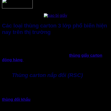
Các loại thùng carton 3 lớp phổ biến hiện
nay trên thị trường
Cùng với sự phát triển của thương mại điện tử và logistics,
nhu cầu sử dụng thùng carton ngày càng đa dạng. Do đó,
trên thị trường hiện nay cũng xuất hiện nhiều kiểu dáng
thùng khác nhau. Việc chọn đúng loại
thùng giấy carton
đóng hàng
phù hợp sẽ giúp tối ưu hơn, tất nhiên báo giá
thùng carton 3 lớp sẽ chi tiết và nâng cao hiệu quả đóng gói.
Thùng carton nắp đối (RSC)
Đây là loại thùng carton khá phổ biến nhất hiện nay. Đặc
điểm với cấu trúc hai nắp trên và dưới gập lại, dễ sản xuất
với số lượng lớn, chi phí thấp và trong thời gian ngắn. Loại
thùng đối khẩu
này thường được xem là carton “quốc dân”,
được dùng trong đóng gói hàng hóa vận chuyển đa dạng
lĩnh vực và sản phẩm khác nhau.