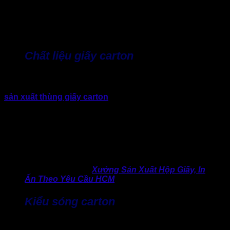
hơn so với việc sản xuất thùng giấy size nhỏ. Ngoài ra, việc
thiết kế kích thước phù hợp với sản phẩm cũng giúp doanh
nghiệp tiết kiệm chi phí vật liệu, tối ưu không gian vận
chuyển và giảm nguy cơ hư hỏng hàng hóa,…
Chất liệu giấy carton
Tiếp theo, yếu tố quan trọng khác trong báo giá thùng carton
3 lớp chính là chất liệu giấy. Các loại giấy phổ biến trong
sản xuất thùng giấy carton
hiện nay bao gồm: Giấy kraft
nâu, giấy testliner, giấy medium,…Trong đó, chất lượng giấy
càng cao thì khả năng chịu lực của thùng càng tốt. Tuy
nhiên, chi phí sản xuất cũng sẽ tăng theo. Vì thế, nên nhờ
đến sự tư vấn của xưởng có kinh nghiệm, chọn ra loại giấy
phù hợp với trọng lượng và đặc điểm sản phẩm của từng
doanh nghiệp.
>> Đừng bỏ qua:
Xưởng Sản Xuất Hộp Giấy, In
Ấn Theo Yêu Cầu HCM
Kiểu sóng carton
Sóng carton là lớp giấy ở giữa giúp tăng độ cứng và khả