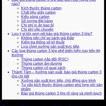
nào?
Kích thước thùng carton
Chất liệu giấy carton
Kiểu sóng carton
Số lượng đặt hàng
Chi phí in ấn bao bì
Chi phí vận chuyển
Lưu ý gì khi xem xét báo giá thùng carton 3 lớp?
Không nên chỉ so sánh giá thấp
Kiểm tra thông số kỹ thuật
Lựa chọn xưởng sản xuất trực tiếp
Các loại thùng carton 3 lớp phổ biến hiện nay trên thị
trường
Thùng carton nắp đối (RSC)
Thùng carton âm dương
Thùng carton có quai xách
Thành Tâm – Xưởng sản xuất, báo giá thùng carton 3
lớp chi tiết
Xưởng sản xuất trực tiếp, chủ động quy trình
Tư vấn kích thước thùng carton phù hợp với sản
phẩm
Báo giá thùng carton 3 lớp rõ ràng và minh bạch