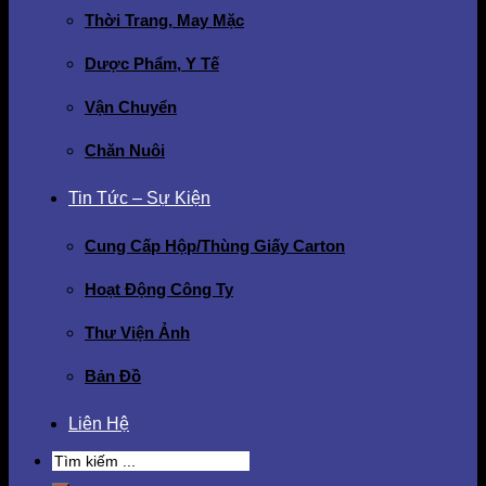
Thời Trang, May Mặc
Dược Phẩm, Y Tế
Vận Chuyển
Chăn Nuôi
Tin Tức – Sự Kiện
Cung Cấp Hộp/Thùng Giấy Carton
Hoạt Động Công Ty
Thư Viện Ảnh
Bản Đồ
Liên Hệ
Search
for: