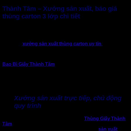
Thành Tâm – Xưởng sản xuất, báo giá
thùng carton 3 lớp chi tiết
Với nhu cầu sử dụng thùng carton 3 lớp của doanh nghiệp
cũng không ngừng tăng lên. Cộng với đó là với sự bùng nổ
của thương mại điện tử, logistics và ngành bán lẻ, việc lựa
chọn một
xưởng sản xuất thùng carton uy tín
không chỉ
giúp đảm bảo chất lượng bao bì mà còn góp phần tối ưu chi
phí vận hành cho doanh nghiệp.
Bao Bì Giấy Thành Tâm
là một trong những xưởng sản
xuất trực tiếp tại TP.HCM, chuyên cung cấp báo giá thùng
carton 3 lớp chi tiết, phù hợp với nhu cầu sử dụng của nhiều
ngành hàng khác nhau. Thành Tâm đã và đang trở thành đối
tác cung cấp bao bì cho nhiều doanh nghiệp trong khu vực.
Xưởng sản xuất trực tiếp, chủ động
quy trình
Một trong những lợi thế quan trọng của
Thùng Giấy Thành
Tâm
là sở hữu xưởng sản xuất trực tiếp. Điều này giúp
xưởng chủ động trong toàn bộ quy trình, nhận
sản xuất