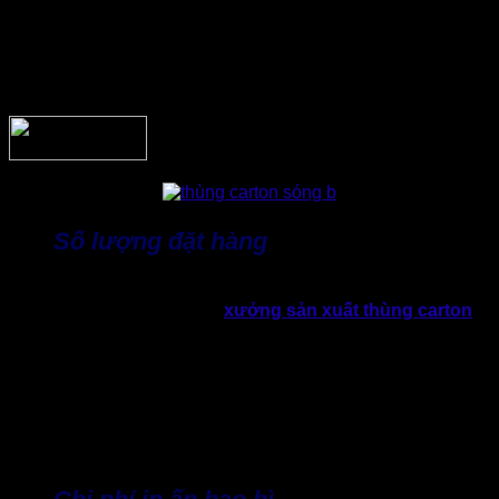
năng chịu lực cho thùng. Một số loại sóng phổ biến: Sóng A;
Sóng B; Sóng C; Sóng E và một số loại sóng kết hợp BC,
BE, BCE,…nhằm tăng độ bền và chịu lực của thùng hơn.
Tùy theo mục đích sử dụng, nhà sản xuất sẽ lựa chọn loại
sóng phù hợp để tối ưu chi phí và độ bền.
Số lượng đặt hàng
Số lượng đơn hàng là yếu tố có ảnh hưởng khá lớn đến báo
giá thùng carton 3 lớp. Mỗi
xưởng sản xuất thùng carton
sẽ đưa ra hạn mức về số lượng tối thiểu và số lượng đạt
được chiết khấu cho doanh nghiệp. Vì thế, nếu đặt số lượng
càng lớn, đồng nghĩa giá thành của mỗi thùng hàng sẽ thấp
hơn. Nguyên nhân là do chi phí vận hành máy móc, khuôn
bế và nhân công được phân bổ trên số lượng sản phẩm lớn
hơn. Do đó, nhiều doanh nghiệp thường
đặt mua thùng
carton
theo lô để tối ưu chi phí dài hạn.