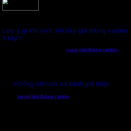
Lưu ý gì khi xem xét báo giá thùng carton
3 lớp?
Khi nhận báo giá từ nhiều nhà
cung cấp thùng carton
khác
nhau, không ít doanh nghiệp gặp khó khăn trong việc đánh
giá đâu là mức giá hợp lý. Trên thực tế, báo giá thùng carton
3 lớp không nên chỉ được xem xét sơ qua dựa trên con số
cuối cùng mà cần nhìn tổng thể nhiều yếu tố khác.
Không nên chỉ so sánh giá thấp
Một số
cơ sở làm thùng carton
có thể đưa ra mức báo giá
thùng carton 3 lớp cực kỳ thấp với mục đích thu hút khách
hàng quan tâm. Tuy nhiên khi kiểm chứng về chất lượng
giấy hoặc độ dày sóng có thể bị giảm xuống. Điều này có thể
khiến thùng có thể xảy ra tình trạng dễ bị móp, không chịu
được trọng lượng hàng hóa và dễ hư hỏng trong quá trình
vận chuyển. Vì thế, đừng chỉ nhìn vào giá, hãy chú trọng đến