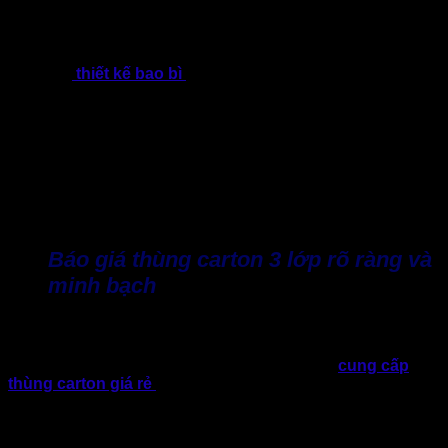
Hiểu được vấn đề này, đội ngũ kỹ thuật của Bao Bì Giấy
Thành Tâm luôn hỗ trợ doanh nghiệp trong quá trình xác
định kích thước thùng carton phù hợp. Việc tính toán kích
thước và
thiết kế bao bì
được thực hiện dựa trên đặc điểm
sản phẩm, trọng lượng hàng hóa cũng như phương thức
vận chuyển.
Thông qua quá trình tư vấn, doanh nghiệp có thể lựa chọn
được loại thùng carton có kích thước hợp lý, đồng thời xác
định loại giấy và kiểu sóng phù hợp. Điều này không chỉ
giúp bảo vệ sản phẩm tốt hơn mà còn góp phần giảm chi phí
vật liệu trong quá trình sản xuất.
Báo giá thùng carton 3 lớp rõ ràng và
minh bạch
Một yếu tố quan trọng giúp nhiều doanh nghiệp tin tưởng
hợp tác lâu dài với Bao Bì Giấy Thành Tâm chính là quy
trình báo giá rõ ràng và minh bạch. Thay vì chỉ
cung cấp
thùng carton giá rẻ
với một con số tổng chi phí chung
chung, Thành Tâm luôn cung cấp thông tin chi tiết để hạng
mục để doanh nghiệp hiểu rõ cấu thành của giá thành sản
phẩm.