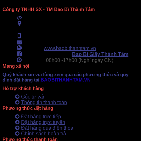
Công ty TNHH SX - TM Bao Bì Thành Tâm
Mã số thuế:
0313489420
ĐC:
E6/11B Ấp 58, Xã Vĩnh Lộc, TPHCM
(434 Thới Hòa, Vĩnh Lộc A, TPHCM)
Hotline:
0902.500.322
- 0283.765.8979
Email:
baobithanhtam@gmail.com
Webiste:
www.baobithanhtam.vn
Fanpage Facebook:
Bao Bì Giấy Thành Tâm
Làm việc:
08h00 -
17h00 (Nghỉ ngày CN)
Mạng xã hội
Quý khách xin vui lòng xem qua các phương thức và quy
định đặt hàng tại
BAOBITHANHTAM.VN
Hỗ trợ khách hàng
Góc tư vấn
Thông tin thanh toán
Phương thức đặt hàng
Đặt hàng trực tiếp
Đặt hàng trực tuyến
Đặt hàng qua điện thoại
Chính sách hoàn trả
Phương thức thanh toán