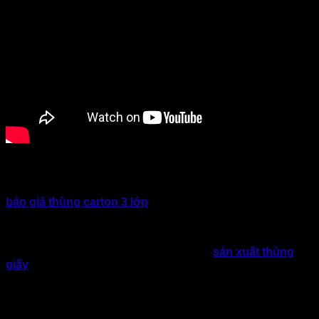
Trong hoạt động sản xuất và kinh doanh hiện nay, bao bì sản
phẩm đóng vai trò quan trọng không chỉ trong việc bảo vệ
sản phẩm mà còn góp phần tối ưu chi phí vận hành. Hiểu rõ
báo giá thùng carton 3 lớp
bao gồm những hạng mục nào
sẽ giúp doanh nghiệp dễ dàng lựa chọn giải pháp đóng gói
phù hợp, hạn chế những chi phí phát sinh không cần thiết.
Nếu doanh nghiệp đang tìm kiếm xưởng
sản xuất thùng
giấy
uy tín, cung cấp báo giá thùng carton 3 lớp rõ ràng,
cạnh tranh và phù hợp với nhu cầu thực tế. Bao Bì Giấy
Thành Tâm là một trong những lựa chọn đáng cân nhắc. Đội
ngũ kỹ thuật của Thành Tâm luôn sẵn sàng hỗ trợ tư vấn
kích thước thùng, lựa chọn chất liệu giấy và đưa ra giải pháp