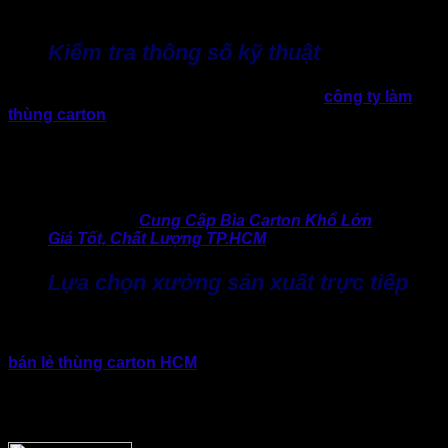
yếu tố chất lượng lâu dài.
Kiểm tra thông số kỹ thuật
Khi xem báo giá, doanh nghiệp nên yêu cầu
công ty làm
thùng carton
cung cấp đầy đủ thông tin về các hạng mục về
kỹ thuật. Bao gồm loại giấy sử dụng, định lượng giấy, cấu
trúc sóng carton và kiểu thùng,… Những thông tin này giúp
đảm bảo chất lượng sản phẩm đúng như cam kết như trong
bảng báo giá và thực tế sản xuất hay không.
>> Hữu ích:
Cung Cấp Bìa Carton Khổ Lớn
Giá Tốt, Chất Lượng TP.HCM
Lựa chọn xưởng sản xuất trực tiếp
Một yếu tố quan trọng giúp tối ưu báo giá thùng carton 3 lớp
là làm việc trực tiếp với xưởng sản xuất thay vì mua qua các
bán lẻ thùng carton HCM
ăn hoa hồng trung gian. Xưởng
sản xuất thùng carton trực tiếp có thể chủ động nguyên vật
liệu, điều chỉnh thiết kế theo yêu cầu và cung cấp giá cạnh
tranh hơn,…