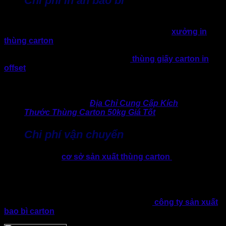
Chi phí in ấn bao bì
Nếu thùng carton cần in logo hoặc thông tin thương hiệu, chi
phí in ấn sẽ được tính thêm trong báo giá. Các
xưởng in
thùng carton
hiện nay phổ biến 2 công nghệ in gồm in flexo
1 – 3 màu nhanh chóng, đơn giản, phù hợp với đơn hàng số
lượng lớn, chi phí tiết kiệm. Đối với
thùng giấy carton in
offset
công nghệ hiện đại hơn, cho phép in đa dạng màu
sắc và các chi tiết in khó hơn, tỉ mỉ hơn, màu sắc sống động
và chân thực hơn, song chi phí cũng sẽ cao hơn.
>> Chia sẻ thêm:
Địa Chỉ Cung Cấp Kích
Thước Thùng Carton 50kg Giá Tốt
Chi phí vận chuyển
Hiện tại, một số
cơ sở sản xuất thùng carton
sẽ
bao gồm
chi phí vận chuyển trong báo giá thùng carton 3 lớp, trong khi
một số đơn vị tính riêng. Chi phí này phụ thuộc vào khoảng
cách giao hàng giữa xưởng sản xuất và doanh nghiệp, khối
lượng đơn hàng và hình thức vận chuyển như thế nào. Vì
thế, nhiều doanh nghiệp ưu tiên chọn các
công ty sản xuất
bao bì carton
gần mình hơn để tiết kiệm chi phí vận chuyển.