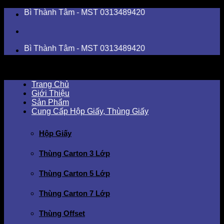
Skip
ì Thành Tâm - MST 0313489420
to
content
ì Thành Tâm - MST 0313489420
Trang Chủ
Giới Thiệu
Sản Phẩm
Cung Cấp Hộp Giấy, Thùng Giấy
Hộp Giấy
Thùng Carton 3 Lớp
Thùng Carton 5 Lớp
Thùng Carton 7 Lớp
Thùng Offset