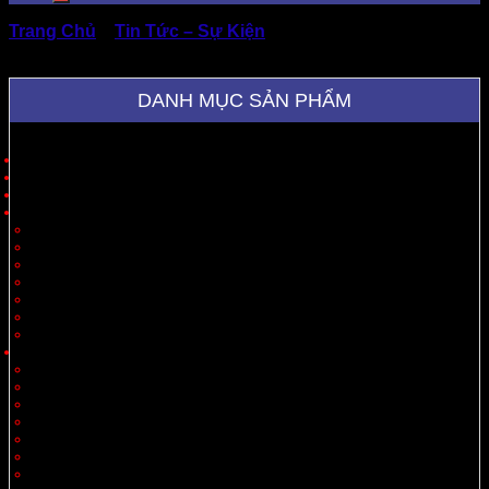
Trang Chủ
»
Tin Tức – Sự Kiện
»
Báo Giá Thùng Carton
3 Lớp Gồm Những Hạng Mục Nào?
DANH MỤC SẢN PHẨM
Trang Chủ
Giới Thiệu
Sản Phẩm
Cung Cấp Hộp Giấy, Thùng Giấy
Hộp Giấy
Thùng Carton 3 Lớp
Thùng Carton 5 Lớp
Thùng Carton 7 Lớp
Thùng Offset
Thùng Thiết Kế Theo Yêu Cầu
Vách Ngăn
Carton Theo Ngành Hàng
Nông Sản
Thực Phẩm
Xuất Khẩu
Tiêu Dùng
Mỹ Phẩm
Thủy Sản
Thiết Bị