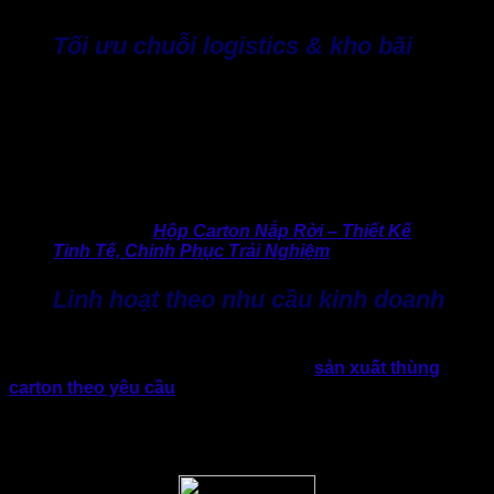
Tối ưu chuỗi logistics & kho bãi
Kích thước thùng phù hợp giúp tận dụng diện tích pallet,
container và kho bãi tốt hơn. Điển hình, nếu hàng hóa đặt
đóng gói trong thùng đúng khổ, xếp chồng ổn định, tiết kiệm
diện tích kho, giảm chi phí lưu kho. Doanh nghiệp logistic và
xuất khẩu rất cần quan tâm tới kế hoạch đặt mua thùng
carton.
>> Hữu ích:
Hộp Carton Nắp Rời – Thiết Kế
Tinh Tế, Chinh Phục Trải Nghiệm
Linh hoạt theo nhu cầu kinh doanh
Mỗi doanh nghiệp có đặc thù sản phẩm, trọng lượng, kích
thước, yêu cầu vận chuyển riêng. Việc
sản xuất thùng
carton theo yêu cầu
đúng kích thước và đặc thù sản phẩm
sẽ giúp doanh nghiệp linh hoạt hơn khi thay đổi sản phẩm,
mở rộng thị trường, hoặc đón đầu xu hướng bán hàng mới.
Sự linh hoạt này là yếu tố quan trọng để vận hành bền vững.