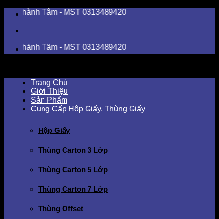
Skip
ành Tâm - MST 0313489420
to
content
ành Tâm - MST 0313489420
Trang Chủ
Giới Thiệu
Sản Phẩm
Cung Cấp Hộp Giấy, Thùng Giấy
Hộp Giấy
Thùng Carton 3 Lớp
Thùng Carton 5 Lớp
Thùng Carton 7 Lớp
Thùng Offset