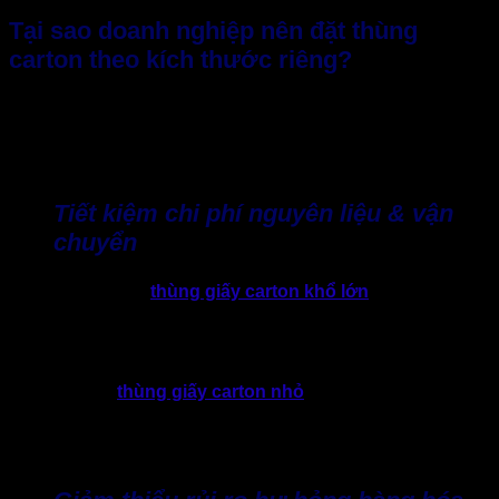
Tại sao doanh nghiệp nên đặt thùng
carton theo kích thước riêng?
Có thể doanh nghiệp chưa biết, tuy nhiên, nếu nắm vững
cách đặt mua thùng carton chuẩn kích thước, đúng nhu cầu,
sẽ giúp tiết kiệm chi phí, nâng chất lượng đóng gói và bảo vệ
hàng hóa tốt hơn.
Tiết kiệm chi phí nguyên liệu & vận
chuyển
Thực tế, khi chọn
thùng giấy carton khổ lớn
nhưng kích
thước lại “quá khổ” so với hàng hóa, doanh nghiệp sẽ phải
tốn thêm chi phí cho vật liệu chèn lót, thậm chí dùng thùng
lớn không vừa với sản phẩm không giúp bảo vệ đúng mà
còn dẫn tới vận chuyển tốn chỗ và chi phí cao hơn. Ngược
lại, việc chọn
thùng giấy carton nhỏ
hơn có thể sẽ làm
chèn ép hư hỏng sản phẩm. Vì thế, việc đặt mua thùng
carton chuẩn kích thước với sản phẩm, vừa giúp bảo vệ tốt
hơn, còn tiết kiệm từ nguyên liệu giấy tới chi phí logistics.