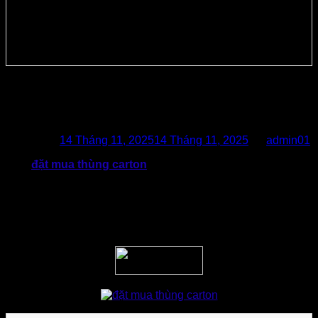
Kinh Nghiệm Đặt Mua Thùng Carton
Chuẩn Kích Thước
Posted on
14 Tháng 11, 2025
14 Tháng 11, 2025
by
admin01
Việc
đặt mua thùng carton
không đơn thuần chỉ là chọn bất
kỳ kích thước nào có sẵn, mà cần một kế hoạch và chiến
lược rõ ràng. Bởi kích thước thùng carton sẽ ảnh hưởng trực
tiếp đến khả năng bảo vệ sản phẩm, quá trình vận hành và
còn giúp doanh nghiệp tối ưu được chi phí khi giá nguyên
liệu đang biến động liên tục trên thị trường như hiện nay.