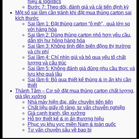
hiệu & logistics
Bước 7: Theo dõi, đánh giá và cải tiến định kỳ
Một số sai lầm cần tránh khi đặt mua thùng carton sai
kích thước
Sai lầm 1: Đặt thùng carton “ô mỡ”, quá lớn so
với hàng hóa
Sai lầm 2: Dùng thùng carton nhỏ hơn yêu cầu,
dẫn tới hư hỏng hàng hóa
Sai lầm 3: Không tính đến biến động thị trường
và chi phí
Sai lầm 4: Chỉ nhìn giá và bỏ qua yếu tố chất
lượng và cấu trúc
Sai lầm 5: Không đánh giá đúng nhu cầu thực và
lưu kho quá lâu
Sai lầm 6: Bỏ qua thiết kế thùng & in ấn khi cần
thiết
Thành Tâm – Cơ sở đặt mua thùng carton chất lượng,
giá tận xưởng
Nhà máy hiện đại, dây chuyền tiên tiến
Chất liệu giấy rõ ràng, tư vấn chuyên nghiệp
Giá cạnh tranh, tận xưởng
Hỗ trợ thiết kế & in ấn thương hiệu
Phục vụ khu vực miền Nam & toàn quốc
Tư vấn chuyên sâu về bao bì