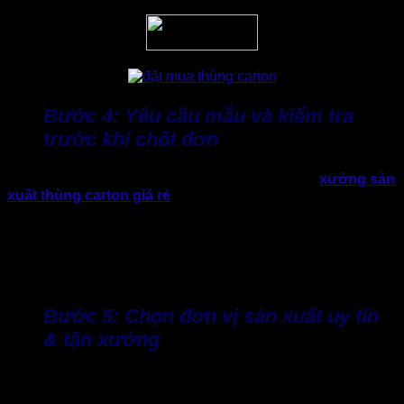
Bước 4: Yêu cầu mẫu và kiểm tra
trước khi chốt đơn
Lưu ý, trước khi sản xuất hàng loạt, nên yêu cầu
xưởng sản
xuất thùng carton giá rẻ
nhưng chất lượng
gửi mẫu thực tế
(nếu có) hoặc các thông số kỹ thuật (kích thước, lớp sóng,
giấy, in ấn). Hãy kiểm tra kỹ lưỡng về kích thước thực tế, mối
nối, độ bền, nhất là nếu vận chuyển lâu hoặc xuất khẩu. Yêu
cầu đơn vị
cung cấp thùng giấy carton
cam kết về dung
sai kích thước và số lượng thực giao.
Bước 5: Chọn đơn vị sản xuất uy tín
& tận xưởng
Vì giá thành và chất lượng
đặt mua thùng carton
phụ thuộc
lớn vào chất liệu, máy móc và năng lực nhà sản xuất. Thực