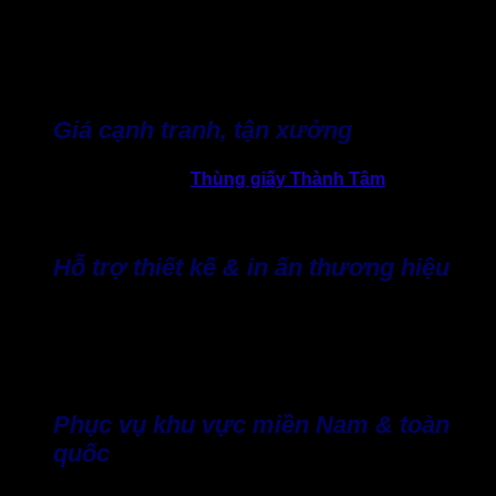
Mỗi đơn hàng đều được đội ngũ kỹ thuật tư vấn chi tiết về
cấu trúc thùng giấy, loại sóng, chất liệu giấy phù hợp với
trọng lượng và tính chất sản phẩm. Nhờ đó, doanh nghiệp
không chỉ đảm bảo độ bền mà còn tối ưu chi phí đầu tư.
Giá cạnh tranh, tận xưởng
Sản xuất trực tiếp giúp
Thùng giấy Thành Tâm
loại bỏ các
khâu chi phí trung gian, đảm bảo giá thành cạnh tranh và
nguồn cung ổn định, phù hợp với mọi quy mô doanh nghiệp.
Hỗ trợ thiết kế & in ấn thương hiệu
Ngoài việc cung cấp thùng carton chuẩn kích thước, Thành
Tâm còn hỗ trợ thiết kế miễn phí, đáp ứng nhu cầu in ấn
logo, thông điệp và hình ảnh thương hiệu, giúp nâng tầm trải
nghiệm khách hàng và tăng giá trị nhận diện thương hiệu.
Phục vụ khu vực miền Nam & toàn
quốc