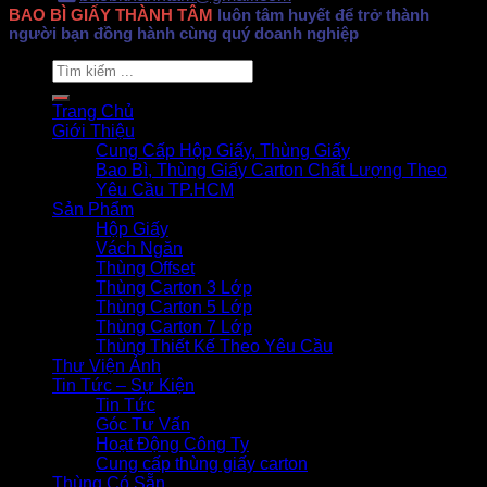
BAO BÌ GIẤY THÀNH TÂM
luôn tâm huyết để trở thành
người bạn đồng hành cùng quý doanh nghiệp
Search
for:
Trang Chủ
Giới Thiệu
Cung Cấp Hộp Giấy, Thùng Giấy
Bao Bì, Thùng Giấy Carton Chất Lượng Theo
Yêu Cầu TP.HCM
Sản Phẩm
Hộp Giấy
Vách Ngăn
Thùng Offset
Thùng Carton 3 Lớp
Thùng Carton 5 Lớp
Thùng Carton 7 Lớp
Thùng Thiết Kế Theo Yêu Cầu
Thư Viện Ảnh
Tin Tức – Sự Kiện
Tin Tức
Góc Tư Vấn
Hoạt Động Công Ty
Cung cấp thùng giấy carton
Thùng Có Sẵn