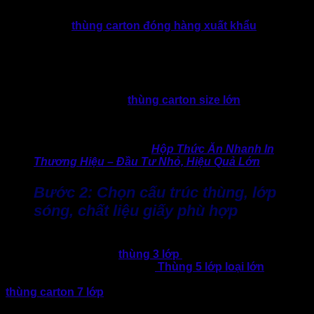
Đồng thời, cần xem xét phương thức vận chuyển phù hợp.
Ví dụ đối với
thùng carton đóng hàng xuất khẩu
đường
biển hoặc đường hàng không có yêu cầu chắc chắn hơn về
thùng carton so với thùng được vận chuyển trong nước.
Dựa vào thông số trên, hãy lựa chọn và đặt mua thùng
carton có kích thước phù hợp, không nên nghĩ rằng “ăn chắc
mặc bền” bằng cách đặt
thùng carton size lớn
quá so với
sản phẩm để phòng rủi ro, bởi chi phí sẽ tăng nhưng phản
tác dụng về hiệu quả.
>> Không thể bỏ qua:
Hộp Thức Ăn Nhanh In
Thương Hiệu – Đầu Tư Nhỏ, Hiệu Quả Lớn
Bước 2: Chọn cấu trúc thùng, lớp
sóng, chất liệu giấy phù hợp
Hãy dựa theo nhu cầu để chọn cấu trúc và lớp sóng đáp
ứng. Trong đó, đối với
thùng 3 lớp
thường phù hợp cho
hàng nhẹ, vận chuyển nội địa.
Thùng 5 lớp loại lớn
được
lựa chọn nhiều vì chịu tải phù hợp với đa dạng hàng hóa,
thùng carton 7 lớp
ưu tiên cho hàng hóa có trọng tải lớn,
xuất khẩu.