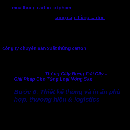
tế, việc mua tận xưởng sẽ luôn có giá cạnh tranh hơn so với
việc
mua thùng carton lẻ tphcm
.
Song song, khi chọn nhà
cung cấp thùng carton
, doanh
nghiệp nên tìm hiểu về chất liệu giấy có nguồn rõ ràng, máy
móc hiện đại, có chứng nhận chất lượng, thời gian giao
hàng đảm bảo, đáp ứng khả năng sản xuất theo yêu cầu.
Hãy liên hệ và so sánh ít nhất 2 đến 3 đơn vị báo giá từ các
công ty chuyên sản xuất thùng carton
để tối ưu lợi ích và
chọn được đơn vị phù hợp. Tuy nhiên, hãy có cái nhìn tổng
thể, đừng quá chú trọng đến “rẻ” mà quên mất chất lượng là
yếu tố quan trọng nhất.
>> Xem ngay:
Thùng Giấy Đựng Trái Cây –
Giải Pháp Cho Từng Loại Nông Sản
Bước 6: Thiết kế thùng và in ấn phù
hợp, thương hiệu & logistics
Nếu doanh nghiệp có thương hiệu riêng, thùng carton nên in
ấn logo, thông điệp thương hiệu. Việc này không chỉ tạo ấn
tượng mà còn hỗ trợ marketing. Tuy nhiên, hãy chọn công
nghệ phù hợp với nhu cầu của mình. Nếu chỉ là thùng vận