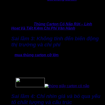
hoặc chỉ nhích một chút có thể khiến hàng hóa bị ép, biến
dạng, hoặc khi xếp chồng, thùng sẽ không chịu lực tốt dẫn
tới hỏng hàng. Hư hỏng hàng hóa không chỉ mất tiền mà còn
ảnh hưởng tới uy tín và chi phí đổi trả.
>> Tìm hiểu:
Thùng Carton Có Nắp Rời – Linh
Hoạt Và Tiết Kiệm Chi Phí Vận Hành
Sai lầm 3: Không tính đến biến động
thị trường và chi phí
Khi đặt
mua thùng carton cỡ lớn
mà không xem xét đến
biến động nguyên liệu như giá giấy, chi phí vận chuyển, quy
định môi trường. Lúc này, rất có thể doanh nghiệp sẽ dễ bị
“ngợp” chi phí tăng đột ngột và có xu hướng biến động liên
tục như hiện nay.
Sai lầm 4: Chỉ nhìn giá và bỏ qua yếu
tố chất lượng và cấu trúc