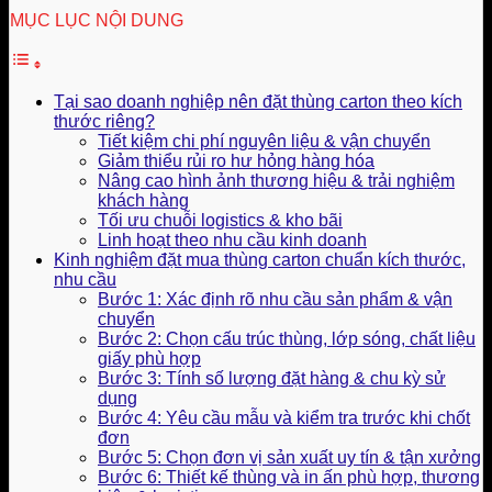
MỤC LỤC NỘI DUNG
Tại sao doanh nghiệp nên đặt thùng carton theo kích
thước riêng?
Tiết kiệm chi phí nguyên liệu & vận chuyển
Giảm thiểu rủi ro hư hỏng hàng hóa
Nâng cao hình ảnh thương hiệu & trải nghiệm
khách hàng
Tối ưu chuỗi logistics & kho bãi
Linh hoạt theo nhu cầu kinh doanh
Kinh nghiệm đặt mua thùng carton chuẩn kích thước,
nhu cầu
Bước 1: Xác định rõ nhu cầu sản phẩm & vận
chuyển
Bước 2: Chọn cấu trúc thùng, lớp sóng, chất liệu
giấy phù hợp
Bước 3: Tính số lượng đặt hàng & chu kỳ sử
dụng
Bước 4: Yêu cầu mẫu và kiểm tra trước khi chốt
đơn
Bước 5: Chọn đơn vị sản xuất uy tín & tận xưởng
Bước 6: Thiết kế thùng và in ấn phù hợp, thương