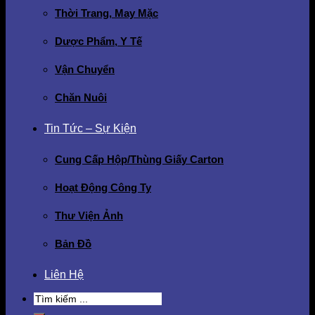
Thời Trang, May Mặc
Dược Phẩm, Y Tế
Vận Chuyển
Chăn Nuôi
Tin Tức – Sự Kiện
Cung Cấp Hộp/Thùng Giấy Carton
Hoạt Động Công Ty
Thư Viện Ảnh
Bản Đồ
Liên Hệ
Search
for: