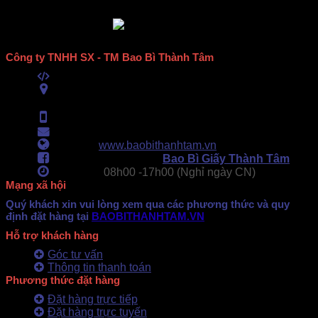
Công ty TNHH SX - TM Bao Bì Thành Tâm
Mã số thuế:
0313489420
ĐC:
E6/11B Ấp 58, Xã Vĩnh Lộc, TPHCM
(434 Thới Hòa, Vĩnh Lộc A, TPHCM)
Hotline:
0902.500.322
- 0283.765.8979
Email:
baobithanhtam@gmail.com
Webiste:
www.baobithanhtam.vn
Fanpage Facebook:
Bao Bì Giấy Thành Tâm
Làm việc:
08h00 -
17h00 (Nghỉ ngày CN)
Mạng xã hội
Quý khách xin vui lòng xem qua các phương thức và quy
định đặt hàng tại
BAOBITHANHTAM.VN
Hỗ trợ khách hàng
Góc tư vấn
Thông tin thanh toán
Phương thức đặt hàng
Đặt hàng trực tiếp
Đặt hàng trực tuyến