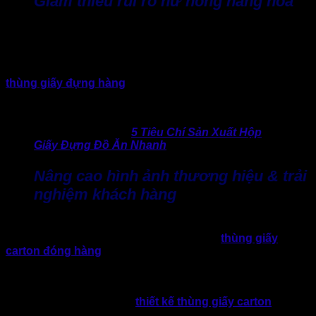
Giảm thiểu rủi ro hư hỏng hàng hóa
Thùng carton với kích thước vừa khít với sản phẩm sẽ giữ vị
trí hàng ổn định hơn trong quá trình bốc xếp, vận chuyển,
đặc biệt quan trọng với hàng xuất khẩu, hàng dễ vỡ, hoặc
hàng có giá trị cao. Tuy nhiên, nếu đặt thùng sai kích thước
thùng giấy đựng hàng
, tình trạng quá nhỏ dẫn tới ép hỏng
hoặc quá lớn dẫn tới xê dịch bên trong, đồng nghĩa chi phí
hàng hỏng sẽ tăng lên và ảnh hưởng tới uy tín thương hiệu.
>> Tìm hiểu thêm:
5 Tiêu Chí Sản Xuất Hộp
Giấy Đựng Đồ Ăn Nhanh
Nâng cao hình ảnh thương hiệu & trải
nghiệm khách hàng
Bao bì giấy không chỉ là vật chứa mà còn là một phần trải
nghiệm “mở hộp” của mọi khách hàng. Khi
thùng giấy
carton đóng hàng
được thiết kế đúng kích thước, in ấn logo
thương hiệu rõ nét, thiết kế ấn tượng. Điều này sẽ giúp
doanh nghiệp tạo ấn tượng tốt hơn. Trong bối cảnh thị
trường bao bì giấy đang chuyển mạnh hướng “xanh & bền
vững” và cá nhân hóa, thì
thiết kế thùng giấy carton
được
đặt riêng kích thước phù hợp sẽ là lợi thế cạnh tranh rất lớn.