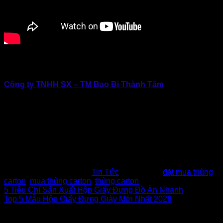
Hãy liên hệ Thành Tâm ngay, vì mỗi thùng carton đúng kích
thước là một bước tiến vững chắc cho doanh nghiệp!
Công ty TNHH SX – TM Bao Bì Thành Tâm
Địa chỉ: E6/11B Đường Thới Hòa (Đường Số 7 KCN
Vĩnh Lộc), Vĩnh Lộc, TP.Hồ Chí Minh
Hotline: 0902.500.322 | 0283.765.8979
Email: baobithanhtam@gmail.com
Website: www.baobithanhtam.vn |
www.thunggiaythanhtam.com
Fanpage: https://www.facebook.com/baobithanhtam.vn
This entry was posted in
Tin Tức
and tagged
đặt mua thùng
carton
,
mua thùng carton
,
thùng carton
.
5 Tiêu Chí Sản Xuất Hộp Giấy Đựng Đồ Ăn Nhanh
Top 5 Mẫu Hộp Giấy Đựng Giày Mới Nhất 2026
Để lại một bình luận