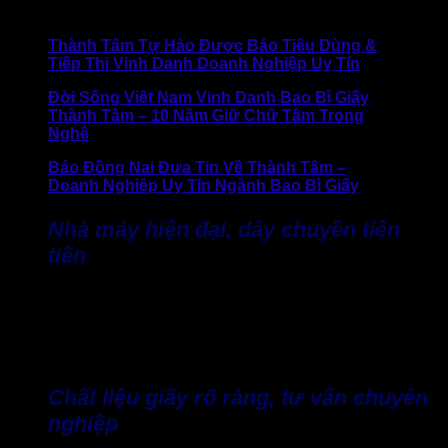
>> Báo chí nói gì về Thành Tâm:
Thành Tâm Tự Hào Được Báo Tiêu Dùng &
Tiếp Thị Vinh Danh Doanh Nghiệp Uy Tín
Đời Sống Việt Nam Vinh Danh Bao Bì Giấy
Thành Tâm – 10 Năm Giữ Chữ Tâm Trong
Nghề
Báo Đồng Nai Đưa Tin Về Thành Tâm –
Doanh Nghiệp Uy Tín Ngành Bao Bì Giấy
Nhà máy hiện đại, dây chuyền tiên
tiến
Thành Tâm sở hữu hệ thống sản xuất hiện đại, cung cấp
thùng carton 3, 5, 7 lớp, đáp ứng đa dạng nhu cầu vận
chuyển và chịu lực. Điều này giúp sản phẩm luôn an toàn, kể
cả khi xếp chồng nhiều lớp hoặc vận chuyển đường dài.
Chất liệu giấy rõ ràng, tư vấn chuyên
nghiệp