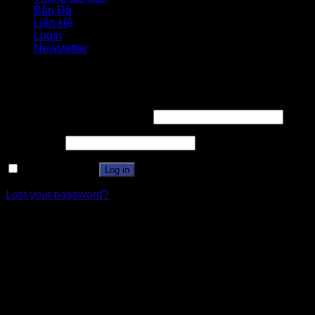
Bản Đồ
Liên Hệ
Login
Newsletter
Login
Username or email address
*
Password
*
Remember me
Log in
Lost your password?