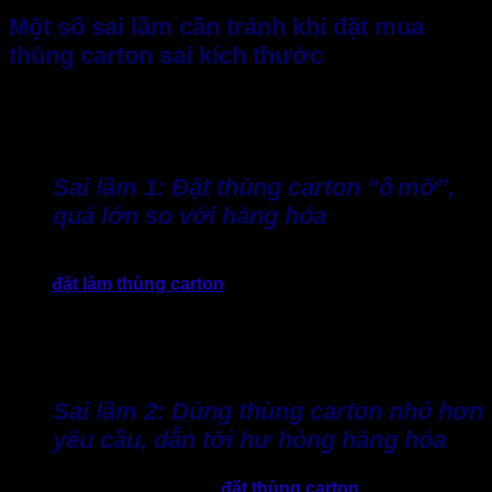
Một số sai lầm cần tránh khi đặt mua
thùng carton sai kích thước
Tất nhiên, trong vận hành có thể một số lúc doanh nghiệp sẽ
không tránh khỏi sai sót. Tuy nhiên, hãy tham khảo để hạn
chế thấp nhất các sai lầm có thể mắc phải.
Sai lầm 1: Đặt thùng carton “ô mỡ”,
quá lớn so với hàng hóa
Nhiều doanh nghiệp luôn quan điểm “ăn chắc mặc bền” khi
chọn
đặt làm thùng carton
lớn hơn nhiều so với kích thước
sản phẩm để phòng trừ rủi ro. Tuy nhiên, điều này lại “phản”
tác dụng và dẫn tới lãng phí giấy và nguyên liệu, tăng chi phí
vận chuyển, phải dùng thêm vật liệu chèn lót, tổng chi phí có
thểa cao hơn nhiều so với đặt đúng kích thước từ đầu.
Sai lầm 2: Dùng thùng carton nhỏ hơn
yêu cầu, dẫn tới hư hỏng hàng hóa
Ngược lại, chọn mua hoặc
đặt thùng carton
size nhỏ hơn