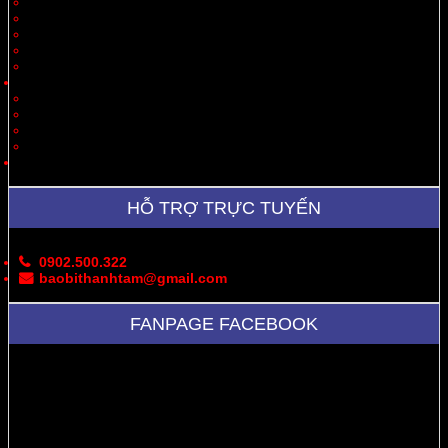
Quà Tặng
Thời Trang, May Mặc
Dược Phẩm, Y Tế
Vận Chuyển
Chăn Nuôi
Tin Tức – Sự Kiện
Cung Cấp Hộp/Thùng Giấy Carton
Hoạt Động Công Ty
Thư Viện Ảnh
Bản Đồ
Liên Hệ
HỖ TRỢ TRỰC TUYẾN
0902.500.322
baobithanhtam@gmail.com
FANPAGE FACEBOOK