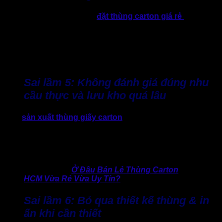
Chỉ chú trọng chọn đơn vị
đặt thùng carton giá rẻ
nhưng
cấu trúc thùng yếu, giấy mỏng, không phù hợp vận chuyển
lâu hoặc xuất khẩu sẽ dẫn tới chi phí hỏng hàng, phản hồi
xấu từ khách, hoặc phải chịu thêm chi phí bổ sung. Điều này
về lâu dài không tiết kiệm được mà còn gây ảnh hưởng đến
uy tín thương hiệu.
Sai lầm 5: Không đánh giá đúng nhu
cầu thực và lưu kho quá lâu
Việc
sản xuất thùng giấy carton
số lượng quá lớn mà
chưa có nhu cầu thực tại sẽ dẫn tới tồn kho, chi phí lưu kho
tăng, thậm chí thùng bị ẩm mốc hoặc hư hỏng do điều kiện
kho không phù hợp. Mặt khác, đặt quá muộn dẫn tới thiếu
thùng trong peak season, ảnh hưởng tới vận hành.
>> Tìm hiểu:
Ở Đâu Bán Lẻ Thùng Carton
HCM Vừa Rẻ Vừa Uy Tín?
Sai lầm 6: Bỏ qua thiết kế thùng & in
ấn khi cần thiết