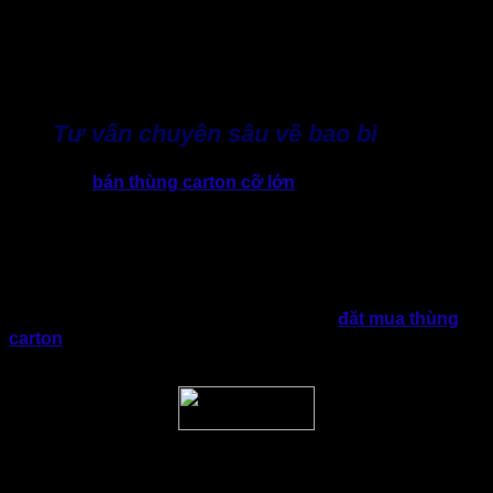
Dù doanh nghiệp ở TP.HCM hay các tỉnh lân cận, Thành
Tâm luôn đảm bảo giao hàng đúng hẹn, giúp doanh nghiệp
chủ động trong việc vận hành và kinh doanh. Đặc biệt, với
doanh nghiệp HCM, Thành Tâm còn hỗ trợ chính sách giao
hàng tận nơi, miễn phí vận chuyển trong khu vực 25 – 30Km.
Tư vấn chuyên sâu về bao bì
Không chỉ
bán thùng carton cỡ lớn
, vừa và nhỏ theo nhu
cầu mọi doanh nghiệp. Thành Tâm còn đồng hành cùng
doanh nghiệp để tối ưu bao bì giấy như một phần quan trọng
trong vận hành, logistics và phát triển thương hiệu.
Nhờ kết hợp kinh nghiệm lâu năm, nhà máy hiện đại và tư
vấn chuyên nghiệp, Thành Tâm đã trở thành lựa chọn đáng
tin cậy cho nhiều doanh nghiệp trong việc
đặt mua thùng
carton
vừa tiết kiệm chi phí, vừa đảm bảo chất lượng và giá
trị thương hiệu.