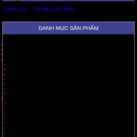
Trang Chủ
»
Tin Tức – Sự Kiện
»
Kinh Nghiệm Đặt Mua
Thùng Carton Chuẩn Kích Thước
DANH MỤC SẢN PHẨM
Trang Chủ
Giới Thiệu
Sản Phẩm
Cung Cấp Hộp Giấy, Thùng Giấy
Hộp Giấy
Thùng Carton 3 Lớp
Thùng Carton 5 Lớp
Thùng Carton 7 Lớp
Thùng Offset
Thùng Thiết Kế Theo Yêu Cầu
Vách Ngăn
Carton Theo Ngành Hàng
Nông Sản
Thực Phẩm
Xuất Khẩu
Tiêu Dùng
Mỹ Phẩm
Thủy Sản
Thiết Bị