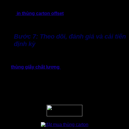
chuyển trong nước, không chú trọng trải nghiệm khách hàng
hãy chọn kiểu in Flexo giúp tiết kiệm chi phí. Ngược lại, hãy
đầu tư
in thùng carton offset
nếu doanh nghiệp muốn tạo
ấn tượng với khách hàng, gia tăng giá trị sản phẩm và
thương hiệu.
Bước 7: Theo dõi, đánh giá và cải tiến
định kỳ
Khi thùng carton đã được sử dụng, doanh nghiệp nên thu
thập phản hồi từ bộ phận vận hành kho, logistics để đánh
giá,
thùng giấy chất lượng
chưa? Có phù hợp hay không,
có bị hỏng hay không, có xếp chồng ổn không.
Từ những dữ liệu này sẽ giúp lần đặt tiếp theo điều chỉnh
kích thước, cấu trúc hoặc số lượng thùng cho phù hợp hơn.
Đây là quá trình cải tiến liên tục, giúp doanh nghiệp không
chỉ tiết kiệm chi phí mà còn nâng cao hiệu quả vận hành.