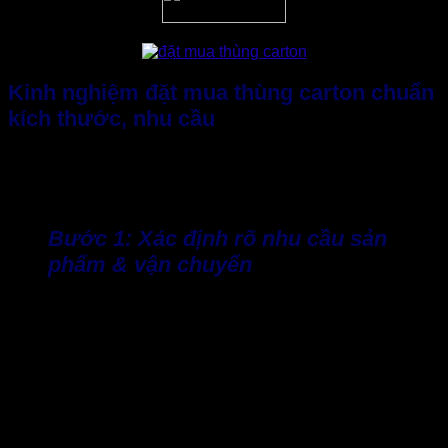
Kinh nghiệm đặt mua thùng carton chuẩn
kích thước, nhu cầu
Tất nhiên, để đặt mua thùng carton chuẩn kích thước và nhu
cầu sử dụng, doanh nghiệp cần lên kế hoạch ngay từ hôm
nay. Hãy tham khảo các bước được chia sẻ dưới đây.
Bước 1: Xác định rõ nhu cầu sản
phẩm & vận chuyển
Đầu tiên, doanh nghiệp cần đo chính xác kích thước hàng
hóa (dài × rộng × cao), trọng lượng và hình thức vận chuyển
(nội địa, quốc tế, e‑commerce hay xuất khẩu).
Tiếp đó, cần xác định điều kiện xếp chồng, pallet, container.
Nếu doanh nghiệp cần đặt nhiều thùng lên pallet thì mỗi
thùng nên có kích thước chuẩn để tận dụng chiều cao/vị trí
pallet.