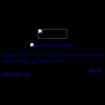
Có doanh nghiệp chú trọng tiết kiệm chi phí nên bỏ qua phần
thiết kế và in ấn thương hiệu. Điều này tuy nghĩ rằng sẽ tiết
kiệm trước mắt nhưng lại bỏ lỡ cơ hội tạo ấn tượng thương
hiệu. Ngược lại, in quá cao cấp mà không phù hợp nhu cầu
vận chuyển có thể gây lãng phí.
Thành Tâm – Cơ sở đặt mua thùng carton
chất lượng, giá tận xưởng
Khi doanh nghiệp cần
đặt mua thùng carton
uy tín,
Bao Bì
Giấy Thành Tâm
là đối tác đáng tin cậy. Với hơn 10 năm
kinh nghiệm và nhà máy sản xuất tận xưởng tại TP.HCM,
chuyên nhận sản xuất thùng carton theo kích thước yêu cầu
và số lượng lớn, đáp ứng nhu cầu đa dạng từ hàng nhẹ,
hàng trung bình đến các sản phẩm xuất khẩu. Nhờ đó,
doanh nghiệp vừa tiết kiệm chi phí vừa đảm bảo chất lượng
đóng gói, bảo vệ sản phẩm trong suốt quá trình vận chuyển.