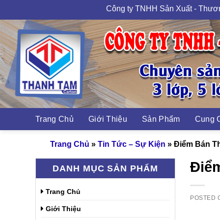
Skip
Công ty TNHH Sản Xuất - Thương Mại Bao Bì
to
content
Cung C
Trang Chủ
Giới Thiệu
Sản Phẩm
Trang Chủ
»
Tin Tức – Sự Kiện
»
Điểm Bán Th
Điể
DANH MỤC SẢN PHẨM
Trang Chủ
POSTED
Giới Thiệu