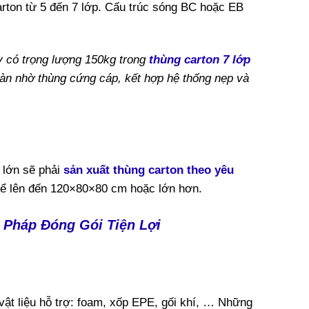
ton từ 5 đến 7 lớp. Cấu trúc sóng BC hoặc EB
 có trọng lượng 150kg trong
thùng carton 7 lớp
oàn nhờ thùng cứng cáp, kết hợp hệ thống nẹp và
n lớn sẽ phải
sản xuất thùng carton theo yêu
hể lên đến 120×80×80 cm hoặc lớn hơn.
 Pháp Đóng Gói Tiện Lợi
vật liệu hỗ trợ: foam, xốp EPE, gối khí, … Những