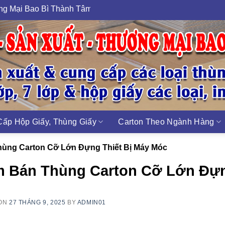
 Thành Tâm - MST 0313489420
ấp Hộp Giấy, Thùng Giấy
Carton Theo Ngành Hàng
ùng Carton Cỡ Lớn Đựng Thiết Bị Máy Móc
m Bán Thùng Carton Cỡ Lớn Đựn
 ON
27 THÁNG 9, 2025
BY
ADMIN01