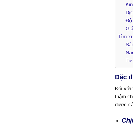
Ki
Dịc
Độ 
Giá
Tìm xư
Sản
Năn
Tư 
Đặc đ
Đối với
thậm ch
được cá
Chị