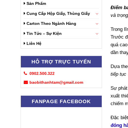
Sản Phẩm
Điểm bá
Cung Cấp Hộp Giấy, Thùng Giấy
và trọn
Carton Theo Ngành Hàng
Trong lĩ
Tin Tức – Sự Kiện
Trước đ
Liên Hệ
quá cao
dần thay
HỖ TRỢ TRỰC TUYẾN
Dựa the
0902.500.322
tiếp tục
baobithanhtam@gmail.com
Sự phát
xuất th
FANPAGE FACEBOOK
chiếm m
Đặc biệ
đóng h