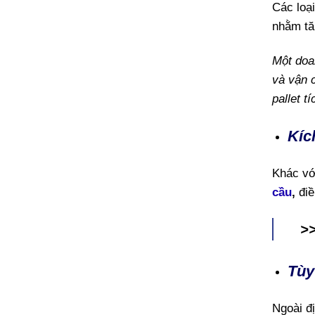
Các loạ
nhằm tă
Một doa
và vận 
pallet t
Kíc
Khác vớ
cầu
,
đi
>
Tùy
Ngoài đị