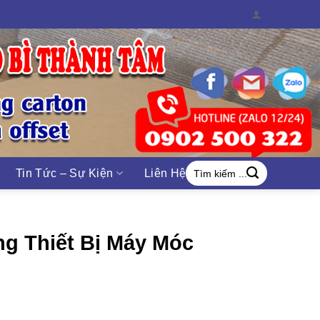
Search
Tin Tức – Sự Kiện
Liên Hệ
for:
g Thiết Bị Máy Móc