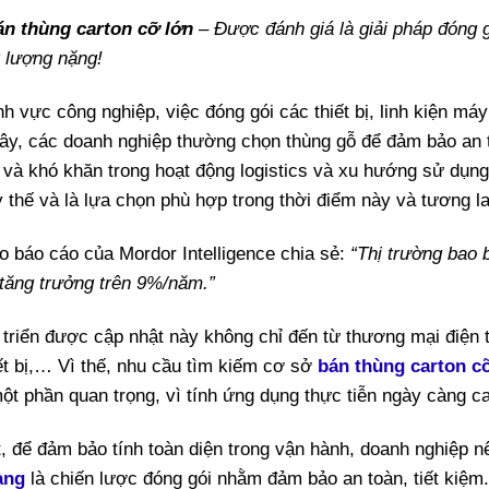
n thùng carton cỡ lớn
– Được đánh giá là giải pháp đóng g
g lượng nặng!
nh vực công nghiệp, việc đóng gói các thiết bị, linh kiện má
ây, các doanh nghiệp thường chọn thùng gỗ để đảm bảo an t
 và khó khăn trong hoạt động logistics và xu hướng sử dụng 
 thế và là lựa chọn phù hợp trong thời điểm này và tương la
o báo cáo của Mordor Intelligence chia sẻ:
“Thị trường bao 
 tăng trưởng trên 9%/năm.”
 triển được cập nhật này không chỉ đến từ thương mại điện 
iết bị,… Vì thế, nhu cầu tìm kiếm cơ sở
bán thùng carton c
ột phần quan trọng, vì tính ứng dụng thực tiễn ngày càng c
t, để đảm bảo tính toàn diện trong vận hành, doanh nghiệp 
àng
là chiến lược đóng gói nhằm đảm bảo an toàn, tiết kiệm