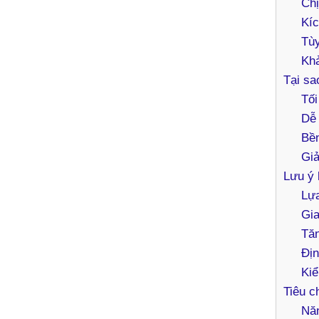
Chị
Kíc
Tùy
Khả
Tại sa
Tối
Dễ 
Bền
Giả
Lưu ý 
Lựa
Gia
Tăn
Địn
Kiể
Tiêu c
Năn