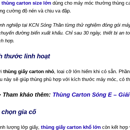
i
thùng carton size lớn
dùng cho máy móc thường thùng car
ng cường độ nén và chịu va đập.
nh nghiệp tại KCN Sóng Thần từng thử nghiệm đóng gói máy
chuyển đường biển xuất khẩu. Chỉ sau 30 ngày, thiết bị an t
ích hợp.
h thước linh hoạt
i
thùng giấy carton nhỏ
, loại cỡ lớn hiếm khi có sẵn. Phầ
ều này sẽ giúp thùng phù hợp với kích thước máy móc, có t
> Tham khảo thêm:
Thùng Carton Sóng E – Giải
 chọn gia cố
nh lượng lớp giấy,
thùng giấy carton khổ lớn
còn kết hợp 