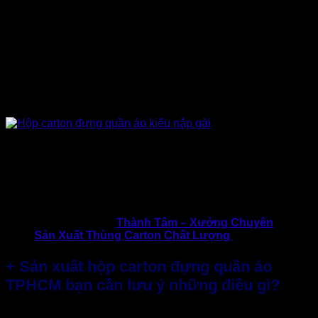
Chiếc hộp khá cứng cáp, dày dặn được làm từ giấy
carton 3 lớp… có thể bảo vệ vận chuyển tối ưu.
Chất liệu giấy thân thiện với môi trường, an toàn cho
sức khỏe người dùng,
Dùng chiếc hộp đóng gói quần áo rất sang trọng, làm
tăng giá trị bộ quần áo bên trong đáng kể.
Chiếc hộp đẹp, tinh tế khiến khách hàng vui, hạnh
phúc, cảm nhận được độ chu đáo từ doanh nghiệp của
bạn, họ sẽ quan lại ủng hộ khi có nhu cầu.
>> Tham khảo:
Thành Tâm – Xưởng Chuyên
Sản Xuất Thùng Carton Chất Lượng
+ Sản xuất hộp carton đựng quần áo
TPHCM bạn cần lưu ý những điều gì?
Sản xuất
hộp giấy đựng quần áo TPHCM
đúng xưởng Uy