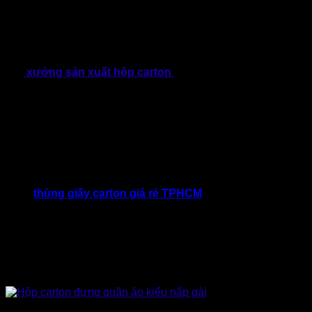
tín làm ra thành phẩm chất lượng sẽ giúp ích cho doanh
nghiệp bạn rất nhiều.
Bạn có thể tự lên mẫu thiết kế
hộp đựng quần áo kiểu
Nhật
, kiểu phương Tây hoặc cổ điển… rồi gửi file thiết kế
cho
xưởng sản xuất hộp carton
làm theo yêu cầu về số
lượng, kích thước, màu sắc, loại giấy, gia công sau in…
Chiếc
hộp đựng áo thun
hay
hộp đựng đồ vest…
đều có kích cỡ và chất liệu giấy phù hợp để đóng gói,
bạn cần tham khảo kinh nghiệm từ
công ty sản xuất
thùng giấy carton giá rẻ TPHCM
để có lựa chọn phù
hợp, tiết kiệm nhất.
Kích thước hộp carton đựng quần áo
phải chuẩn
xác, đúng kích cỡ quần áo chứa trong đó để tăng tính
thẩm mỹ khi đóng gói và bảo quản quần áo ngay thẳng
không bị xộc xệch, lệch ngăn xếp khi phải vận chuyển
đi xa.