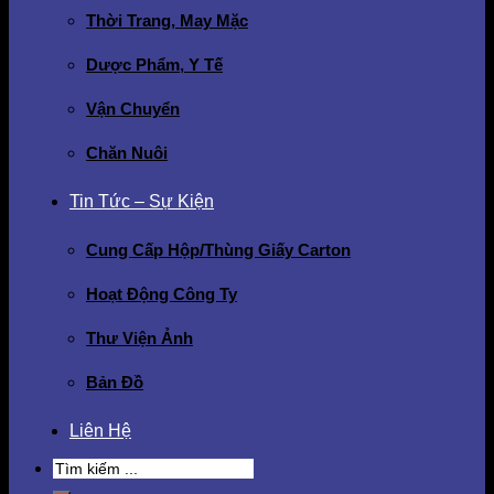
Thời Trang, May Mặc
Dược Phẩm, Y Tế
Vận Chuyển
Chăn Nuôi
Tin Tức – Sự Kiện
Cung Cấp Hộp/Thùng Giấy Carton
Hoạt Động Công Ty
Thư Viện Ảnh
Bản Đồ
Liên Hệ
Search
for: