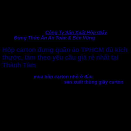
In ấn trên
hộp carton đựng quần áo
là khâu vô cùng quan
trọng không thế thiếu, giúp bạn tạo ấn tượng với khách
hàng, cũng có thể làm tăng doanh số và đáng quan tâm nhất
là khả năng PR thương hiệu, tạo độ nhận diện thương hiệu
sâu rộng, lâu bền mà tiết kiệm nhất.
>> Xem thêm:
Công Ty Sản Xuất Hộp Giấy
Đựng Thức Ăn An Toàn & Bền Vững
Hộp carton đựng quần áo TPHCM đủ kích
thước, làm theo yêu cầu giá rẻ nhất tại
Thành Tâm
Bạn muốn biết
mua hộp carton nhỏ ở đâu
?
Nhưng bạn chưa biết x
ưởng
sản xuất thùng giấy carton
nào uy tín?