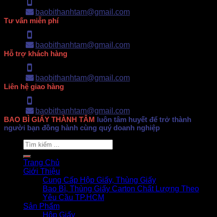
Hotline: 0902.500.322
baobithanhtam@gmail.com
Tư vấn miễn phí
Hotline: 0902.500.322
baobithanhtam@gmail.com
Hỗ trợ khách hàng
Hotline: 0902.500.322
baobithanhtam@gmail.com
Liên hệ giao hàng
Hotline: 0902.500.322
baobithanhtam@gmail.com
BAO BÌ GIẤY THÀNH TÂM
luôn tâm huyết để trở thành
người bạn đồng hành cùng quý doanh nghiệp
Search
for:
Trang Chủ
Giới Thiệu
Cung Cấp Hộp Giấy, Thùng Giấy
Bao Bì, Thùng Giấy Carton Chất Lượng Theo
Yêu Cầu TP.HCM
Sản Phẩm
Hộp Giấy