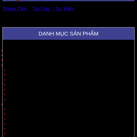
Trang Chủ
»
Tin Tức – Sự Kiện
»
Hộp carton đựng quần
áo kiểu nắp gài, tone nâu đen huyền thoại cá tính, đẳng
cấp
DANH MỤC SẢN PHẨM
Trang Chủ
Giới Thiệu
Sản Phẩm
Cung Cấp Hộp Giấy, Thùng Giấy
Hộp Giấy
Thùng Carton 3 Lớp
Thùng Carton 5 Lớp
Thùng Carton 7 Lớp
Thùng Offset
Thùng Thiết Kế Theo Yêu Cầu
Vách Ngăn
Carton Theo Ngành Hàng
Nông Sản
Thực Phẩm
Xuất Khẩu
Tiêu Dùng
Mỹ Phẩm
Thủy Sản