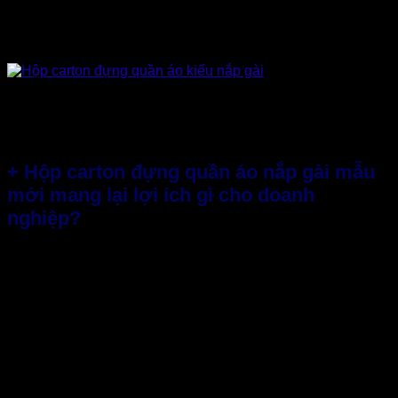
flexo rất khéo léo. Màu nền giấy chúng tôi giữ lại để phối với
màu đen con chữ tạo nên những điều độc đáo và cá tính
mạnh mẽ.
Đặc biệt, khi
thiết kế hộp đựng quần áo
Thành Tâm còn cố
ý phóng to tên thương hiệu, căng ra hết chiếc hộp để làm
tăng độ táo bạo, khác biệt.
+ Hộp carton đựng quần áo nắp gài mẫu
mới mang lại lợi ích gì cho doanh
nghiệp?
Thiết kế hộp đựng quần áo
mới đợt này vừa nhìn qua ai
cũng ưng ý, không chê bai điểm nào được nên chắc chắn nó
sẽ mang lại nhiều lợi ích kinh doanh cho doanh nghiệp.
Thiết kế hộp đẹp nổi bật, tinh tế, độc đáo rất riêng biệt…
dành cho các xu hướng thời trang hiện đại, khách hàng cá
tính phù hợp với xu hướng hiện nay. Thúc đẩy phần nào
doanh số tăng vọt và khẳng định với khách hàng về lối đi
mới, riêng biệt của doanh nghiệp.