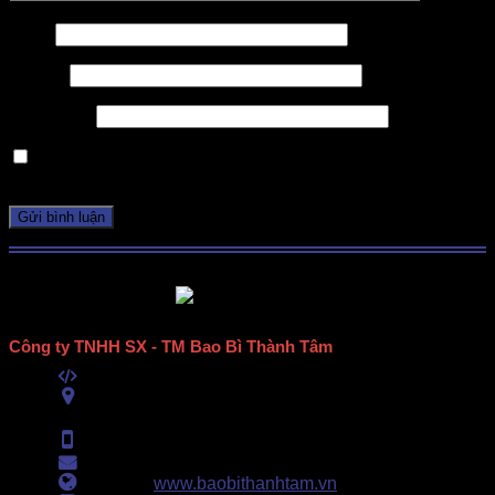
Tên
*
Email
*
Trang web
Lưu tên của tôi, email, và trang web trong trình duyệt này
cho lần bình luận kế tiếp của tôi.
Công ty TNHH SX - TM Bao Bì Thành Tâm
Mã số thuế:
0313489420
ĐC:
E6/11B Ấp 58, Xã Vĩnh Lộc, TPHCM
(434 Thới Hòa, Vĩnh Lộc A, TPHCM)
Hotline:
0902.500.322
- 0283.765.8979
Email:
baobithanhtam@gmail.com
Webiste:
www.baobithanhtam.vn