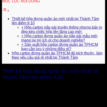
MỤC LỤC NỘI DUNG
Thiết kế hộp đựng quần áo mới nhất tại Thành Tâm
lên điểm 9,10
+ Hộp carton nắp gài truyền thống nhưng bản in
đẹp kéo chiếc hộp lên tầng cao mới
+ Hộp carton đựng quần áo nắp gài mẫu mới
mang lại lợi ích gì cho doanh nghiệp?
+ Sản xuất hộp carton đựng quần áo TPHCM
bạn cần lưu ý những điều gì?
Hộp carton đựng quần áo TPHCM đủ kích thước, làm
theo yêu cầu giá rẻ nhất tại Thành Tâm
Thiết kế hộp đựng quần áo mới nhất tại
Thành Tâm lên điểm 9,10
Thiết kế hộp đựng quần áo
mới nhất tại
Thành Tâm
lên
mẫu vô cùng xuất sắc, thiết kế mới rất đẳng cấp, sang trọng
và mang cá tính mạnh mẽ, đúng theo yêu cầu doanh nghiệp.