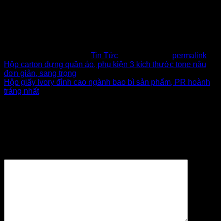
Hotline:
0902.500.322 | 0283.765.8979
Email:
baobithanhtam@gmail.com
Website:
www.baobithanhtam.vn |
www.thunggiaythanhtam.com
Fanpage:
https://www.facebook.com/baobithanhtam.vn
This entry was posted in
Tin Tức
. Bookmark the
permalink
.
Hộp carton đựng quần áo, phụ kiện 3 kích thước tone nâu
đơn giản, sang trọng
Hộp giấy Ivory đỉnh cao ngành bao bì sản phẩm, PR hoành
tráng nhất
Để lại một bình luận
Email của bạn sẽ không được hiển thị công khai.
Các
trường bắt buộc được đánh dấu
*
Bình luận
*