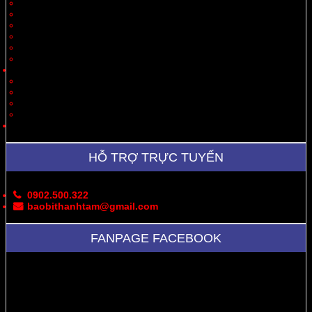
Thiết Bị
Quà Tặng
Thời Trang, May Mặc
Dược Phẩm, Y Tế
Vận Chuyển
Chăn Nuôi
Tin Tức – Sự Kiện
Cung Cấp Hộp/Thùng Giấy Carton
Hoạt Động Công Ty
Thư Viện Ảnh
Bản Đồ
Liên Hệ
HỖ TRỢ TRỰC TUYẾN
0902.500.322
baobithanhtam@gmail.com
FANPAGE FACEBOOK