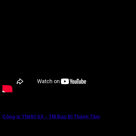
Liên hệ ngay hôm nay để nhận báo giá ưu đãi và tư vấn giải
pháp bao bì phù hợp nhất cho doanh nghiệp của riêng bạn!
Công ty TNHH SX – TM Bao Bì Thành Tâm
Địa chỉ:
E6/11B Đường Thới Hòa (Đường Số 7 KCN
Vĩnh Lộc), Vĩnh Lộc, TP.Hồ Chí Minh