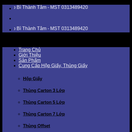
Skip
 Bì Thành Tâm - MST 0313489420
to
content
 Bì Thành Tâm - MST 0313489420
Trang Chủ
Giới Thiệu
Sản Phẩm
Cung Cấp Hộp Giấy, Thùng Giấy
Hộp Giấy
Thùng Carton 3 Lớp
Thùng Carton 5 Lớp
Thùng Carton 7 Lớp
Thùng Offset