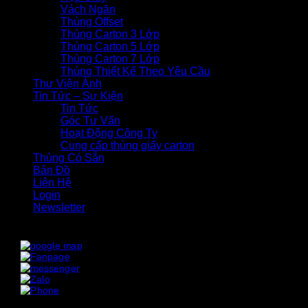
Vách Ngăn
Thùng Offset
Thùng Carton 3 Lớp
Thùng Carton 5 Lớp
Thùng Carton 7 Lớp
Thùng Thiết Kế Theo Yêu Cầu
Thư Viện Ảnh
Tin Tức – Sự Kiện
Tin Tức
Góc Tư Vấn
Hoạt Động Công Ty
Cung cấp thùng giấy carton
Thùng Có Sẵn
Bản Đồ
Liên Hệ
Login
Newsletter
x