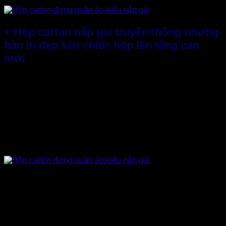
+ Hộp carton nắp gài truyền thống nhưng
bản in đẹp kéo chiếc hộp lên tầng cao
mới
Thiết kế hộp đựng quần áo
đợt này
Thành Tâm
vẫn dùng
kiểu nắp gài truyền thống. Tuy nhiên, khi cầm thành phẩm
trên tay bạn không thể nào chê đi đâu được. Vì chiếc hộp
quá đẹp, nó không lộng lẫy về màu sắc nhưng đổi lại về font
chữ và tầm cỡ phối màu cá tính nâu đen đã thay đổi diện
màu hoàn toàn.
Những gì chúng ta thấy được là 1 chiếc hộp mới mẻ hoàn
toàn, 1 thiết kế vô cùng mạnh mẽ, rất cá tính… đúng chất là
theo lối đi riêng của thương hiệu.
Từng đường nét logo, tên thương hiệu được khắc họa chi
tiết với font chữ đậm, hiện đại… được in bằng công nghệ