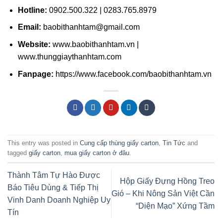
Hotline:
0902.500.322 | 0283.765.8979
Email:
baobithanhtam@gmail.com
Website:
www.baobithanhtam.vn |
www.thunggiaythanhtam.com
Fanpage:
https://www.facebook.com/baobithanhtam.vn
This entry was posted in
Cung cấp thùng giấy carton
,
Tin Tức
and
tagged
giấy carton
,
mua giấy carton ở đâu
.
Thành Tâm Tự Hào Được
Hộp Giấy Đựng Hồng Treo
Báo Tiêu Dùng & Tiếp Thị
Gió – Khi Nông Sản Việt Cần
Vinh Danh Doanh Nghiệp Uy
“Diện Mạo” Xứng Tầm
Tín