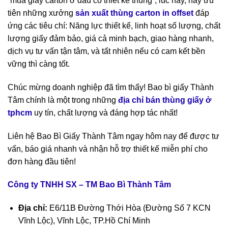
“mua giấy carton ở đâu có thiết kế thùng”, lúc này, hãy ưu
tiên những xưởng
sản xuất thùng carton in offset
đáp
ứng các tiêu chí: Năng lực thiết kế, linh hoạt số lượng, chất
lượng giấy đảm bảo, giá cả minh bạch, giao hàng nhanh,
dịch vụ tư vấn tận tâm, và tất nhiên nếu có cam kết bền
vững thì càng tốt.
Chúc mừng doanh nghiệp đã tìm thấy! Bao bì giấy Thành
Tâm chính là một trong những
địa chỉ bán thùng giấy ở
tphcm
uy tín, chất lượng và đáng hợp tác nhất!
Liên hệ Bao Bì Giấy Thành Tâm ngay hôm nay để được tư
vấn, báo giá nhanh và nhận hỗ trợ thiết kế miễn phí cho
đơn hàng đầu tiên!
Công ty TNHH SX – TM Bao Bì Thành Tâm
Địa chỉ:
E6/11B Đường Thới Hòa (Đường Số 7 KCN
Vĩnh Lộc), Vĩnh Lộc, TP.Hồ Chí Minh