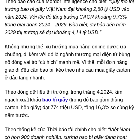
Theo báo cáo của Mordor Intelligence cho biết:
“Quy mô thị
trường bao bì giấy Việt Nam đạt khoảng 2,60 tỷ USD vào
năm 2024. Với tốc độ tăng trưởng CAGR khoảng 9,73%
trong giai đoạn 2024 – 2029. Đặc biệt, dự báo đến năm
2029 thị trường sẽ đạt khoảng 4,14 tỷ USD.”
Không những thế, xu hướng mua hàng online được ưa
chuộng, đi kèm với đó là ngành thương mại điện tử bùng
nổ đóng vai trò “cú hích” mạnh mẽ. Vì thế, mỗi đơn hàng
giao đi đều cần bao bì, kéo theo nhu cầu mua giấy carton
ở đâu tăng nhanh.
Theo dòng dữ liệu thị trường, trong tháng 4.2024, kim
ngạch xuất khẩu
bao bì giấy
(trong đó bao gồm thùng
carton, hộp giấy) đạt 774 triệu USD, tăng 16,3% so cùng kỳ
năm trước.
Theo thống kê của Thời báo tài chính cho biết:
“Việt Nam
có hơn 900 doanh nghiệp, xưởng bao bì giấy đang hoạt