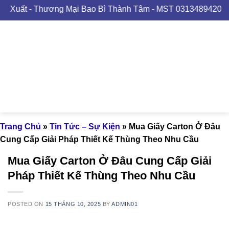
Skip
Thương Mại Bao Bì Thành Tâm - MST 0313489420
to
content
Trang Chủ
»
Tin Tức – Sự Kiện
»
Mua Giấy Carton Ở Đâu
Cung Cấp Giải Pháp Thiết Kế Thùng Theo Nhu Cầu
Mua Giấy Carton Ở Đâu Cung Cấp Giải
Pháp Thiết Kế Thùng Theo Nhu Cầu
POSTED ON
15 THÁNG 10, 2025
BY
ADMIN01