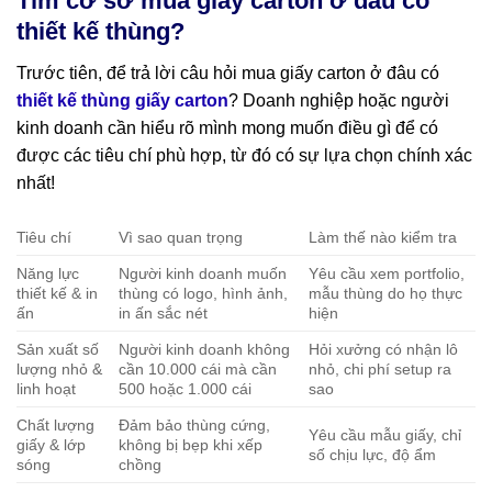
Tìm cơ sở mua giấy carton ở đâu có
thiết kế thùng?
Trước tiên, để trả lời câu hỏi mua giấy carton ở đâu có
thiết kế thùng giấy carton
? Doanh nghiệp hoặc người
kinh doanh cần hiểu rõ mình mong muốn điều gì để có
được các tiêu chí phù hợp, từ đó có sự lựa chọn chính xác
nhất!
Tiêu chí
Vì sao quan trọng
Làm thế nào kiểm tra
Năng lực
Người kinh doanh muốn
Yêu cầu xem portfolio,
thiết kế & in
thùng có logo, hình ảnh,
mẫu thùng do họ thực
ấn
in ấn sắc nét
hiện
Sản xuất số
Người kinh doanh không
Hỏi xưởng có nhận lô
lượng nhỏ &
cần 10.000 cái mà cần
nhỏ, chi phí setup ra
linh hoạt
500 hoặc 1.000 cái
sao
Chất lượng
Đảm bảo thùng cứng,
Yêu cầu mẫu giấy, chỉ
giấy & lớp
không bị bẹp khi xếp
số chịu lực, độ ẩm
sóng
chồng