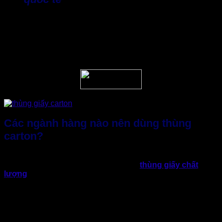
Thương mại điện tử và xuất khẩu phát triển mạnh mẽ trong
và ngoài nước khi kinh tế trong thời kỳ mở cửa và hội nhập.
Doanh nghiệp lựa chọn nhà máy sản xuất thùng carton sẽ
giúp tối ưu hóa đóng gói, vận chuyển xuyên biên giới hiệu
quả.
Các ngành hàng nào nên dùng thùng
carton?
Sự thật không phải ngành hàng hoặc sản phẩm nào cũng
cần thay đổi và bắt buộc phải sử dụng
thùng giấy chất
lượng
. Song, một số ngành hàng dưới đây nên xem xét và
ưu tiên hơn, từ đó có kế hoạch tìm kiếm nhà máy sản xuất
thùng carton phù hợp. Cụ thể:
Thương mại điện tử & Logistics:
Hàng hóa được
vận chuyển liên tục với số lượng lớn, cần bao bì chắc