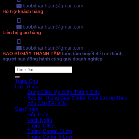
Hotline: 0902.500.322
baobithanhtam@gmail.com
Hỗ trợ khách hàng
Hotline: 0902.500.322
baobithanhtam@gmail.com
Liên hệ giao hàng
Hotline: 0902.500.322
baobithanhtam@gmail.com
BAO BÌ GIẤY THÀNH TÂM
luôn tâm huyết để trở thành
người bạn đồng hành cùng quý doanh nghiệp
Search
for:
Trang Chủ
Giới Thiệu
Cung Cấp Hộp Giấy, Thùng Giấy
Bao Bì, Thùng Giấy Carton Chất Lượng Theo
Yêu Cầu TP.HCM
Sản Phẩm
Hộp Giấy
Vách Ngăn
Thùng Offset
Thùng Carton 3 Lớp
Thùng Carton 5 Lớp