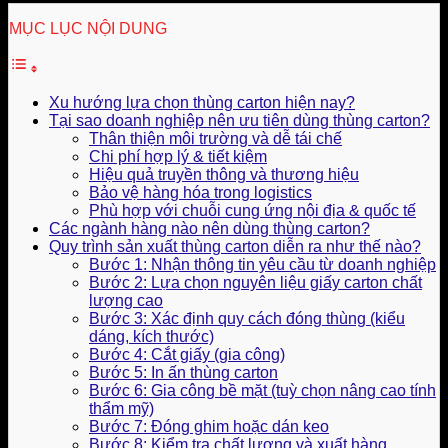
MỤC LỤC NỘI DUNG
Xu hướng lựa chọn thùng carton hiện nay?
Tại sao doanh nghiệp nên ưu tiên dùng thùng carton?
Thân thiện môi trường và dễ tái chế
Chi phí hợp lý & tiết kiệm
Hiệu quả truyền thông và thương hiệu
Bảo vệ hàng hóa trong logistics
Phù hợp với chuỗi cung ứng nội địa & quốc tế
Các ngành hàng nào nên dùng thùng carton?
Quy trình sản xuất thùng carton diễn ra như thế nào?
Bước 1: Nhận thông tin yêu cầu từ doanh nghiệp
Bước 2: Lựa chọn nguyên liệu giấy carton chất
lượng cao
Bước 3: Xác định quy cách đóng thùng (kiểu
dáng, kích thước)
Bước 4: Cắt giấy (gia công)
Bước 5: In ấn thùng carton
Bước 6: Gia công bề mặt (tuỳ chọn nâng cao tính
thẩm mỹ)
Bước 7: Đóng ghim hoặc dán keo
Bước 8: Kiểm tra chất lượng và xuất hàng