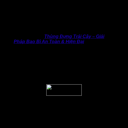
nhận.
Dịch vụ tư vấn tận tâm
: Hỗ trợ doanh nghiệp lựa
chọn giải pháp đóng gói tối ưu, cân đối giữa chi phí,
bảo vệ sản phẩm và quảng bá thương hiệu với mức
giá thùng giấy carton
cạnh tranh nhất thị trường, cam
kết tận xưởng.
>> Xem ngay:
Thùng Đựng Trái Cây – Giải
Pháp Bao Bì An Toàn & Hiện Đại
Trong bối cảnh thương mại điện tử, xuất khẩu và tiêu dùng
nội địa đều đang tăng trưởng mạnh, nhu cầu sử dụng thùng
carton ngày càng cao và đa dạng. Doanh nghiệp không chỉ
cần một giải pháp đóng gói an toàn, mà còn cần một đối tác
sản xuất uy tín có thể đồng hành trong suốt quá trình vận
hành.