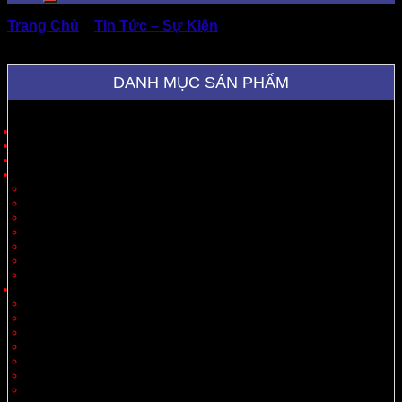
Trang Chủ
»
Tin Tức – Sự Kiện
»
Chọn Nhà Máy Sản
Xuất Thùng Carton Uy Tín & Giá Tốt
DANH MỤC SẢN PHẨM
Trang Chủ
Giới Thiệu
Sản Phẩm
Cung Cấp Hộp Giấy, Thùng Giấy
Hộp Giấy
Thùng Carton 3 Lớp
Thùng Carton 5 Lớp
Thùng Carton 7 Lớp
Thùng Offset
Thùng Thiết Kế Theo Yêu Cầu
Vách Ngăn
Carton Theo Ngành Hàng
Nông Sản
Thực Phẩm
Xuất Khẩu
Tiêu Dùng
Mỹ Phẩm
Thủy Sản
Thiết Bị