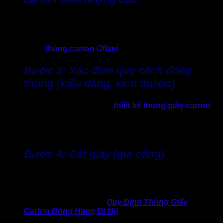
Tiếp đến, doanh nghiệp và
xưởng sản xuất thùng carton
cần thống nhất định lượng (g/m²), số lớp, loại sóng giấy phù
hợp. Ví dụ: thùng 3-7 lớp, sóng A/B/C tùy bảo vệ hay in ấn
Flexo hoặc
thùng carton Offset
,…
Bước 3: Xác định quy cách đóng
thùng (kiểu dáng, kích thước)
Chọn kiểu thùng/hộp giấy theo
thiết kế thùng giấy carton
mình muốn, ví dụ loại A1, nắp chồm, nắp rời, nắp gài khóa
đáy,… dựa theo trọng lượng, kích thước, và tính năng bảo vệ
sản phẩm,…
Bước 4: Cắt giấy (gia công)
Dùng máy cắt CNC với độ sai lệch rất nhỏ (±0,5mm–±1mm),
đảm bảo đường cắt vuông góc, sắc nét, giảm phế liệu,…
>> Thông tin hữu ích:
Quy Định Thùng Giấy
Carton Đóng Hàng Đi Mỹ