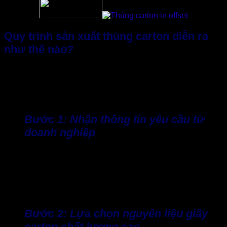
Quy trình sản xuất thùng carton diễn ra
như thế nào?
Tại các nhà máy sản xuất thùng carton, quy trình sẽ diễn ra
gồm nhiều bước khác nhau. Sau đây là một số quy trình cơ
bản thường thấy tại các đơn vị cung cấp carton mà doanh
nghiệp nên nắm bắt trước nhằm có sự chuẩn bị phù hợp.
Bước 1: Nhận thông tin yêu cầu từ
doanh nghiệp
Đầu tiên, nhà máy sản xuất thùng carton sẽ tiếp nhận yêu
cầu đặt hàng từ phía doanh nghiệp. Tại đây, doanh nghiệp
sẽ cung cấp cho xưởng những thông tin mà mình muốn.
Trong đó bao gồm số lượng, kích thước, loại thùng, sản
phẩm sử dụng, giá thành cân nhắc (nếu có), yêu cầu in ấn,…
Bước 2: Lựa chọn nguyên liệu giấy
carton chất lượng cao