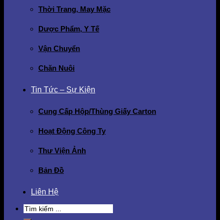
Thời Trang, May Mặc
Dược Phẩm, Y Tế
Vận Chuyển
Chăn Nuôi
Tin Tức – Sự Kiện
Cung Cấp Hộp/Thùng Giấy Carton
Hoạt Động Công Ty
Thư Viện Ảnh
Bản Đồ
Liên Hệ
Search
for: