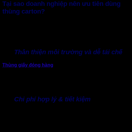
Tại sao doanh nghiệp nên ưu tiên dùng
thùng carton?
Nếu doanh nghiệp là người quan tâm đến tình hình thị
trường, dễ dàng biết rằng các sản phẩm bao bì nhựa đang
dần được thay thế bằng bao bì giấy. Vậy lý do tại sao carton
lại trở thành lựa chọn ưu tiên hàng đầu, có lẽ:
Thân thiện môi trường và dễ tái chế
Thùng giấy đóng hàng
được ưu tiên hơn nhựa. Bởi lẽ
nguyên liệu giấy có thể tái chế lên đến 99%. Yếu tố này cực
kỳ đúng thời điểm và phù hợp xu hướng xanh. Ngoài ra, còn
giúp doanh nghiệp “cộng điểm” với khách hàng, nhờ đó
nâng cao hình ảnh thương hiệu.
Chi phí hợp lý & tiết kiệm
Với thiết kế đa dạng nhiều lớp sóng và định lượng khác
nhau từ thùng carton 3 lớp, carton 5 lớp và 7 lớp. Doanh
nghiệp dễ dàng lựa chọn việc sản xuất loại phù hợp với sản
phẩm và ngành hàng, vừa bảo vệ hàng hóa, vừa kiểm soát