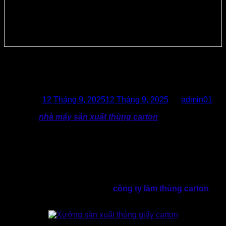
Chọn Nhà Máy Sản Xuất Thùng
Carton Uy Tín & Giá Tốt
Posted on
12 Tháng 9, 2025
12 Tháng 9, 2025
by
admin01
Tìm kiếm
nhà máy sản xuất thùng carton
uy tín với mức
giá tốt đang là kiến nhiều doanh nghiệp cảm thấy “đau đầu”.
Bởi lẽ thị trường có quá nhiều đơn vị cung cấp, vậy đâu là
xưởng uy tín và mức giá phù hợp với chi phí doanh nghiệp
có thể đầu tư.
Bài viết này cung cấp cho doanh nghiệp góc nhìn toàn diện
từ xu hướng thị trường đến quy trình sản xuất và đặt hàng
hiệu quả tại Thành Tâm – Một
công ty làm thùng carton
chất lượng, giá tốt & uy tín tại TP.HCM.