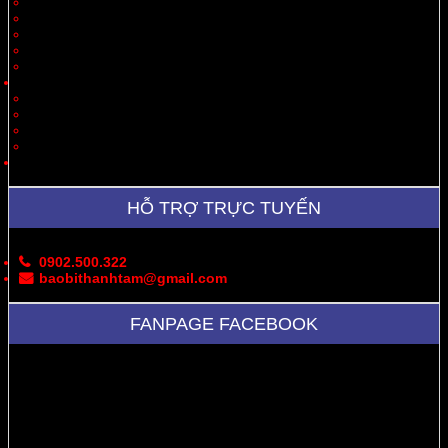
Quà Tặng
Thời Trang, May Mặc
Dược Phẩm, Y Tế
Vận Chuyển
Chăn Nuôi
Tin Tức – Sự Kiện
Cung Cấp Hộp/Thùng Giấy Carton
Hoạt Động Công Ty
Thư Viện Ảnh
Bản Đồ
Liên Hệ
HỖ TRỢ TRỰC TUYẾN
0902.500.322
baobithanhtam@gmail.com
FANPAGE FACEBOOK