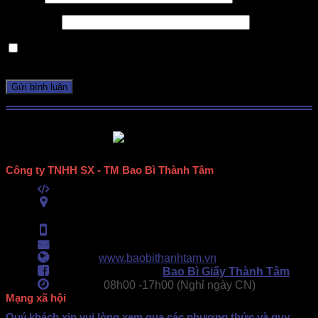
Trang web
Lưu tên của tôi, email, và trang web trong trình duyệt này
cho lần bình luận kế tiếp của tôi.
Công ty TNHH SX - TM Bao Bì Thành Tâm
Mã số thuế:
0313489420
ĐC:
E6/11B Ấp 58, Xã Vĩnh Lộc, TPHCM
(434 Thới Hòa, Vĩnh Lộc A, TPHCM)
Hotline:
0902.500.322
- 0283.765.8979
Email:
baobithanhtam@gmail.com
Webiste:
www.baobithanhtam.vn
Fanpage Facebook:
Bao Bì Giấy Thành Tâm
Làm việc:
08h00 -
17h00 (Nghỉ ngày CN)
Mạng xã hội
Quý khách xin vui lòng xem qua các phương thức và quy