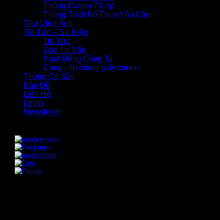
Thùng Carton 7 Lớp
Thùng Thiết Kế Theo Yêu Cầu
Thư Viện Ảnh
Tin Tức – Sự Kiện
Tin Tức
Góc Tư Vấn
Hoạt Động Công Ty
Cung cấp thùng giấy carton
Thùng Có Sẵn
Bản Đồ
Liên Hệ
Login
Newsletter
x
x
Login