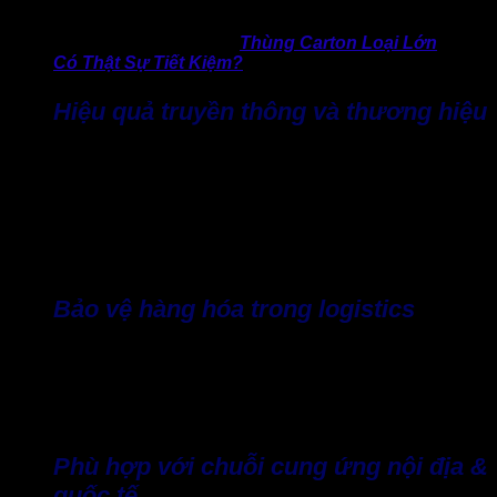
chi phí.
>> Không thể bỏ qua:
Thùng Carton Loại Lớn
Có Thật Sự Tiết Kiệm?
Hiệu quả truyền thông và thương hiệu
Thùng giấy carton đóng vai trò như công cụ marketing cực
kỳ hiệu quả, bởi thùng giấy sẽ được giao đến tận tay khách
hàng. Đặc biệt, nếu được “chăm chút” kỹ lưỡng như in ấn
thông tin thương hiệu, logo, sản phẩm, hình ảnh và màu sắc
đa dạng,… chắc chắn doanh nghiệp sẽ để lại ấn tượng trong
mắt khách hàng, từ đó nâng cao hình ảnh thương hiệu hơn.
Bảo vệ hàng hóa trong logistics
Các loại sóng A, B, C… được thiết kế thông minh và cực kỳ
hiệu quả, giúp tăng cường khả năng chống va đập, đảm bảo
an toàn khi vận chuyển. Đặc biệt cần thiết đối với đơn hàng
vận chuyển xa, hàng hóa xuất khẩu.
Phù hợp với chuỗi cung ứng nội địa &
quốc tế