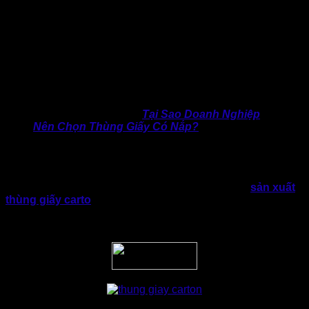
đang phát triển với doanh số trên 5 sàn lớn tăng gần 55%
nửa đầu năm so với cùng kỳ năm trước. Và dự báo đến 2030
thương mại điện tử đạt 60 tỷ USD”.
Với những số liệu trên, doanh nghiệp dễ dàng nhận thấy nhu
cầu sử dụng thùng giấy carton ngày càng gia tăng. Đặc biệt
từ các ngành có tỷ lệ phát triển mạnh và nhanh như hiện nay.
Điển hình là thương mại điện tử, chuyển phát, xuất khẩu,…
>> Tham khảo thêm:
Tại Sao Doanh Nghiệp
Nên Chọn Thùng Giấy Có Nắp?
Vì thế, nhằm đảm bảo chất lượng bao bì và khả năng bảo vệ
sản xuất trong vận chuyển. Đặc biệt tối ưu quy trình vận
hành và chi phí, hợp tác với nhà máy sản xuất thùng carton
là điều doanh nghiệp cần phải làm. Tại các cơ sở
sản xuất
thùng giấy carto
n
giúp doanh nghiệp yên tâm về chất
lượng vì họ luôn đáp ứng nhu cầu đa dạng và tăng trưởng
bền vững.