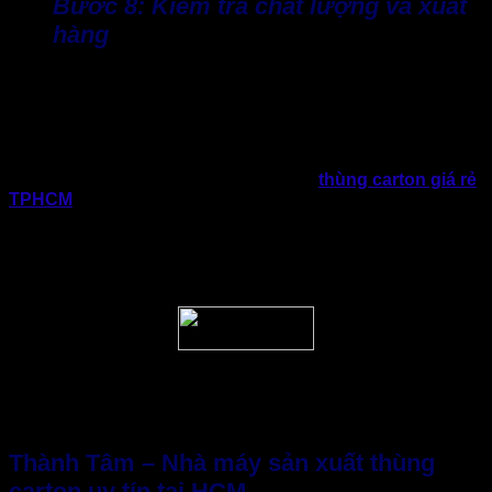
Bước 8: Kiểm tra chất lượng và xuất
hàng
Sau khi sản xuất, đội ngũ QC tại các nhà máy sản xuất thùng
carton sẽ tiến hành kiểm tra chất lượng sản phẩm. Bao gồm
kích thước, độ sắc nét, thiết kế in ấn. Sau đó tiến hành đóng
gói xếp kho và giao vận đến khách hàng.
Điều đặc biệt, một số nhà máy sản xuất
thùng carton giá rẻ
TPHCM
và uy tín như Bao Bì Giấy Thành Tâm trước khi gia
công số lượng lớn hàng loạt sẽ làm mẫu (sample) và để điều
chỉnh thiết kế và chất lượng phù hợp với khách hàng. Điều
này tuy nhỏ, nhưng khá quan trọng vì hạn chế sai sót, đúng
mong muốn của doanh nghiệp và tiết kiệm chi phí hiệu quả.
Thành Tâm – Nhà máy sản xuất thùng
carton uy tín tại HCM