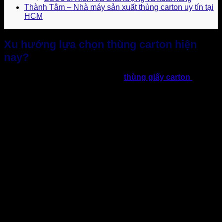
Thành Tâm – Nhà máy sản xuất thùng carton uy tín tại
HCM
Xu hướng lựa chọn thùng carton hiện
nay?
Thị trường bao bì giấy, đặc biệt là
thùng giấy carton
trong
những năm trở lại đây cực kỳ phát triển. Đặc biệt là các loại
thùng carton đa dạng, chiếm phần lớn giá trị sử dụng và
được đánh giá có tiềm năng tăng trưởng mạnh mẽ. Cùng
cập nhật một số dữ liệu thị trường:
Theo Mordor Intelligence cho biết:
“Quy mô ngành bao bì
giấy Việt Nam ước đạt 2,6 tỷ USD vào năm 2024 và dự kiến
đạt 4,14 tỷ USD vào năm 2029. Tốc độ tăng trưởng kép hàng
năm (CAGR) khoảng 9,7%”.
Cùng với báo cáo của FiinGroup cho thấy:
“Thị trường thùng
carton tăng trưởng ~10%/năm, quy mô từ 1,5 tỷ USD năm
trước có thể đạt gần 2 tỷ USD vào 2026. Nhờ thương mại
điện tử, xuất khẩu mạnh và tiêu dùng nội địa tăng mạnh”.
Ngoài ra, số liệu Vinapaco cho biết:
“Thương mại điện tử