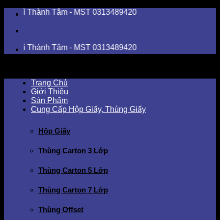
Skip
 Thành Tâm - MST 0313489420
to
content
 Thành Tâm - MST 0313489420
Trang Chủ
Giới Thiệu
Sản Phẩm
Cung Cấp Hộp Giấy, Thùng Giấy
Hộp Giấy
Thùng Carton 3 Lớp
Thùng Carton 5 Lớp
Thùng Carton 7 Lớp
Thùng Offset