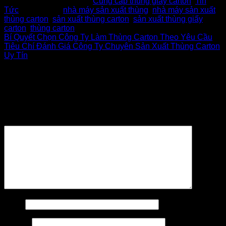
This entry was posted in
Cung cấp thùng giấy carton
,
Tin
Tức
and tagged
nhà máy sản xuất thùng
,
nhà máy sản xuất
thùng carton
,
sản xuất thùng carton
,
sản xuất thùng giấy
carton
,
thùng carton
.
Bí Quyết Chọn Công Ty Làm Thùng Carton Theo Yêu Cầu
Tiêu Chí Đánh Giá Công Ty Chuyên Sản Xuất Thùng Carton
Uy Tín
Để lại một bình luận
Email của bạn sẽ không được hiển thị công khai.
Các
trường bắt buộc được đánh dấu
*
Bình luận
*
Tên
*
Email
*