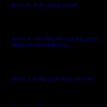
Bước 5: In ấn thùng carton
In thương hiệu, logo, thông tin sản phẩm. Có thể in kỹ thuật
số, offset, flexo… tùy số lượng và chi tiết yêu cầu. Đây cũng
là công cụ tiếp thị hiệu quả mà mọi doanh nghiệp đều nên
đầu tư.
Bước 6: Gia công bề mặt (tuỳ chọn
nâng cao tính thẩm mỹ)
Tại đây, nhà máy sản xuất thùng carton sẽ tiến hành các
công đoạn theo yêu cầu khách hàng, điển hình như phủ
bóng, cán mờ, chống thấm nhằm tăng độ sang trọng và bảo
vệ bề mặt thùng (nếu khách hàng yêu cầu).
Bước 7: Đóng ghim hoặc dán keo
Tùy theo độ chắc cần thiết, thùng có thể được ghim kết hợp
keo cho độ bền cao, hoặc chỉ dùng keo để tối ưu chi phí, đáp
ứng nhu cầu và mong muốn của từng doanh nghiệp.