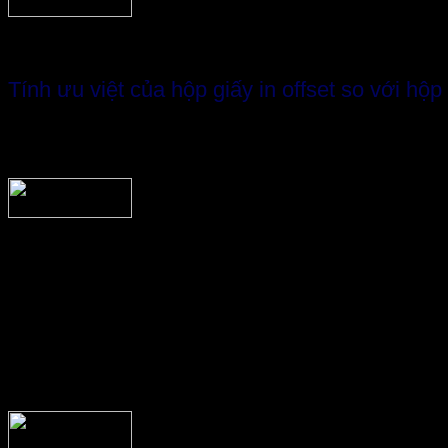
Tính ưu việt của hộp giấy in offset so với hộp
In offset là kỹ thuật in hiện đại, với nhiều công đoạn và đ
trên các tấm offset này sẽ được ép lên giấy in. Khi in thạ
Với các công đoạn phức tạp trong cả quy trình, kỹ thuật 
+ Hộp giấy in offset có chất lượng hình ảnh cao, sắc
+ In offset sẽ tránh được tình trạng bị lem mực in ra
+ Các dòng thông tin về sản phẩm trên hộp giấy in of
dàng nắm bắt các thông tin về sản phẩm hơn.