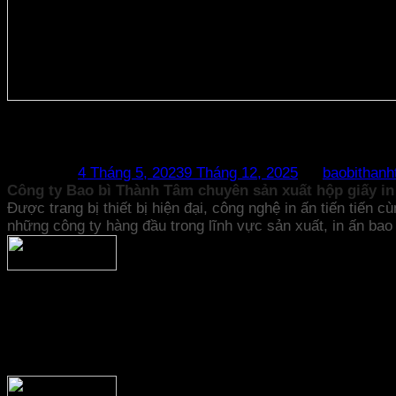
Cung cấp hộp giấy IN Offset sang trọ
Posted on
4 Tháng 5, 2023
9 Tháng 12, 2025
by
baobithan
Công ty Bao bì Thành Tâm chuyên sản xuất hộp giấy in
Được trang bị thiết bị hiện đại, công nghệ in ấn tiến tiến 
những công ty hàng đầu trong lĩnh vực sản xuất, in ấn bao 
Chúng tôi cung cấp sản phẩm bao bì phục vụ nhu cầu tro
ngăn giấy. Mỗi loại sản phẩm có nhiều kiểu dáng, kích cỡ đ
cho ra sản phẩm bao bì với hình ảnh màu sắc sống động, 