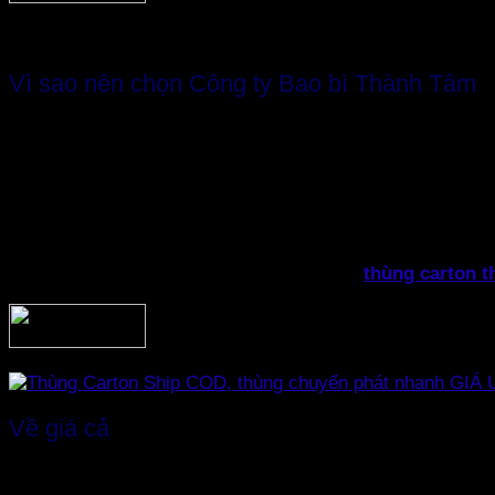
Vì sao nên chọn Công ty Bao bì Thành Tâm
Công ty Bao bì Thành Tâm đã có kinh nghiệm nhiều năm trê
Công ty chúng tôi luôn áp dụng công nghệ tiên tiến để ch
Sản phẩm hộp giấy in offset của chúng tôi luôn có chất lượ
Sản phẩm của chúng tôi rất đa dạng với hàng trăm mẫu th
hoàn toàn có thể đưa ra yêu cầu riêng cho
thùng carton t
Về giá cả
Với kỹ thuật in phức tạp, hộp giấy in offset luôn có giá 