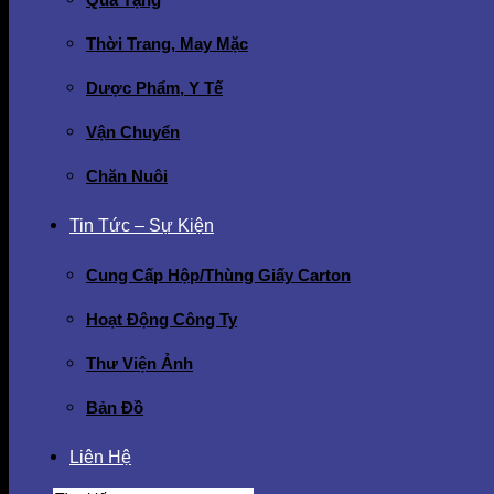
Thời Trang, May Mặc
Dược Phẩm, Y Tế
Vận Chuyển
Chăn Nuôi
Tin Tức – Sự Kiện
Cung Cấp Hộp/Thùng Giấy Carton
Hoạt Động Công Ty
Thư Viện Ảnh
Bản Đồ
Liên Hệ