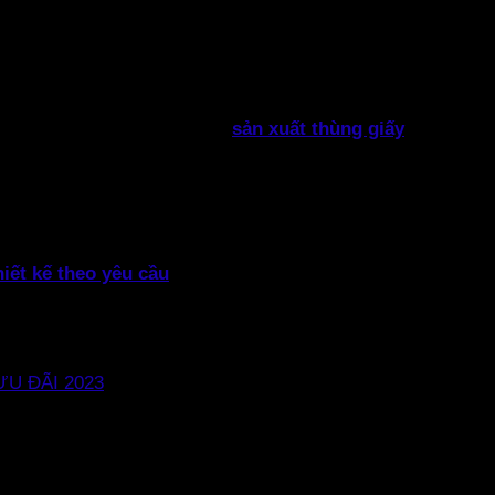
n thị trường trong lĩnh vực
sản xuất thùng giấy
in offset
.
o ra đời những sản phẩm chất lượng, vừa lòng khách hàng.
ng cao với thiết kế sang trọng, hình ảnh nổi bật, góp phần 
iết kế để bạn lựa chọn. Trường hợp bạn không hài lòng với
hiết kế theo yêu cầu
thành cao hơn so với hộp giấy in thông thường nhưng chúng t