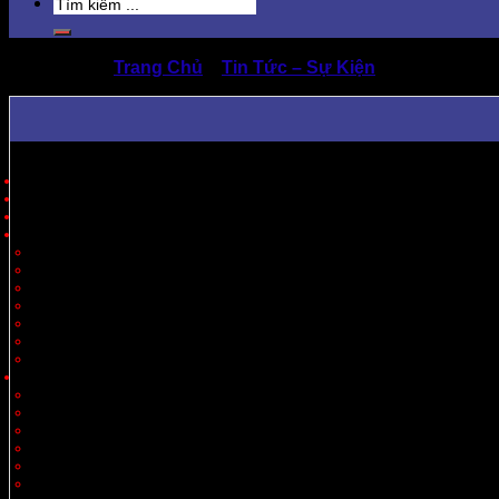
Search
for:
Trang Chủ
»
Tin Tức – Sự Kiện
»
Cung cấp hộp
Trang Chủ
Giới Thiệu
Sản Phẩm
Cung Cấp Hộp Giấy, Thùng Giấy
Hộp Giấy
Thùng Carton 3 Lớp
Thùng Carton 5 Lớp
Thùng Carton 7 Lớp
Thùng Offset
Thùng Thiết Kế Theo Yêu Cầu
Vách Ngăn
Carton Theo Ngành Hàng
Nông Sản
Thực Phẩm
Xuất Khẩu
Tiêu Dùng
Mỹ Phẩm
Thủy Sản