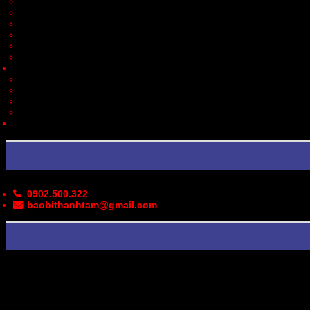
Thiết Bị
Quà Tặng
Thời Trang, May Mặc
Dược Phẩm, Y Tế
Vận Chuyển
Chăn Nuôi
Tin Tức – Sự Kiện
Cung Cấp Hộp/Thùng Giấy Carton
Hoạt Động Công Ty
Thư Viện Ảnh
Bản Đồ
Liên Hệ
0902.500.322
baobithanhtam@gmail.com