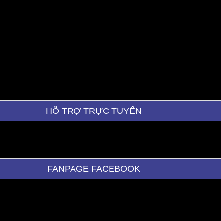
HỖ TRỢ TRỰC TUYẾN
FANPAGE FACEBOOK