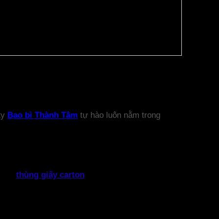
 ty
Bao bì Thành Tâm
tự hào luôn nằm trong
i gồm
thùng giấy carton
nhiều lớp, hộp giấy, vách
thùng, hộp giấy in offset với công nghệ hiện đại,