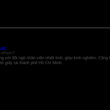
ng, hiện đại, giá rẻ tại TPHCM
htam
 offset?
cùng với đội ngũ nhân viên nhiệt tình, giàu kinh nghiệm, Công
bì giấy tại thành phố Hồ Chí Minh.
ng nước và ngoài nước. Sản phẩm bao bì giấy của chúng tô
ể bạn lựa chọn. Đặc biệt, chúng tôi cung cấp dòng sản phẩm 
bắt mắt.