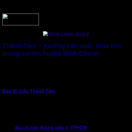
Đồng thời, hỗ trợ thiết kế, cam kết chất lượng và giao hàng
đúng hẹn.
Thành Tâm – Xưởng sản xuất, mua bán
thùng carton huyện Bình Chánh
TPHCM là trung tâm kinh tế, điều này đồng nghĩa với cầu
cao thì cung cũng không hề ít. Thị trường đa dạng, làm sao
để doanh nghiệp chọn được xưởng sản xuất thùng carton
huyện Bình Chánh uy tín với giá tốt và cam kết chất lượng?
Bao Bì Giấy Thành Tâm
– Top 1 lựa chọn khi doanh nghiệp
có nhu cầu sản xuất bao bì giấy. Bởi lẽ, xưởng luôn định
hướng phát triển bền vững, tập trung vào hiệu quả sử dụng
thực tế thay vì chạy theo số lượng hay giá rẻ ngắn hạn.
Hơn 10 năm hoạt động phát triển, đồng hành cùng doanh
nghiệp tại khu vực Bình Chánh, TPHCM. Thành Tâm không
chỉ là
địa chỉ bán thùng giấy ở TPHCM
mà còn mang đến