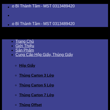
Skip
 Bì Thành Tâm - MST 0313489420
to
content
 Bì Thành Tâm - MST 0313489420
Trang Chủ
Giới Thiệu
Sản Phẩm
Cung Cấp Hộp Giấy, Thùng Giấy
Hộp Giấy
Thùng Carton 3 Lớp
Thùng Carton 5 Lớp
Thùng Carton 7 Lớp
Thùng Offset