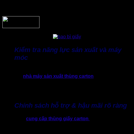
nhanh và dễ kiểm soát chất lượng và xử lý phát sinh trong
quá trình sản xuất và sử dụng.
Kiểm tra năng lực sản xuất và máy
móc
Doanh nghiệp nên ưu tiên hợp tác với các đơn vị cung cấp
bao bì có
nhà máy sản xuất thùng carton
trực tiếp. Đồng
thời, sở hữu hệ thống máy móc hiện đại sẽ đảm bảo chất
lượng, độ đồng đều, chính xác và tiến độ ổn định, đặc biệt
với đơn hàng lớn.
Chính sách hỗ trợ & hậu mãi rõ ràng
Một đơn vị
cung cấp thùng giấy carton
uy tín không chỉ
kinh doanh thùng có sẵn. Họ sẽ sẵn sàng lắng nghe và tư
vấn đúng nhu cầu thực tế của từng sản phẩm, ngành hàng.