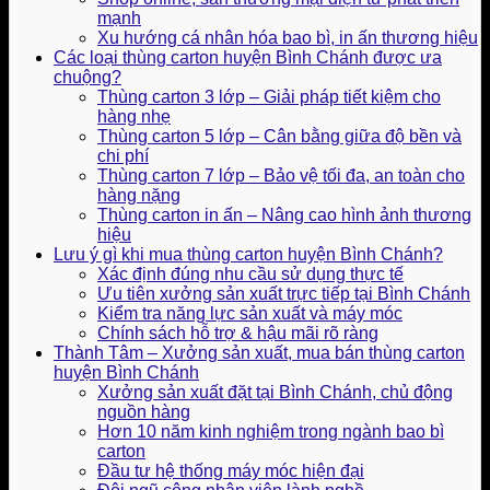
mạnh
Xu hướng cá nhân hóa bao bì, in ấn thương hiệu
Các loại thùng carton huyện Bình Chánh được ưa
chuộng?
Thùng carton 3 lớp – Giải pháp tiết kiệm cho
hàng nhẹ
Thùng carton 5 lớp – Cân bằng giữa độ bền và
chi phí
Thùng carton 7 lớp – Bảo vệ tối đa, an toàn cho
hàng nặng
Thùng carton in ấn – Nâng cao hình ảnh thương
hiệu
Lưu ý gì khi mua thùng carton huyện Bình Chánh?
Xác định đúng nhu cầu sử dụng thực tế
Ưu tiên xưởng sản xuất trực tiếp tại Bình Chánh
Kiểm tra năng lực sản xuất và máy móc
Chính sách hỗ trợ & hậu mãi rõ ràng
Thành Tâm – Xưởng sản xuất, mua bán thùng carton
huyện Bình Chánh
Xưởng sản xuất đặt tại Bình Chánh, chủ động
nguồn hàng
Hơn 10 năm kinh nghiệm trong ngành bao bì
carton
Đầu tư hệ thống máy móc hiện đại