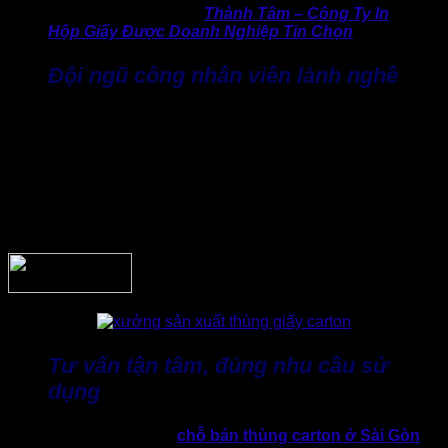
>> Có thể chưa biết:
Thành Tâm – Công Ty In
Hộp Giấy Được Doanh Nghiệp Tin Chọn
Đội ngũ công nhân viên lành nghề
Bên cạnh hệ thống máy móc hiện đại, yếu tố con người luôn
được Thành Tâm chú trọng. Đội ngũ kỹ thuật và công nhân
sản xuất được đào tạo bài bản, có kinh nghiệm lâu năm
trong từng công đoạn. Nhờ sự phối hợp nhịp nhàng giữa
con người và máy móc tự động giúp sản phẩm luôn đồng bộ.
Hạn chế thấp nhất tình trạng lỗi phát sinh, đảm bảo mỗi lô
thùng carton xuất xưởng đều đạt chất lượng ổn định.
Tư vấn tận tâm, đúng nhu cầu sử
dụng
Thành Tâm tập trung là
chỗ bán thùng carton ở Sài Gòn