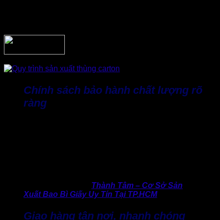
đều được kiểm soát chất lượng tuyệt đối, hạn chế tối đa sai
sót, giúp khách hàng yên tâm khi đặt thùng carton số lượng
lớn hoặc đơn hàng theo yêu cầu riêng.
Chính sách bảo hành chất lượng rõ
ràng
Thành Tâm cam kết sản phẩm giao đến doanh nghiệp đều
đúng quy cách, đúng chất lượng đã thỏa thuận. Trong
trường hợp phát sinh lỗi kỹ thuật từ phía sản xuất, xưởng
sẵn sàng hỗ trợ xử lý nhanh chóng. Vì thế doanh nghiệp an
tâm vì chất lượng sản phẩm luôn đảm bảo không ảnh hưởng
đến tiến độ kinh doanh của doanh nghiệp.
>> Tìm hiểu ngay:
Thành Tâm – Cơ Sở Sản
Xuất Bao Bì Giấy Uy Tín Tại TP.HCM
Giao hàng tận nơi, nhanh chóng