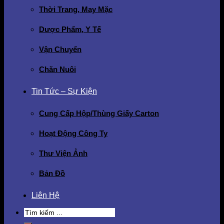
Thời Trang, May Mặc
Dược Phẩm, Y Tế
Vận Chuyển
Chăn Nuôi
Tin Tức – Sự Kiện
Cung Cấp Hộp/Thùng Giấy Carton
Hoạt Động Công Ty
Thư Viện Ảnh
Bản Đồ
Liên Hệ
Search
for: