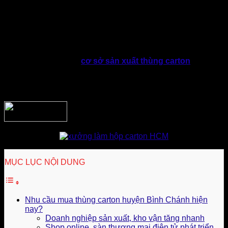
Tuy nhiên, hiện nay bao bì không chỉ đảm nhận vai trò là
thùng giấy carton đóng hàng thông thường. Doanh nghiệp
dần bắt đầu quan tâm nhiều hơn đến các yếu tố về chất
lượng, độ bền, tính đồng bộ trong hình ảnh thương hiệu
thông qua in ấn và tiện ích vận hành, chi phí sản xuất.
Do đó, việc lựa chọn
cơ sở sản xuất thùng carton
uy tín,
giá tốt và giao hàng nhanh. Ngoài ra, cần đáp ứng nhu cầu
thùng carton huyện Bình Chánh là điều mà nhiều doanh
nghiệp quan tâm.
MỤC LỤC NỘI DUNG
Nhu cầu mua thùng carton huyện Bình Chánh hiện
nay?
Doanh nghiệp sản xuất, kho vận tăng nhanh
Shop online, sàn thương mại điện tử phát triển