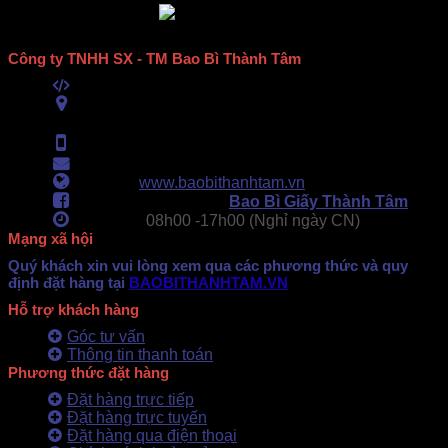
Công ty TNHH SX - TM Bao Bì Thành Tâm
Mã số thuế:
0313489420
ĐC:
E6/11B Ấp 58, Xã Vĩnh Lộc, TPHCM
(434 Thới Hòa, Vĩnh Lộc A, TPHCM)
Hotline:
0902.500.322
- 0283.765.8979
Email:
baobithanhtam@gmail.com
Webiste:
www.baobithanhtam.vn
Fanpage Facebook:
Bao Bì Giấy Thành Tâm
Làm việc:
08h00 -
17h00 (Nghỉ ngày CN)
Mạng xã hội
Quý khách xin vui lòng xem qua các phương thức và quy
định đặt hàng tại
BAOBITHANHTAM.VN
Hỗ trợ khách hàng
Góc tư vấn
Thông tin thanh toán
Phương thức đặt hàng
Đặt hàng trực tiếp
Đặt hàng trực tuyến
Đặt hàng qua điện thoại