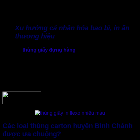
gọn, chắc chắn. Nhờ đó vừa giúp giảm chi phí ship và hạn
chế hoàn hàng do móp méo và quảng bá thương hiệu dễ
dàng hơn.
Xu hướng cá nhân hóa bao bì, in ấn
thương hiệu
Giờ đây,
thùng giấy đựng hàng
không chỉ “đựng hàng” đơn
thuần. Thực tế, thùng carton còn là công cụ nhận diện
thương hiệu cực kỳ hiệu quả. Nhiều doanh nghiệp sẵn sàng
đầu tư vào thùng carton mang dấu ấn thương hiệu riêng
bằng cách in logo, thông tin sản phẩm. Nhờ đó, doanh
nghiệp dễ dàng tạo ấn tượng chuyên nghiệp với khách hàng
mục tiêu ngay từ khâu giao hàng.
Các loại thùng carton huyện Bình Chánh
được ưa chuộng?