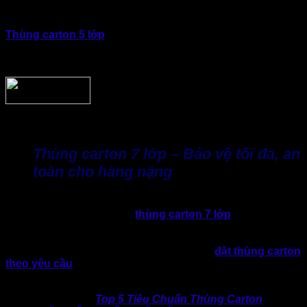
Carton 5 lớp được ưa chuộng và sử dụng rộng rãi trong
nhiều nhu cầu vận chuyển, kho vận của doanh nghiệp.
Thùng carton 5 lớp
đảm bảo chịu lực tốt, chống va đập,
thích hợp cho hàng điện tử, hàng tiêu dùng, thực phẩm đóng
gói.,… và cả hàng hóa dùng cho xuất khẩu.
Thùng carton 7 lớp – Bảo vệ tối đa, an
toàn cho hàng nặng
Đối với nhóm hàng hóa cồng kềnh, dễ vỡ hoặc vận chuyển
đường dài như xuất khẩu,
thùng carton 7 lớp
là lựa chọn
an toàn tuyệt đối. Dòng carton 7 lớp với định lượng giấy lớn,
cấu trúc thùng cứng cáp và chi phí sản xuất sẽ cao hơn 2
loại còn lại. Vì thế, loại 7 lớp thường được
đặt thùng carton
theo yêu cầu
nhằm đảm bảo kích thước và kết cấu tối ưu
phù hợp với sản phẩm thực tế.
>> Hữu ích:
Top 5 Tiêu Chuẩn Thùng Carton