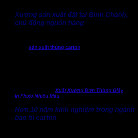
giải pháp đóng gói phù hợp cho từng mô hình kinh doanh.
Xưởng sản xuất đặt tại Bình Chánh,
chủ động nguồn hàng
Sở hữu xưởng sản xuất trực tiếp tại huyện Bình Chánh. Đây
là lợi thế lớn giúp Thành Tâm chủ động hoàn toàn trong tất
cả quy trình
sản xuất thùng carton
.
Nhờ đó, xưởng có thể linh hoạt điều chỉnh các thông số, quy
cách, số lượng và tiến độ theo từng đơn hàng cụ thể. Điều
này đặc biệt phù hợp với các doanh nghiệp cần sản xuất số
lượng lớn, giao hàng gấp hoặc thường xuyên thay đổi nhu
cầu, quy cách đóng gói trong quá trình kinh doanh.
>> Đừng bỏ qua:
Xuất Xưởng Đơn Thùng Giấy
In Flexo Nhiều Màu
Hơn 10 năm kinh nghiệm trong ngành
bao bì carton
Hơn một thập kỷ hoạt động trong lĩnh vực bao bì carton giúp
Thành Tâm tích lũy được kinh nghiệm thực tế phong phú,