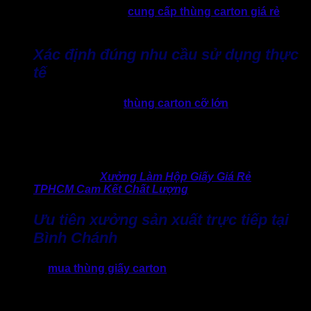
kỹ trước khi chọn đơn vị
cung cấp thùng carton giá rẻ
nhưng đòi hỏi uy tín và chất lượng đảm bảo.
Xác định đúng nhu cầu sử dụng thực
tế
Một sự thật, không phải
thùng carton cỡ lớn
, càng dày thì
càng tốt. Việc chọn đúng cấu trúc phù hợp với sản phẩm,
bao gồm loại sóng, số lớp, kích thước sẽ giúp doanh nghiệp
tiết kiệm đáng kể chi phí mà vẫn đảm bảo an toàn cho hàng
hóa.
>> Tìm hiểu:
Xưởng Làm Hộp Giấy Giá Rẻ
TPHCM Cam Kết Chất Lượng
Ưu tiên xưởng sản xuất trực tiếp tại
Bình Chánh
Việc tìm
mua thùng giấy carton
trực tiếp từ xưởng sản xuất
thùng carton huyện Bình Chánh là lựa chọn của nhiều doanh
nghiệp. Bởi lẽ cách này sẽ giúp doanh nghiệp có giá tốt hơn
do không qua trung gian. Đặc biệt, thời gian giao hàng