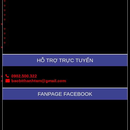
Quà Tặng
Thời Trang, May Mặc
Dược Phẩm, Y Tế
Vận Chuyển
Chăn Nuôi
Tin Tức – Sự Kiện
Cung Cấp Hộp/Thùng Giấy Carton
Hoạt Động Công Ty
Thư Viện Ảnh
Bản Đồ
Liên Hệ
HỖ TRỢ TRỰC TUYẾN
0902.500.322
baobithanhtam@gmail.com
FANPAGE FACEBOOK