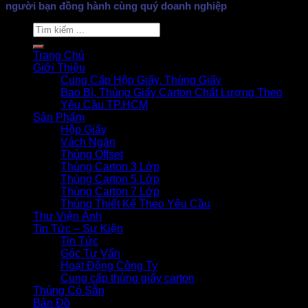
người bạn đồng hành cùng quý doanh nghiệp
Search
for:
Trang Chủ
Giới Thiệu
Cung Cấp Hộp Giấy, Thùng Giấy
Bao Bì, Thùng Giấy Carton Chất Lượng Theo
Yêu Cầu TP.HCM
Sản Phẩm
Hộp Giấy
Vách Ngăn
Thùng Offset
Thùng Carton 3 Lớp
Thùng Carton 5 Lớp
Thùng Carton 7 Lớp
Thùng Thiết Kế Theo Yêu Cầu
Thư Viện Ảnh
Tin Tức – Sự Kiện
Tin Tức
Góc Tư Vấn
Hoạt Động Công Ty
Cung cấp thùng giấy carton
Thùng Có Sẵn
Bản Đồ