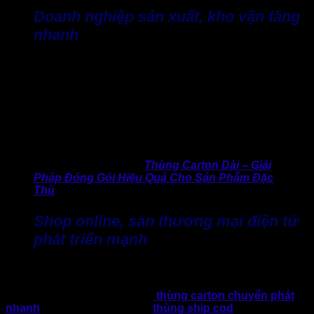
Doanh nghiệp sản xuất, kho vận tăng
nhanh
Nhiều doanh nghiệp tập trung các nhà xưởng, kho trung
chuyển, nhà máy sản xuất,…được đặt tại khu vực Bình
Chánh nhằm tối ưu chi phí thuê mặt bằng. Vì thế, lúc này
doanh nghiệp này cần tìm mua tại các xưởng thùng carton
huyện Bình Chánh với số lượng lớn, kích thước chuẩn xác,
chịu lực tốt, phục vụ đóng gói, lưu kho và vận chuyển đường
dài.
>> Tham khảo thêm:
Thùng Carton Dài – Giải
Pháp Đóng Gói Hiệu Quả Cho Sản Phẩm Đặc
Thù
Shop online, sàn thương mại điện tử
phát triển mạnh
Cùng với sự bùng nổ của TMĐT, nhiều đơn vị kinh doanh,
shop bán hàng online tại Bình Chánh bắt đầu chú trọng đến
bao bì. Vì thế, họ tìm kiếm các
thùng carton chuyển phát
nhanh
, thùng carton nhỏ hay
thùng ship cod
có thiết kế nhỏ