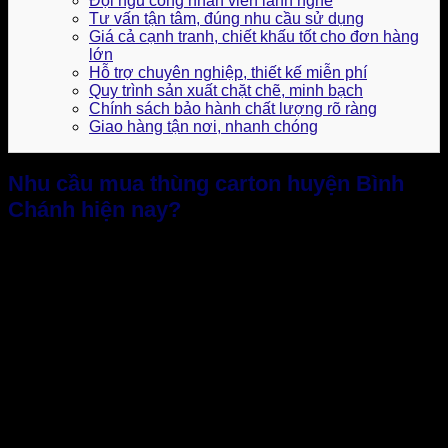
Đội ngũ công nhân viên lành nghề
Tư vấn tận tâm, đúng nhu cầu sử dụng
Giá cả cạnh tranh, chiết khấu tốt cho đơn hàng
lớn
Hỗ trợ chuyên nghiệp, thiết kế miễn phí
Quy trình sản xuất chặt chẽ, minh bạch
Chính sách bảo hành chất lượng rõ ràng
Giao hàng tận nơi, nhanh chóng
Nhu cầu mua thùng carton huyện Bình
Chánh hiện nay?
Bình Chánh hiện được xem là “vùng đệm logistics” của
TP.HCM. Với hệ thống giao thông thuận lợi, kết nối trực tiếp
với các tuyến trọng điểm như Quốc lộ 1A, Nguyễn Văn Linh,
cao tốc Trung Lương, TP.HCM. Điều này giúp các hoạt động
vận chuyển hàng hóa diễn ra sôi động và nhanh chóng
quanh năm.
Hiện nay, nhu cầu thùng carton huyện Bình Chánh xuất phát
từ nhiều ngành hàng và xu hướng doanh nghiệp khác nhau.
Tất nhiên, mỗi nhóm ngành hàng và sản phẩm đặc thù sẽ có
yêu cầu riêng biệt.