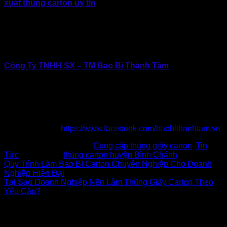
xuất thùng carton uy tín
tại Bình Chánh. Chú trọng yếu tố
giá tốt, chất lượng ổn định, hỗ trợ tận tâm từ khâu tư vấn đến
giao hàng. Bao Bì Giấy Thành Tâm là lựa chọn chắc chắn
không làm doanh nghiệp thất vọng, liên hệ ngay để được tư
vấn giải pháp thùng carton phù hợp nhất cho từng nhu cầu
thực tế.
Công Ty TNHH SX – TM Bao Bì Thành Tâm
Địa chỉ: 434 Thới Hòa, Vĩnh Lộc, TP.Hồ Chí Minh
Hotline: 0902.500.322 | 0283.765.8979
Email: baobithanhtam@gmail.com
Website: www.baobithanhtam.vn |
www.thunggiaythanhtam.com
Fanpage:
https://www.facebook.com/baobithanhtam.vn
This entry was posted in
Cung cấp thùng giấy carton
,
Tin
Tức
and tagged
thùng carton huyện Bình Chánh
.
Quy Trình Làm Bao Bì Carton Chuyên Nghiệp Cho Doanh
Nghiệp Hiện Đại
Tại Sao Doanh Nghiệp Nên Làm Thùng Giấy Carton Theo
Yêu Cầu?
Để lại một bình luận