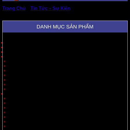
Trang Chủ
»
Tin Tức – Sự Kiện
»
Thùng Carton Huyện
Bình Chánh Uy Tín, Giá Tốt, Giao Nhanh
DANH MỤC SẢN PHẨM
Trang Chủ
Giới Thiệu
Sản Phẩm
Cung Cấp Hộp Giấy, Thùng Giấy
Hộp Giấy
Thùng Carton 3 Lớp
Thùng Carton 5 Lớp
Thùng Carton 7 Lớp
Thùng Offset
Thùng Thiết Kế Theo Yêu Cầu
Vách Ngăn
Carton Theo Ngành Hàng
Nông Sản
Thực Phẩm
Xuất Khẩu
Tiêu Dùng
Mỹ Phẩm
Thủy Sản
Thiết Bị