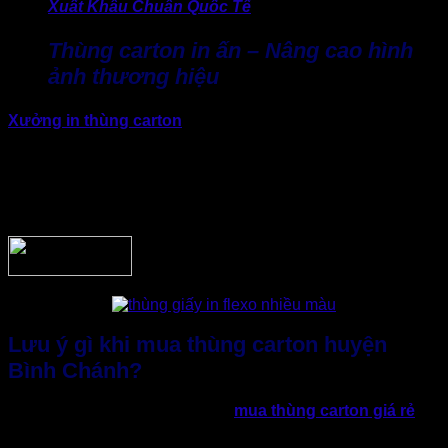
Xuất Khẩu Chuẩn Quốc Tế
Thùng carton in ấn – Nâng cao hình
ảnh thương hiệu
Xưởng in thùng carton
huyện Bình Chánh hiện nay đáp
ứng đa dạng nhu cầu của doanh nghiệp. Trong đó, sẽ cung
cấp dịch vụ in offset hoặc flexo giúp doanh nghiệp khẳng
định thương hiệu. Kỹ thuật in ấn hiện đại, cho phép in rõ nét,
chi phí hợp lý khi sản xuất số lượng lớn, rất được doanh
nghiệp tại Bình Chánh ưa chuộng.
Lưu ý gì khi mua thùng carton huyện
Bình Chánh?
Để hạn chế thấp nhất tình trạng
mua thùng carton giá rẻ
nhưng nếu không phù hợp sẽ ảnh hưởng khá nhiều nên quá
trình vận hành sau này. Vì thế, doanh nghiệp cần cân nhắc