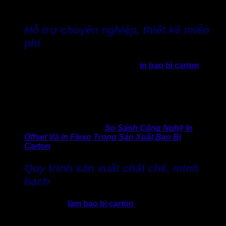
Hỗ trợ chuyên nghiệp, thiết kế miễn
phí
Đối với các doanh nghiệp có nhu cầu
in bao bì carton
thể
hiện logo hoặc thông tin thương hiệu lên thùng carton,
Thành Tâm hỗ trợ thiết kế miễn phí, chỉnh sửa linh hoạt theo
thực tế sử dụng. Khách hàng được duyệt mẫu kỹ lưỡng
trước khi sản xuất, đảm bảo sản phẩm hoàn thiện đúng
mong muốn mà không phát sinh chi phí ẩn.
>> Kinh nghiệm hay:
So Sánh Công Nghệ In
Offset Và In Flexo Trong Sản Xuất Bao Bì
Carton
Quy trình sản xuất chặt chẽ, minh
bạch
Toàn bộ quy trình
làm bao bì carton
tại Thành Tâm được
xây dựng rõ ràng từ khâu tư vấn ban đầu, duyệt mẫu, sản
xuất, kiểm tra chất lượng cho đến giao hàng. Mỗi quá trình