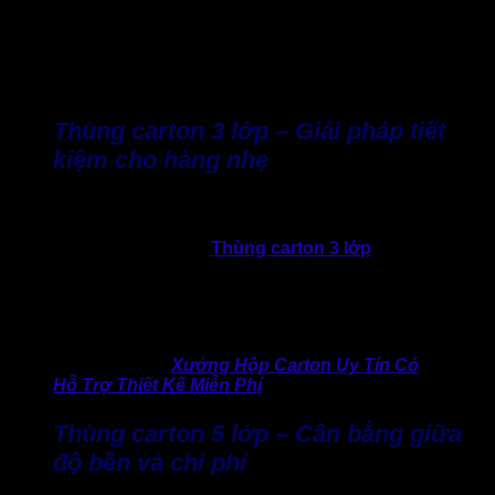
Trước sự đa dạng về nhu cầu sử dụng ngày càng rõ rệt. Đặc
biệt, thị trường thùng carton huyện Bình Chánh hiện nay
cũng đáp ứng nhu cầu, phong phú về mẫu mã, chất liệu và
quy cách sản xuất.
Thùng carton 3 lớp – Giải pháp tiết
kiệm cho hàng nhẹ
Đây là dòng thùng giấy khá phổ biến trên thị trường hiện
nay. Được sử dụng nhiều với mô hình kinh doanh bán lẻ,
shop online, cửa hàng,…
Thùng carton 3 lớp
có ưu điểm
nhẹ, dễ đóng gói, chi phí mua thấp và dễ dàng sản xuất số
lượng lớn trong thời gian nhanh chóng. Đây là loại bao bì
phù hợp cho hàng hóa vừa và nhỏ, không quá nặng hoặc
vận chuyển quãng ngắn.
>> Xem thêm:
Xưởng Hộp Carton Uy Tín Có
Hỗ Trợ Thiết Kế Miễn Phí
Thùng carton 5 lớp – Cân bằng giữa
độ bền và chi phí