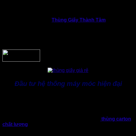
hiểu rõ mỗi doanh nghiệp, ngành hàng đều có đặc thù riêng
về trọng lượng hàng hóa, hình thức đóng gói và ngân sách.
Nhờ sự thấu hiểu này,
Thùng Giấy Thành Tâm
đưa ra giải
pháp tư vấn thùng carton phù hợp với tình hình thực tế. Điều
này sẽ giúp doanh nghiệp hạn chế tình trạng chọn sai loại
thùng dẫn đến lãng phí chi phí hoặc ảnh hưởng đến chất
lượng vận chuyển.
Đầu tư hệ thống máy móc hiện đại
Nhằm đáp ứng yêu cầu ngày càng khắt khe của thị trường,
Thành Tâm liên tục đầu tư và nâng cấp hệ thống máy móc
sản xuất. Tập trung các máy móc, thiết bị tự động và đáp ứng
công suất lớn giúp sản phẩm đạt độ chính xác cao, hình thức
đồng đều và tính thẩm mỹ tốt. Vì thế, đảm bảo
thùng carton
chất lượng
không chỉ bền chắc mà còn đáp ứng tốt nhu cầu
in ấn thương hiệu của doanh nghiệp.