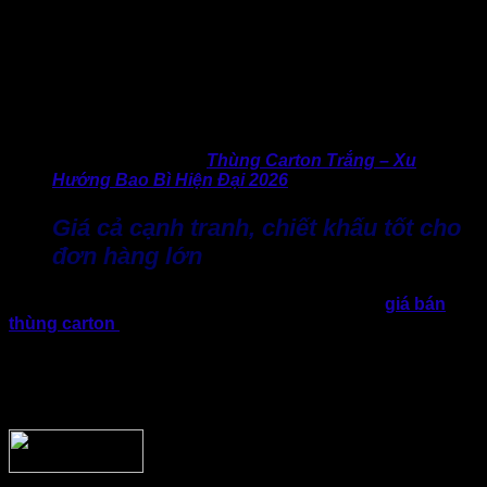
với các mẫu carton sẵn có. Thay vào đó, mỗi doanh nghiệp
khi đến với xưởng đều được tư vấn dựa trên nhu cầu sử
dụng thực tế, từ loại sóng carton, số lớp, kích thước cho đến
phương án tối ưu chi phí. Nhờ đó, doanh nghiệp sẽ yên tâm
vì luôn được sử dụng đúng loại thùng cần thiết, vừa đảm
bảo an toàn hàng hóa, vừa không phát sinh chi phí không
cần thiết.
>> Cập nhật ngay:
Thùng Carton Trắng – Xu
Hướng Bao Bì Hiện Đại 2026
Giá cả cạnh tranh, chiết khấu tốt cho
đơn hàng lớn
Là xưởng sản xuất trực tiếp, Thành Tâm sở hữu
giá bán
thùng carton
huyện Bình Chánh cạnh tranh. phù hợp với
mặt bằng chung của thị trường. Đồng thời, xưởng còn có
chính sách chiết khấu rõ ràng cho khách hàng đặt số lượng
lớn hoặc hợp tác lâu dài, giúp doanh nghiệp chủ động hơn
trong việc kiểm soát ngân sách đóng gói.