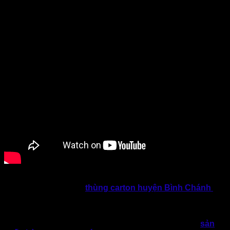
Tất cả thông tin trên cho thấy, việc lựa doanh nghiệp chọn
đúng đơn vị cung cấp
thùng carton huyện Bình Chánh
là
yếu tố cực kỳ quan trọng. Bởi nó sẽ giúp doanh nghiệp tiết
kiệm chi phí, nâng cao hình ảnh và vận hành hiệu quả hơn.
Nếu doanh nghiệp của bạn vẫn đang tìm kiếm xưởng
sản