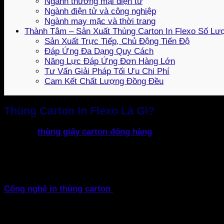
Ngành thương mại điện tử
Ngành điện tử và công nghiệp
Ngành may mặc và thời trang
Thành Tâm – Sản Xuất Thùng Carton In Flexo Số Lư
Sản Xuất Trực Tiếp, Chủ Động Tiến Độ
Đáp Ứng Đa Dạng Quy Cách
Năng Lực Đáp Ứng Đơn Hàng Lớn
Tư Vấn Giải Pháp Tối Ưu Chi Phí
Cam Kết Chất Lượng Đồng Đều
Thùng Carton In Flexo Là Gì?
Nhu cầu
thùng giấy carton đóng hàng
hiện nay, doanh ng
thông tin sản phẩm. Vì thế, giải pháp thùng carton in flex
Kỹ thuật in Flexo (Flexography) cho phép in trực tiếp hìn
anilox sang bản in rồi ép trực tiếp lên bề mặt giấy carton.
Công nghệ in thùng carton
này cho phép doanh nghiệp th
hiệu vận chuyển, mã QR, hướng dẫn sử dụng và bảo quả
Hiện nay, xu hướng thùng carton in flexo số lượng lớn đượ