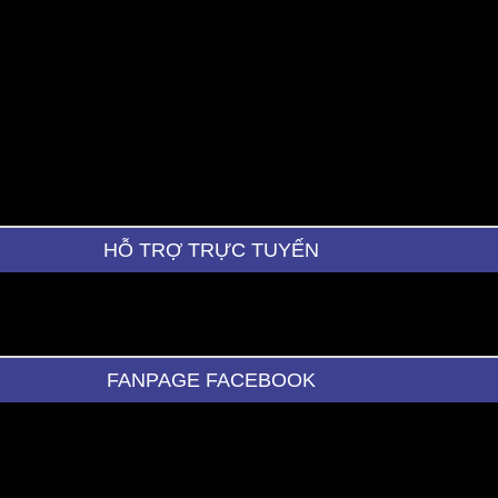
HỖ TRỢ TRỰC TUYẾN
FANPAGE FACEBOOK