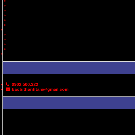
Thiết Bị
Quà Tặng
Thời Trang, May Mặc
Dược Phẩm, Y Tế
Vận Chuyển
Chăn Nuôi
Tin Tức – Sự Kiện
Cung Cấp Hộp/Thùng Giấy Carton
Hoạt Động Công Ty
Thư Viện Ảnh
Bản Đồ
Liên Hệ
0902.500.322
baobithanhtam@gmail.com