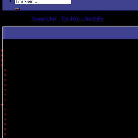
Search
for:
Trang Chủ
»
Tin Tức – Sự Kiện
»
Sản Xuất Th
Trang Chủ
Giới Thiệu
Sản Phẩm
Cung Cấp Hộp Giấy, Thùng Giấy
Hộp Giấy
Thùng Carton 3 Lớp
Thùng Carton 5 Lớp
Thùng Carton 7 Lớp
Thùng Offset
Thùng Thiết Kế Theo Yêu Cầu
Vách Ngăn
Carton Theo Ngành Hàng
Nông Sản
Thực Phẩm
Xuất Khẩu
Tiêu Dùng
Mỹ Phẩm
Thủy Sản