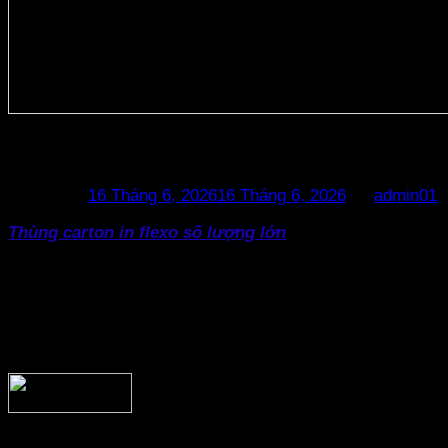
Sản Xuất Thùng Carton In Flexo Số 
Posted on
16 Tháng 6, 2026
16 Tháng 6, 2026
by
admin01
Thùng carton in flexo số lượng lớn
là lựa chọn hàng đầu 
Đa số các ngành hàng lĩnh vực thực phẩm, nông sản, thươ
lớn và in ấn thương hiệu. Trong đó, giải pháp sản xuất số 
Thùng carton in flexo số lượng lớn – Top 1 lựa chọn phổ b
đóng gói, tối ưu chi phí sản xuất. Đặc biệt còn gia tăng kh