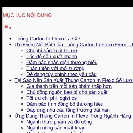
MỤC LỤC NỘI DUNG
Thùng Carton In Flexo Là Gì?
Ưu Điểm Nổi Bật Của Thùng Carton In Flexo Được 
Chi phí sản xuất tối ưu
Tốc độ sản xuất nhanh
Đảm bảo nhận diện thương hiệu
Thân thiện với môi trường
Dễ dàng tùy chỉnh theo yêu cầu
Tại Sao Nên Sản Xuất Thùng Carton In Flexo Số Lư
Giá thành trên mỗi sản phẩm thấp hơn
Chủ động nguồn bao bì cho sản xuất
Tối ưu chi phí logistics
Đảm bảo tính đồng bộ thương hiệu
Đáp ứng nhu cầu tăng trưởng dài hạn
Ứng Dụng Thùng Carton In Flexo Trong Ngành Hàng
Ngành thực phẩm và đồ uống
Ngành nông sản xuất khẩu