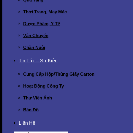
Thời Trang, May Mặc
Dược Phẩm, Y Tế
Vận Chuyển
Chăn Nuôi
Tin Tức – Sự Kiện
Cung Cấp Hộp/Thùng Giấy Carton
Hoạt Động Công Ty
Thư Viện Ảnh
Bản Đồ
Liên Hệ