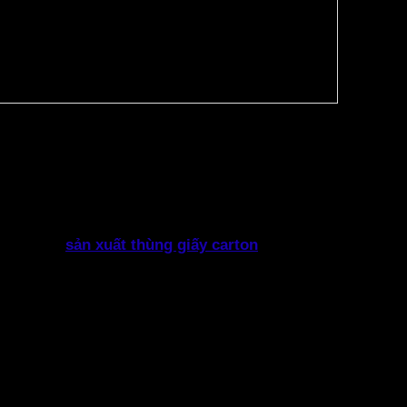
 và khả năng nhận diện thương hiệu hiệu quả.
ó nhu cầu
sản xuất thùng giấy carton
số lượng
.
uất này phù hợp với chiến lược nâng cao hiệu quả
 nay.