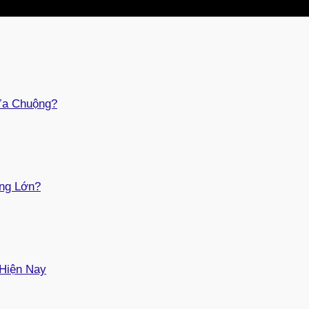
Ưa Chuộng?
ợng Lớn?
 Hiện Nay