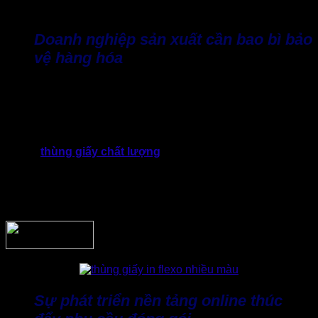
carton quận 12 tăng mạnh, bởi một số nguyên nhân sau:
Doanh nghiệp sản xuất cần bao bì bảo
vệ hàng hóa
Các ngành hàng như linh kiện điện tử, cơ khí, thực phẩm,
mỹ phẩm, gia dụng hay sản phẩm tiêu dùng,… đều có yêu
cầu cao về bao bì đóng gói nhằm đảm bảo an toàn cho hàng
hóa trong quá trình lưu kho và vận chuyển.
Vì thế,
thùng giấy chất lượng
cần đảm bảo khả năng chịu
lực, hạn chế móp méo, chống va đập và phù hợp với trọng
lượng sản phẩm bên trong. Nếu chọn mua loại thùng không
phù hợp, nguy cơ phát sinh chi phí do hàng hóa bị hư hỏng
hoặc phải thay đổi phương án đóng gói.
Sự phát triển nền tảng online thúc