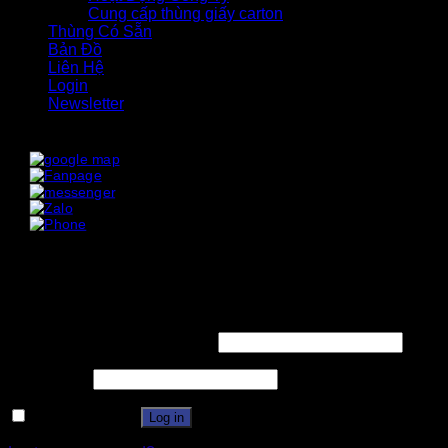
Cung cấp thùng giấy carton
Thùng Có Sẵn
Bản Đồ
Liên Hệ
Login
Newsletter
x
x
Login
Username or email address
*
Password
*
Remember me
Log in