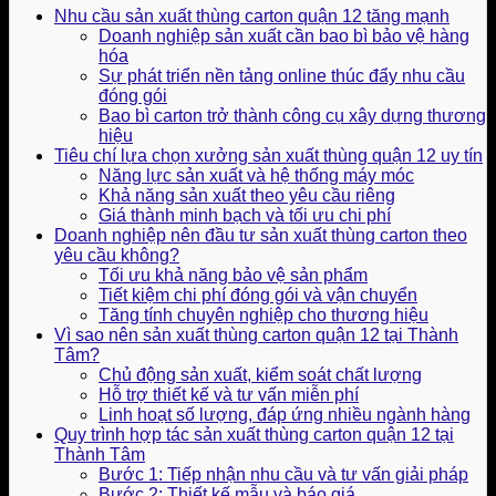
Nhu cầu sản xuất thùng carton quận 12 tăng mạnh
Doanh nghiệp sản xuất cần bao bì bảo vệ hàng
hóa
Sự phát triển nền tảng online thúc đẩy nhu cầu
đóng gói
Bao bì carton trở thành công cụ xây dựng thương
hiệu
Tiêu chí lựa chọn xưởng sản xuất thùng quận 12 uy tín
Năng lực sản xuất và hệ thống máy móc
Khả năng sản xuất theo yêu cầu riêng
Giá thành minh bạch và tối ưu chi phí
Doanh nghiệp nên đầu tư sản xuất thùng carton theo
yêu cầu không?
Tối ưu khả năng bảo vệ sản phẩm
Tiết kiệm chi phí đóng gói và vận chuyển
Tăng tính chuyên nghiệp cho thương hiệu
Vì sao nên sản xuất thùng carton quận 12 tại Thành
Tâm?
Chủ động sản xuất, kiểm soát chất lượng
Hỗ trợ thiết kế và tư vấn miễn phí
Linh hoạt số lượng, đáp ứng nhiều ngành hàng
Quy trình hợp tác sản xuất thùng carton quận 12 tại
Thành Tâm
Bước 1: Tiếp nhận nhu cầu và tư vấn giải pháp
Bước 2: Thiết kế mẫu và báo giá