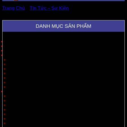
Trang Chủ
»
Tin Tức – Sự Kiện
»
Xưởng Sản Xuất
Thùng Carton Quận 12 Giá Tốt
DANH MỤC SẢN PHẨM
Trang Chủ
Giới Thiệu
Sản Phẩm
Cung Cấp Hộp Giấy, Thùng Giấy
Hộp Giấy
Thùng Carton 3 Lớp
Thùng Carton 5 Lớp
Thùng Carton 7 Lớp
Thùng Offset
Thùng Thiết Kế Theo Yêu Cầu
Vách Ngăn
Carton Theo Ngành Hàng
Nông Sản
Thực Phẩm
Xuất Khẩu
Tiêu Dùng
Mỹ Phẩm
Thủy Sản
Thiết Bị