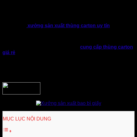
Tại khu vực quận 12 tập trung nhiều doanh nghiệp sản xuất,
kinh doanh hoạt động. Vì thế, nhu cầu sản xuất thùng carton
quận 12 cũng vì thế gia tăng. Nhưng làm thế nào để lựa
chọn được
xưởng sản xuất thùng carton uy tín
, năng lực
thực tế. Đồng thời tư vấn, hỗ trợ tối ưu chi phí, thời gian giao
hàng, độ bền bao bì và đồng bộ thương hiệu.
Trên thị trường có khá nhiều đơn vị
cung cấp thùng carton
giá rẻ
đa dạng. Song, không phải đơn vị nào cũng đáp ứng
yêu cầu về chất lượng cũng như khả năng sản xuất theo yêu
cầu. Bởi vậy, nếu doanh nghiệp đang tìm kiếm xưởng sản
xuất thùng carton quận 12, hãy tham khảo những thông tin
hữu ích được chia sẻ dưới đây!
MỤC LỤC NỘI DUNG