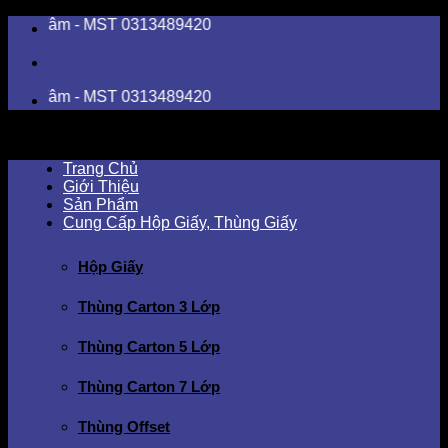
Skip
m - MST 0313489420
to
content
m - MST 0313489420
Trang Chủ
Giới Thiệu
Sản Phẩm
Cung Cấp Hộp Giấy, Thùng Giấy
Hộp Giấy
Thùng Carton 3 Lớp
Thùng Carton 5 Lớp
Thùng Carton 7 Lớp
Thùng Offset