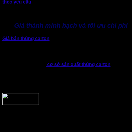
theo yêu cầu
. Trong đó có khả năng đồng hành, tư vấn loại
giấy, quy cách sóng carton, kích thước và phương án gia
công phù hợp.
Giá thành minh bạch và tối ưu chi phí
Giá bán thùng carton
sẽ phụ thuộc vào nhiều yếu tố khác
nhau, bao gồm loại giấy, kích thước, số lượng, công nghệ in
và yêu cầu gia công.
Bởi vậy, khi sản xuất thùng carton quận 12, doanh nghiệp
nên ưu tiên lựa chọn
cơ sở sản xuất thùng carton
chuyên
nghiệp. Trong đó, đội ngũ kỹ thuật của xưởng cần hiểu nhu
cầu của từng doanh nghiệp, nhờ đó tư vấn giải pháp sản
xuất cân bằng giữa chất lượng và ngân sách thay vì chỉ cung
cấp mức giá rẻ với mục đích thu hút khách hàng.