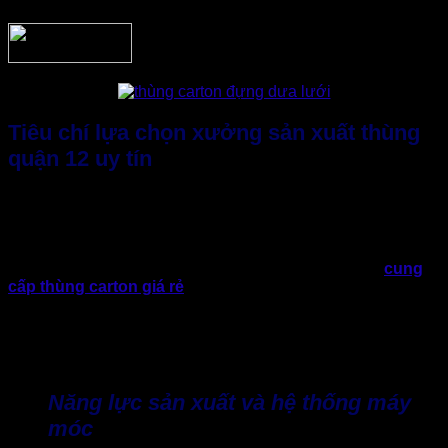
Tiêu chí lựa chọn xưởng sản xuất thùng
quận 12 uy tín
Thực tế, nếu hợp tác với xưởng sản xuất thùng carton quận
12 uy tín sẽ giúp doanh nghiệp đảm bảo chất lượng, đem lại
hiệu quả vận hành ổn định.
Vì thế, doanh nghiệp không nên chỉ ưu tiên chọn nơi
cung
cấp thùng carton giá rẻ
. Mà cần lựa chọn xưởng đảm bảo
uy tín, giữ vai trò là đối tác tư vấn giải pháp đóng gói lâu dài.
Do đó, trước khi hợp tác sản xuất thùng carton quận 12,
doanh nghiệp nên đánh giá dựa trên những yếu tố quan
trọng sau:
Năng lực sản xuất và hệ thống máy
móc