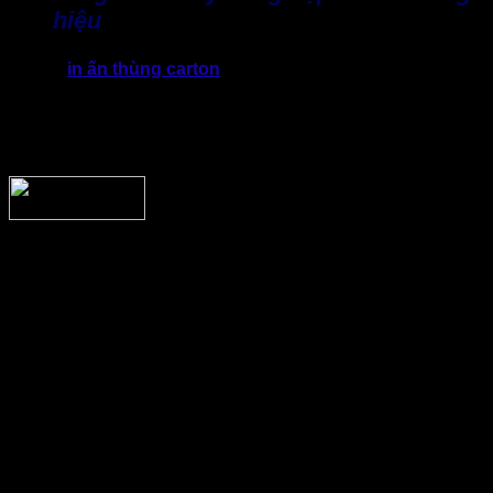
hiệu
Đầu tư
in ấn thùng carton
thể hiện logo, thông tin sản phẩm
hoặc thiết kế riêng sẽ giúp doanh nghiệp tạo dấu ấn tốt hơn
với khách hàng. Đặc biệt với các thương hiệu kinh doanh
online, bao bì với thiết kế và hình ảnh in ấn đẹp và chuyên
nghiệp góp phần nâng cao trải nghiệm mua hàng.