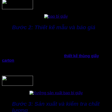
Bước 2: Thiết kế mẫu và báo giá
Dựa trên yêu cầu thực tế và trao đổi thống nhất với doanh
nghiệp, xưởng sẽ tiến hành tư vấn mẫu thùng, chất liệu giấy,
phương án gia công và gửi báo giá minh bạch.
Tiếp đến, kỹ thuật xưởng sẽ hỗ trợ
thiết kế thùng giấy
carton
theo yêu cầu nhận diện thương hiệu. Ngoài ra,
xưởng còn hỗ trợ làm mẫu trước khi sản xuất hàng loạt,
doanh nghiệp dễ dàng kiểm tra chất lượng.
Bước 3: Sản xuất và kiểm tra chất
lượng