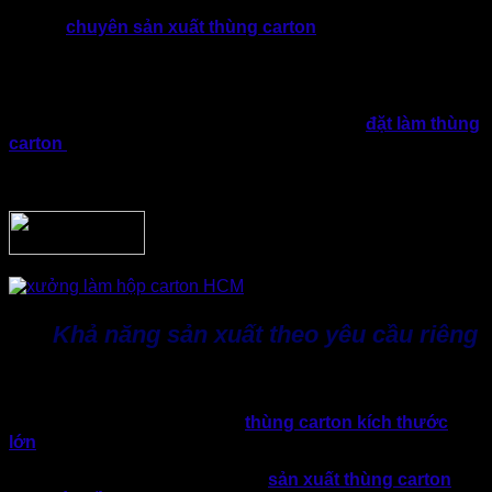
Đơn vị
chuyên sản xuất thùng carton
sẽ quy trình hoạt
động rõ ràng, đầu tư hệ thống thiết bị, máy móc hiện đại,
cung cấp đa dạng sản phẩm khác nhau theo yêu cầu.
Nhờ đó, xưởng luôn đảm bảo chất lượng đồng đều, giảm sai
sót và chủ động tiến độ khi doanh nghiệp cần
đặt làm thùng
carton
số lượng lớn. Chi tiết này cực kỳ quan trọng với
những đơn hàng tần suất liên tục, do đó năng lực sản xuất là
yếu tố quyết định khả năng đáp ứng lâu dài.
Khả năng sản xuất theo yêu cầu riêng
Mỗi ngành hàng có đặc điểm đóng gói khác nhau. Bởi lẽ,
sản phẩm cần thùng size nhỏ gọn nhằm tiết kiệm diện tích,
nhưng cũng có sản phẩm cần
thùng carton kích thước
lớn
, độ cứng cáp cao nhằm tăng khả năng chịu lực.
Bởi vậy, nên ưu tiên đơn vị nhận
sản xuất thùng carton