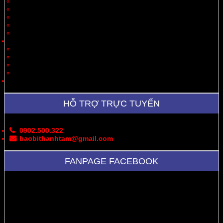
Quà Tặng
Thời Trang, May Mặc
Dược Phẩm, Y Tế
Vận Chuyển
Chăn Nuôi
Tin Tức – Sự Kiện
Cung Cấp Hộp/Thùng Giấy Carton
Hoạt Động Công Ty
Thư Viện Ảnh
Bản Đồ
Liên Hệ
HỖ TRỢ TRỰC TUYẾN
0902.500.322
baobithanhtam@gmail.com
FANPAGE FACEBOOK