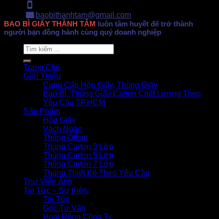
Hotline: 0902.500.322
baobithanhtam@gmail.com
BAO BÌ GIẤY THÀNH TÂM
luôn tâm huyết để trở thành
người bạn đồng hành cùng quý doanh nghiệp
Search
for:
Trang Chủ
Giới Thiệu
Cung Cấp Hộp Giấy, Thùng Giấy
Bao Bì, Thùng Giấy Carton Chất Lượng Theo
Yêu Cầu TP.HCM
Sản Phẩm
Hộp Giấy
Vách Ngăn
Thùng Offset
Thùng Carton 3 Lớp
Thùng Carton 5 Lớp
Thùng Carton 7 Lớp
Thùng Thiết Kế Theo Yêu Cầu
Thư Viện Ảnh
Tin Tức – Sự Kiện
Tin Tức
Góc Tư Vấn
Hoạt Động Công Ty