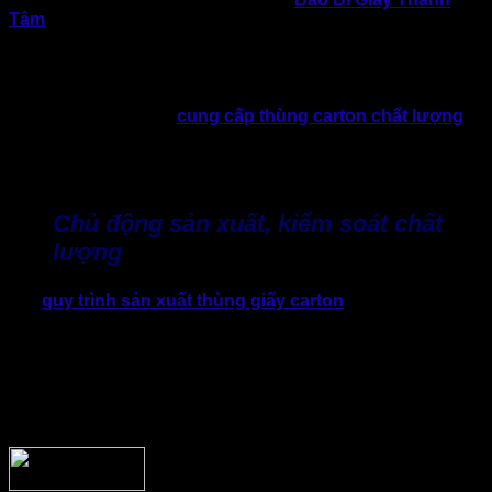
Tâm
tập trung xây dựng lợi thế về xưởng sản xuất thực tế,
nhân sản xuất theo yêu cầu. Với khả năng tư vấn chuyên
sâu và cung cấp giải pháp bao bì đóng gói phù hợp cho
ngành hàng, sản phẩm cụ thể.
Không chỉ đơn thuần
cung cấp thùng carton chất lượng
,
Thành Tâm hướng đến chiến lược trở thành đối tác đồng
hành lâu dài và uy tín cùng doanh nghiệp trong quá trình tối
ưu quy trình vận hành và hiệu quả kinh doanh.
Chủ động sản xuất, kiểm soát chất
lượng
Với
quy trình sản xuất thùng giấy carton
được kiểm soát
chặt chẽ từ nguyên liệu đầu vào đến thành phẩm. Thành
Tâm đảm bảo từng sản phẩm khi giao đến doanh nghiệp
đều đạt yêu cầu về độ chắc chắn, kích thước và tính đồng
bộ. Điều này đặc biệt quan trọng đối với những doanh
nghiệp cần đặt thùng carton quận 12 định kỳ với số lượng
lớn.