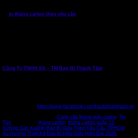
Bao Bì Giấy Thành Tâm hơn 10 năm kinh nghiệm sản xuất
và
in thùng carton theo yêu cầu
. Với khả năng tư vấn giải
pháp, cùng quy trình hoạt động chuyên nghiệp, tự tin là lựa
chọn phù hợp khi doanh nghiệp đang tìm kiếm đối tác sản
xuất bao bì carton lâu dài.
Nhanh chóng liên hệ Bao Bì Giấy Thành Tâm để được tư
vấn giải pháp phù hợp theo nhu cầu của doanh nghiệp.
Đồng thời nhận được hỗ trợ như thiết kế miễn phí, làm mẫu
nhanh chóng, giao hàng tận nơi!
Công Ty TNHH SX – TM Bao Bì Thành Tâm
Địa chỉ: 434 Thới Hòa, Vĩnh Lộc, TP.Hồ Chí Minh
Hotline: 0902.500.322 | 0283.765.8979
Email: baobithanhtam@gmail.com
Website: www.baobithanhtam.vn |
www.thunggiaythanhtam.com
Fanpage:
https://www.facebook.com/baobithanhtam.vn
This entry was posted in
Cung cấp thùng giấy carton
,
Tin
Tức
and tagged
thùng carton
,
thùng carton quận 12
.
Xưởng Sản Xuất In Bao Bì Giấy Theo Yêu Cầu TPHCM
Xu Hướng Thiết Kế Bao Bì Hộp Giấy Hiện Đại 2026