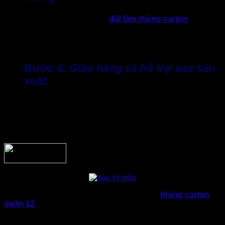
Sau khi thống nhất mẫu, đơn
đặt làm thùng carton
sẽ được
đưa vào sản xuất, in ấn và gia công hàng loạt. Thành phẩm
sẽ được Thành Tâm kiểm tra kỹ lưỡng về chất lượng trước
khi bàn giao nhằm đảm bảo đúng tiêu chuẩn đã cam kết.
Bước 4: Giao hàng và hỗ trợ sau sản
xuất
Thành Tâm hỗ trợ giao hàng đúng theo kế hoạch đã cam kết
với doanh nghiệp, đồng thời xưởng luôn tiếp nhận phản hồi
với mong muốn cải thiện chất lượng trong các đơn hàng tiếp
theo.
Như chia sẻ, việc lựa chọn xưởng sản xuất
thùng carton
quận 12
không chỉ hỗ trợ doanh nghiệp tiết kiệm chi phí mà
còn đảm bảo hiệu quả đóng gói, bảo vệ sản phẩm và nâng
cao hình ảnh thương hiệu.