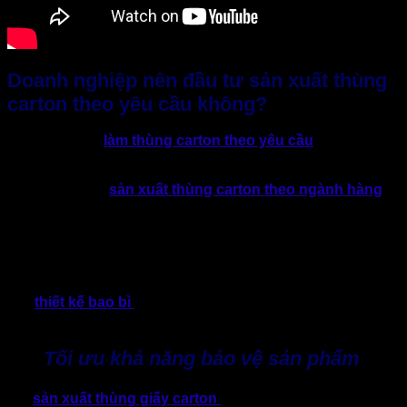
Doanh nghiệp nên đầu tư sản xuất thùng
carton theo yêu cầu không?
Có nên đầu tư
làm thùng carton theo yêu cầu
mang dấu
ấn thương hiệu không? Đây là câu hỏi được nhiều doanh
nghiệp quan tâm lúc này. Bởi thị trường có tỷ lệ cạnh tranh
ngày càng cao,
sản xuất thùng carton theo ngành hàng
riêng biệt trở thành xu hướng phổ biến bởi khả năng tối ưu
hiệu quả sử dụng.
Thay vì sử dụng bao bì thùng carton kích thước và kiểu dáng
chung chung cho tất cả sản phẩm. Xu hướng thay đổi, doanh
nghiệp đã hiểu tầm quan trọng của tính phù hợp, vì thế ưu
tiên
thiết kế bao bì
và sản xuất, in ấn thùng phù hợp với
hàng hóa cụ thể.
Tối ưu khả năng bảo vệ sản phẩm
Khi
sản xuất thùng giấy carton
đúng kích thước sẽ hạn