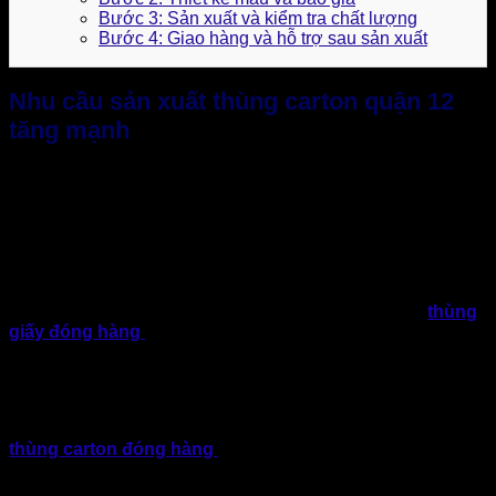
Bước 3: Sản xuất và kiểm tra chất lượng
Bước 4: Giao hàng và hỗ trợ sau sản xuất
Nhu cầu sản xuất thùng carton quận 12
tăng mạnh
Quận 12 hiện là một trong những khu vực có tốc độ phát
triển kinh tế nhanh tại TP.HCM. Bởi tập trung nhiều khu dân
cư, cơ sở sản xuất, kho hàng, doanh nghiệp vừa, nhỏ và các
thương hiệu lớn. Điều này đồng nghĩa nhu cầu sử dụng
thùng carton quận 12 cũng vì thế gia tăng, nhằm phục vụ cho
hoạt động lưu trữ và vận chuyển hàng hóa.
Cập nhật số liệu thị trường cho thấy, nhu cầu tiêu thụ
thùng
giấy đóng hàng
đang có tốc độ tăng trưởng ổn định. Xu
hướng sẽ phát triển hone nhằm đáp ứng nhu cầu của vận
chuyển nền tảng thương mại điện tử, ngành logistics và hoạt
động xuất nhập khẩu.
Do đó, doanh nghiệp hiện đại không chỉ quan tâm đến
thùng carton đóng hàng
thông thường. Mà sẽ chú trọng
hơn về chất lượng, độ chịu lực, yếu tố thẩm mỹ và khả năng
nhận diện thương hiệu. Đặc biệt, nhu cầu sản xuất thùng