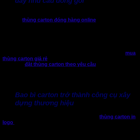
đẩy nhu cầu đóng gói
Sự bùng nổ của các nền tảng thương mại điện tử, nhu cầu
sử dụng
thùng carton đóng hàng online
đa dạng và tăng
nhanh. Doanh nghiệp ưu tiên sản xuất theo yêu cầu, vừa
vặn với sản phẩm, tiện lợi trong quá trình vận hành. Nhờ đó
sẽ tối ưu chi phí vận chuyển, vẫn đảm bảo trải nghiệm khách
hàng.
Do đó, doanh nghiệp hiện đại đã chuyển dần thói quen
mua
thùng carton giá rẻ
các mẫu có sẵn trên thị trường. Ưu tiên
hình thức
đặt thùng carton theo yêu cầu
riêng biệt, phù
hợp với nhu cầu sử dụng và nâng cao hình ảnh thương
hiệu. Do đó, không khó để nhận thấy, xu hướng sản xuất
thùng carton quận 12 theo yêu cầu gia tăng đột biến.
Bao bì carton trở thành công cụ xây
dựng thương hiệu
Ngoài khả năng bảo vệ sản phẩm, sử dụng
thùng carton in
logo
thể hiện thông tin doanh nghiệp sẽ gia tăng độ chuyên
nghiệp trong mắt khách hàng. Với một bao bì được thiết kế
chỉn chu sẽ tạo ra sự khác biệt thương hiệu, tăng tỷ lệ cạnh
tranh trên thị trường.