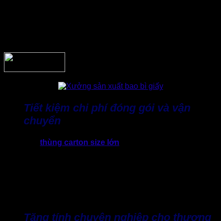
chế tối đa tình trạng dư thừa khoảng trống bên trong. Nhờ đó
sẽ giảm tình huống sản phẩm bị xê dịch trong quá trình vận
chuyển. Đối với các sản phẩm nhạy cảm, dễ vỡ hoặc có giá
trị cao, việc lựa chọn đúng kết cấu thùng sẽ giúp giảm rủi ro
hư hỏng đáng kể.
Tiết kiệm chi phí đóng gói và vận
chuyển
Nếu chọn
thùng carton size lớn
hơn so với sản phẩm sẽ
làm tăng lượng giấy sử dụng, đồng thời chiếm nhiều diện
tích khi vận chuyển. Ngược lại, thùng quá nhỏ, cũng có thể
gây khó khăn trong quá trình đóng gói và làm ảnh hưởng
đến hình dạng của sản phẩm. Vì thế, sản xuất thùng carton
quận 12 theo yêu cầu sẽ hỗ trợ doanh nghiệp kiểm soát tốt
hơn chi phí nguyên vật liệu và logistics.
Tăng tính chuyên nghiệp cho thương