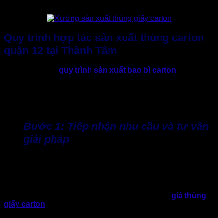
Quy trình hợp tác sản xuất thùng carton
quận 12 tại Thành Tâm
Nhằm đảm bảo
quy trình sản xuất bao bì carton
diễn ra
nhanh chóng và hiệu quả. Thành Tâm xây dựng quy cách
hợp tác rõ ràng. Nhờ đó, doanh nghiệp khi có nhu cầu sản
xuất thùng carton quận 12 sẽ luôn yên tâm vì dễ dàng theo
dõi từng giai đoạn.
Bước 1: Tiếp nhận nhu cầu và tư vấn
giải pháp
Doanh nghiệp sẽ cung cấp thông tin về sản phẩm, kích
thước, số lượng và mục đích sử dụng. Đội ngũ chuyên viên
kỹ thuật của Thành Tâm sẽ nhận yêu cầu, từ đó phân tích
nhu cầu và đưa ra phương án sản xuất phù hợp. Xưởng
luôn đảm bảo cân đối giữa yếu tố chất lượng và
giá thùng
giấy carton
cạnh tranh nhất thị trường.