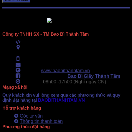
Công ty TNHH SX - TM Bao Bì Thành Tâm
Mã số thuế:
0313489420
ĐC:
E6/11B Ấp 58, Xã Vĩnh Lộc, TPHCM
(434 Thới Hòa, Vĩnh Lộc A, TPHCM)
Hotline:
0902.500.322
- 0283.765.8979
Email:
baobithanhtam@gmail.com
Webiste:
www.baobithanhtam.vn
Fanpage Facebook:
Bao Bì Giấy Thành Tâm
Làm việc:
08h00 -
17h00 (Nghỉ ngày CN)
Mạng xã hội
Quý khách xin vui lòng xem qua các phương thức và quy
định đặt hàng tại
BAOBITHANHTAM.VN
Hỗ trợ khách hàng
Góc tư vấn
Thông tin thanh toán
Phương thức đặt hàng