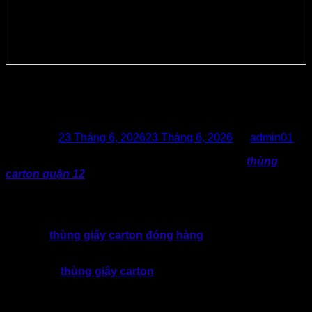
Xưởng Sản Xuất Thùng Carton Quận
12 Giá Tốt
Posted on
23 Tháng 6, 2026
23 Tháng 6, 2026
by
admin01
Bao Bì Giấy Thành Tâm – Top 1 xưởng sản xuất
thùng
carton quận 12
giá tốt. Chuyên cung cấp giải pháp thùng
carton theo yêu cầu, chất lượng ổn định, tối ưu chi phí cho
doanh nghiệp.
Hiện nay, hoạt động sản xuất, kinh doanh phát triển, nhu cầu
sử dụng
thùng giấy carton đóng hàng
tại TPHCM nói
chung và khu vực Quận 12 nói riêng đang tăng mạnh.
Đồng thời,
thùng giấy carton
không chỉ đảm nhận vai trò
vận chuyển hàng hóa. Mà thực tế còn góp phần xây dựng
hình ảnh thương hiệu chuyên nghiệp hơn trong mắt khách
hàng.