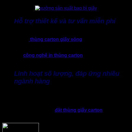
Hỗ trợ thiết kế và tư vấn miễn phí
Không phải doanh nghiệp nào cũng có kinh nghiệm lựa
chọn kết cấu
thùng carton giấy sóng
phù hợp. Hiểu điều
này, đội ngũ chuyên viên kỹ thuật của Thành Tâm luôn lắng
nghe nhu cầu, hỗ trợ tư vấn giải pháp từ kích thước, kiểu
dáng đến
công nghệ in thùng carton
với mức giá tối ưu
nhất.
Linh hoạt số lượng, đáp ứng nhiều
ngành hàng
Từ cửa hàng nhỏ, thương hiệu mới cho đến doanh nghiệp
sản xuất quy mô lớn có nhu cầu sản xuất thùng carton quận
12. Thành Tâm luôn hỗ trợ, khả năng đáp ứng nhiều nhu cầu
khác nhau, chuyên nhận
đặt thùng giấy carton
số lượng
lớn với đa dạng mẫu mã, kích thước, kỹ thuật in,…