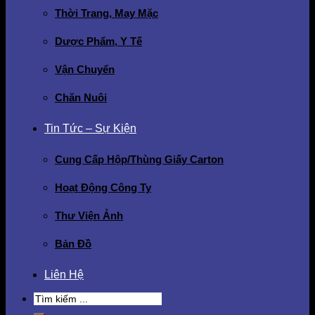
Thời Trang, May Mặc
Dược Phẩm, Y Tế
Vận Chuyển
Chăn Nuôi
Tin Tức – Sự Kiện
Cung Cấp Hộp/Thùng Giấy Carton
Hoạt Động Công Ty
Thư Viện Ảnh
Bản Đồ
Liên Hệ
Search
for: