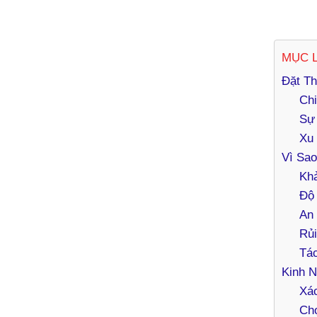
MỤC 
Đặt T
Chi
Sự 
Xu
Vì Sa
Khả
Độ 
An 
Rủi
Tá
Kinh 
Xác
Chọ