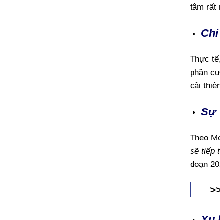
tâm rất 
Chi
Thực tế
phần cự
cải thiệ
Sự 
Theo Mor
sẽ tiếp
đoạn 20
>
Xu 