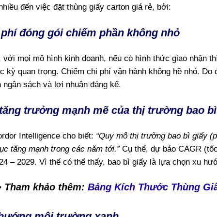
nhiều đến việc đặt thùng giấy carton giá rẻ, bởi:
 phí đóng gói chiếm phần không nhỏ
, với mọi mô hình kinh doanh, nếu có hình thức giao nhận th
c kỳ quan trọng. Chiếm chi phí vận hành không hề nhỏ. Do đó
n ngân sách và lợi nhuận đáng kể.
tăng trưởng mạnh mẽ của thị trường bao bì
dor Intelligence cho biết:
“Quy mô thị trường bao bì giấy 
 tục tăng mạnh trong các năm tới.”
Cụ thể, dự báo CAGR (tốc
24 – 2029. Vì thế có thể thấy, bao bì giấy là lựa chọn xu h
> Tham khảo thêm:
Bảng Kích Thước Thùng Giấ
hướng môi trường xanh