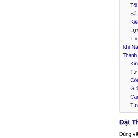
Tối
Sản
Kiể
Lựa
Thư
Khi N
Thành
Kin
Tư 
Côn
Giá
Cam
Tí
Đặt T
Đúng vậ