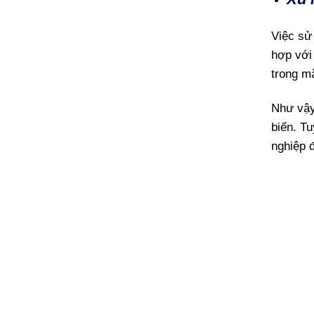
Việc sử
hợp với 
trong m
Như vậy
biến. T
nghiệp đ