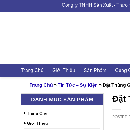
Skip
Công ty TNHH Sản Xuất - Thương Mại Bao
to
content
Cung C
Trang Chủ
Giới Thiệu
Sản Phẩm
Trang Chủ
»
Tin Tức – Sự Kiện
»
Đặt Thùng G
Đặt 
DANH MỤC SẢN PHẨM
Trang Chủ
POSTED
Giới Thiệu