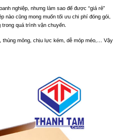
oanh nghiệp, nhưng làm sao để được “giá rẻ”
ệp nào cũng mong muốn tối ưu chi phí đóng gói,
 trong quá trình vận chuyển.
ượng, thùng mỏng, chịu lực kém, dễ móp méo,… Vậy
?