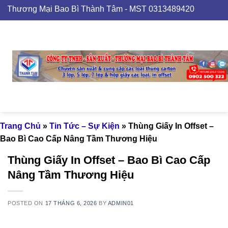
Skip
 Mại Bao Bì Thành Tâm - MST 0313489420
to
content
Trang Chủ
»
Tin Tức – Sự Kiện
»
Thùng Giấy In Offset –
Bao Bì Cao Cấp Nâng Tầm Thương Hiệu
Thùng Giấy In Offset – Bao Bì Cao Cấp
Nâng Tầm Thương Hiệu
POSTED ON
17 THÁNG 6, 2026
BY
ADMIN01