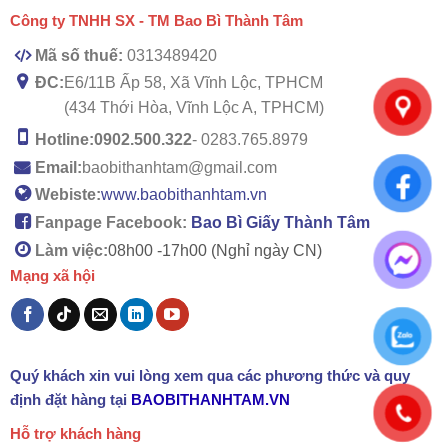
Công ty TNHH SX - TM Bao Bì Thành Tâm
Mã số thuế:
0313489420
ĐC:
E6/11B Ấp 58, Xã Vĩnh Lộc, TPHCM
(434 Thới Hòa, Vĩnh Lộc A, TPHCM)
Hotline:
0902.500.322
- 0283.765.8979
Email:
baobithanhtam@gmail.com
Webiste:
www.baobithanhtam.vn
Fanpage Facebook:
Bao Bì Giấy Thành Tâm
Làm việc:
08h00 -
17h00 (Nghỉ ngày CN)
Mạng xã hội
Quý khách xin vui lòng xem qua các phương thức và quy
định đặt hàng tại
BAOBITHANHTAM.VN
Hỗ trợ khách hàng