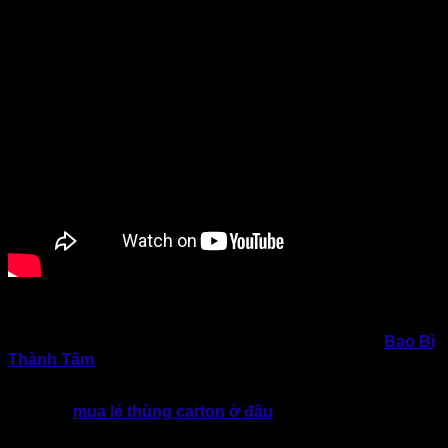
Bao Bì Giấy Thành Tâm với kinh nghiệm, uy tín và sự linh
hoạt trong bán lẻ sẽ là người bạn đồng hành đáng tin cậy
cho các shop online và doanh nghiệp nhỏ. Lựa chọn
Bao Bì
Thành Tâm
sẽ mang lại sự an tâm hơn về chất lượng, chính
sách hỗ trợ, và độ tin cậy lâu dài.
Câu hỏi “
mua lẻ thùng carton ở đâu
TpHCM giá tốt & uy
tín” thực chất là bài toán về tối ưu chi phí và nâng cao trải
nghiệm khách hàng. Thùng giấy carton không chỉ bảo vệ sản