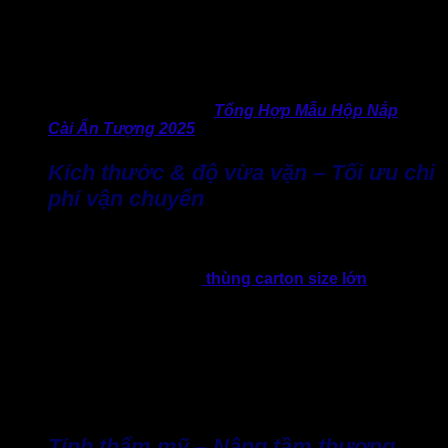
thực tế của giấy carton.
Nếu bỏ qua yếu tố này, tình trạng hàng hóa rủi ro trong quá
trình vận chuyển rất có thể xảy ra, gây tổn thất lớn hơn nhiều
so với số tiền tiết kiệm ban đầu.
>> Thông tin hữu ích:
Tổng Hợp Mẫu Hộp Nắp
Cài Ấn Tượng 2025
Kích thước & độ vừa vặn – Tối ưu chi
phí vận chuyển
Kích thước thùng carton cực kỳ quan trọng, đơn giản, nếu
chọn thùng quá nhỏ sẽ làm ảnh hướng đến sản phẩm dễ vỡ,
móp méo. Nhưng nếu chọn
thùng carton size lớn
quá cỡ
với sản phẩm, đồng nghĩa với việc bạn phải thêm nhiều vật
liệu chèn (mút xốp, giấy vụn), vừa tốn kém vừa lãng phí.
Bởi vậy, chọn được thùng chuẩn với sản phẩm không chỉ
bảo vệ tốt hơn mà còn giúp giảm đáng kể chi phí vận
chuyển, đặc biệt với các đơn hàng tính cước theo khối
lượng quy đổi.
Tính thẩm mỹ – Nâng tầm thương