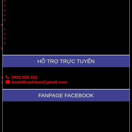
Quà Tặng
Thời Trang, May Mặc
Dược Phẩm, Y Tế
Vận Chuyển
Chăn Nuôi
Tin Tức – Sự Kiện
Cung Cấp Hộp/Thùng Giấy Carton
Hoạt Động Công Ty
Thư Viện Ảnh
Bản Đồ
Liên Hệ
HỖ TRỢ TRỰC TUYẾN
0902.500.322
baobithanhtam@gmail.com
FANPAGE FACEBOOK