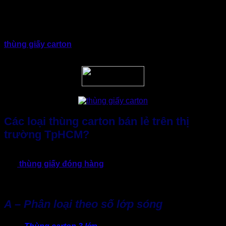
Tóm lại, mua lẻ thùng carton ở đâu giúp doanh nghiệp nhỏ
và vừa linh hoạt trong vận hành và tối ưu ngân sách.Đồng
thời bắt kịp xu hướng thị trường đang ưu tiên sử dụng
thùng giấy carton
với chất liệu giấy thay thế nhựa. Đây là
xu hướng bắt buộc trong thời gian sắp tới.
Các loại thùng carton bán lẻ trên thị
trường TpHCM?
Để lựa chọn đúng sản phẩm, người mua lẻ nên nắm rõ các
loại
thùng giấy đóng hàng
phổ biến hiện nay. Mỗi loại bao
bì giấy sẽ có đặc điểm và công năng riêng, phù hợp với từng
nhu cầu đóng gói cụ thể:
A – Phân loại theo số lớp sóng