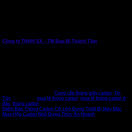
phẩm, mà còn góp phần xây dựng thương hiệu.
Nếu doanh nghiệp đang tìm giải pháp mua lẻ đáng tin cậy,
Bao Bì Thành Tâm là lựa chọn phù hợp, kết hợp giữa giá tốt,
chất lượng ổn định và dịch vụ tận tâm và nhiều chính sách
giá tốt đang được triển khai trong tháng này!
Công ty TNHH SX – TM Bao Bì Thành Tâm
Địa chỉ:
E6/11B Đường Thới Hòa (Đường Số 7 KCN
Vĩnh Lộc), Vĩnh Lộc, TP.Hồ Chí Minh
Hotline:
0902.500.322 | 0283.765.8979
Email:
baobithanhtam@gmail.com
Website:
www.baobithanhtam.vn |
www.thunggiaythanhtam.com
Fanpage:
https://www.facebook.com/baobithanhtam.vn
This entry was posted in
Cung cấp thùng giấy carton
,
Tin
Tức
and tagged
mua lẻ thùng carton
,
mua lẻ thùng carton ở
đâu
,
thùng carton
.
Điểm Bán Thùng Carton Cỡ Lớn Đựng Thiết Bị Máy Móc
Mua Hộp Carton Nhỏ Đựng Thức Ăn Nhanh
Để lại một bình luận