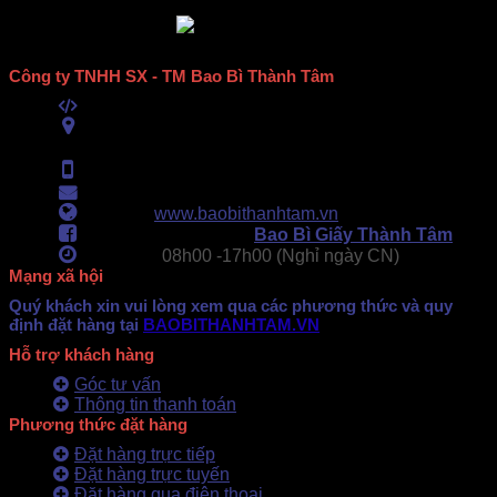
Công ty TNHH SX - TM Bao Bì Thành Tâm
Mã số thuế:
0313489420
ĐC:
E6/11B Ấp 58, Xã Vĩnh Lộc, TPHCM
(434 Thới Hòa, Vĩnh Lộc A, TPHCM)
Hotline:
0902.500.322
- 0283.765.8979
Email:
baobithanhtam@gmail.com
Webiste:
www.baobithanhtam.vn
Fanpage Facebook:
Bao Bì Giấy Thành Tâm
Làm việc:
08h00 -
17h00 (Nghỉ ngày CN)
Mạng xã hội
Quý khách xin vui lòng xem qua các phương thức và quy
định đặt hàng tại
BAOBITHANHTAM.VN
Hỗ trợ khách hàng
Góc tư vấn
Thông tin thanh toán
Phương thức đặt hàng
Đặt hàng trực tiếp
Đặt hàng trực tuyến
Đặt hàng qua điện thoại