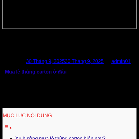
Mua Lẻ Thùng Carton Ở Đâu TpHCM
Giá Tốt & Uy Tín?
Posted on
30 Tháng 9, 2025
30 Tháng 9, 2025
by
admin01
“
Mua lẻ thùng carton ở đâu
?”
– Thắc mắc của nhiều
doanh nghiệp, đặc biệt các mô hình kinh doanh vừa và lẻ,
các shop kinh doanh, thương mại điện tử,… vì loại thùng
giấy này đáp ứng nhu cầu nhanh chóng, linh hoạt và cân đối
chi phí. Tuy nhiên, việc mua lẻ hay đặt sản xuất sẽ giúp
doanh nghiệp tiết kiệm chi phí hơn?
MỤC LỤC NỘI DUNG
Xu hướng mua lẻ thùng carton hiện nay?