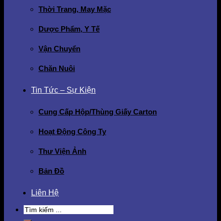
Thời Trang, May Mặc
Dược Phẩm, Y Tế
Vận Chuyển
Chăn Nuôi
Tin Tức – Sự Kiện
Cung Cấp Hộp/Thùng Giấy Carton
Hoạt Động Công Ty
Thư Viện Ảnh
Bản Đồ
Liên Hệ
Search
for: