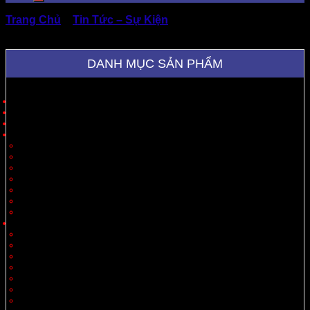
Trang Chủ
»
Tin Tức – Sự Kiện
»
Mua Lẻ Thùng Carton
Ở Đâu TpHCM Giá Tốt & Uy Tín?
DANH MỤC SẢN PHẨM
Trang Chủ
Giới Thiệu
Sản Phẩm
Cung Cấp Hộp Giấy, Thùng Giấy
Hộp Giấy
Thùng Carton 3 Lớp
Thùng Carton 5 Lớp
Thùng Carton 7 Lớp
Thùng Offset
Thùng Thiết Kế Theo Yêu Cầu
Vách Ngăn
Carton Theo Ngành Hàng
Nông Sản
Thực Phẩm
Xuất Khẩu
Tiêu Dùng
Mỹ Phẩm
Thủy Sản
Thiết Bị