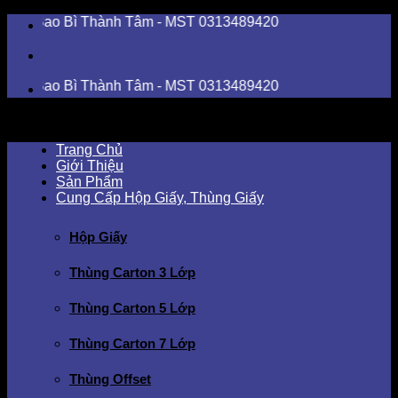
Skip
o Bì Thành Tâm - MST 0313489420
to
content
o Bì Thành Tâm - MST 0313489420
Trang Chủ
Giới Thiệu
Sản Phẩm
Cung Cấp Hộp Giấy, Thùng Giấy
Hộp Giấy
Thùng Carton 3 Lớp
Thùng Carton 5 Lớp
Thùng Carton 7 Lớp
Thùng Offset