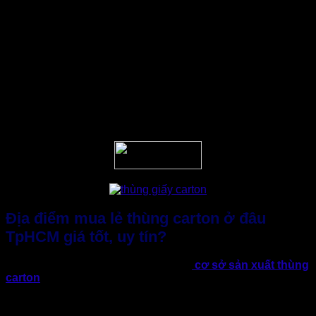
Giá bán minh bạch, hợp lý, tránh tình trạng “báo giá
mập mờ”.
Hỗ trợ linh hoạt đơn hàng đa dạng số lượng. Giao hàng
đúng hẹn và nhanh chóng ngay tại TP.HCM.
…
Đây là yếu tố quyết định giúp doanh nghiệp yên tâm lâu dài,
không phải mất thời gian tìm hiểu và “đổi nhà cung cấp” liên
tục.
Địa điểm mua lẻ thùng carton ở đâu
TpHCM giá tốt, uy tín?
Với thị trường rộng lớn, có hàng trăm
cơ sở sản xuất thùng
carton
tại TP.HCM. Tuy nhiên, để đảm bảo chất lượng và chi
phí tối ưu, doanh nghiệp nên chọn những đơn vị có kinh
nghiệm lâu năm, xưởng sản xuất trực tiếp.