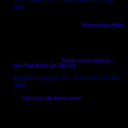
hiệu
Trong kinh doanh TMĐT, bán hàng online, bao bì chính là
“người bán hàng thầm lặng”. Một chiếc
thùng carton offset
được in ấn thương hiệu, thiết kế tinh tế, cứng cáp,…sẽ tạo
ấn tượng chuyên nghiệp, tăng khả năng khách hàng quay
lại. Ngược lại, giao hàng bằng thùng cũ, lem nhem, mỏng ọp
ẹp sẽ dễ khiến khách hàng đánh giá thấp sự chỉn chu của
doanh nghiệp.
>> Không thể bỏ qua:
Thùng Carton Sóng E –
Giải Pháp Đóng Gói Tiện Lợi
Nguồn cung uy tín – Đảm bảo sự ổn
định
Hãy chọn
nhà cung cấp thùng carton
có kinh nghiệm và
được nhiều doanh nghiệp tin tưởng lựa chọn và đồng hành.
Một xưởng sản xuất thùng carton uy tín sẽ mang lại:
Chất lượng ổn định, đồng đều giữa các lô hàng thùng
giấy.