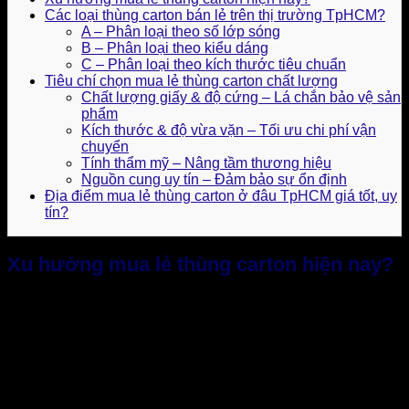
Các loại thùng carton bán lẻ trên thị trường TpHCM?
A – Phân loại theo số lớp sóng
B – Phân loại theo kiểu dáng
C – Phân loại theo kích thước tiêu chuẩn
Tiêu chí chọn mua lẻ thùng carton chất lượng
Chất lượng giấy & độ cứng – Lá chắn bảo vệ sản
phẩm
Kích thước & độ vừa vặn – Tối ưu chi phí vận
chuyển
Tính thẩm mỹ – Nâng tầm thương hiệu
Nguồn cung uy tín – Đảm bảo sự ổn định
Địa điểm mua lẻ thùng carton ở đâu TpHCM giá tốt, uy
tín?
Xu hướng mua lẻ thùng carton hiện nay?
Trong bối cảnh thương mại điện tử và lĩnh vực kinh doanh
bán lẻ ngày càng phát triển mạnh mẽ, nhu cầu sử dụng và
mua lẻ thùng carton ở đâu tại TP.HCM tăng trưởng ổn định
mỗi năm. Theo báo cáo từ Statista cập nhật:
“Thị trường bao
bì giấy toàn cầu đạt hơn 400 tỷ USD năm 2024 và Việt Nam
nằm trong nhóm quốc gia có mức tăng trưởng trên 10%/năm.
Riêng tại TP.HCM, với hơn 30.000 hộ kinh doanh online,