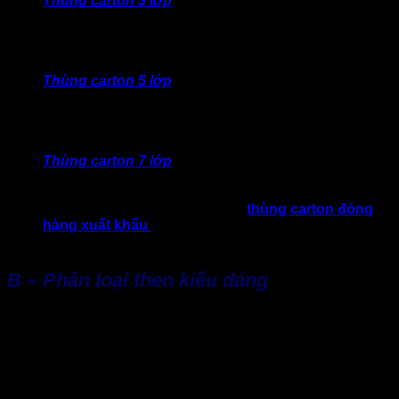
Thùng carton 3 lớp
:
Nổi bật với trọng lượng nhẹ, giá
thành phù hợp. Thưởng được ưu tiên của các shop
online, kênh TMĐT, sử dụng cho hàng hóa trọng lượng
nhẹ như mỹ phẩm, thời trang, giày dép, văn phòng
phẩm,…
Thùng carton 5 lớp
: Cấu trúc 5 lớp, tạo độ bền và khả
năng chịu lực tốt hơn. Thường được dùng cho hàng
nặng vừa như đồ điện tử, thiết bị gia dụng. Và phù hợp
với tiêu chí hàng xuất khẩu với trọng lượng sản phẩm
tương ứng.
Thùng carton 7 lớp
:
Ít phổ biến trong bán lẻ nhưng lại
cần thiết và lựa chọn số 1 cho hàng hóa trọng lượng
lớn., cồng kềnh, dễ hư hỏng. Ngoài ra, đây là lựa chọn
số 1 cho doanh nghiệp tìm kiếm
thùng carton đóng
hàng xuất khẩu
vì đáp ứng mọi yêu cầu của thị trường
khó tính.
B – Phân loại theo kiểu dáng
Thùng carton nắp gập (RSC):
Loại thông dụng nhất,
dễ sử dụng, đa dạng kích thước. Chất lượng hầu như
đáp ứng đa dạng ngành hàng.
Thùng carton âm dương:
Thường được các thương
hiệu cao cấp lựa chọn nhờ tính thẩm mỹ. Tạo cảm giác