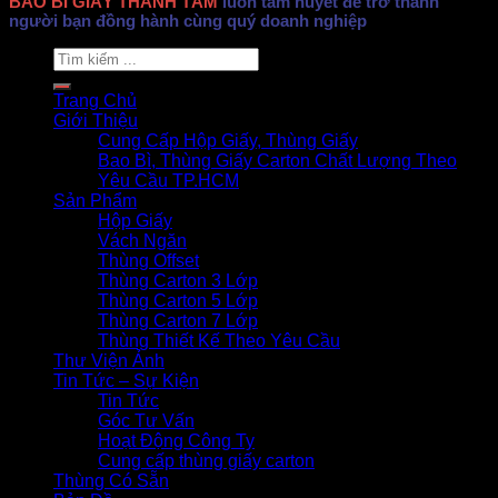
BAO BÌ GIẤY THÀNH TÂM
luôn tâm huyết để trở thành
người bạn đồng hành cùng quý doanh nghiệp
Search
for:
Trang Chủ
Giới Thiệu
Cung Cấp Hộp Giấy, Thùng Giấy
Bao Bì, Thùng Giấy Carton Chất Lượng Theo
Yêu Cầu TP.HCM
Sản Phẩm
Hộp Giấy
Vách Ngăn
Thùng Offset
Thùng Carton 3 Lớp
Thùng Carton 5 Lớp
Thùng Carton 7 Lớp
Thùng Thiết Kế Theo Yêu Cầu
Thư Viện Ảnh
Tin Tức – Sự Kiện
Tin Tức
Góc Tư Vấn
Hoạt Động Công Ty
Cung cấp thùng giấy carton
Thùng Có Sẵn