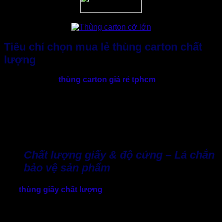
Tiêu chí chọn mua lẻ thùng carton chất
lượng
Trên thị trường
thùng carton giá rẻ tphcm
, không khó để
tìm nơi bán thùng giấy carton. Nhưng nếu chỉ nhìn vào giá rẻ
mà bỏ qua các yếu tố chất lượng, doanh nghiệp dễ rơi vào
cảnh “tiền mất tật mang”. Tình trạng hàng bị hư hỏng, chi phí
vận chuyển tăng, hình ảnh thương hiệu xấu đi, mất khách.
Để tránh tình huống đó, khi lựa chọn mua lẻ thùng carton ở
đâu, doanh nghiệp nên đặt ra những tiêu chí sau:
Chất lượng giấy & độ cứng – Lá chắn
bảo vệ sản phẩm
Một
thùng giấy chất lượng
đạt chuẩn phải chịu được lực
nén, không bị móp méo khi xếp chồng hoặc vận chuyển xa.
Hãy ưu tiên chọn thùng giấy có thông số ECT (Edge Crush
Test) rõ ràng. Bởi đây là chỉ số đánh giá khả năng chịu lực