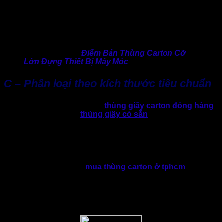
cao cấp, gia tăng trải nghiệm sang trọng khi mở hộp.
Hộp carton nắp rời:
Tiện lợi, dễ mở. Thường dùng
cho sản phẩm bán lẻ, quà tặng, đồ lưu niệm hoặc sản
phẩm cần trình bày đẹp mắt,…
….
>> Tham khảo:
Điểm Bán Thùng Carton Cỡ
Lớn Đựng Thiết Bị Máy Móc
C – Phân loại theo kích thước tiêu chuẩn
Nhiều cửa hàng kinh doanh
thùng giấy carton đóng hàng
tại TP.HCM cung cấp
thùng giấy có sẵn
các size phổ biến
như 20x20x20cm, 30x20x15cm, 40x30x20cm… Điều này
giúp người kinh doanh tìm kiếm mua lẻ thùng carton ở đâu
dễ dàng lựa chọn, mua theo số lượng cần và không cần đặt
riêng theo yêu cầu.
Nhìn chung, thị trường
mua thùng carton ở tphcm
hoàn
toàn đủ khả năng đáp ứng đa dạng nhu cầu, từ số lượng
nhỏ lẻ, sản phẩm nhẹ cho đến hàng hóa đặc thù cần độ bền
cao. Tuy nhiên, nếu doanh nghiệp lớn, việc sản xuất theo
yêu cầu riêng vẫn là điều cần thiết.