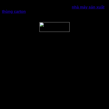
gia tăng nhờ sự phát triển của thương mại điện tử và xu
hướng bao bì xanh. Việc lựa chọn đúng
nhà máy sản xuất
thùng carton
không chỉ giúp tiết kiệm chi phí mà còn nâng
cao trải nghiệm khách hàng.