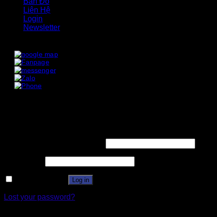
Bản Đồ
Liên Hệ
Login
Newsletter
x
x
Login
Username or email address
*
Password
*
Remember me
Log in
Lost your password?