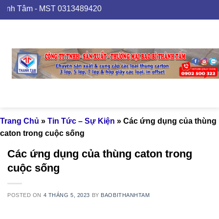
Skip
 Tâm - MST 0313489420
to
content
Trang Chủ
»
Tin Tức – Sự Kiện
»
Các ứng dụng của thùng
caton trong cuộc sống
Các ứng dụng của thùng caton trong
cuộc sống
POSTED ON
4 THÁNG 5, 2023
BY
BAOBITHANHTAM