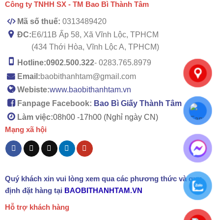
Công ty TNHH SX - TM Bao Bì Thành Tâm
Mã số thuế:
0313489420
ĐC:
E6/11B Ấp 58, Xã Vĩnh Lộc, TPHCM
(434 Thới Hòa, Vĩnh Lộc A, TPHCM)
Hotline:
0902.500.322
- 0283.765.8979
Email:
baobithanhtam@gmail.com
Webiste:
www.baobithanhtam.vn
Fanpage Facebook:
Bao Bì Giấy Thành Tâm
Làm việc:
08h00 -
17h00 (Nghỉ ngày CN)
Mạng xã hội
Quý khách xin vui lòng xem qua các phương thức và quy
định đặt hàng tại
BAOBITHANHTAM.VN
Hỗ trợ khách hàng