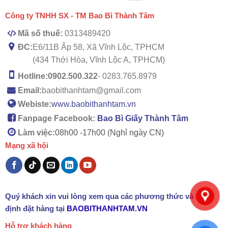
Công ty TNHH SX - TM Bao Bì Thành Tâm
Mã số thuế:
0313489420
ĐC:
E6/11B Ấp 58, Xã Vĩnh Lộc, TPHCM
(434 Thới Hòa, Vĩnh Lộc A, TPHCM)
Hotline:
0902.500.322
- 0283.765.8979
Email:
baobithanhtam@gmail.com
Webiste:
www.baobithanhtam.vn
Fanpage Facebook:
Bao Bì Giấy Thành Tâm
Làm việc:
08h00 -
17h00 (Nghỉ ngày CN)
Mạng xã hội
Quý khách xin vui lòng xem qua các phương thức và quy
định đặt hàng tại
BAOBITHANHTAM.VN
Hỗ trợ khách hàng