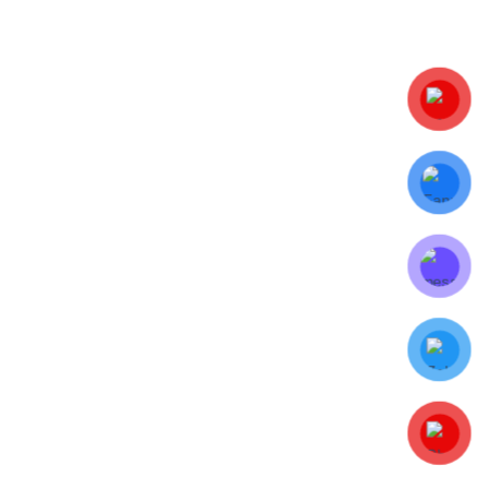
BAOBITHANHTAM.VN
Hỗ trợ khách hàng
Góc tư vấn
Thông tin thanh toán
Phương thức đặt hàng
Đặt hàng trực tiếp
Đặt hàng trực tuyến
Đặt hàng qua điện thoại
Chính sách hoàn trả
Phương thức thanh toán
Thanh toán trực tiếp
Thanh toán chuyển khoản
Phương thức vận chuyển
Nội thành TP.HCM
Liên hệ đặt hàng
Các tỉnh khác
Chi phí vận chuyển