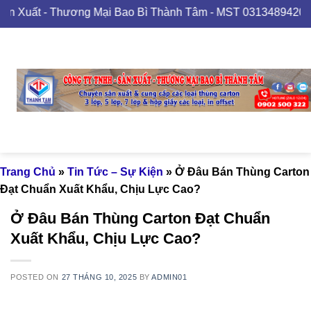
Skip
ương Mại Bao Bì Thành Tâm - MST 0313489420
to
content
Trang Chủ
»
Tin Tức – Sự Kiện
»
Ở Đâu Bán Thùng Carton
Đạt Chuẩn Xuất Khẩu, Chịu Lực Cao?
Ở Đâu Bán Thùng Carton Đạt Chuẩn
Xuất Khẩu, Chịu Lực Cao?
POSTED ON
27 THÁNG 10, 2025
BY
ADMIN01