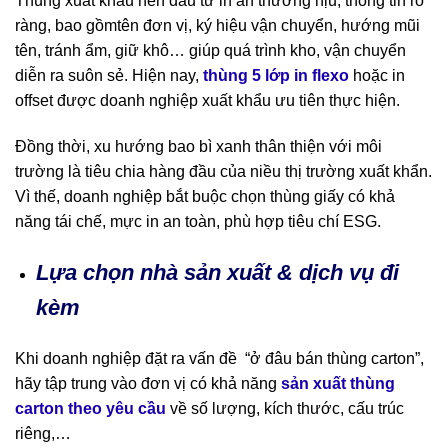
Thùng xuất khẩu nên đầu tư in ấn thương hịu, thông tin rõ
ràng, bao gồmtên đơn vị, ký hiệu vận chuyển, hướng mũi
tên, tránh ẩm, giữ khô… giúp quá trình kho, vận chuyển
diễn ra suôn sẻ. Hiện nay,
thùng 5 lớp in flexo
hoặc in
offset được doanh nghiệp xuất khẩu ưu tiên thực hiện.
Đồng thời, xu hướng bao bì xanh thân thiện với môi
trường là tiêu chia hàng đầu của niều thị trường xuất khẩn.
Vì thế, doanh nghiệp bắt buộc chọn thùng giấy có khả
năng tái chế, mực in an toàn, phù hợp tiêu chí ESG.
Lựa chọn nhà sản xuất & dịch vụ đi
kèm
Khi doanh nghiệp đặt ra vấn đề “ở đâu bán thùng carton”,
hãy tập trung vào đơn vị có khả năng
sản xuất thùng
carton theo yêu cầu
về số lượng, kích thước, cấu trúc
riêng,…