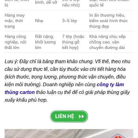
bình, dễ vỡ
bị
nếu nhỏ)
quốc tế
Hàng may
In ấn thương hiệu,
mặc, thời
Nhẹ
3–5 lớp
kiểm soát hình thức
trang
thùng đẹp
Hàng công
Rất nặng,
7 lớp (hoặc
Khả năng chịu xếp
nghiệp, nội
khối lượng
thùng gỗ
chồng cao, vận
thất lớn
lớn
kết hợp)
chuyển đường dài
Lưu ý: Đây chỉ là bảng tham khảo chung. Vfi thế, theo nhu
cầu sử dụng thực tế, cần tùy thuộc vào chi tiết hàng hóa
(kích thước, trọng lượng, phương thức vận chuyển, điều
kiện môi trường). Doanh nghiệp nên cùng
công ty làm
thùng carton
thảo luận cụ thể để có giải pháp thùng giấy
xuấy khẩu phù hợp.