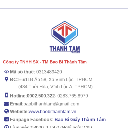
Công ty TNHH SX - TM Bao Bì Thành Tâm
Mã số thuế:
0313489420
ĐC:
E6/11B Ấp 58, Xã Vĩnh Lộc, TPHCM
(434 Thới Hòa, Vĩnh Lộc A, TPHCM)
Hotline:
0902.500.322
- 0283.765.8979
Email:
baobithanhtam@gmail.com
Webiste:
www.baobithanhtam.vn
Fanpage Facebook:
Bao Bì Giấy Thành Tâm
Làm việc:
08h00 -
17h00 (Nghỉ ngày CN)