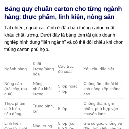
Bảng quy chuẩn carton cho từng ngành
hàng: thực phẩm, linh kiện, nông sản
Tất nhiên, ngoài xác định ở đâu bán thùng carton xuất
khẩu chất lượng. Dưới đây là bảng tóm tắt giúp doanh
nghiệp hình dung “liên ngành” và có thể đối chiếu khi chọn
thùng carton phù hợp.
Khối
Cấu trúc
Ngành hàng
lượng/hàng
Yêu cầu đặc biệt
đề xuất
hóa
Nông sản
Nặng,
Chống ẩm, thoát khí,
5 lớp hoặc
(trái cây, rau
nhiều khối
khả năng xếp chồng
7 lớp
quả)
lượng
cao
Thực phẩm
Chống thấm, ghi
Trung bình,
chế biến,
5 lớp
nhãn, phù hợp vận
lớn
tiêu dùng
chuyển lạnh
Linh kiện
5 lớp (có
Gia cố góc, chống va
Nhẹ, trung
điện tử, thiết
thể 3 lớp
đập, tuân tiêu chuẩn