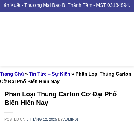
Skip
- Thương Mại Bao Bì Thành Tâm - MST 0313489420
to
content
Trang Chủ
»
Tin Tức – Sự Kiện
»
Phân Loại Thùng Carton
Cỡ Đại Phổ Biến Hiện Nay
Phân Loại Thùng Carton Cỡ Đại Phổ
Biến Hiện Nay
POSTED ON
3 THÁNG 12, 2025
BY
ADMIN01