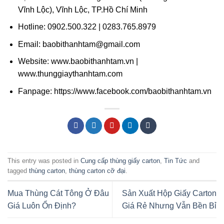
Vĩnh Lộc), Vĩnh Lộc, TP.Hồ Chí Minh
Hotline: 0902.500.322 | 0283.765.8979
Email: baobithanhtam@gmail.com
Website: www.baobithanhtam.vn |
www.thunggiaythanhtam.com
Fanpage: https://www.facebook.com/baobithanhtam.vn
This entry was posted in
Cung cấp thùng giấy carton
,
Tin Tức
and
tagged
thùng carton
,
thùng carton cỡ đại
.
Mua Thùng Cát Tông Ở Đâu
Sản Xuất Hộp Giấy Carton
Giá Luôn Ổn Định?
Giá Rẻ Nhưng Vẫn Bền Bỉ