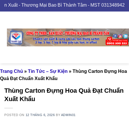
Skip
ương Mại Bao Bì Thành Tâm - MST 0313489420
to
content
Trang Chủ
»
Tin Tức – Sự Kiện
»
Thùng Carton Đựng Hoa
Quả Đạt Chuẩn Xuất Khẩu
Thùng Carton Đựng Hoa Quả Đạt Chuẩn
Xuất Khẩu
POSTED ON
12 THÁNG 6, 2026
BY
ADMIN01