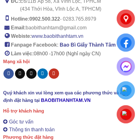
ĐC:
E6/11B Ấp 58, Xã Vĩnh Lộc, TPHCM
(434 Thới Hòa, Vĩnh Lộc A, TPHCM)
Hotline:
0902.500.322
- 0283.765.8979
Email:
baobithanhtam@gmail.com
Webiste:
www.baobithanhtam.vn
Fanpage Facebook:
Bao Bì Giấy Thành Tâm
Làm việc:
08h00 -
17h00 (Nghỉ ngày CN)
Mạng xã hội
Quý khách xin vui lòng xem qua các phương thức và quy
định đặt hàng tại
BAOBITHANHTAM.VN
Hỗ trợ khách hàng
Góc tư vấn
Thông tin thanh toán
Phương thức đặt hàng