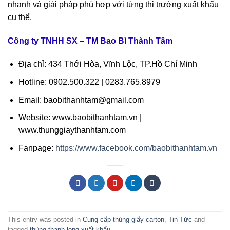
nhanh và giải pháp phù hợp với từng thị trường xuất khẩu
cụ thể.
Công ty TNHH SX – TM Bao Bì Thành Tâm
Địa chỉ: 434 Thới Hòa, Vĩnh Lộc, TP.Hồ Chí Minh
Hotline: 0902.500.322 | 0283.765.8979
Email: baobithanhtam@gmail.com
Website: www.baobithanhtam.vn |
www.thunggiaythanhtam.com
Fanpage:
https://www.facebook.com/baobithanhtam.vn
This entry was posted in
Cung cấp thùng giấy carton
,
Tin Tức
and
tagged
thùng thanh long xuất khẩu
.