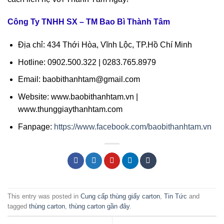
Công Ty TNHH SX – TM Bao Bì Thành Tâm
Địa chỉ: 434 Thới Hòa, Vĩnh Lộc, TP.Hồ Chí Minh
Hotline: 0902.500.322 | 0283.765.8979
Email: baobithanhtam@gmail.com
Website: www.baobithanhtam.vn |
www.thunggiaythanhtam.com
Fanpage:
https://www.facebook.com/baobithanhtam.vn
This entry was posted in
Cung cấp thùng giấy carton
,
Tin Tức
and
tagged
thùng carton
,
thùng carton gần đây
.