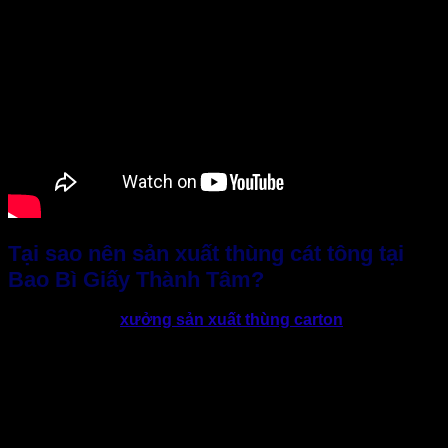
Tại sao nên sản xuất thùng cát tông tại
Bao Bì Giấy Thành Tâm?
Lựa chọn đúng
xưởng sản xuất thùng carton
là yếu tố
quyết định chất lượng bao bì cũng như hiệu quả sử dụng
thực tế. Một đơn vị cung cấp uy tín sẽ đảm bảo sản phẩm đạt
tiêu chuẩn, ngoài ra còn đồng hành cùng doanh nghiệp quá
trình tư vấn, hỗ trợ sản xuất và tối ưu chi phí, đem lại hiệu
quả vận hành cho doanh nghiệp.
Hơn 10 năm kinh nghiệm trong lĩnh vực sản xuất và tư vấn,