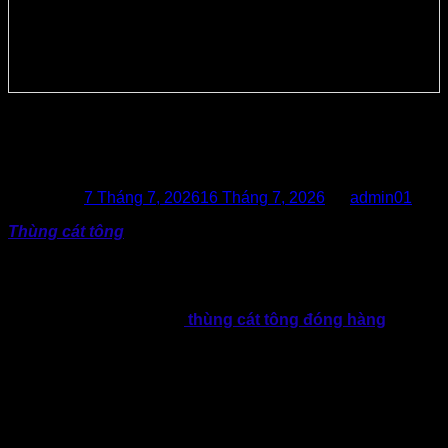
Vai Trò Thùng Cát Tông Trong Vận
Hành Doanh Nghiệp Hiện Đại
Posted on
7 Tháng 7, 2026
16 Tháng 7, 2026
by
admin01
Thùng cát tông
không chỉ có khả năng bảo vệ hàng hóa,
thực tế còn góp phần tối ưu vận hành, giảm chi phí logistics
và nâng cao hình ảnh thương hiệu trở nên chuyên nghiệp
hơn.
Không khó để nhận thấy,
thùng cát tông đóng hàng
trở
thành phương án đóng gói vừa kinh tế vừa hiệu quả. Đây là
sự lựa chọn của nhiều doanh nghiệp và lĩnh vực hoạt động
khác nhau. Từ doanh nghiệp sản xuất, đơn vị thương mại
điện tử đến ngành thực phẩm, nông sản, điện tử hay xuất
khẩu,…
Bởi vậy có thể thấy, vai trò của thùng giấy trong hoạt động