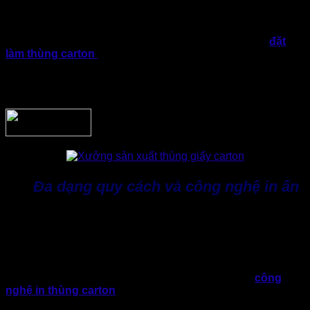
cấp mẫu có sẵn mà sẽ đem đến giải pháp bao bì riêng, phù
hợp với từng doanh nghiệp cụ thể.
Đội ngũ kỹ thuật của Thành Tâm sẽ khảo sát nhu cầu
đặt
làm thùng carton
thực tế, phân tích đặc điểm hàng hóa và
tư vấn giải pháp phù hợp về kích thước, chất liệu giấy, loại
sóng và kết cấu thùng. Điều này giúp doanh nghiệp sở hữu
giải pháp đóng gói hiệu quả ngay từ đầu.
Đa dạng quy cách và công nghệ in ấn
Bao Bì Giấy Thành Tâm chuyên
thùng carton theo yêu cầu
đa dạng như thùng 3 lớp, 5 lớp, 7 lớp, thùng đối khẩu, thùng
nắp gài, thùng âm dương, thùng có vách ngăn,… và nhiều
mẫu thiết kế theo yêu cầu.
Ngoài ra, với hệ thống máy móc hiện đại, cập nhật
công
nghệ in thùng carton
đa dạng như Flexo, Offset và kỹ thuật
số. Thành Tâm hỗ trợ doanh nghiệp xây dựng dấu ấn