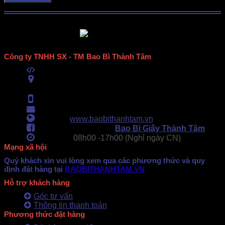
Công ty TNHH SX - TM Bao Bì Thành Tâm
Mã số thuế:
0313489420
ĐC:
E6/11B Ấp 58, Xã Vĩnh Lộc, TPHCM
(434 Thới Hòa, Vĩnh Lộc A, TPHCM)
Hotline:
0902.500.322
- 0283.765.8979
Email:
baobithanhtam@gmail.com
Webiste:
www.baobithanhtam.vn
Fanpage Facebook:
Bao Bì Giấy Thành Tâm
Làm việc:
08h00 -
17h00 (Nghỉ ngày CN)
Mạng xã hội
Quý khách xin vui lòng xem qua các phương thức và quy
định đặt hàng tại
BAOBITHANHTAM.VN
Hỗ trợ khách hàng
Góc tư vấn
Thông tin thanh toán
Phương thức đặt hàng