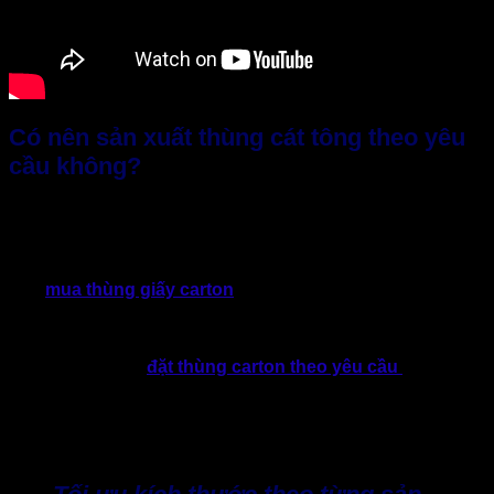
Có nên sản xuất thùng cát tông theo yêu
cầu không?
Một số doanh nghiệp luôn cho rằng, nếu mua thùng cát tông
có sẵn trên thị trường thì chi phí sẽ thấp hơn. Nhưng một sự
thật khá phũ phàng, khi quy mô kinh doanh ngày càng mở
rộng và yêu cầu về tối ưu vận hành trở nên khắt khe hơn,
việc
mua thùng giấy carton
có sẵn sẽ phát sinh nhiều hạn
chế như kích thước không phù hợp, lãng phí vật liệu chèn
lót, tăng chi phí vận chuyển và khó tạo dấu ấn thương hiệu.
Do đó, xu hướng
đặt thùng carton theo yêu cầu
là lựa
chọn phù hợp nhất lúc này. Tất nhiên, nếu so với chi phí
trước mắt thì thùng theo yêu cầu sẽ cao hơn mua đại trà.
Nhưng xét trên tổng thể vận hành, đây là khoản đầu tư xứng
đáng với hiệu quả lâu dài.