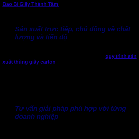
Bao Bì Giấy Thành Tâm
là đối tác được hàng trăm doanh
nghiệp đa dạng lĩnh vực tin tưởng hợp tác khi có nhu cầu
sản xuất thùng cát tông theo yêu cầu.
Sản xuất trực tiếp, chủ động về chất
lượng và tiến độ
Thành Tâm đầu tư hệ thống nhà xưởng cùng dây chuyền
sản xuất hiện đại. Chủ động kiểm soát toàn bộ
quy trình sản
xuất thùng giấy carton
từ lựa chọn nguyên liệu, tạo sóng,
bế khuôn, in ấn đến gia công và hoàn thiện sản phẩm.
Khi hợp tác với đơn vị sản xuất trực tiếp, doanh nghiệp sẽ
yên tâm hơn khi xưởng chủ động về tiến độ. Nhờ đó đảm
bảo chất lượng đồng đều giữa các lô hàng và đáp ứng tốt
những đơn hàng số lượng lớn trong thời gian ngắn.
Tư vấn giải pháp phù hợp với từng
doanh nghiệp
Tất nhiên, sẽ không có loại thùng cát tông nào sẽ phù hợp
với tất cả sản phẩm. Do đó, Thành Tâm không ưu tiên cung