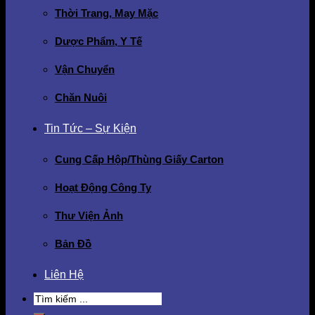
Thời Trang, May Mặc
Dược Phẩm, Y Tế
Vận Chuyển
Chăn Nuôi
Tin Tức – Sự Kiện
Cung Cấp Hộp/Thùng Giấy Carton
Hoạt Động Công Ty
Thư Viện Ảnh
Bản Đồ
Liên Hệ
Search
for: