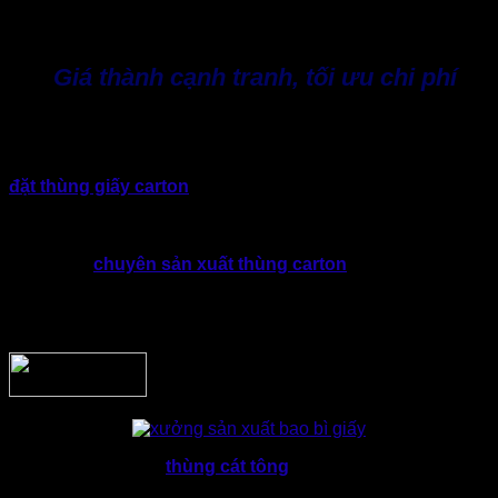
thương hiệu riêng biệt, tăng tỷ lệ cạnh tranh và góp phần
nâng cao hình ảnh chuyên nghiệp hơn.
Giá thành cạnh tranh, tối ưu chi phí
Nhờ chủ động trong khâu sản xuất và nguồn nguyên liệu,
Thành Tâm có khả năng tối ưu chi phí nhưng vẫn đảm bảo
chất lượng sản phẩm. Đối với các doanh nghiệp có nhu cầu
đặt thùng giấy carton
thường xuyên hoặc sản xuất số
lượng lớn. Thành Tâm luôn đưa ra giải pháp phù hợp nhằm
cân bằng giữa chi phí đầu tư và hiệu quả sử dụng lâu dài.
Không chỉ
chuyên sản xuất thùng carton
, Thành Tâm còn
hướng đến mục tiêu xây dựng mối quan hệ hợp tác bền
vững. Xưởng luôn mong muốn đồng hành cùng doanh
nghiệp trong quá trình phát triển.
Xu hướng sản xuất
thùng cát tông
theo yêu cầu đang mang
lại nhiều lợi thế rõ rệt cho doanh nghiệp. Từ việc tối ưu kích