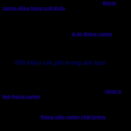
tử ưu tiên khả năng chống va đập; Trong khi đó,
thùng
carton đóng hàng xuất khẩu
đòi hỏi tiêu chí về độ chịu nén
cao, đáp ứng quá trình vận chuyển đường dài.
Vì thế, khi sản xuất theo yêu cầu sẽ giúp doanh nghiệp chủ
động hơn. Được tư vấn và lựa chọn loại giấy, số lớp carton,
kiểu sóng, kết cấu và phương án
in ấn thùng carton
phù
hợp với từng sản phẩm. Lúc này, thùng giấy không chỉ đáp
ứng yêu cầu về kỹ thuật mà còn góp phần tối ưu hiệu quả
vận hành.
Tiết kiệm chi phí trong dài hạn
Thùng cát tông đóng hàng nếu được thiết kế đúng tiêu
chuẩn sẽ giảm tỷ lệ hàng hóa hư hỏng, hạn chế chi phí đổi
trả. Đồng thời còn giảm lượng vật liệu đóng gói phát sinh và
tối ưu diện tích lưu kho. Ngoài ra, khi hợp tác với
công ty
làm thùng carton
sản xuất trực tiếp với số lượng lớn cũng
sẽ giúp doanh nghiệp có mức giá tốt hơn so với việc mua lẻ
nhiều lần.
Có thể nói, đầu tư
thùng giấy carton chất lượng
và phù
hợp không phải là một khoản chi phí phát sinh. Đây chính là
giải pháp đóng gói giúp doanh nghiệp kiểm soát chi phí và