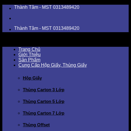
Skip
Thành Tâm - MST 0313489420
to
content
Thành Tâm - MST 0313489420
Trang Chủ
Giới Thiệu
Sản Phẩm
Cung Cấp Hộp Giấy, Thùng Giấy
Hộp Giấy
Thùng Carton 3 Lớp
Thùng Carton 5 Lớp
Thùng Carton 7 Lớp
Thùng Offset