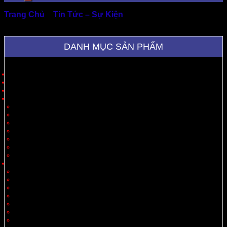
Trang Chủ
»
Tin Tức – Sự Kiện
»
Vai Trò Thùng Cát Tông
Trong Vận Hành Doanh Nghiệp Hiện Đại
DANH MỤC SẢN PHẨM
Trang Chủ
Giới Thiệu
Sản Phẩm
Cung Cấp Hộp Giấy, Thùng Giấy
Hộp Giấy
Thùng Carton 3 Lớp
Thùng Carton 5 Lớp
Thùng Carton 7 Lớp
Thùng Offset
Thùng Thiết Kế Theo Yêu Cầu
Vách Ngăn
Carton Theo Ngành Hàng
Nông Sản
Thực Phẩm
Xuất Khẩu
Tiêu Dùng
Mỹ Phẩm
Thủy Sản
Thiết Bị