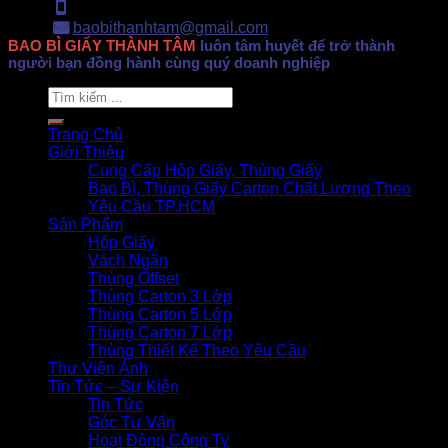
Hotline: 0902.500.322
baobithanhtam@gmail.com
BAO BÌ GIẤY THÀNH TÂM
luôn tâm huyết để trở thành
người bạn đồng hành cùng quý doanh nghiệp
Search
for:
Trang Chủ
Giới Thiệu
Cung Cấp Hộp Giấy, Thùng Giấy
Bao Bì, Thùng Giấy Carton Chất Lượng Theo
Yêu Cầu TP.HCM
Sản Phẩm
Hộp Giấy
Vách Ngăn
Thùng Offset
Thùng Carton 3 Lớp
Thùng Carton 5 Lớp
Thùng Carton 7 Lớp
Thùng Thiết Kế Theo Yêu Cầu
Thư Viện Ảnh
Tin Tức – Sự Kiện
Tin Tức
Góc Tư Vấn
Hoạt Động Công Ty