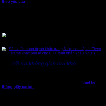
theo yêu cầu
dựa trên sản phẩm thực tế. Chủ động điều
chỉnh thiết kế với kết cấu sóng chịu lực giúp giảm tác động
từ bên ngoài, hạn chế va đập và phân tán lực nén hiệu quả.
Hàng hóa an toàn, tỷ lệ hư hỏng giảm trong quá trình vận
chuyển không chỉ giúp tiết kiệm chi phí đổi trả mà còn góp
phần nâng cao mức độ hài lòng của khách hàng.
Tối ưu không gian lưu kho
Một trong những bài toán lớn và khá khó khăn, doanh nghiệp
phải làm sao tận dụng tối đa diện tích kho nhưng vẫn đảm
bảo hàng hóa được bảo quản an toàn. Lúc này,
thiết kế
thùng giấy carton
theo tiêu chuẩn và khả năng xếp chồng
tốt, nhờ đó thùng cát tông sẽ tối ưu diện tích lưu trữ, thuận
tiện cho việc phân loại và quản lý hàng hóa theo từng khu
vực.