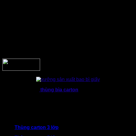
Lớp giấy mặt: Là lớp ngoài cùng, có độ cứng cao, đảm
nhận chức năng in ấn và tạo tính thẩm mỹ cho bao bì.
Lớp sóng giấy: Đây là phần quyết định khả năng chịu
lực của thùng. Các loại sóng phổ biến như A, B, C, E
hoặc BC sẽ được lựa chọn tùy thuộc vào trọng lượng
và tính chất hàng hóa.
Lớp giấy đáy: Đảm nhận nhiệm vụ tăng độ bền tổng
thể, giúp thùng giữ được hình dạng trong quá trình lưu
kho và vận chuyển.
Nhờ cấu tạo này,
thùng bìa carton
là sự cân đối giữa khả
năng bảo vệ sản phẩm và chi phí sản xuất tương đối ổn
định. Đáp ứng tiêu chí đầu tư và phù hợp với nhiều ngành
nghề đa dạng trên thị trường. Tùy theo mục đích sử dụng và
đặc trưng của hàng hóa, thùng cát tông sẽ ể được sản xuất
với nhiều quy cách khác nhau, điển hình như:
Thùng carton 3 lớp