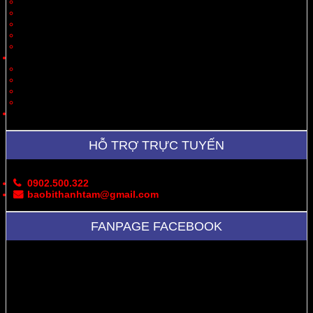
Quà Tặng
Thời Trang, May Mặc
Dược Phẩm, Y Tế
Vận Chuyển
Chăn Nuôi
Tin Tức – Sự Kiện
Cung Cấp Hộp/Thùng Giấy Carton
Hoạt Động Công Ty
Thư Viện Ảnh
Bản Đồ
Liên Hệ
HỖ TRỢ TRỰC TUYẾN
0902.500.322
baobithanhtam@gmail.com
FANPAGE FACEBOOK