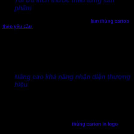
Tối ưu kích thước theo từng sản
phẩm
Một trong những lợi ích lớn nhất của việc
làm thùng carton
theo yêu cầu
là doanh nghiệp có thể thiết kế kích thước
thùng phù hợp với từng dòng sản phẩm.
Với kích thước thùng vừa vặn, giảm đáng kể khoảng trống
bên trong. Nhờ đó sẽ hạn chế sử dụng đồ chèn lót hoặc các
vật liệu chống sốc khác. Đây chính là cách giúp tiết kiệm chi
phí đóng gói, giảm trọng lượng tổng thể của kiện hàng, góp
phần tối ưu chi phí vận chuyển.
Nâng cao khả năng nhận diện thương
hiệu
Thùng cát tông trong thời điểm hiện tại không chỉ thực hiện
chức năng bảo vệ sản phẩm. Mà sẽ đảm nhận vai trò như
một “đại sứ thương hiệu” trong suốt hành trình từ doanh
nghiệp đến khách hàng.
Vì thế, doanh nghiệp nên đầu tư
thùng carton in logo
, màu
sắc nhận diện, thông tin liên hệ và thông điệp thương hiệu.