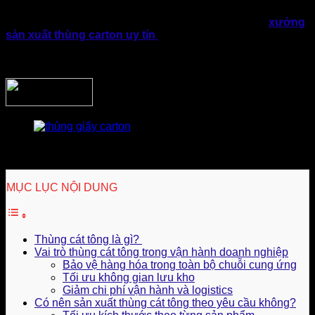
kinh doanh và vận hành của doanh nghiệp ngày càng được
khẳng định. Tuy nhiên, việc lựa chọn đúng bao bì và
xưởng
sản xuất thùng carton uy tín
sẽ giúp doanh nghiệp tối ưu
chi phí trong dài hạn thay vì chỉ quan tâm đến mức giá ban
đầu.
Doanh Nghiệp KFC luôn tin tưởng và đồng hành cùng T
carton chất lượng
MỤC LỤC NỘI DUNG
Thùng cát tông là gì?
Vai trò thùng cát tông trong vận hành doanh nghiệp
Bảo vệ hàng hóa trong toàn bộ chuỗi cung ứng
Tối ưu không gian lưu kho
Giảm chi phí vận hành và logistics
Có nên sản xuất thùng cát tông theo yêu cầu không?