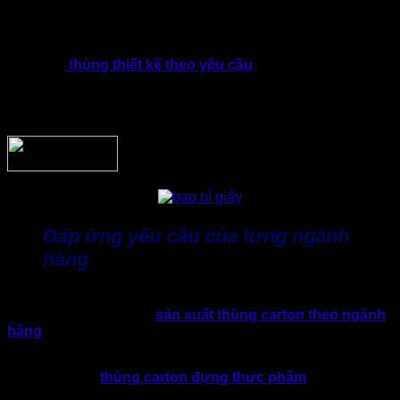
Đây là cách thể hiện dấu ấn cá nhân và ấn tượng chuyên
nghiệp ngay từ cái nhìn đầu tiên, tăng khả năng ghi nhớ
thương hiệu.
Ngoài ra,
thùng thiết kế theo yêu cầu
sẽ
giúp doanh
nghiệp tạo sự khác biệt so với đối thủ. Từ đó nâng cao giá trị
cảm nhận của sản phẩm mà không cần tăng quá nhiều chi
phí marketing.
Đáp ứng yêu cầu của từng ngành
hàng
Mỗi ngành hàng đều có những yêu cầu riêng về bao bì đóng
gói. Bởi vậy, xu hướng
sản xuất thùng carton theo ngành
hàng
trở thành lựa chọn tối ưu, phù hợp cho đặc tính riêng
biệt của từng sản phẩm khác nhau.
Điển hình, với
thùng carton đựng thực phẩm
sẽ chú trọng
yếu tố an toàn vệ sinh và khả năng chịu ẩm tốt; Ngành điện