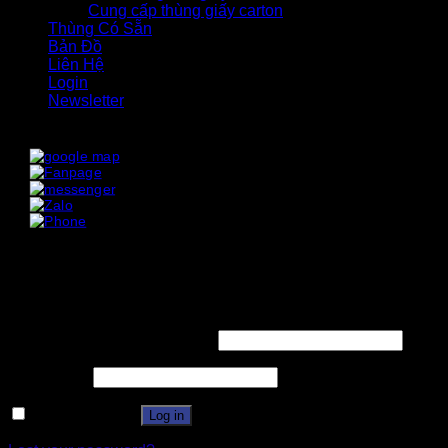
Cung cấp thùng giấy carton
Thùng Có Sẵn
Bản Đồ
Liên Hệ
Login
Newsletter
x
x
Login
Username or email address
*
Password
*
Remember me
Log in