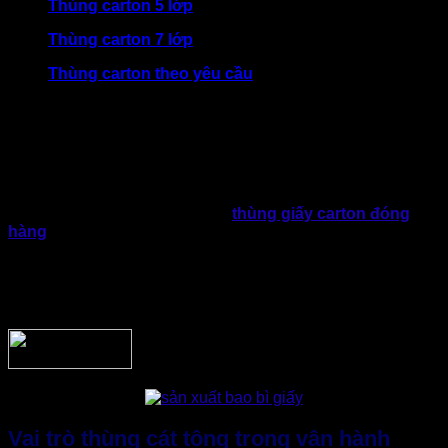
Thùng carton 5 lớp
Thùng carton 7 lớp
Thùng carton theo yêu cầu
Tùy thuộc vào kết cấu, mỗi loại sẽ có khả năng chịu tải,
chống nén và bảo vệ sản phẩm ở những mức độ khác nhau.
Doanh nghiệp sẽ lựa chọn bao bì đáp ứng nhu cầu từ đóng
gói hàng tiêu dùng đến hàng hóa công nghiệp, máy móc
hoặc xuất khẩu,…
Ngoài vai trò bảo vệ sản phẩm,
thùng giấy carton đóng
hàng
chính là phương tiện truyền tải thông tin thương hiệu.
Điều này được thực hiện thông qua việc in logo, slogan,
hướng dẫn sử dụng hoặc các ký hiệu vận chuyển. Nhờ đó
sẽ giúp doanh nghiệp vừa đảm bảo tính chuyên nghiệp vừa
nâng cao khả năng nhận diện trên thị trường.
Vai trò thùng cát tông trong vận hành