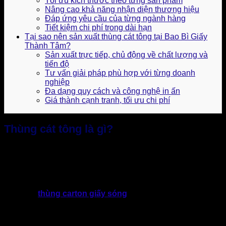
Tối ưu kích thước theo từng sản phẩm
Nâng cao khả năng nhận diện thương hiệu
Đáp ứng yêu cầu của từng ngành hàng
Tiết kiệm chi phí trong dài hạn
Tại sao nên sản xuất thùng cát tông tại Bao Bì Giấy
Thành Tâm?
Sản xuất trực tiếp, chủ động về chất lượng và
tiến độ
Tư vấn giải pháp phù hợp với từng doanh
nghiệp
Đa dạng quy cách và công nghệ in ấn
Giá thành cạnh tranh, tối ưu chi phí
Thùng cát tông là gì?
“Thùng cát tông” với tên gọi chính xác là thùng giấy carton.
Đây là bao bì được sản xuất từ giấy carton nhiều lớp, trong
đó thường bao gồm lớp giấy mặt, lớp sóng và lớp giấy đáy
được ép dính với nhau bằng keo chuyên dụng.
Đặc biệt,
thùng carton giấy sóng
với cấu tạo nhiều lớp
giúp tăng khả năng chịu lực, chống va đập và bảo vệ hàng
hóa tốt hơn. Tiêu chí đánh giá thùng giấy đạt tiêu chuẩn
thường được cấu thành từ ba bộ phận chính: