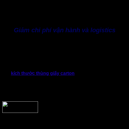
Khi các kích thước thùng được tiêu chuẩn hóa theo từng
dòng sản phẩm. Doanh nghiệp cũng sẽ dễ dàng ứng dụng
hệ thống quản lý kho hiện đại, từ đó giảm thời gian xuất
nhập hàng và nâng cao hiệu suất vận hành.
Giảm chi phí vận hành và logistics
Chi phí logistics đang chiếm tỷ trọng ngày càng lớn trong
tổng chi phí hoạt động của nhiều doanh nghiệp. Việc lựa
chọn đúng loại thùng cát tông sẽ góp phần giảm đáng kể các
khoản chi liên quan đến vận chuyển, lưu kho và xử lý hàng
hóa.
Với
kích thước thùng giấy carton
tương đối với sản phẩm
sẽ hạn chế khoảng trống bên trong, giảm nhu cầu sử dụng
vật liệu chèn lót, đồng thời tối ưu số lượng kiện hàng trên
mỗi chuyến xe. Điều này không chỉ tiết kiệm chi phí mà còn
góp phần giảm phát thải trong quá trình vận chuyển.