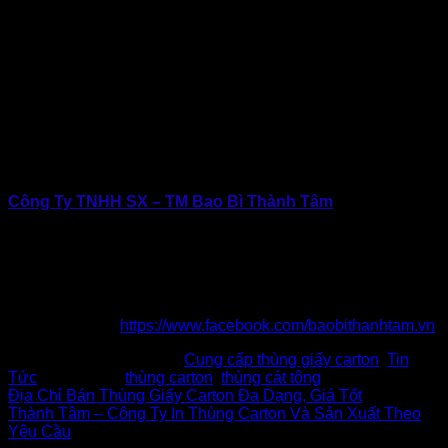
thước, lựa chọn chất liệu, kết cấu phù hợp đến thiết kế
mang dấu ấn riêng. Tất cả đều hướng đến mục tiêu nâng
cao hiệu quả kinh doanh và tạo trải nghiệm tốt hơn cho
khách hàng.
Bao Bì Giấy Thành Tâm, tự tin là đối tác sản xuất đáng tin
cậy, cam kết mang đến những giải pháp bao bì tối ưu.
Hướng đến mục tiêu tiết kiệm chi phí, nâng cao hiệu quả vận
hành và gia tăng giá trị thương hiệu trên thị trường. Liên hệ
để được tư vấn và báo giá ngay nhé!
Công Ty TNHH SX – TM Bao Bì Thành Tâm
Địa chỉ: 434 Thới Hòa, Vĩnh Lộc, TP.Hồ Chí Minh
Hotline: 0902.500.322 | 0283.765.8979
Email: baobithanhtam@gmail.com
Website: www.baobithanhtam.vn |
www.thunggiaythanhtam.com
Fanpage:
https://www.facebook.com/baobithanhtam.vn
This entry was posted in
Cung cấp thùng giấy carton
,
Tin
Tức
and tagged
thùng carton
,
thùng cát tông
.
Địa Chỉ Bán Thùng Giấy Carton Đa Dạng, Giá Tốt
Thành Tâm – Công Ty In Thùng Carton Và Sản Xuất Theo
Yêu Cầu