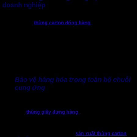
doanh nghiệp
Khi quy mô kinh doanh ngày càng mở rộng, doanh nghiệp
không chỉ cần
thùng carton đóng hàng
mà đòi hỏi sở hữu
một giải pháp giúp tối ưu toàn bộ chuỗi vận hành. Từ khâu
sản xuất, lưu kho đến vận chuyển và giao nhận, chất lượng
bao bì carton sẽ ảnh hưởng trực tiếp đến hiệu quả hoạt động
cũng như chi phí của doanh nghiệp.
Bởi vậy, thùng cát tông không chỉ đơn thuần là dụng cụ trong
đóng hàng. Thực tế sẽ trở thành một phần quan trọng trong
chiến lược vận hành và phát triển bền vững.
Bảo vệ hàng hóa trong toàn bộ chuỗi
cung ứng
Trong quá trình vận chuyển, hàng hóa thường phải trải qua
nhiều công đoạn như bốc xếp, lưu kho, trung chuyển và giao
nhận. Nếu
thùng giấy đựng hàng
không đủ khả năng chịu
lực, sản phẩm rất dễ bị móp méo, hư hỏng hoặc ảnh hưởng
đến chất lượng bên trong.
Bởi vậy, doanh nghiệp sẽ ưu tiên
sản xuất thùng carton