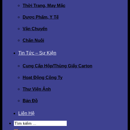
Thời Trang, May Mặc
Dược Phẩm, Y Tế
Vận Chuyển
Chăn Nuôi
Tin Tức – Sự Kiện
Cung Cấp Hộp/Thùng Giấy Carton
Hoạt Động Công Ty
Thư Viện Ảnh
Bản Đồ
Liên Hệ
Search
for: