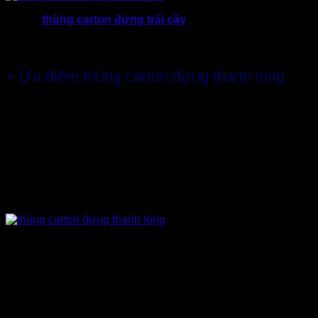
Vì vậy,
thùng carton đựng trái cây
là một giải pháp tuyệt
vời nếu bạn đang bắt đầu với lĩnh vực xuất nhập khẩu trái
cây.
+ Ưu điểm thùng carton đựng thanh long
Thùng giấy carton đựng thanh long
sẽ được sản xuất kỹ
càng với nhiều lớp chống sốc, cán màng chống thấm và chịu
được nhiệt độ lạnh.
Chưa hết, thùng thanh long còn phải được bế lỗ cách đều
nhau hút không khí, để thanh long không bị bí bách không
khí làm hư hỏng, thối rữa… Các lỗ này được tạo ra tùy thuộc
vào lượng thanh long chứa trong hộp mà có thể điều chỉnh.
Trong thùng carton đựng thanh long luôn có khay được chia
thành nhiều ô đủ rộng để xếp thanh long. Cô lập họ, giúp họ
đứng vững trước mọi rung động và chuyển động.
Tiếp theo chính là in ấn trên thùng thành long. Bạn có thể
chọn in offset hoặc in flexo tùy nhu cầu quảng bá và tiêu