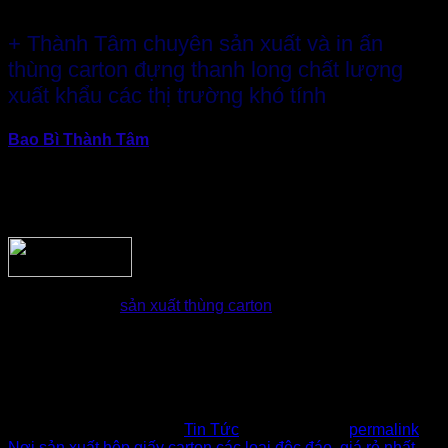
+ Thành Tâm chuyên sản xuất và in ấn
thùng carton đựng thanh long chất lượng
xuất khẩu các thị trường khó tính
Bao Bì Thành Tâm
chuyên sản xuất bao bì carton đựng
nông sản, thanh long uy tín. Với nhiều năm hoạt động trong
lĩnh vực sản xuất bao bì carton đựng nông sản xuất khẩu.
Khách hàng có thể hoàn toàn yên tâm về chất lượng cũng
như giá cả.
Thành Tâm
đã
sản xuất thùng carton
bao bì giấy, in thùng
carton đựng thanh long cho nhiều doanh nghiệp Việt Nam
đưa trái cây, nông sản Việt ra thị trường nước ngoài. Thành
công đó một phần nhờ vào chất lượng, mẫu mã bao bì đạt
tiêu chuẩn chất lượng xuất khẩu (3 lớp, 5 lớp, sơn chống
thấm, số lượng nhiều,…)
This entry was posted in
Tin Tức
. Bookmark the
permalink
.
Nơi sản xuất hộp giấy carton các loại độc đáo, giá rẻ nhất