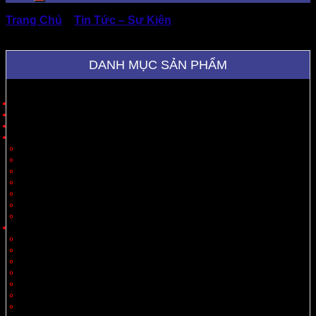
Trang Chủ
»
Tin Tức – Sự Kiện
»
Bán thùng carton đựng
thanh long chất lượng, đủ kích thước, giá tốt HCM
DANH MỤC SẢN PHẨM
Trang Chủ
Giới Thiệu
Sản Phẩm
Cung Cấp Hộp Giấy, Thùng Giấy
Hộp Giấy
Thùng Carton 3 Lớp
Thùng Carton 5 Lớp
Thùng Carton 7 Lớp
Thùng Offset
Thùng Thiết Kế Theo Yêu Cầu
Vách Ngăn
Carton Theo Ngành Hàng
Nông Sản
Thực Phẩm
Xuất Khẩu
Tiêu Dùng
Mỹ Phẩm
Thủy Sản
Thiết Bị