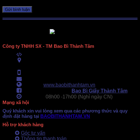
Công ty TNHH SX - TM Bao Bì Thành Tâm
Mã số thuế:
0313489420
ĐC:
E6/11B Ấp 58, Xã Vĩnh Lộc, TPHCM
(434 Thới Hòa, Vĩnh Lộc A, TPHCM)
Hotline:
0902.500.322
- 0283.765.8979
Email:
baobithanhtam@gmail.com
Webiste:
www.baobithanhtam.vn
Fanpage Facebook:
Bao Bì Giấy Thành Tâm
Làm việc:
08h00 -
17h00 (Nghỉ ngày CN)
Mạng xã hội
Quý khách xin vui lòng xem qua các phương thức và quy
định đặt hàng tại
BAOBITHANHTAM.VN
Hỗ trợ khách hàng
Góc tư vấn
Thông tin thanh toán