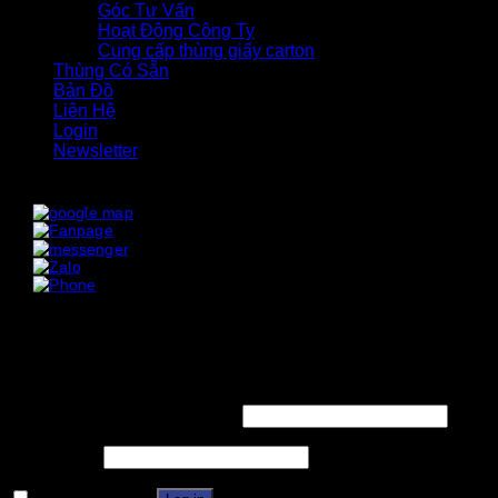
Góc Tư Vấn
Hoạt Động Công Ty
Cung cấp thùng giấy carton
Thùng Có Sẵn
Bản Đồ
Liên Hệ
Login
Newsletter
x
x
Login
Username or email address
*
Password
*