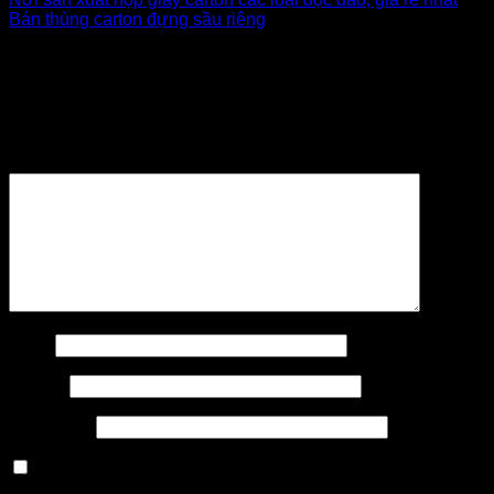
Bán thùng carton đựng sầu riêng
Để lại một bình luận
Email của bạn sẽ không được hiển thị công khai.
Các
trường bắt buộc được đánh dấu
*
Bình luận
*
Tên
*
Email
*
Trang web
Lưu tên của tôi, email, và trang web trong trình duyệt này
cho lần bình luận kế tiếp của tôi.