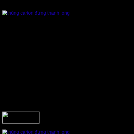
thay vì bạn chọn thùng ngựa, nilon, gỗ, inox…
Thùng carton giá thành rẻ, dễ đầu tư sản xuất với mọi
số lượng doanh nhiệp cần
Thùng carton nhẹ nhàng, kích thước thiết kế theo nhu
cầu, dễ sử dụng nên giúp tiết kiệm khá nhiều khoản
như: chi phí bê vác, chi phí vận chuyển, chi phí lưu
kho…
Thùng giấy giúp che chở trái cây tránh nhiệt độ cao tốt,
chúng ta có thể bế lỗ thoát khí để cân bằng độ ẩm
không khí… nhằm giúp trái cây được bảo quản tươi
lâu hơn.
Thùng carton dày đạt tiêu chuẩn xuất khẩu, chống biến
dạng, chống va đập cơ học, có thể xếp chồng nhiều
thùng lên nhau mà không ảnh hưởng đến chất lượng
trái cây;
Nhà cung cấp có thể dễ dàng gia công thùng carton để
tạo sự bắt mắt và quảng bá thương hiệu.