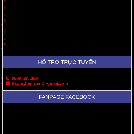
Quà Tặng
Thời Trang, May Mặc
Dược Phẩm, Y Tế
Vận Chuyển
Chăn Nuôi
Tin Tức – Sự Kiện
Cung Cấp Hộp/Thùng Giấy Carton
Hoạt Động Công Ty
Thư Viện Ảnh
Bản Đồ
Liên Hệ
HỖ TRỢ TRỰC TUYẾN
0902.500.322
baobithanhtam@gmail.com
FANPAGE FACEBOOK