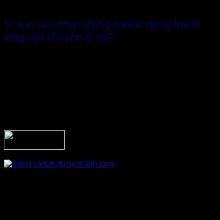
đi xa tốt nhất.
Vì sao nên chọn thùng carton đựng thanh
long vận chuyển đi xa?
Vì sao chúng ta cần chọn
thùng giấy carton đựng thanh
long
khi có nhu cầu vận chuyển xa hoặc xuất khẩu?
Cũng như các loại trái cây khác, thanh long có tính chất mềm
dễ dập nát và đòi hỏi độ thẩm mỹ cao với các cành tai phải
còn nguyên vẹn, đẹp… nên rất khó bảo quản và xuất khẩu
sang các thị trường vô cùng khó tính như: Âu, Mỹ, Nhật
Bản…
Trước một quãng đường dài vận chuyển cùng sự thay đổi về
khí hậu, nhiệt độ, độ ẩm… để tránh làm hư hại đến sản phẩm
thì đòi hỏi doanh nghiệp phải lựa chọn được loại bao bì thật
tốt, bảo quản tốt ưu trước mọi tác hại trên. Và t
hùng carton là
lựa chọn tốt, phù hợp nhất để đóng gói thanh long xuất khẩu,