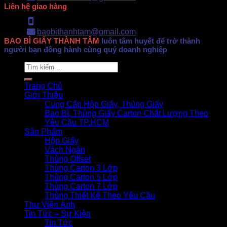
Liên hệ giao hàng
Hotline: 0902.500.322
baobithanhtam@gmail.com
BAO BÌ GIẤY THÀNH TÂM
luôn tâm huyết để trở thành
người bạn đồng hành cùng quý doanh nghiệp
Search
for:
Trang Chủ
Giới Thiệu
Cung Cấp Hộp Giấy, Thùng Giấy
Bao Bì, Thùng Giấy Carton Chất Lượng Theo
Yêu Cầu TP.HCM
Sản Phẩm
Hộp Giấy
Vách Ngăn
Thùng Offset
Thùng Carton 3 Lớp
Thùng Carton 5 Lớp
Thùng Carton 7 Lớp
Thùng Thiết Kế Theo Yêu Cầu
Thư Viện Ảnh
Tin Tức – Sự Kiện
Tin Tức