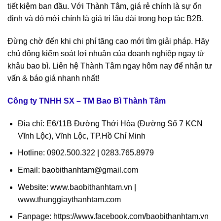
tiết kiệm ban đầu. Với Thành Tâm, giá rẻ chính là sự ổn
định và đó mới chính là giá trị lâu dài trong hợp tác B2B.
Đừng chờ đến khi chi phí tăng cao mới tìm giải pháp. Hãy
chủ động kiểm soát lợi nhuận của doanh nghiệp ngay từ
khâu bao bì. Liên hệ Thành Tâm ngay hôm nay để nhận tư
vấn & báo giá nhanh nhất!
Công ty TNHH SX – TM Bao Bì Thành Tâm
Địa chỉ: E6/11B Đường Thới Hòa (Đường Số 7 KCN
Vĩnh Lộc), Vĩnh Lộc, TP.Hồ Chí Minh
Hotline: 0902.500.322 | 0283.765.8979
Email: baobithanhtam@gmail.com
Website: www.baobithanhtam.vn |
www.thunggiaythanhtam.com
Fanpage: https://www.facebook.com/baobithanhtam.vn