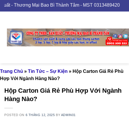
Skip
ương Mại Bao Bì Thành Tâm - MST 0313489420
to
content
Trang Chủ
»
Tin Tức – Sự Kiện
»
Hộp Carton Giá Rẻ Phù
Hợp Với Ngành Hàng Nào?
Hộp Carton Giá Rẻ Phù Hợp Với Ngành
Hàng Nào?
POSTED ON
6 THÁNG 12, 2025
BY
ADMIN01