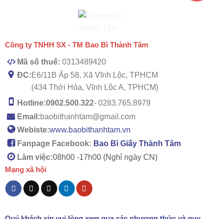
Công ty TNHH SX - TM Bao Bì Thành Tâm
Mã số thuế:
0313489420
ĐC:
E6/11B Ấp 58, Xã Vĩnh Lộc, TPHCM
(434 Thới Hòa, Vĩnh Lộc A, TPHCM)
Hotline:
0902.500.322
- 0283.765.8979
Email:
baobithanhtam@gmail.com
Webiste:
www.baobithanhtam.vn
Fanpage Facebook:
Bao Bì Giấy Thành Tâm
Làm việc:
08h00 -
17h00 (Nghỉ ngày CN)
Mạng xã hội
Quý khách xin vui lòng xem qua các phương thức và quy