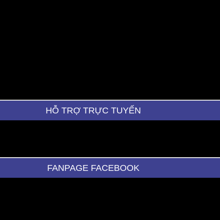
HỖ TRỢ TRỰC TUYẾN
FANPAGE FACEBOOK