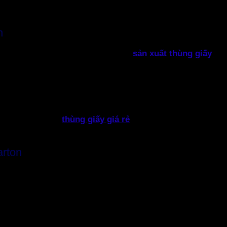
n
đầu, việc lựa chọn được một cơ sở
sản xuất thùng giấy
car
c định đúng thông số của bo mạch, đúng chất lượng với chi 
n nay trên thị trường có một số mẫu thùng bìa cứng phổ biế
hế mạnh sản xuất
thùng giấy giá rẻ
, Thành Tâm ưu tiên nhận
arton
hiều cao. Đảm bảo nắp hộp ở trên cùng. Khách hàng cần phâ