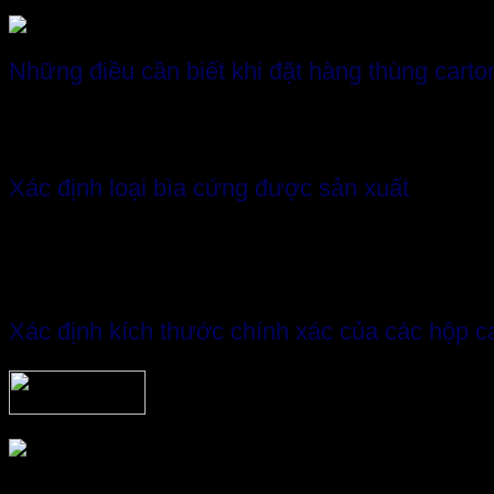
Những điều cần biết khi đặt hàng thùng carto
Đối với những khách hàng mới đặt mua hộp bìa cứng lần 
điều dễ dàng. Dưới đây là một số lưu ý giúp khách hàng xá
Xác định loại bìa cứng được sản xuất
Đầu tiên, bạn cần xác định loại hộp mà mình cần làm. Hiệ
rời, thùng bìa cứng đục lỗ, thùng bìa cứng áp lực,… Về t
flexo tối đa 5 màu.
Xác định kích thước chính xác của các hộp c
Kích thước của hộp gồm 3 cạnh chiều dài, chiều rộng và c