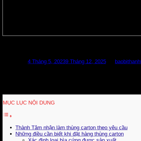
Sản xuất thùng carton theo yêu cầu
Posted on
4 Tháng 5, 2023
9 Tháng 12, 2025
by
baobithan
Hiện nay, có rất nhiều xưởng nhận đặt làm các loại thùng 
uy tín, giá rẻ tại TPHCM thì không có nhiều.Theo đó Thành
đến hàng nghìn sản phẩm và ký kết hợp đồng dài hạn.
MỤC LỤC NỘI DUNG
Thành Tâm nhận làm thùng carton theo yêu cầu
Những điều cần biết khi đặt hàng thùng carton
Xác định loại bìa cứng được sản xuất