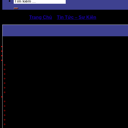
Search
for:
Trang Chủ
»
Tin Tức – Sự Kiện
»
Sản xuất th
Trang Chủ
Giới Thiệu
Sản Phẩm
Cung Cấp Hộp Giấy, Thùng Giấy
Hộp Giấy
Thùng Carton 3 Lớp
Thùng Carton 5 Lớp
Thùng Carton 7 Lớp
Thùng Offset
Thùng Thiết Kế Theo Yêu Cầu
Vách Ngăn
Carton Theo Ngành Hàng
Nông Sản
Thực Phẩm
Xuất Khẩu
Tiêu Dùng
Mỹ Phẩm
Thủy Sản