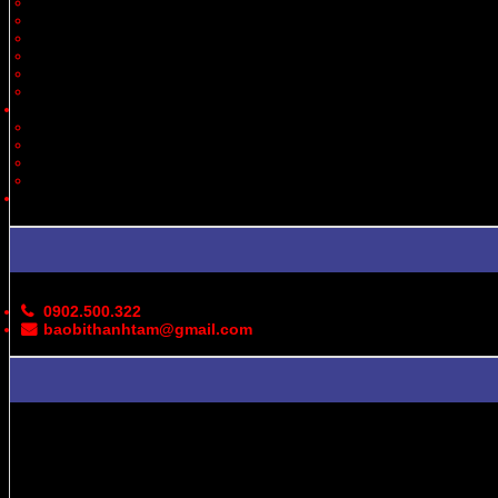
Thiết Bị
Quà Tặng
Thời Trang, May Mặc
Dược Phẩm, Y Tế
Vận Chuyển
Chăn Nuôi
Tin Tức – Sự Kiện
Cung Cấp Hộp/Thùng Giấy Carton
Hoạt Động Công Ty
Thư Viện Ảnh
Bản Đồ
Liên Hệ
0902.500.322
baobithanhtam@gmail.com