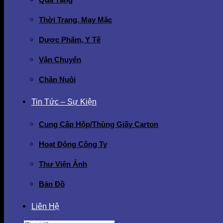
Thời Trang, May Mặc
Dược Phẩm, Y Tế
Vận Chuyển
Chăn Nuôi
Tin Tức – Sự Kiện
Cung Cấp Hộp/Thùng Giấy Carton
Hoạt Động Công Ty
Thư Viện Ảnh
Bản Đồ
Liên Hệ