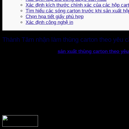
Xác định kích thước chính xác của các hộp car
Tìm hiểu các sóng carton trước khi sản xuất hộ
Chọn họa tiết giấy phù hợp
Xác định công nghệ in
Thành Tâm nhận làm thùng carton theo yêu 
Bao Bì Thành Tâm
nhận
sản xuất thùng carton theo yêu
tư vấn và hỗ trợ nhiệt tình. Ở đây chúng tôi có:
Hộp Có Kích thước Có sẵn – Đây là những mặt hàng đư
thành rẻ do sản xuất với quy mô lớn, hàng luôn có sẵ
Yêu cầu thùng carton có kích thước tùy chỉnh – Nếu 
kích thước tùy chỉnh. Thông thường những đơn hàng gi
bạn sẽ mất khoảng 7 ngày để hoàn thành một đơn hàn
Thùng carton in flexo
: Bao Bì Thành Tâm nhận in thùng c
với bản thiết kế. Vì sử dụng máy móc khổ lớn, hiện đại nê