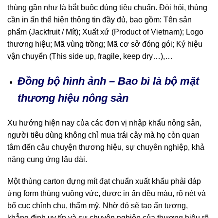
thùng gần như là bắt buộc đúng tiêu chuẩn. Đòi hỏi, thùng
cần in ấn thể hiện thông tin đầy đủ, bao gồm: Tên sản
phẩm (Jackfruit / Mít); Xuất xứ (Product of Vietnam); Logo
thương hiệu; Mã vùng trồng; Mã cơ sở đóng gói; Ký hiệu
vận chuyển (This side up, fragile, keep dry…),…
Đồng bộ hình ảnh – Bao bì là bộ mặt
thương hiệu nông sản
Xu hướng hiện nay của các đơn vị nhập khẩu nông sản,
người tiêu dùng không chỉ mua trái cây mà họ còn quan
tâm đến câu chuyện thương hiệu, sự chuyên nghiệp, khả
năng cung ứng lâu dài.
Một thùng carton đựng mít đạt chuẩn xuất khẩu phải đáp
ứng form thùng vuông vức, được in ấn đều màu, rõ nét và
bố cục chỉnh chu, thẩm mỹ. Nhờ đó sẽ tạo ấn tượng,
khẳng định uy tín và sự chuyên nghiệp của thương hiệu rõ