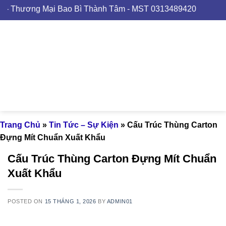
Skip
g Mại Bao Bì Thành Tâm - MST 0313489420
to
content
Trang Chủ
»
Tin Tức – Sự Kiện
»
Cấu Trúc Thùng Carton
Đựng Mít Chuẩn Xuất Khẩu
Cấu Trúc Thùng Carton Đựng Mít Chuẩn
Xuất Khẩu
POSTED ON
15 THÁNG 1, 2026
BY
ADMIN01