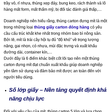
trầy vỏ, rỉ nhựa, thùng xẹp đáy, bung keo, rách thành và lô
hàng mất form, mất thẩm mỹ, bị đối tác đánh giá thấp,…
Doanh nghiệp nên hiểu rằng, thùng carton đựng mít là một
trong những loại
thùng giấy carton đóng hàng
có yêu
cầu cấu trúc khắt khe nhất trong nhóm bao bì nông sản.
Bởi lẽ, mít là trái cây hội tụ đủ “độ khó” về trọng lượng
nặng, gai nhọn, có nhựa, mùi đặc trưng và xuất khẩu
đường dài, container kín,…
Dưới đây là 6 điểm khác biệt cốt lõi tạo nên một thùng
carton đựng mít đạt chuẩn xuất khẩu giúp doanh nghiệp
yên tâm sử dụng và đảm bảo mít được an toàn đến với
người tiêu dùng.
Số lớp giấy – Nền tảng quyết định khả
năng chịu lực
Đối với yêu cầu của mít, thùng carton 5 lớp và lựa chọn