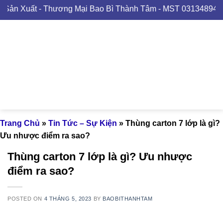
Skip
uất - Thương Mại Bao Bì Thành Tâm - MST 0313489420
to
content
Trang Chủ
»
Tin Tức – Sự Kiện
»
Thùng carton 7 lớp là gì?
Ưu nhược điểm ra sao?
Thùng carton 7 lớp là gì? Ưu nhược
điểm ra sao?
POSTED ON
4 THÁNG 5, 2023
BY
BAOBITHANHTAM