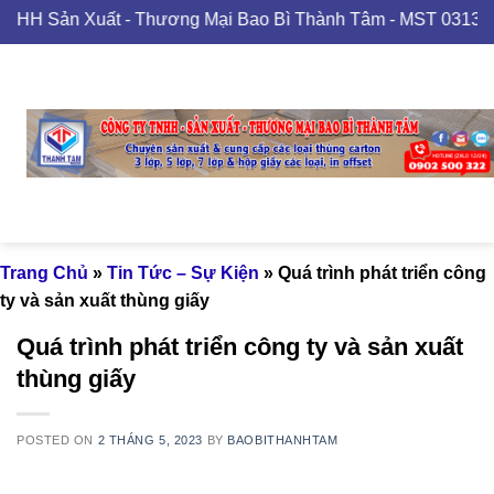
Skip
Xuất - Thương Mại Bao Bì Thành Tâm - MST 0313489420
to
content
Trang Chủ
»
Tin Tức – Sự Kiện
»
Quá trình phát triển công
ty và sản xuất thùng giấy
Quá trình phát triển công ty và sản xuất
thùng giấy
POSTED ON
2 THÁNG 5, 2023
BY
BAOBITHANHTAM