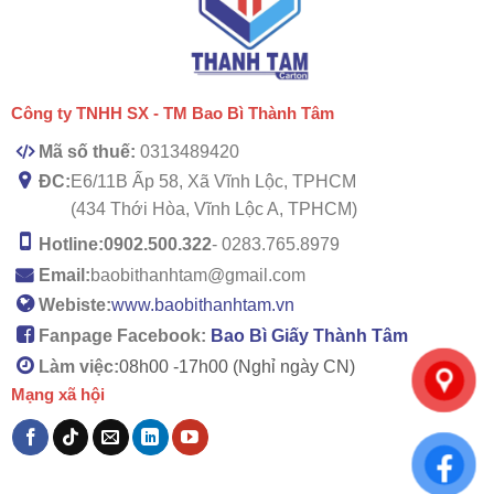
Công ty TNHH SX - TM Bao Bì Thành Tâm
Mã số thuế:
0313489420
ĐC:
E6/11B Ấp 58, Xã Vĩnh Lộc, TPHCM
(434 Thới Hòa, Vĩnh Lộc A, TPHCM)
Hotline:
0902.500.322
- 0283.765.8979
Email:
baobithanhtam@gmail.com
Webiste:
www.baobithanhtam.vn
Fanpage Facebook:
Bao Bì Giấy Thành Tâm
Làm việc:
08h00 -
17h00 (Nghỉ ngày CN)
Mạng xã hội