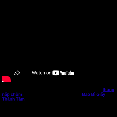
Nếu doanh nghiệp vẫn đang tìm kiếm xưởng sản xuất
thùng
nắp chồm
chất lượng, ổn định, giá hợp lý.
Bao Bì Giấy
Thành Tâm
là lựa chọn đáng cân nhắc cho kế hoạch dài
hạn, liên hệ nhanh chóng để được tư vấn, báo giá chi tiết
giải pháp thùng carton nói chung và mẫu thùng nắp chồm nói
riêng phù hợp nhất với mô hình kinh doanh của từng doanh