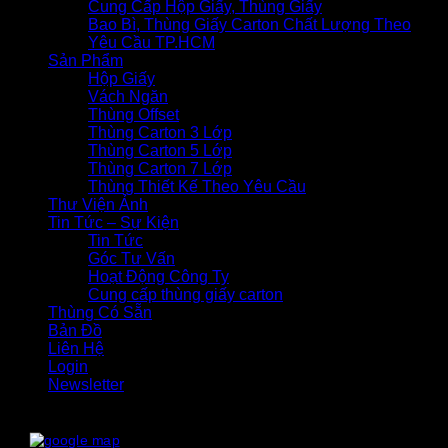
Cung Cấp Hộp Giấy, Thùng Giấy
Bao Bì, Thùng Giấy Carton Chất Lượng Theo
Yêu Cầu TP.HCM
Sản Phẩm
Hộp Giấy
Vách Ngăn
Thùng Offset
Thùng Carton 3 Lớp
Thùng Carton 5 Lớp
Thùng Carton 7 Lớp
Thùng Thiết Kế Theo Yêu Cầu
Thư Viện Ảnh
Tin Tức – Sự Kiện
Tin Tức
Góc Tư Vấn
Hoạt Động Công Ty
Cung cấp thùng giấy carton
Thùng Có Sẵn
Bản Đồ
Liên Hệ
Login
Newsletter