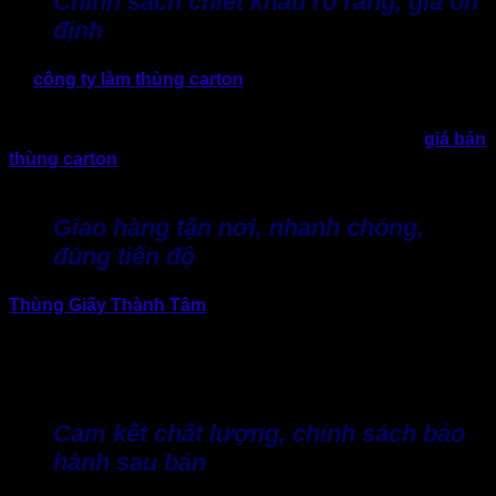
Chính sách chiết khấu rõ ràng, giá ổn
định
Là
công ty làm thùng carton
trực tiếp, Thành Tâm xây
dựng chính sách chiết khấu linh hoạt dựa trên số lượng và
tần suất đặt hàng. Điều này đặc biệt phù hợp với doanh
nghiệp có nhu cầu đóng gói thường xuyên, cần mức
giá bán
thùng carton
ổn định để kiểm soát chi phí vận hành trong
dài hạn.
Giao hàng tận nơi, nhanh chóng,
đúng tiến độ
Thùng Giấy Thành Tâm
hỗ trợ giao hàng tận nơi theo yêu
cầu, đảm bảo tiến độ sản xuất và bàn giao đúng thời gian đã
cam kết. Điều này giúp doanh nghiệp chủ động kế hoạch
đóng gói, hạn chế gián đoạn trong khâu vận hành và phân
phối hàng hóa.
Cam kết chất lượng, chính sách bảo
hành sau bán