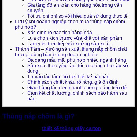
Gia tăng độ an toàn cho hàng hóa trong vận
chuyển
Tối ưu chi phí so với hiệu quả sử dụng thực tế
Lưu ý khi doanh nghiệp chọn mua thùng nắp chồm
phù hợp?
Xác định rõ đặc tính hàng hóa
Lựa chọn kích thước vừa khít với sản phẩm
Làm việc trực tiếp với xưởng sản xuất
Thành Tâm – Xưởng sản xuất thùng nắp chồm chất
lượng, đồng hành cùng doanh nghiệp
Đa dạng mẫu mã, phù hợp nhiều ngành hàng
Sản xuất theo yêu cầu, tối ưu đúng nhu cầu sử
dụng
Tư vấn tận tâm, hỗ trợ thiết kế bài bản
Chính sách chiết khấu rõ ràng, giá ổn định
Giao hàng tận nơi, nhanh chóng, đúng tiến độ
Cam kết chất lượng, chính sách bảo hành sau
bán
Thùng nắp chồm là gì?
Nắp chồm là mẫu
thiết kế thùng giấy carton
có phần nắp
trên chồm (chồng) lên nhau khi đóng lại, giúp tăng diện tích