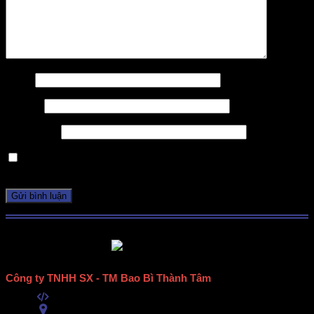
Tên
*
Email
*
Trang web
Lưu tên của tôi, email, và trang web trong trình duyệt này
cho lần bình luận kế tiếp của tôi.
Công ty TNHH SX - TM Bao Bì Thành Tâm
Mã số thuế:
0313489420
ĐC:
E6/11B Ấp 58, Xã Vĩnh Lộc, TPHCM