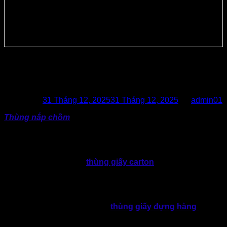
Tại Sao Thùng Nắp Chồm Được
Doanh Nghiệp Ưa Chuộng?
Posted on
31 Tháng 12, 2025
31 Tháng 12, 2025
by
admin01
Thùng nắp chồm
ngày càng được nhiều doanh nghiệp lựa
chọn bởi tính linh hoạt, dễ đóng gói, tối ưu chi phí.
Trong bối cảnh chi phí đóng gói chiếm tỷ trọng lớn, ảnh
hưởng trực tiếp đến hoạt động sản xuất, kinh doanh. Bởi
vậy, việc lựa chọn loại
thùng giấy carton
phù hợp không
dừng lại ở câu chuyện đơn thuần về bao bì. Thực tế đã trở
thành một phần quan trọng trong bài toán tối ưu vận hành
của doanh nghiệp.
Thực tế cho thấy, trong nhóm
thùng giấy đựng hàng
truyền
thống, thùng nắp chồm được nhiều doanh nghiệp ưu tiên
lựa chọn cho cả sản xuất hàng loạt lẫn nhu cầu đóng gói linh