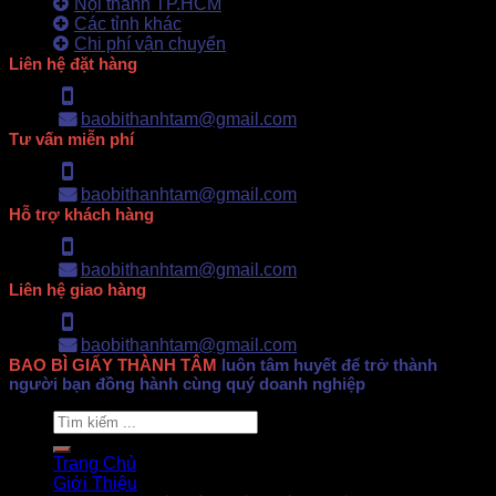
Nội thành TP.HCM
Các tỉnh khác
Chi phí vận chuyển
Liên hệ đặt hàng
Hotline: 0902.500.322
baobithanhtam@gmail.com
Tư vấn miễn phí
Hotline: 0902.500.322
baobithanhtam@gmail.com
Hỗ trợ khách hàng
Hotline: 0902.500.322
baobithanhtam@gmail.com
Liên hệ giao hàng
Hotline: 0902.500.322
baobithanhtam@gmail.com
BAO BÌ GIẤY THÀNH TÂM
luôn tâm huyết để trở thành
người bạn đồng hành cùng quý doanh nghiệp
Search
for:
Trang Chủ
Giới Thiệu