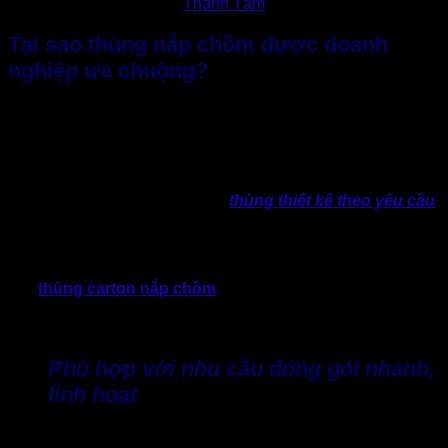
Tại sao thùng nắp chồm được doanh
nghiệp ưa chuộng?
Không phải ngẫu nhiên mà thùng nắp chồm ngày càng xuất
hiện phổ biến trong quá trình đóng gói, kho vận và chuỗi
cung ứng hiện nay của mọi doanh nghiệp. Sự phổ biến này
phản ánh rõ một xu hướng chung của thị trường:
“Doanh
nghiệp đang ưu tiên những giải pháp bao bì đơn giản, hiệu
quả và dễ sản xuất, thay vì các
thùng thiết kế theo yêu cầu
quá phức tạp nhưng chi phí cao.”
Bởi lẽ, doanh nghiệp hiện nay khá áp lực về tốc độ giao
hàng, chi phí vận hành và nhân sự ngày càng lớn. Lúc này,
loại
thùng carton nắp chồm
đáp ứng khá tốt những yêu
cầu thực tế, giải quyết mọi khó khăn mà doanh nghiệp đang
đối mặt.
Phù hợp với nhu cầu đóng gói nhanh,
linh hoạt
Theo ghi nhận từ các đơn vị vận chuyển trong nước cho