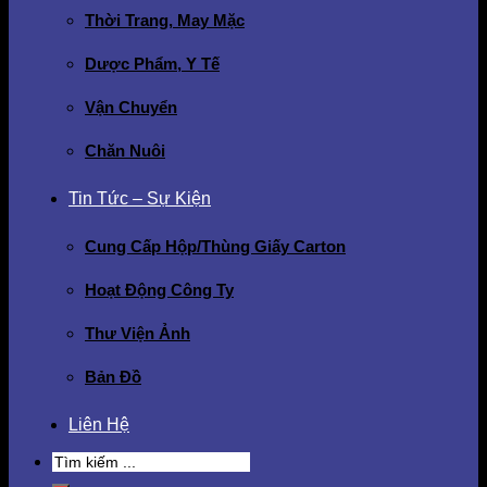
Thời Trang, May Mặc
Dược Phẩm, Y Tế
Vận Chuyển
Chăn Nuôi
Tin Tức – Sự Kiện
Cung Cấp Hộp/Thùng Giấy Carton
Hoạt Động Công Ty
Thư Viện Ảnh
Bản Đồ
Liên Hệ
Search
for: