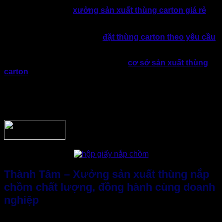
Trong bối cảnh thị trường có nhiều đơn vị thương mại trung
gian, việc lựa chọn
xưởng sản xuất thùng carton giá rẻ
trực tiếp mang lại nhiều lợi thế rõ ràng. Doanh nghiệp không
chỉ chủ động về chất lượng giấy, quy cách sản xuất mà còn
dễ dàng điều chỉnh thiết kế,
đặt thùng carton theo yêu cầu
thực tế sử dụng.
Bên cạnh đó, làm việc trực tiếp với
cơ sở sản xuất thùng
carton
giúp giá thành ổn định hơn. đặc biệt nếu đặt thùng số
lượng lớn hoặc hợp tác lâu dài doanh nghiệp sẽ được
hưởng mức chiết khấu hấp dẫn. Đây cũng là yếu tố quan
trọng giúp doanh nghiệp kiểm soát tốt chi phí bao bì trong
quá trình mở rộng quy mô kinh doanh.
Thành Tâm – Xưởng sản xuất thùng nắp
chồm chất lượng, đồng hành cùng doanh
nghiệp
Trong bối cảnh thị trường bao bì giấy cạnh tranh gay gắt và