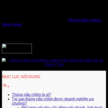
hoạt. Đồng thời, đây là mẫu thùng linh hoạt, phù hợp với đa
dạng ngành hàng và sản phẩm thực phẩm, linh kiện, hàng
tiêu dùng, thời trang, mỹ phẩm, nông sản,…
Vậy thùng nắp chồm là gì? Vì sao mẫu
thùng giấy carton
đóng hàng
này lại ngày càng được ưa chuộng? Và doanh
nghiệp cần lưu ý gì khi chọn mua hoặc sản xuất để phù hợp
với thực tế sử dụng? Bài viết dưới đây sẽ giúp bạn có cái
nhìn toàn diện và thực tế hơn về dòng bao bì này.
MỤC LỤC NỘI DUNG
Thùng nắp chồm là gì?
Tại sao thùng nắp chồm được doanh nghiệp ưa
chuộng?
Phù hợp với nhu cầu đóng gói nhanh, linh hoạt