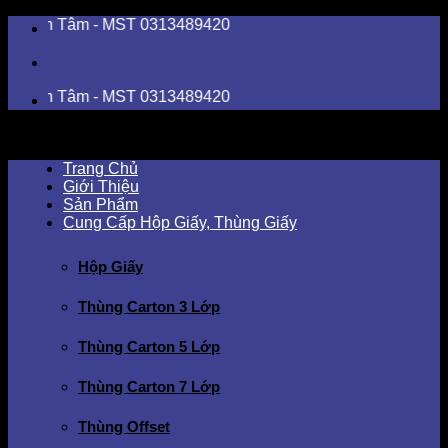
Skip
 Tâm - MST 0313489420
to
content
 Tâm - MST 0313489420
Trang Chủ
Giới Thiệu
Sản Phẩm
Cung Cấp Hộp Giấy, Thùng Giấy
Hộp Giấy
Thùng Carton 3 Lớp
Thùng Carton 5 Lớp
Thùng Carton 7 Lớp
Thùng Offset