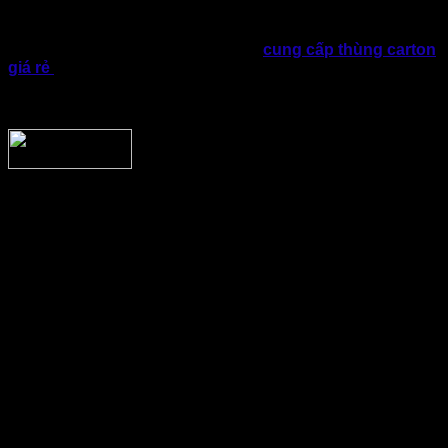
Chất lượng thùng carton luôn được kiểm soát xuyên suốt từ
khâu chọn nguyên liệu giấy, cấu trúc, sản xuất, gia công cho
đến giao hàng. Thành Tâm cam kết
cung cấp thùng carton
giá rẻ
đúng quy cách, đúng chất lượng đã thỏa thuận. Đồng
thời có chính sách hỗ trợ và bảo hành sau bán rõ ràng, tạo
sự an tâm cho khách hàng trong quá trình hợp tác.