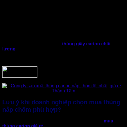
xuất hàng loạt và linh hoạt điều chỉnh kích thước theo nhu
cầu.
Chính vì vậy, thùng nắp chồm đặc biệt phù hợp với các
doanh nghiệp cần đóng gói thường xuyên; Sản lượng lớn,
lặp lại liên tục và cần kiểm soát chặt chi phí bao bì trong dài
hạn,…
Xét trên tổng thể, đây là dòng
thùng giấy carton chất
lượng
mang lại sự cân bằng tốt giữa chi phí, độ bền và tính
tiện dụng, Hầu như sẽ đáp ứng đúng nhu cầu thực tế của
nhiều mô hình kinh doanh hiện nay.
Lưu ý khi doanh nghiệp chọn mua thùng
nắp chồm phù hợp?
Dù là dòng bao bì được chọn phổ biến khi cần tìm
mua
thùng carton giá rẻ
, nhưng trên thực tế không ít doanh