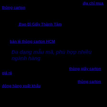
biến động về giá nguyên vật liệu, việc lựa chọn
địa chỉ mua
thùng carton
nắp chồm uy tín, ổn định lâu dài là yếu tố quan
trọng giúp doanh nghiệp kiểm soát chi phí và đảm bảo chất
lượng đóng gói.
Trong đó,
Bao Bì Giấy Thành Tâm
được hàng trăm doanh
nghiệp tin tưởng, hợp tác lâu dài. Bởi lẽ Thành Tâm luôn
định hướng phát triển theo mô hình xưởng sản xuất trực tiếp,
tập trung vào giải pháp bao bì thực tế thay vì chỉ dừng lại ở
việc
bán lẻ thùng carton HCM
thông thường.
Đa dạng mẫu mã, phù hợp nhiều
ngành hàng
Thành Tâm sản xuất đa dạng các dòng
thùng giấy carton
giá rẻ
với nhiều quy cách khác nhau. Doanh nghiệp dễ dàng
lựa chọn thùng 3 lớp, 5 lớp, 7 lớp đến các dòng thùng chịu
lực cao cho nhu cầu vận chuyển đường dài,
thùng carton
đóng hàng xuất khẩu
.
Nhờ đó, doanh nghiệp ở nhiều lĩnh vực như thương mại
điện tử, thực phẩm, hàng tiêu dùng, linh kiện, xuất khẩu…
đều có thể lựa chọn được mẫu thùng phù hợp với đặc tính
sản phẩm.