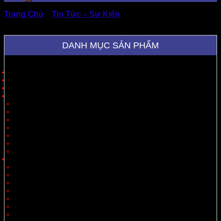
Trang Chủ
»
Tin Tức – Sự Kiện
»
Tại Sao Thùng Nắp
Chồm Được Doanh Nghiệp Ưa Chuộng?
DANH MỤC SẢN PHẨM
Trang Chủ
Giới Thiệu
Sản Phẩm
Cung Cấp Hộp Giấy, Thùng Giấy
Hộp Giấy
Thùng Carton 3 Lớp
Thùng Carton 5 Lớp
Thùng Carton 7 Lớp
Thùng Offset
Thùng Thiết Kế Theo Yêu Cầu
Vách Ngăn
Carton Theo Ngành Hàng
Nông Sản
Thực Phẩm
Xuất Khẩu
Tiêu Dùng
Mỹ Phẩm
Thủy Sản
Thiết Bị