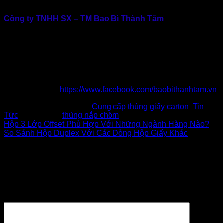
nghiệp.
Công ty TNHH SX – TM Bao Bì Thành Tâm
Địa chỉ: E6/11B Đường Thới Hòa (Đường Số 7 KCN
Vĩnh Lộc), Vĩnh Lộc, TP.Hồ Chí Minh
Hotline: 0902.500.322 | 0283.765.8979
Email: baobithanhtam@gmail.com
Website: www.baobithanhtam.vn |
www.thunggiaythanhtam.com
Fanpage:
https://www.facebook.com/baobithanhtam.vn
This entry was posted in
Cung cấp thùng giấy carton
,
Tin
Tức
and tagged
thùng nắp chồm
.
Hộp 3 Lớp Offset Phù Hợp Với Những Ngành Hàng Nào?
So Sánh Hộp Duplex Với Các Dòng Hộp Giấy Khác
Để lại một bình luận
Email của bạn sẽ không được hiển thị công khai.
Các
trường bắt buộc được đánh dấu
*
Bình luận
*