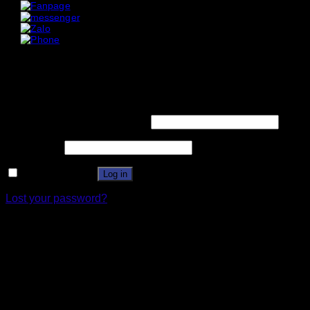
x
x
Login
Username or email address
*
Password
*
Remember me
Log in
Lost your password?