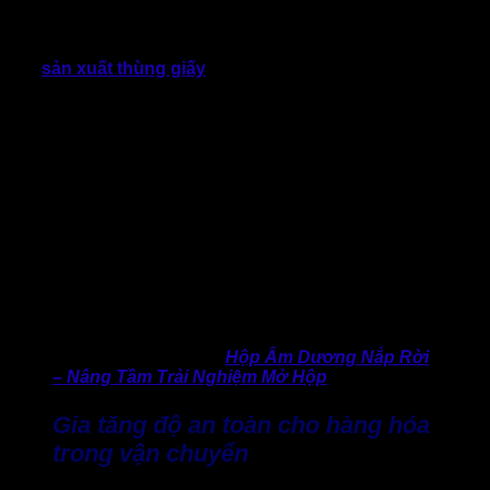
biết:
“Tốc độ xử lý đơn hàng đã trở thành một trong những
yếu tố ảnh hưởng trực tiếp đến trải nghiệm khách hàng, đặc
biệt trong lĩnh vực thương mại điện tử và bán lẻ đa kênh.”
Vì
thế,
sản xuất thùng giấy
lúc này không chỉ đòi hỏi cần chắc
chắn, mà còn phải dễ thao tác, tiết kiệm thời gian đóng gói.
Với thiết kế thùng nắp chồm hỗ trợ tốt hơn quá trình đóng
thùng trở nên nhanh gọn hơn so. Người đóng gói không cần
quá nhiều thao tác gập, tiết kiệm thời gian và hạn chế sai sót
trong quá trình sử dụng, kể cả với nhân sự thời vụ hoặc kho
có quy mô vừa và nhỏ. Điều này đặc biệt có giá trị trong các
khung giờ giao hàng cao điểm, khi số lượng đơn tăng đột
biến và thời gian xử lý bị rút ngắn.
Về tính lâu dài, việc rút ngắn thời gian đóng gói trên mỗi đơn
hàng sẽ giúp doanh nghiệp tối ưu năng suất vận hành mà
không cần gia tăng nhân sự, tiết kiệm chi phí tối đa.
>> Tham khảo ngay:
Hộp Âm Dương Nắp Rời
– Nâng Tầm Trải Nghiệm Mở Hộp
Gia tăng độ an toàn cho hàng hóa
trong vận chuyển