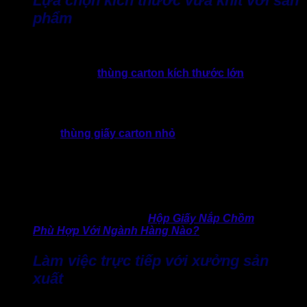
Lựa chọn kích thước vừa khít với sản
phẩm
Kích thước là yếu tố thường bị xem nhẹ nhưng lại ảnh
hưởng trực tiếp đến hiệu quả sử dụng thùng nắp chồm trong
dài hạn. Nếu chọn
thùng carton kích thước lớn
nhưng quá
rộng với sản phẩm sẽ buộc doanh nghiệp phải sử dụng thêm
vật liệu chèn lót, từ đó làm tăng thể tích khi vận chuyển, kéo
theo chi phí logistics cao hơn.
Ngược lại,
thùng giấy carton nhỏ
hơn sản phẩm, dẫn đến
tình trạng bị ép, dễ móp méo hoặc hư hỏng trong quá trình
đóng gói và vận chuyển. Vì vậy, đặt thùng nắp chồm theo
kích thước thực tế của sản phẩm, có tính đến khoảng hở kỹ
thuật hợp lý, luôn là giải pháp tối ưu và bền vững cho doanh
nghiệp.
>> Không thể bỏ qua:
Hộp Giấy Nắp Chồm
Phù Hợp Với Ngành Hàng Nào?
Làm việc trực tiếp với xưởng sản
xuất