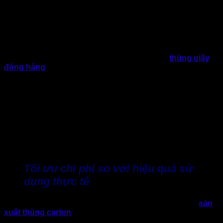
Một trong những lý do quan trọng khiến thùng giấy nắp chồm
được ưa chuộng bởi khả năng bảo vệ hàng hóa tối ưu, Phần
nắp chồm phủ kín miệng thùng, nhờ đó hạn chế tình trạng hở
nắp, xô lệch khi di chuyển hoặc xếp chồng.
Trong thực tế vận chuyển, đặc biệt đối với việc giao hàng
đường dài hoặc trung chuyển qua nhiều điểm,
thùng giấy
đóng hàng
rất dễ bị tác động bởi bụi bẩn, độ ẩm hoặc va
đập. Với thiết kế thùng nắp chồm sẽ hạn chế nguy cơ nước
mưa, bụi lọt vào bên trong, đồng thời giữ cho cấu trúc thùng
luôn ổn định trong suốt quá trình lưu kho và vận chuyển.
Với các nhóm hàng có giá trị từ trung bình đến cao, việc hạn
chế tình trạng hư hỏng đồng nghĩa với việc giảm tỷ lệ hoàn
hàng, đổi trả. Nhờ đó sẽ tiết kiệm đáng kể chi phí hậu cần và
xử lý khiếu nại, gia tăng trải nghiệm khách hàng và uy tín
thương hiệu hơn.
Tối ưu chi phí so với hiệu quả sử
dụng thực tế
So với các dòng bao bì khác, mẫu nắp chồm có chi phí
sản
xuất thùng carton
hợp lý nhưng vẫn đảm bảo hiệu quả sử
dụng. Cấu trúc thùng không đòi hỏi khuôn bế cầu kỳ, dễ sản