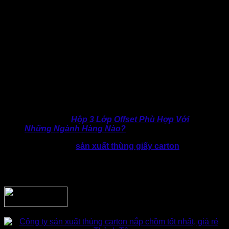
che phủ miệng thùng.
Với cách thức đóng này sẽ giúp hạn chế hở miệng thùng,
tăng độ chắc chắn khi đóng gói và giảm rủi ro bung nắp,
hỏng nắp trong quá trình vận chuyển.
Về cơ bản, thùng nắp chồm vẫn được lựa chọn sản xuất từ
giấy carton sóng (3 lớp, 5 lớp hoặc 7 lớp). Bao gồm gồm:
Mặt giấy ngoài;
Lớp sóng (A, B, C, E hoặc kết hợp);
Mặt giấy trong;
>> Hữu ích:
Hộp 3 Lớp Offset Phù Hợp Với
Những Ngành Hàng Nào?
Điểm khác biệt của
sản xuất thùng giấy carton
mẫu nắp
chồm nằm ở thiết kế khuôn bế. Trong đó, phần nắp được
tính toán để chồm lên nhau, tạo độ kín và dễ thao tác hơn
cho người đóng gói.