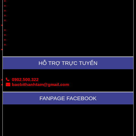
Quà Tặng
Thời Trang, May Mặc
Dược Phẩm, Y Tế
Vận Chuyển
Chăn Nuôi
Tin Tức – Sự Kiện
Cung Cấp Hộp/Thùng Giấy Carton
Hoạt Động Công Ty
Thư Viện Ảnh
Bản Đồ
Liên Hệ
HỖ TRỢ TRỰC TUYẾN
0902.500.322
baobithanhtam@gmail.com
FANPAGE FACEBOOK