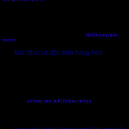
nghiệp lựa chọn thùng nắp chồm chưa thực sự phù hợp
ngay từ đầu. Hệ quả là phải điều chỉnh quy cách lại để phù
hợp sau một thời gian sử dụng, điều này gây phát sinh chi
phí và ảnh hưởng đến quá trình vận hành.
Vì thế, để hạn chế những rủi ro này, doanh nghiệp cần xem
xét kỹ một số yếu tố quan trọng trước khi
đặt thùng giấy
carton
nói chung và nắp chồm nói riêng.
Xác định rõ đặc tính hàng hóa
Yếu tố đầu tiên và quan trọng nhất là hiểu rõ đặc tính sản
phẩm cần đóng gói. Mỗi loại hàng hóa sẽ yêu cầu một mức
độ bảo vệ khác nhau, từ đó ảnh hưởng trực tiếp đến số lớp
giấy và cấu trúc thùng.
Doanh nghiệp cần biết rõ trọng lượng thực tế của sản phẩm,
mức độ dễ vỡ cũng như tần suất vận chuyển. Những thông
tin này giúp
xưởng sản xuất thùng carton
sẽ tư vấn chính
xác loại thùng phù hợp. Nhờ đó giảm tình trạng chọn thùng
quá mỏng gây mất an toàn, hoặc chọn thùng quá dày dẫn
đến lãng phí chi phí không cần thiết.