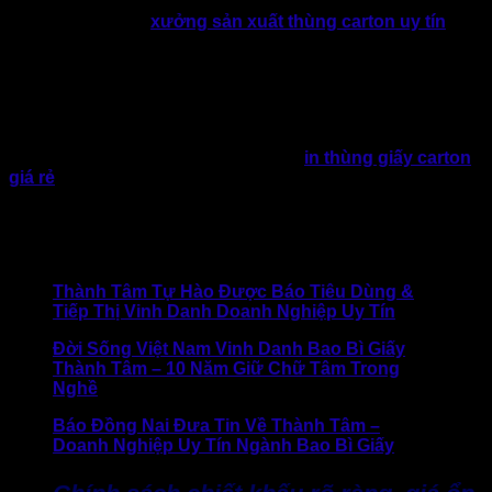
Được đánh giá là
xưởng sản xuất thùng carton uy tín
được doanh nghiệp tin tưởng, bởi Thành Tâm chú trọng
khâu tư vấn và hỗ trợ khách hàng ngay từ đầu. Đội ngũ kỹ
thuật sẽ cùng doanh nghiệp đánh giá nhu cầu sử dụng thực
tế, đề xuất giải pháp phù hợp về số lớp giấy, kiểu nắp chồm
và kích thước thùng.
Đối với các doanh nghiệp có nhu cầu
in thùng giấy carton
giá rẻ
, Thành Tâm hỗ trợ thiết kế bố cục logo, thông tin
thương hiệu trên thùng carton, đảm bảo vừa đáp ứng yêu
cầu thẩm mỹ, vừa thuận tiện cho sản xuất hàng loạt.
>> Báo chí nói gì về Thành Tâm:
Thành Tâm Tự Hào Được Báo Tiêu Dùng &
Tiếp Thị Vinh Danh Doanh Nghiệp Uy Tín
Đời Sống Việt Nam Vinh Danh Bao Bì Giấy
Thành Tâm – 10 Năm Giữ Chữ Tâm Trong
Nghề
Báo Đồng Nai Đưa Tin Về Thành Tâm –
Doanh Nghiệp Uy Tín Ngành Bao Bì Giấy