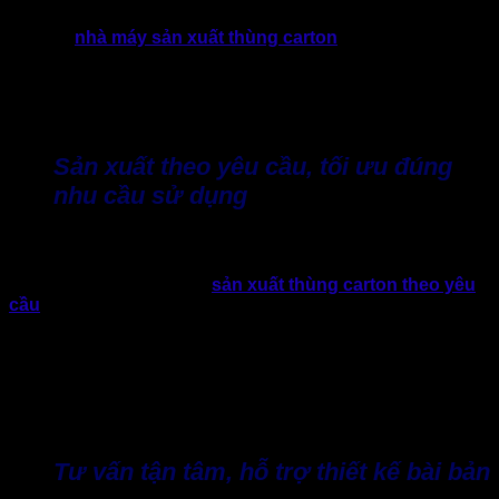
Sở hữu
nhà máy sản xuất thùng carton
hiện đại, nhờ đó
Thành Tâm chủ động quy trình và chất lượng thùng nắp
chồm. Đồng thời, linh hoạt điều chỉnh cấu trúc, sóng giấy và
kích thước theo từng nhu cầu cụ thể thay vì giới hạn trong
các mẫu có sẵn trên thị trường.
Sản xuất theo yêu cầu, tối ưu đúng
nhu cầu sử dụng
Không ít doanh nghiệp gặp tình trạng thùng carton “dùng
tạm”, không thật sự phù hợp với sản phẩm. Hiểu rõ điều này,
Thành Tâm tập trung vào
sản xuất thùng carton theo yêu
cầu
, dựa trên đặc tính hàng hóa, tần suất vận chuyển và
ngân sách của khách hàng.
Cách làm này giúp doanh nghiệp hạn chế lãng phí chi phí
bao bì, đồng thời đảm bảo thùng carton nói chung và thùng
nắp chồm nói riêng phát huy đúng công năng trong quá trình
đóng gói và vận chuyển thực tế.
Tư vấn tận tâm, hỗ trợ thiết kế bài bản