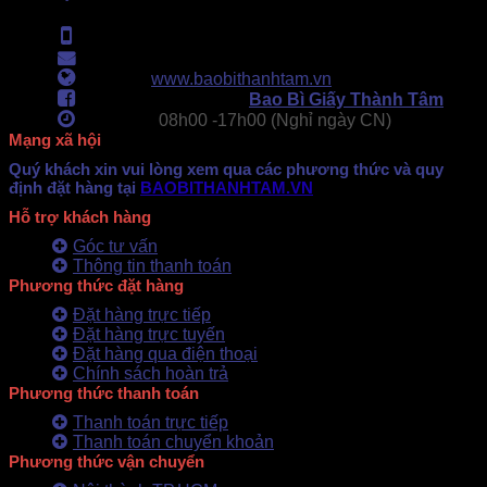
(434 Thới Hòa, Vĩnh Lộc A, TPHCM)
Hotline:
0902.500.322
- 0283.765.8979
Email:
baobithanhtam@gmail.com
Webiste:
www.baobithanhtam.vn
Fanpage Facebook:
Bao Bì Giấy Thành Tâm
Làm việc:
08h00 -
17h00 (Nghỉ ngày CN)
Mạng xã hội
Quý khách xin vui lòng xem qua các phương thức và quy
định đặt hàng tại
BAOBITHANHTAM.VN
Hỗ trợ khách hàng
Góc tư vấn
Thông tin thanh toán
Phương thức đặt hàng
Đặt hàng trực tiếp
Đặt hàng trực tuyến
Đặt hàng qua điện thoại
Chính sách hoàn trả
Phương thức thanh toán
Thanh toán trực tiếp
Thanh toán chuyển khoản
Phương thức vận chuyển