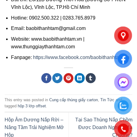
Vĩnh Lộc), Vĩnh Lộc, TP.Hồ Chí Minh
Hotline: 0902.500.322 | 0283.765.8979
Email: baobithanhtam@gmail.com
Website: www.baobithanhtam.vn |
www.thunggiaythanhtam.com
Fanpage:
https://www.facebook.com/baobithanhtam.vn
This entry was posted in
Cung cấp thùng giấy carton
,
Tin Tức
and
tagged
hộp 3 lớp offset
.
Hộp Âm Dương Nắp Rời –
Tại Sao Thùng Nắp Chồm
Nâng Tầm Trải Nghiệm Mở
Được Doanh Nghiệp Ưa
Hộp
Chuộng?