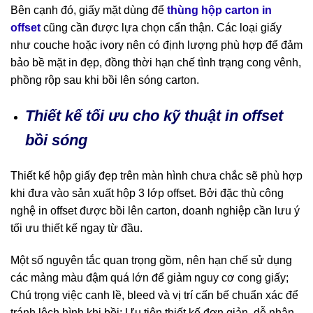
Bên cạnh đó, giấy mặt dùng để
thùng hộp carton in
offset
cũng cần được lựa chọn cẩn thận. Các loại giấy
như couche hoặc ivory nên có định lượng phù hợp để đảm
bảo bề mặt in đẹp, đồng thời hạn chế tình trạng cong vênh,
phồng rộp sau khi bồi lên sóng carton.
Thiết kế tối ưu cho kỹ thuật in offset
bồi sóng
Thiết kế hộp giấy đẹp trên màn hình chưa chắc sẽ phù hợp
khi đưa vào sản xuất hộp 3 lớp offset. Bởi đặc thù công
nghệ in offset được bồi lên carton, doanh nghiệp cần lưu ý
tối ưu thiết kế ngay từ đầu.
Một số nguyên tắc quan trọng gồm, nên hạn chế sử dụng
các mảng màu đậm quá lớn để giảm nguy cơ cong giấy;
Chú trọng việc canh lề, bleed và vị trí cấn bế chuẩn xác để
tránh lệch hình khi bồi; Ưu tiên thiết kế đơn giản, dễ nhận