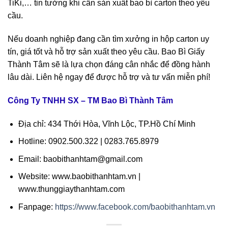
TiKi,… tin tưởng khi cần sản xuất bao bì carton theo yêu
cầu.
Nếu doanh nghiệp đang cần tìm xưởng in hộp carton uy
tín, giá tốt và hỗ trợ sản xuất theo yêu cầu. Bao Bì Giấy
Thành Tâm sẽ là lựa chọn đáng cân nhắc để đồng hành
lâu dài. Liên hệ ngay để được hỗ trợ và tư vấn miễn phí!
Công Ty TNHH SX – TM Bao Bì Thành Tâm
Địa chỉ: 434 Thới Hòa, Vĩnh Lộc, TP.Hồ Chí Minh
Hotline: 0902.500.322 | 0283.765.8979
Email: baobithanhtam@gmail.com
Website: www.baobithanhtam.vn |
www.thunggiaythanhtam.com
Fanpage:
https://www.facebook.com/baobithanhtam.vn