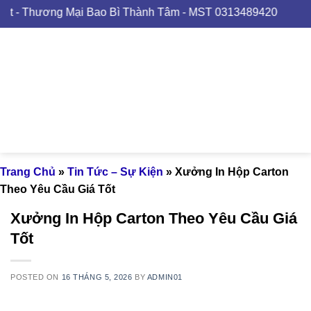
Skip
ng Mại Bao Bì Thành Tâm - MST 0313489420
to
content
Trang Chủ
»
Tin Tức – Sự Kiện
»
Xưởng In Hộp Carton
Theo Yêu Cầu Giá Tốt
Xưởng In Hộp Carton Theo Yêu Cầu Giá
Tốt
POSTED ON
16 THÁNG 5, 2026
BY
ADMIN01