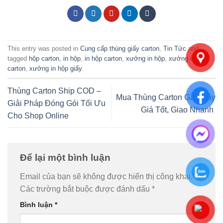
This entry was posted in
Cung cấp thùng giấy carton
,
Tin Tức
and
tagged
hộp carton
,
in hộp
,
in hộp carton
,
xưởng in hộp
,
xưởng in hộp
carton
,
xưởng in hộp giấy
.
Thùng Carton Ship COD –
Mua Thùng Carton Gần Đây
Giải Pháp Đóng Gói Tối Ưu
Giá Tốt, Giao Nhanh
Cho Shop Online
Để lại một bình luận
Email của bạn sẽ không được hiển thị công khai.
Các trường bắt buộc được đánh dấu
*
Bình luận
*