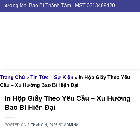
Skip
ại Bao Bì Thành Tâm - MST 0313489420
to
content
Trang Chủ
»
Tin Tức – Sự Kiện
»
In Hộp Giấy Theo Yêu
Cầu – Xu Hướng Bao Bì Hiện Đại
In Hộp Giấy Theo Yêu Cầu – Xu Hướng
Bao Bì Hiện Đại
POSTED ON
1 THÁNG 4, 2026
BY
ADMIN01