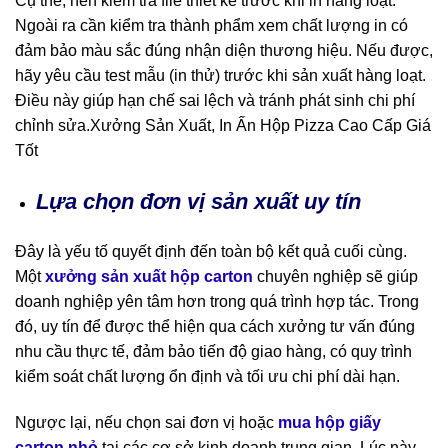
Cụ thể, nên kiểm tra file thiết kế trước khi in hàng loạt.
Ngoài ra cần kiểm tra thành phẩm xem chất lượng in có
đảm bảo màu sắc đúng nhận diện thương hiệu. Nếu được,
hãy yêu cầu test mẫu (in thử) trước khi sản xuất hàng loạt.
Điều này giúp hạn chế sai lệch và tránh phát sinh chi phí
chỉnh sửa.Xưởng Sản Xuất, In Ấn Hộp Pizza Cao Cấp Giá
Tốt
Lựa chọn đơn vị sản xuất uy tín
Đây là yếu tố quyết định đến toàn bộ kết quả cuối cùng.
Một
xưởng sản xuất hộp carton
chuyên nghiệp sẽ giúp
doanh nghiệp yên tâm hơn trong quá trình hợp tác. Trong
đó, uy tín để được thể hiện qua cách xưởng tư vấn đúng
nhu cầu thực tế, đảm bảo tiến độ giao hàng, có quy trình
kiểm soát chất lượng ổn định và tối ưu chi phí dài hạn.
Ngược lại, nếu chọn sai đơn vị hoặc
mua hộp giấy
carton nhỏ
tại các cơ sở kinh doanh trung gian. Lúc này