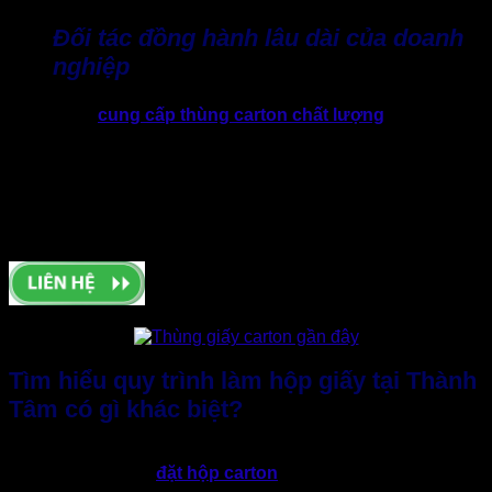
Đối tác đồng hành lâu dài của doanh
nghiệp
Thay vì chỉ
cung cấp thùng carton chất lượng
và hộp
carton giá rẻ. Thành Tâm định hướng trở thành đối tác bao
bì giấy lâu dài, đồng hành cùng sự phát triển của doanh
nghiệp. Việc sở hữu quy trình làm hộp giấy bài bản, chủ
động và ổn định giúp khách hàng yên tâm khi mở rộng sản
xuất, ra mắt sản phẩm mới hoặc phục vụ các đơn hàng lớn
theo mùa vụ.
Tìm hiểu quy trình làm hộp giấy tại Thành
Tâm có gì khác biệt?
Để tạo ra những sản phẩm hộp giấy đạt chuẩn, Thành Tâm
triển khai quy trình
đặt hộp carton
và sản xuất rõ ràng, logic