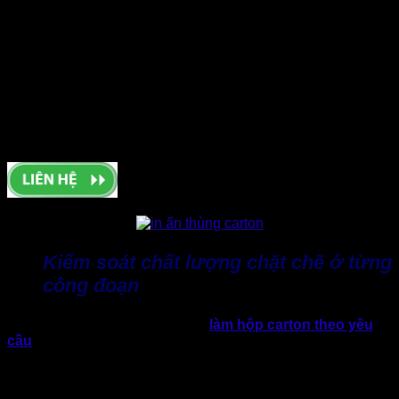
quan trọng trong việc đảm bảo độ chính xác và tính đồng đều
của sản phẩm. Thành Tâm đầu tư hệ thống trang thiết bị hiện
đại, bao gồm máy in kỹ thuật số, máy chạp khe, bế và bấm
ghim, máy cán màng, dán hộp tự động,.. và các thiết bị gia
công hiện đại. Từ đó đáp ứng yêu cầu khắt khe về kỹ thuật
và chất lượng. Thành Tâm luôn cam kết chất lượng hộp giấy
thành phẩm luôn đạt độ sắc nét cao, kết cấu chắc chắn và
phù hợp với tiêu chuẩn đóng gói, vận chuyển hàng xuất
khẩu.
Kiểm soát chất lượng chặt chẽ ở từng
công đoạn
Không chỉ dừng lại ở việc nhận
làm hộp carton theo yêu
cầu
, Thành Tâm chú trọng kiểm soát chất lượng xuyên suốt
từng công đoạn trong quy trình làm hộp giấy.
Chủ động kiểm soát chất lượng từ khâu lựa chọn vật liệu,
in