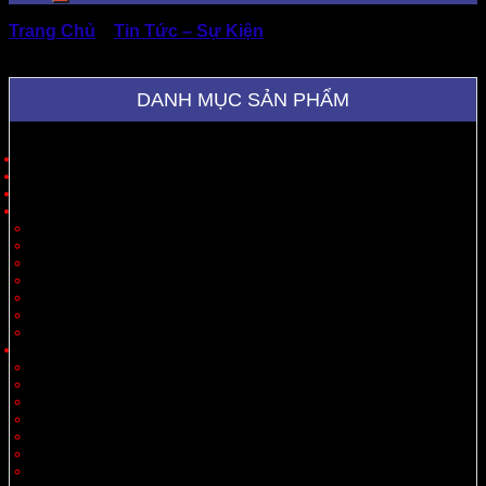
Trang Chủ
»
Tin Tức – Sự Kiện
»
Hé Lộ Quy Trình Làm
Hộp Giấy Chất Lượng Tại Thành Tâm
DANH MỤC SẢN PHẨM
Trang Chủ
Giới Thiệu
Sản Phẩm
Cung Cấp Hộp Giấy, Thùng Giấy
Hộp Giấy
Thùng Carton 3 Lớp
Thùng Carton 5 Lớp
Thùng Carton 7 Lớp
Thùng Offset
Thùng Thiết Kế Theo Yêu Cầu
Vách Ngăn
Carton Theo Ngành Hàng
Nông Sản
Thực Phẩm
Xuất Khẩu
Tiêu Dùng
Mỹ Phẩm
Thủy Sản
Thiết Bị