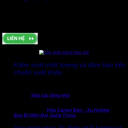
Khâu dán hộp, đặc biệt là công nghệ dán hộp tự động sẽ
quyết định độ chắc chắn của thành và đáy hộp. Quy trình làm
hộp giấy nếu thiếu kiểm soát ở công đoạn này thường dẫn
đến tình trạng bong keo, hở mép khi đóng hàng nặng.
Kiểm soát chất lượng và đảm bảo tiêu
chuẩn xuất khẩu
Bước kiểm tra cuối cùng đóng vai trò như “hàng rào an toàn”,
giúp loại bỏ sản phẩm lỗi trước khi giao khách. Đây là yếu tố
quan trọng để
hộp các tông nhỏ
đáp ứng các tiêu chuẩn
đóng gói, vận chuyển trong nước và cả xuất khẩu.
>> Tham khảo:
Hộp Carton Đen – Xu Hướng
Bao Bì Hiện Đại, Sang Trọng
Quy trình giúp ổn định chất lượng và