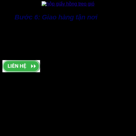
Bước 6: Giao hàng tận nơi
Cuối cùng, sản phẩm hộp giấy thành phẩm sẽ được đóng
gói và giao đến khách hàng đúng tiến độ. Thành Tâm chủ
động phương án vận chuyển, đặc biệt với các đơn hàng số
lượng lớn hoặc cần giao gấp, nhằm đảm bảo kế hoạch kinh
doanh của khách hàng không bị gián đoạn.