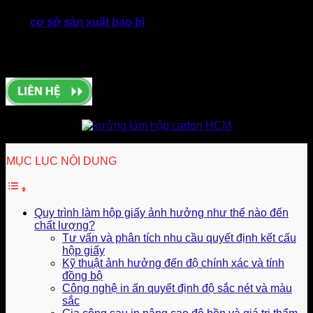
nhiều xưởng sản xuất bao bì carton lớn nhỏ. Song, không
phải
cơ sở sản xuất bao bì
nào cũng sở hữu quy trình bài
bản, kiểm soát chất lượng chặt chẽ ở từng công đoạn. Vì
thế, hãy tìm hiểu và kiểm tra uy tín, chất lượng của đối tác
sản xuất kỹ lưỡng trước khi quyết định đặt hàng nhé!
MỤC LỤC NỘI DUNG
Quy trình làm hộp giấy ảnh hưởng như thế nào đến
chất lượng?
Tư vấn và phân tích nhu cầu quyết định kết cấu
hộp giấy
Kỹ thuật ảnh hưởng đến độ chính xác và tính
đồng bộ
Công nghệ in ấn quyết định độ sắc nét và màu
sắc