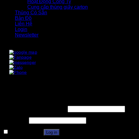
Hoạt Động Công Ty
Cung cấp thùng giấy carton
Thùng Có Sẵn
Bản Đồ
Liên Hệ
Login
Newsletter
x
x
Login
Username or email address
*
Password
*
Remember me
Log in