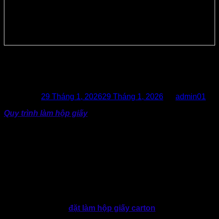
Hé Lộ Quy Trình Làm Hộp Giấy Chất
Lượng Tại Thành Tâm
Posted on
29 Tháng 1, 2026
29 Tháng 1, 2026
by
admin01
Quy trình làm hộp giấy
là yếu tố ảnh hưởng trực tiếp đến
chất lượng của sản phẩm bao bì giấy. Vậy doanh nghiệp đã
biết quy trình sản xuất hộp giấy hoàn chỉnh sẽ bao gồm
những bước nào?
Thực tế, về chất lượng hộp carton giấy tất nhiên sẽ là kết
quả của rất nhiều yếu tố khác nhau. Tuy nhiên, quy trình làm
hộp giấy đóng vai trò then chốt, có thể quyết định đến độ
bền, tính thẩm mỹ và khả năng bảo vệ hàng hóa trong suốt
quá trình lưu kho và vận chuyển.
Hiện nay, nhu cầu
đặt làm hộp giấy carton
tăng trưởng
mạnh trong những năm gần đây, kéo theo sự xuất hiện của