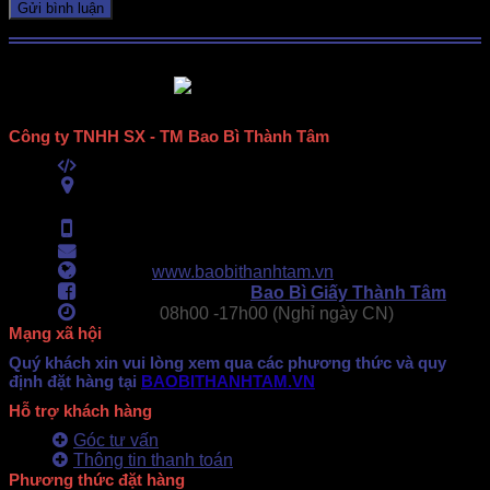
Công ty TNHH SX - TM Bao Bì Thành Tâm
Mã số thuế:
0313489420
ĐC:
E6/11B Ấp 58, Xã Vĩnh Lộc, TPHCM
(434 Thới Hòa, Vĩnh Lộc A, TPHCM)
Hotline:
0902.500.322
- 0283.765.8979
Email:
baobithanhtam@gmail.com
Webiste:
www.baobithanhtam.vn
Fanpage Facebook:
Bao Bì Giấy Thành Tâm
Làm việc:
08h00 -
17h00 (Nghỉ ngày CN)
Mạng xã hội
Quý khách xin vui lòng xem qua các phương thức và quy
định đặt hàng tại
BAOBITHANHTAM.VN
Hỗ trợ khách hàng
Góc tư vấn
Thông tin thanh toán
Phương thức đặt hàng