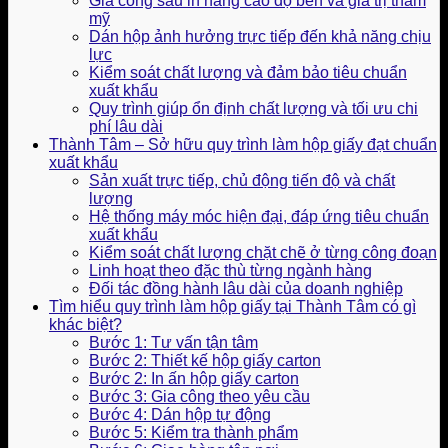
Gia công sau in nâng cao độ bền và giá trị thẩm
mỹ
Dán hộp ảnh hưởng trực tiếp đến khả năng chịu
lực
Kiểm soát chất lượng và đảm bảo tiêu chuẩn
xuất khẩu
Quy trình giúp ổn định chất lượng và tối ưu chi
phí lâu dài
Thành Tâm – Sở hữu quy trình làm hộp giấy đạt chuẩn
xuất khẩu
Sản xuất trực tiếp, chủ động tiến độ và chất
lượng
Hệ thống máy móc hiện đại, đáp ứng tiêu chuẩn
xuất khẩu
Kiểm soát chất lượng chặt chẽ ở từng công đoạn
Linh hoạt theo đặc thù từng ngành hàng
Đối tác đồng hành lâu dài của doanh nghiệp
Tìm hiểu quy trình làm hộp giấy tại Thành Tâm có gì
khác biệt?
Bước 1: Tư vấn tận tâm
Bước 2: Thiết kế hộp giấy carton
Bước 2: In ấn hộp giấy carton
Bước 3: Gia công theo yêu cầu
Bước 4: Dán hộp tự động
Bước 5: Kiểm tra thành phẩm