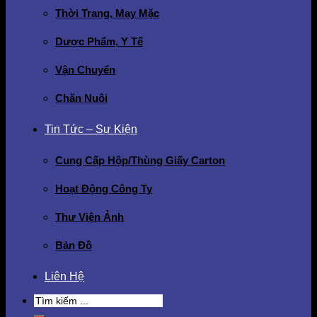
Thời Trang, May Mặc
Dược Phẩm, Y Tế
Vận Chuyển
Chăn Nuôi
Tin Tức – Sự Kiện
Cung Cấp Hộp/Thùng Giấy Carton
Hoạt Động Công Ty
Thư Viện Ảnh
Bản Đồ
Liên Hệ
Search
for: