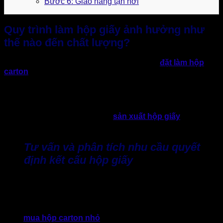
Bước 6: Giao hàng tận nơi
Quy trình làm hộp giấy ảnh hưởng như
thế nào đến chất lượng?
Thực tế cho thấy, không ít doanh nghiệp khi
đặt làm hộp
carton
thường ưu tiên so sánh giá rẻ và hình thức bên
ngoài. Trong khi quy trình làm hộp giấy phía sau lại bị xem
nhẹ, nhưng đây chính là sai lầm. Điều này dẫn đến thực tế
nhiều lô bao bì trong quá trình sử dụng thực tế phát sinh lỗi,
cho dù mẫu thiết kế ban đầu nhìn khá bắt mắt. Vì thế, hãy
cùng phân tích vì sao quy trình
sản xuất hộp giấy
đầy đủ
các bước lại quan trọng”
Tư vấn và phân tích nhu cầu quyết
định kết cấu hộp giấy
Ở bước đầu tiên, việc tư vấn đúng giúp doanh nghiệp xác
định chính xác mục đích sử dụng hộp giấy. Bao gồm trọng
lượng sản phẩm và điều kiện vận chuyển, nhu cầu định vị
thương hiệu. Nếu bỏ qua khâu này, doanh nghiệp có thể
chọn
mua hộp carton nhỏ
không đúng nhu cầu, sai kết cấu,