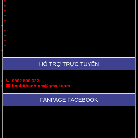
Quà Tặng
Thời Trang, May Mặc
Dược Phẩm, Y Tế
Vận Chuyển
Chăn Nuôi
Tin Tức – Sự Kiện
Cung Cấp Hộp/Thùng Giấy Carton
Hoạt Động Công Ty
Thư Viện Ảnh
Bản Đồ
Liên Hệ
HỖ TRỢ TRỰC TUYẾN
0902.500.322
baobithanhtam@gmail.com
FANPAGE FACEBOOK