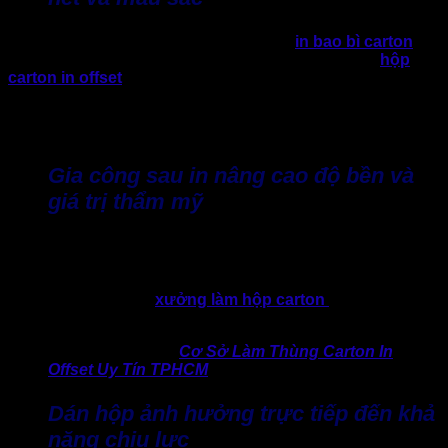
Trong quy trình làm hộp giấy, công đoạn
in bao bì carton
sẽ
ảnh hưởng lớn đến hình ảnh thương hiệu. Đặc biệt,
hộp
carton in offset
được nhiều doanh nghiệp lựa chọn. Bởi
đây là công nghệ hiện đại giúp màu in đều, sắc nét và ổn
định giữa các lô hàng. Điều quan trọng hơn hết với doanh
nghiệp cần nhận diện thương hiệu lâu dài.
Gia công sau in nâng cao độ bền và
giá trị thẩm mỹ
Các bước gia công như cán màng, phủ UV hay ép kim
không chỉ tăng tính thẩm mỹ của hộp giấy. Thực tế các bước
gia công này còn giúp tăng khả năng chống trầy xước, ẩm
mốc. Tuy nhiên, nếu
xưởng làm hộp carton
gia công không
đúng kỹ thuật, hộp giấy dễ bong tróc, giảm tuổi thọ sử dụng.
>> Đừng bỏ qua:
Cơ Sở Làm Thùng Carton In
Offset Uy Tín TPHCM
Dán hộp ảnh hưởng trực tiếp đến khả
năng chịu lực