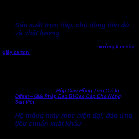
hộp giấy trực tiếp tại TP.HCM. Chuyên cung cấp các dòng
hộp giấy đa dạng ngành hàng, hộp in offset và hộp carton
theo yêu cầu cho cả thị trường trong nước và xuất khẩu.
Sản xuất trực tiếp, chủ động tiến độ
và chất lượng
Lợi thế lớn của Thành Tâm nằm ở mô hình
xưởng làm hộp
giấy carton
trực tiếp, không qua trung gian. Nhờ đó giúp
xưởng luôn chủ động kiểm soát tốt tiến độ sản xuất, linh hoạt
điều chỉnh kế hoạch theo nhu cầu thực tế của doanh nghiệp.
Với các đơn hàng số lượng lớn hoặc cần gấp, đây là yếu tố
đặc biệt quan trọng để đảm bảo tiến độ giao hàng và sự ổn
định lâu dài.
>> Cập nhật mới:
Hộp Giấy Hồng Treo Gió In
Offset – Giải Pháp Bao Bì Cao Cấp Cho Nông
Sản Việt
Hệ thống máy móc hiện đại, đáp ứng
tiêu chuẩn xuất khẩu
Trong quy trình làm hộp giấy, máy móc thiết bị đóng vai trò