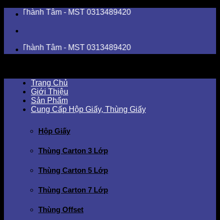
Skip
ành Tâm - MST 0313489420
to
content
ành Tâm - MST 0313489420
Trang Chủ
Giới Thiệu
Sản Phẩm
Cung Cấp Hộp Giấy, Thùng Giấy
Hộp Giấy
Thùng Carton 3 Lớp
Thùng Carton 5 Lớp
Thùng Carton 7 Lớp
Thùng Offset