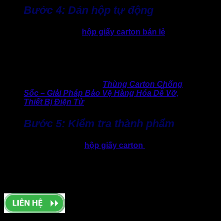
Bước 4: Dán hộp tự động
Khác với nhiều cơ sở
hộp giấy carton bán lẻ
, Thành Tâm
đầu tư hệ thống dán hộp tự động, giúp keo dán đều, chắc và
đồng nhất giữa các sản phẩm. Công đoạn này không chỉ
giúp tăng năng suất mà còn hạn chế lỗi bong keo, lệch mép,
… đây là những vấn đề thường gặp khi dán thủ công.
>> Kinh nghiệm hay:
Thùng Carton Chống
Sốc – Giải Pháp Bảo Vệ Hàng Hóa Dễ Vỡ,
Thiết Bị Điện Tử
Bước 5: Kiểm tra thành phẩm
Trước khi xuất xưởng,
hộp giấy carton
sẽ được kiểm tra kỹ
lưỡng về kích thước, độ bền, độ bám keo và chất lượng in.
Đây là bước không thể thiếu trong quy trình làm hộp giấy,
giúp loại bỏ sản phẩm lỗi và đảm bảo lô hàng đạt tiêu chuẩn
đã cam kết.