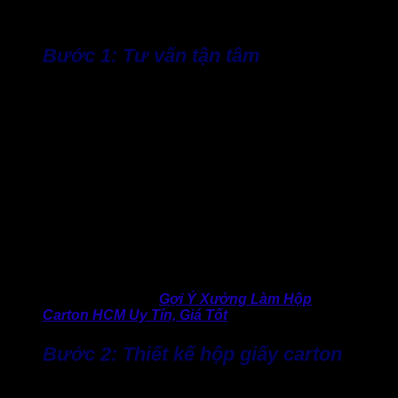
và được tối ưu liên tục dựa trên phản hồi thực tế từ doanh
nghiệp.
Bước 1: Tư vấn tận tâm
Quy trình làm hộp giấy tại Thành Tâm bắt đầu từ khâu tư vấn
tận tâm. Đội ngũ kỹ thuật và kinh doanh sẽ cùng làm việc
trực tiếp với doanh nghiệp để hiểu rõ mong muốn. Ở giai
đoạn này, Thành Tâm không chỉ tiếp nhận yêu cầu về kích
thước hay số lượng mà còn phân tích mục đích sử dụng
thực tế, bao gồm loại sản phẩm, điều kiện vận chuyển và
ngân sách dự kiến.
Việc tư vấn đúng ngay từ đầu giúp doanh nghiệp lựa chọn
được loại giấy, sóng carton, định lượng và kết cấu hộp phù
hợp, hạn chế lãng phí chi phí hoặc phát sinh chỉnh sửa về
sau.
>> Đừng bỏ qua:
Gợi Ý Xưởng Làm Hộp
Carton HCM Uy Tín, Giá Tốt
Bước 2: Thiết kế hộp giấy carton
Sau khi thống nhất phương án, Thành Tâm sẽ tiến hành