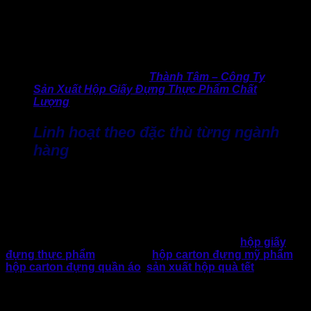
bao bì carton
, gia công cho đến dán hộp và kiểm tra cuối
cùng. Mọi sản phẩm đều được theo dõi sát sao nhằm hạn
chế lỗi phát sinh. Đây chính là yếu tố giúp Thành Tâm luôn
duy trì chất lượng ổn định giữa các lô hàng, kể cả với những
đơn hàng sản xuất định kỳ.
>> Kiến thức hữu ích:
Thành Tâm – Công Ty
Sản Xuất Hộp Giấy Đựng Thực Phẩm Chất
Lượng
Linh hoạt theo đặc thù từng ngành
hàng
Mỗi ngành hàng sẽ có yêu cầu riêng về độ bền, khả năng
chịu lực cho đến yếu tố thẩm mỹ và an toàn. Với kinh nghiệm
thực tế hơn 10 năm hoạt động, Thành Tâm có khả năng linh
hoạt điều chỉnh quy trình làm hộp giấy riêng biệt.
Mỗi quy trình sẽ phù hợp với từng lĩnh vực như
hộp giấy
đựng thực phẩm
, nông sản,
hộp carton đựng mỹ phẩm
,
hộp carton đựng quần áo
,
sản xuất hộp quà tết
,…hay
hàng xuất khẩu. Vì thế, mỗi sản phẩm hộp giấy không chỉ
đẹp về hình thức mà còn đáp ứng tốt yêu cầu sử dụng trong
thực tế.