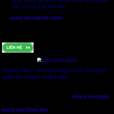
tối ưu chi phí lâu dài
Một
xưởng sản xuất hộp carton
có quy trình khép kín và
chuyên nghiệp sẽ chủ động được tiến độ. Nhờ đó hạn chế
phát sinh chi phí và đảm bảo chất lượng đồng đều giữa các
đơn hàng. Đây là điều mà nhiều doanh nghiệp đang ưu tiên
lựa chọn hiện nay.
Thành Tâm – Sở hữu quy trình làm hộp
giấy đạt chuẩn xuất khẩu
Trong bối cảnh nhu cầu sử dụng bao bì ngày càng có nhiều
tiêu chuẩn khắt khe, đặc biệt với các doanh nghiệp sản xuất
và xuất khẩu. Vì thế, việc lựa chọn một
công ty bao bì giấy
uy tín, có quy trình rõ ràng trở thành yếu tố then chốt.
Bao Bì Giấy Thành Tâm
là một trong những đơn vị sản xuất