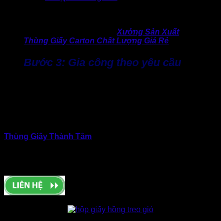
đảm bảo hình ảnh thương hiệu thể hiện đúng tinh thần mà
doanh nghiệp mong muốn.
>> Có thể bạn chưa biết:
Xưởng Sản Xuất
Thùng Giấy Carton Chất Lượng Giá Rẻ
Bước 3: Gia công theo yêu cầu
Sau in ấn, hộp giấy được chuyển sang công đoạn gia công
theo yêu cầu của doanh nghiệp như cán màng, ép kim, phủ
UV hoặc bế khuôn. Đây là bước giúp gia tăng độ bền bề
mặt, chống trầy xước và nâng cao giá trị thẩm mỹ cho sản
phẩm.
Thùng Giấy Thành Tâm
lựa chọn phương án gia công hiện
đại phù hợp với từng dòng hộp theo ngành hạn. Nhờ đó hạn
chế tình trạng lạm dụng kỹ thuật gây tăng chi phí nhưng
không mang lại hiệu quả thực tế.