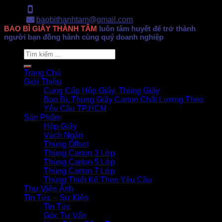
Hotline: 0902.500.322
baobithanhtam@gmail.com
BAO BÌ GIẤY THÀNH TÂM
luôn tâm huyết để trở thành
người bạn đồng hành cùng quý doanh nghiệp
Search
for:
Trang Chủ
Giới Thiệu
Cung Cấp Hộp Giấy, Thùng Giấy
Bao Bì, Thùng Giấy Carton Chất Lượng Theo
Yêu Cầu TP.HCM
Sản Phẩm
Hộp Giấy
Vách Ngăn
Thùng Offset
Thùng Carton 3 Lớp
Thùng Carton 5 Lớp
Thùng Carton 7 Lớp
Thùng Thiết Kế Theo Yêu Cầu
Thư Viện Ảnh
Tin Tức – Sự Kiện
Tin Tức
Góc Tư Vấn