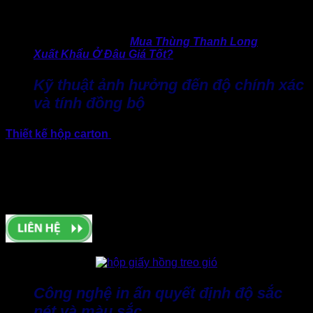
dẫn đến móp méo hoặc không đảm bảo an toàn khi đóng
hàng.
>> Tìm hiểu thêm:
Mua Thùng Thanh Long
Xuất Khẩu Ở Đâu Giá Tốt?
Kỹ thuật ảnh hưởng đến độ chính xác
và tính đồng bộ
Thiết kế hộp carton
không chỉ là yếu tố thẩm mỹ mà còn
quyết định độ chuẩn xác của kích thước, đường bế và khả
năng lắp ráp. Một quy trình làm hộp giấy chuyên nghiệp luôn
luôn đi kèm bản vẽ kỹ thuật chuẩn. Từ đó giúp doanh nghiệp
hình dung được thành phẩm thực tế, hạn chế lỗi lệch khuôn
và sai số hàng loạt.
Công nghệ in ấn quyết định độ sắc
nét và màu sắc