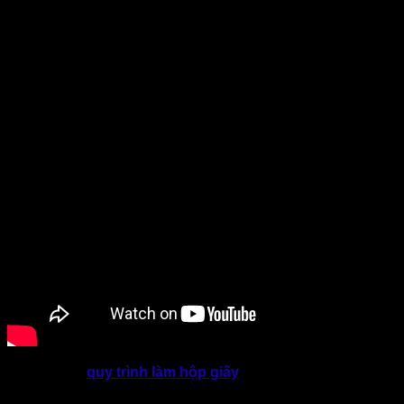
Có thể thấy,
quy trình làm hộp giấy
chuyên nghiệp và chủ
động chính là nền tảng tạo nên những sản phẩm bao bì chất