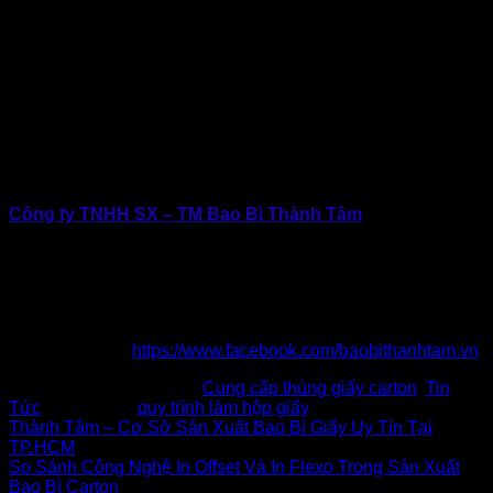
lượng, bền đẹp và tối ưu chi phí. Với lợi thế sở hữu hệ thống
nhà máy sản xuất trực tiếp, quy trình khép kín và đội ngũ
giàu kinh nghiệm. Bao Bì Giấy Thành Tâm tự tin đồng hành
cùng doanh nghiệp trong mọi nhu cầu về hộp giấy, hộp
carton theo yêu cầu.
Nếu doanh nghiệp đang tìm kiếm một đơn vị sản xuất hộp
giấy uy tín tại TP.HCM. Hãy nhanh chóng liên hệ ngay với
Thành Tâm để được tư vấn giải pháp phù hợp và báo giá
nhanh chóng.
Công ty TNHH SX – TM Bao Bì Thành Tâm
Địa chỉ: 434 Thới Hòa, Vĩnh Lộc, TP.Hồ Chí Minh
Hotline: 0902.500.322 | 0283.765.8979
Email: baobithanhtam@gmail.com
Website: www.baobithanhtam.vn |
www.thunggiaythanhtam.com
Fanpage:
https://www.facebook.com/baobithanhtam.vn
This entry was posted in
Cung cấp thùng giấy carton
,
Tin
Tức
and tagged
quy trình làm hộp giấy
.
Thành Tâm – Cơ Sở Sản Xuất Bao Bì Giấy Uy Tín Tại
TP.HCM
So Sánh Công Nghệ In Offset Và In Flexo Trong Sản Xuất
Bao Bì Carton