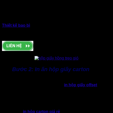
dựng bản vẽ kỹ thuật và
thiết kế hộp carton
trên bản đồ họa.
Đây là bước quan trọng trong quy trình làm hộp giấy. Vì sẽ
ảnh hưởng trực tiếp đến tính thẩm mỹ và khả năng nhận
diện thương hiệu.
Thiết kế bao bì
tại Thành Tâm được tối ưu theo thực tế sản
xuất. Nhờ đó đảm bảo đúng tỷ lệ, hạn chế lỗi bế khuôn và
giữ màu in ổn định khi in offset số lượng lớn.
Bước 2: In ấn hộp giấy carton
Để gia tăng khả năng nhận diện và tính thẩm mỹ, doanh
nghiệp sẽ ưu tiên chọn công nghệ
in hộp giấy offset
sắc nét
và màu sắc đa dạng. Thành Tâm kiểm soát chặt chẽ file in,
mực in và giấy in để đảm bảo màu sắc đồng đều giữa các lô
hàng.
Với những đơn hàng hộp giấy cao cấp hoặc xuất khẩu.
Công đoạn
in hộp carton giá rẻ
càng được chú trọng nhằm