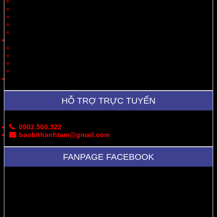
Quà Tặng
Thời Trang, May Mặc
Dược Phẩm, Y Tế
Vận Chuyển
Chăn Nuôi
Tin Tức – Sự Kiện
Cung Cấp Hộp/Thùng Giấy Carton
Hoạt Động Công Ty
Thư Viện Ảnh
Bản Đồ
Liên Hệ
HỖ TRỢ TRỰC TUYẾN
0902.500.322
baobithanhtam@gmail.com
FANPAGE FACEBOOK