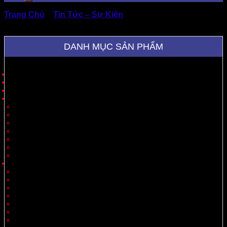
Trang Chủ
»
Tin Tức – Sự Kiện
»
Hộp giấy carton in
Flexo chất lượng, độc đáo chỉ có ở Thành Tâm
DANH MỤC SẢN PHẨM
Trang Chủ
Giới Thiệu
Sản Phẩm
Cung Cấp Hộp Giấy, Thùng Giấy
Hộp Giấy
Thùng Carton 3 Lớp
Thùng Carton 5 Lớp
Thùng Carton 7 Lớp
Thùng Offset
Thùng Thiết Kế Theo Yêu Cầu
Vách Ngăn
Carton Theo Ngành Hàng
Nông Sản
Thực Phẩm
Xuất Khẩu
Tiêu Dùng
Mỹ Phẩm
Thủy Sản
Thiết Bị