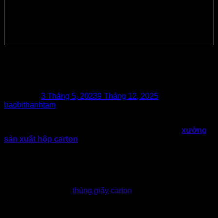
Hộp giấy carton in Flexo chất lượng,
độc đáo chỉ có ở Thành Tâm
Posted on
3 Tháng 5, 2023
9 Tháng 12, 2025
by
baobithanhtam
Bạn cần
mua hộp giấy carton in Flexo
chất lượng với mẫu
mã đẹp, độc đáo để thu hút khách hàng? Đến ngay
xưởng
sản xuất hộp carton
và thùng giấy cao cấp từ 3 lớp, 5 lớp
Thành Tâm
để lựa chọn bao bì độc đáo, chất lượng với giá
thành rẻ nhất.
Cùng với sự phát triển nhanh chóng của thị trường, ngày
càng có nhiều doanh nghiệp, doanh nghiệp nâng cao nhu
cầu sử dụng bao bì
thùng giấy carton
để đóng gói và giao
hàng cho khách hàng. Trong đó, hộp carton in flexo là một
trong những loại bao bì được sử dụng phổ biến hiện nay
nhờ những ưu điểm vượt trội.