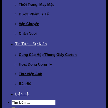
Thời Trang, May Mặc
Dược Phẩm, Y Tế
Vận Chuyển
Chăn Nuôi
Tin Tức – Sự Kiện
Cung Cấp Hộp/Thùng Giấy Carton
Hoạt Động Công Ty
Thư Viện Ảnh
Bản Đồ
Liên Hệ
Search
for: