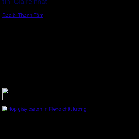
tín, Giá rẻ nhất
Bao bì Thành Tâm
là nhà sản xuất uy tín hàng đầu Việt Nam
chuyên sản xuất hộp carton, hộp giấy, kệ trưng bày giấy và
đặc biệt là hộp carton in flexo. Dưới đây là cam kết của
chúng tôi về sản phẩm hộp carton in flexo của chúng tôi:
– Chất lượng tốt.
– Giá cả cạnh tranh.
– Giao hàng nhanh chóng, đúng hẹn.
– Chúng tôi có thể đáp ứng mọi đơn hàng dù đơn hàng lớn
hay nhỏ.
Hỗ trợ tư vấn và thiết kế các loại hộp carton in flexo phù hợp
với yêu cầu của bạn để vừa tiết kiệm chi phí vừa đảm bảo
chất lượng tốt nhất.