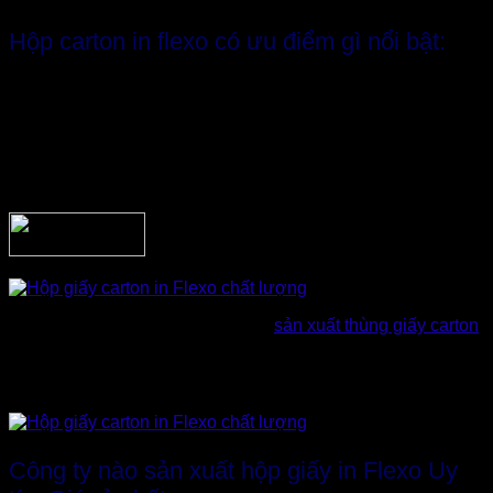
Hộp carton in flexo có ưu điểm gì nổi bật:
Chất lượng in ấn tốt, hình ảnh sắc nét và rõ ràng hơn
so với in lụa thông thường.
Thời gian in ngắn hơn với giá thành rẻ hơn rất nhiều
so với phương pháp in offset.
Giá thành rẻ tiết kiệm nhiều chi phí đầu tư cho doanh
nghiệp
Phù hợp với nhiều công ty, cơ sở
sản xuất thùng giấy carton
các sản phẩm có giá thành tương đối thấp, hoặc các công ty
mới thành lập cần tiết giảm chi phí, đồng thời duy trì chất
lượng bao bì cho sản phẩm
hộp carton in flexo
.
Công ty nào sản xuất hộp giấy in Flexo Uy