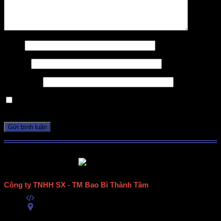
Tên
*
Email
*
Trang web
Lưu tên của tôi, email, và trang web trong trình duyệt này
cho lần bình luận kế tiếp của tôi.
Công ty TNHH SX - TM Bao Bì Thành Tâm
Mã số thuế:
0313489420
ĐC:
E6/11B Ấp 58, Xã Vĩnh Lộc, TPHCM
(434 Thới Hòa, Vĩnh Lộc A, TPHCM)