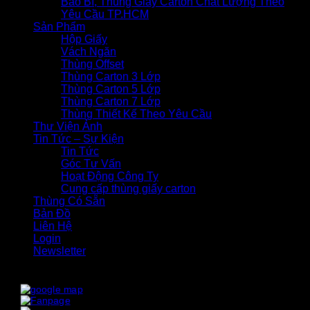
Bao Bì, Thùng Giấy Carton Chất Lượng Theo
Yêu Cầu TP.HCM
Sản Phẩm
Hộp Giấy
Vách Ngăn
Thùng Offset
Thùng Carton 3 Lớp
Thùng Carton 5 Lớp
Thùng Carton 7 Lớp
Thùng Thiết Kế Theo Yêu Cầu
Thư Viện Ảnh
Tin Tức – Sự Kiện
Tin Tức
Góc Tư Vấn
Hoạt Động Công Ty
Cung cấp thùng giấy carton
Thùng Có Sẵn
Bản Đồ
Liên Hệ
Login
Newsletter