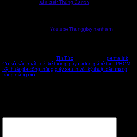
Thành Tâm, nhà
sản xuất Thùng Carton
tại Việt Nam với đội
ngũ thiết kế sáng tạo, tận tâm và tay nghề giỏi, giàu kinh
nghiệm sẽ giúp bạn tạo ra những mẫu hộp carton in flexo
chất lượng cao nhất với giá thành phù hợp nhất.
Xem thêm kênh
Youtube Thunggiaythanhtam
👉Bạn cần báo giá thùng carton, hộp giấy? Hãy để lại thông
tin, chúng tôi sẽ liên hệ với bạn!
This entry was posted in
Tin Tức
. Bookmark the
permalink
.
Cơ sở sản xuất thiết kế thùng giấy carton giá rẻ tại TPHCM
Kỹ thuật gia công thùng giấy sau in với kỹ thuật cán màng
bóng màng mờ
Để lại một bình luận
Email của bạn sẽ không được hiển thị công khai.
Các
trường bắt buộc được đánh dấu
*
Bình luận
*