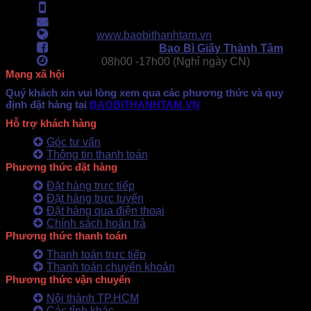
Hotline:
0902.500.322
- 0283.765.8979
Email:
baobithanhtam@gmail.com
Webiste:
www.baobithanhtam.vn
Fanpage Facebook:
Bao Bì Giấy Thành Tâm
Làm việc:
08h00 -
17h00 (Nghỉ ngày CN)
Mạng xã hội
Quý khách xin vui lòng xem qua các phương thức và quy
định đặt hàng tại
BAOBITHANHTAM.VN
Hỗ trợ khách hàng
Góc tư vấn
Thông tin thanh toán
Phương thức đặt hàng
Đặt hàng trực tiếp
Đặt hàng trực tuyến
Đặt hàng qua điện thoại
Chính sách hoàn trả
Phương thức thanh toán
Thanh toán trực tiếp
Thanh toán chuyển khoản
Phương thức vận chuyển
Nội thành TP.HCM
Các tỉnh khác