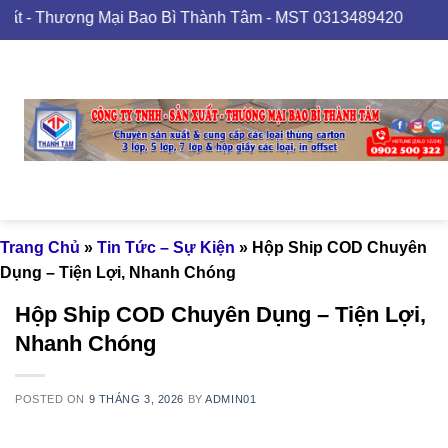
Skip
ại Bao Bì Thành Tâm - MST 0313489420
to
content
Trang Chủ
»
Tin Tức – Sự Kiện
»
Hộp Ship COD Chuyên
Dụng – Tiện Lợi, Nhanh Chóng
Hộp Ship COD Chuyên Dụng – Tiện Lợi,
Nhanh Chóng
POSTED ON
9 THÁNG 3, 2026
BY
ADMIN01